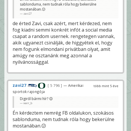
sablonduma, nem tudnak róla hogy bekerülne
mostanában.😕
zavi27
de érted Zavi, csak azért, mert kérdezed, nem
fog kiadni semmi konkrét infót a social media
csapat a random usernek. rengetegen vannak,
akik ugyanezt csinálják, de higgyétek el, hogy
nem fogunk elmondani privátban olyat, amit
amúgy ne osztanánk meg azonnal a
nyilvánossággal.
zavi27
5 796
— Amerikai
több mint 5 éve
sportok rajongója
Digiről bármi hír? 😊
warr_b
Én kérdeztem nemrég FB oldalukon, szokásos
sablonduma, nem tudnak róla hogy bekerülne
mostanában.😕