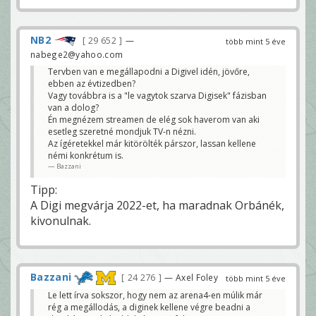
NB2
29 652
—
több mint 5 éve
nabege2@yahoo.com
Tervben van e megállapodni a Digivel idén, jövőre,
ebben az évtizedben?
Vagy továbbra is a "le vagytok szarva Digisek" fázisban
van a dolog?
Én megnézem streamen de elég sok haverom van aki
esetleg szeretné mondjuk TV-n nézni.
Az ígéretekkel már kitörölték párszor, lassan kellene
némi konkrétum is.
Bazzani
Tipp:
A Digi megvárja 2022-et, ha maradnak Orbánék,
kivonulnak.
Bazzani
24 276
— Axel Foley
több mint 5 éve
Le lett írva sokszor, hogy nem az arena4-en múlik már
rég a megállodás, a diginek kellene végre beadni a