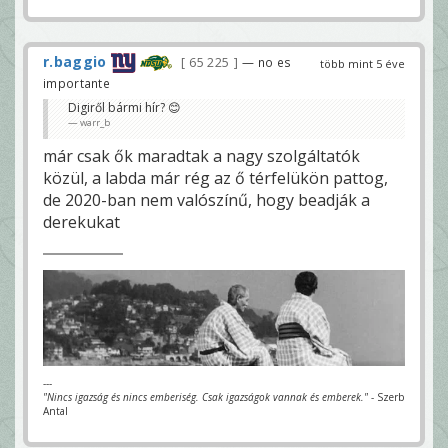
r.baggio
65 225
— no es
több mint 5 éve
importante
Digiről bármi hír? 😊
warr_b
már csak ők maradtak a nagy szolgáltatók
közül, a labda már rég az ő térfelükön pattog,
de 2020-ban nem valószínű, hogy beadják a
derekukat
---
"Nincs igazság és nincs emberiség. Csak igazságok vannak és emberek."
- Szerb
Antal