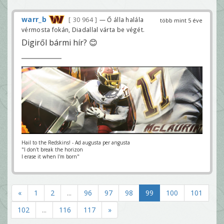
warr_b
30 964
— Ő álla halála
több mint 5 éve
vérmosta fokán, Diadallal várta be végét.
Digiről bármi hír? 😊
Hail to the Redskins! - Ad augusta per angusta
"I don't break the horizon
I erase it when I'm born"
«
1
2
...
96
97
98
99
100
101
102
...
116
117
»