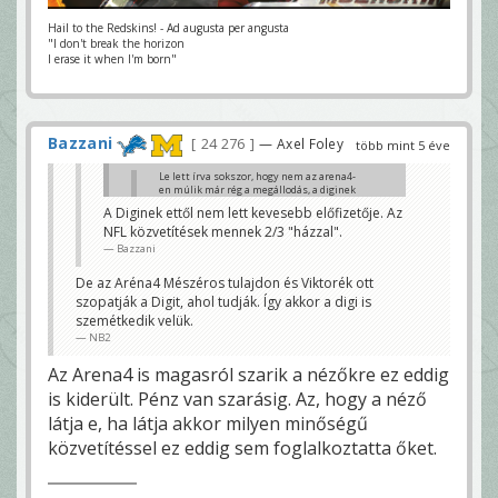
Hail to the Redskins! - Ad augusta per angusta
"I don't break the horizon
I erase it when I'm born"
Bazzani
24 276
— Axel Foley
több mint 5 éve
Le lett írva sokszor, hogy nem az arena4-
en múlik már rég a megállodás, a diginek
kellene végre beadni a derekát, a másik
A Diginek ettől nem lett kevesebb előfizetője. Az
oldal elment a falig.
NFL közvetítések mennek 2/3 "házzal".
r.baggio
Bazzani
Szóval nem lesz.
warr_b
De az Aréna4 Mészéros tulajdon és Viktorék ott
szopatják a Digit, ahol tudják. Így akkor a digi is
szemétkedik velük.
NB2
Az Arena4 is magasról szarik a nézőkre ez eddig
is kiderült. Pénz van szarásig. Az, hogy a néző
látja e, ha látja akkor milyen minőségű
közvetítéssel ez eddig sem foglalkoztatta őket.