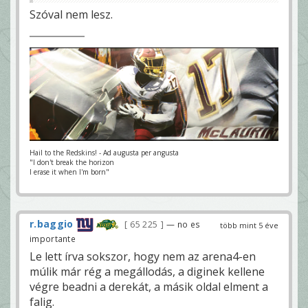
Szóval nem lesz.
Hail to the Redskins! - Ad augusta per angusta
"I don't break the horizon
I erase it when I'm born"
r.baggio
65 225
— no es
több mint 5 éve
importante
Le lett írva sokszor, hogy nem az arena4-en
múlik már rég a megállodás, a diginek kellene
végre beadni a derekát, a másik oldal elment a
falig.