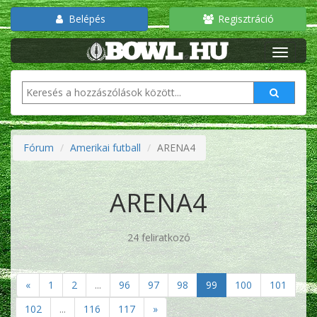
Belépés
Regisztráció
Fórum
Amerikai futball
ARENA4
ARENA4
24 feliratkozó
«
1
2
...
96
97
98
99
100
101
102
...
116
117
»