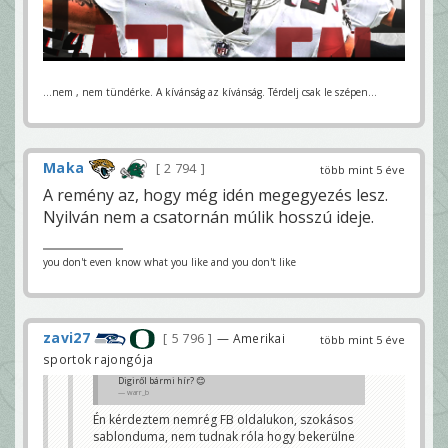
...nem , nem tündérke. A kívánság az kívánság. Térdelj csak le szépen...
Maka
2 794
több mint 5 éve
A remény az, hogy még idén megegyezés lesz.
Nyilván nem a csatornán múlik hosszú ideje.
you don't even know what you like and you don't like
zavi27
5 796
— Amerikai
több mint 5 éve
sportok rajongója
Digiről bármi hír? 😊
warr_b
Én kérdeztem nemrég FB oldalukon, szokásos
sablonduma, nem tudnak róla hogy bekerülne