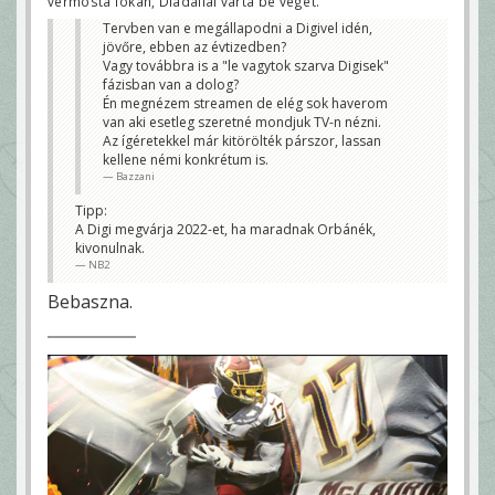
vérmosta fokán, Diadallal várta be végét.
Tervben van e megállapodni a Digivel idén,
jövőre, ebben az évtizedben?
Vagy továbbra is a "le vagytok szarva Digisek"
fázisban van a dolog?
Én megnézem streamen de elég sok haverom
van aki esetleg szeretné mondjuk TV-n nézni.
Az ígéretekkel már kitörölték párszor, lassan
kellene némi konkrétum is.
Bazzani
Tipp:
A Digi megvárja 2022-et, ha maradnak Orbánék,
kivonulnak.
NB2
Bebaszna.