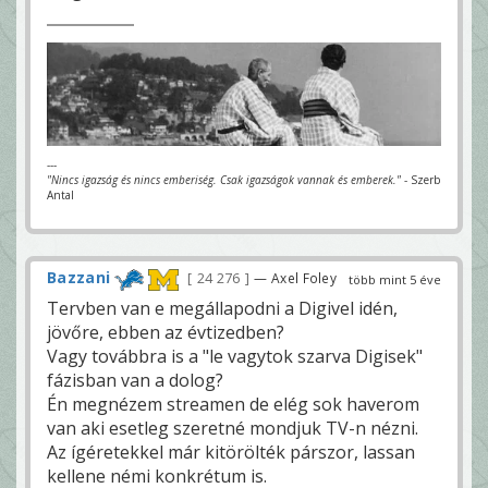
---
"Nincs igazság és nincs emberiség. Csak igazságok vannak és emberek."
- Szerb
Antal
Bazzani
24 276
— Axel Foley
több mint 5 éve
Tervben van e megállapodni a Digivel idén,
jövőre, ebben az évtizedben?
Vagy továbbra is a "le vagytok szarva Digisek"
fázisban van a dolog?
Én megnézem streamen de elég sok haverom
van aki esetleg szeretné mondjuk TV-n nézni.
Az ígéretekkel már kitörölték párszor, lassan
kellene némi konkrétum is.