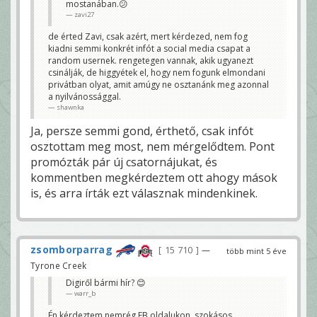
mostanában.😕
zavi27
de érted Zavi, csak azért, mert kérdezed, nem fog
kiadni semmi konkrét infót a social media csapat a
random usernek. rengetegen vannak, akik ugyanezt
csinálják, de higgyétek el, hogy nem fogunk elmondani
privátban olyat, amit amúgy ne osztanánk meg azonnal
a nyilvánossággal.
shawnka
Ja, persze semmi gond, érthető, csak infót
osztottam meg most, nem mérgelődtem. Pont
promózták pár új csatornájukat, és
kommentben megkérdeztem ott ahogy mások
is, és arra írták ezt válasznak mindenkinek.
zsomborparrag
15 710
—
több mint 5 éve
Tyrone Creek
Digiről bármi hír? 😊
warr_b
Én kérdeztem nemrég FB oldalukon, szokásos