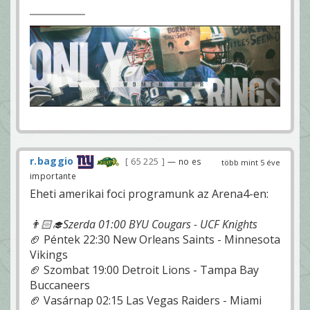
r.baggio
65 225
— no es
több mint 5 éve
importante
Eheti amerikai foci programunk az Arena4-en:
👨🏻‍🎓Szerda 01:00 BYU Cougars - UCF Knights
🏈 Péntek 22:30 New Orleans Saints - Minnesota
Vikings
🏈 Szombat 19:00 Detroit Lions - Tampa Bay
Buccaneers
🏈 Vasárnap 02:15 Las Vegas Raiders - Miami