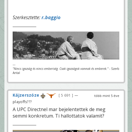
Szerkesztette:
r.baggio
---
"Nincs igazság és nincs emberiség. Csak igazságok vannak és emberek."
- Szerb
Antal
Kájzerszóze
5 691
—
több mint 5 éve
playoffs???
A UPC Directnel mar bejelentettek de meg
semmi konkretum. Ti hallottatok valamit?