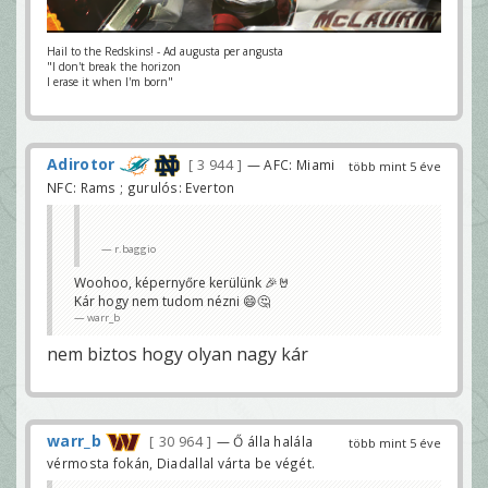
Hail to the Redskins! - Ad augusta per angusta
"I don't break the horizon
I erase it when I'm born"
Adirotor
3 944
— AFC: Miami
több mint 5 éve
NFC: Rams ; gurulós: Everton
r.baggio
Woohoo, képernyőre kerülünk 🎉🤘
Kár hogy nem tudom nézni 😄🤔
warr_b
nem biztos hogy olyan nagy kár
warr_b
30 964
— Ő álla halála
több mint 5 éve
vérmosta fokán, Diadallal várta be végét.