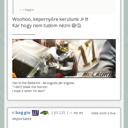
r.baggio
Woohoo, képernyőre kerülünk 🎉🤘
Kár hogy nem tudom nézni 😄🤔
Hail to the Redskins! - Ad augusta per angusta
"I don't break the horizon
I erase it when I'm born"
r.baggio
65 225
— no es
több mint 5 éve
importante