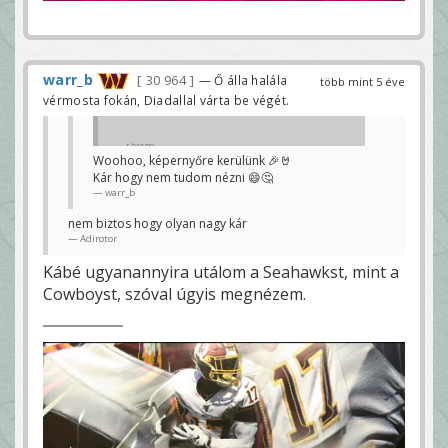
warr_b
30 964
— Ő álla halála
több mint 5 éve
vérmosta fokán, Diadallal várta be végét.
r.baggio
Woohoo, képernyőre kerülünk 🎉🤘
Kár hogy nem tudom nézni 😄🤔
warr_b
nem biztos hogy olyan nagy kár
Adirotor
Kábé ugyanannyira utálom a Seahawkst, mint a
Cowboyst, szóval úgyis megnézem.