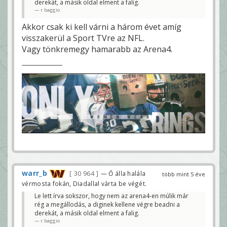
derekát, a másik oldal elment a falig.
r.baggio
Akkor csak ki kell várni a három évet amíg
visszakerül a Sport TVre az NFL.
Vagy tönkremegy hamarabb az Arena4.
warr_b
30 964
— Ő álla halála
több mint 5 éve
vérmosta fokán, Diadallal várta be végét.
Le lett írva sokszor, hogy nem az arena4-en múlik már
rég a megállodás, a diginek kellene végre beadni a
derekát, a másik oldal elment a falig.
r.baggio