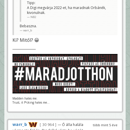
fázisban van a dolog?
Tipp:
Én megnézem streamen de elég sok haverom van
A Digi megvárja 2022-et, ha maradnak Orbánék,
aki esetleg szeretné mondjuk TV-n nézni.
kivonulnak.
Az ígéretekkel már kitörölték párszor, lassan
kellene némi konkrétum is.
NB2
Bazzani
Bebaszna.
warr_b
Ki? Mitől? 😀
Madden hates me.
Trust, it f*cking hates me...
warr_b
30 964
— Ő álla halála
több mint 5 éve