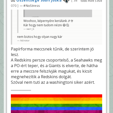
Őszentsége Sobri Jóska
38
több mint 5 éve
070
— #NoStress
r.baggio
Woohoo, képernyőre kerülünk 🎉🤘
Kár hogy nem tudom nézni 😄🤔
warr_b
nem biztos hogy olyan nagy kár
Adirotor
Papírforma meccsnek tűnik, de szerintem jó
lesz.
A Redskins persze csoportelső, a Seahawks meg
a PO-ért teper, és a Giants is elverte, de hátha
erre a meccsre felszívják magukat, és kicsit
megnehezítik a Redskins dolgát.
Szóval nem tuti az a washingtoni siker azért.