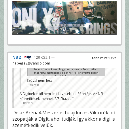
NB2
29 652
—
több mint 5 éve
nabege2@yahoo.com
Le lett írva sokszor, hogy nem az arena4-en múlik
már rég a megállodás, a diginek kellene végre beadni
a derekát, a másik oldal elment a falig.
Szóval nem lesz.
r.baggio
warr_b
A Diginek ettől nem lett kevesebb előfizetője. Az NFL
közvetítések mennek 2/3 "házzal".
Bazzani
De az Aréna4 Mészéros tulajdon és Viktorék ott
szopatják a Digit, ahol tudják. Így akkor a digi is
szemétkedik velük.