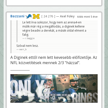
Bazzani
24 276
— Axel Foley
több mint 5 éve
Le lett írva sokszor, hogy nem az arena4-en
múlik már rég a megállodás, a diginek kellene
végre beadni a derekát, a másik oldal elment a
falig.
r.baggio
Szóval nem lesz.
warr_b
A Diginek ettől nem lett kevesebb előfizetője. Az
NFL közvetítések mennek 2/3 "házzal".