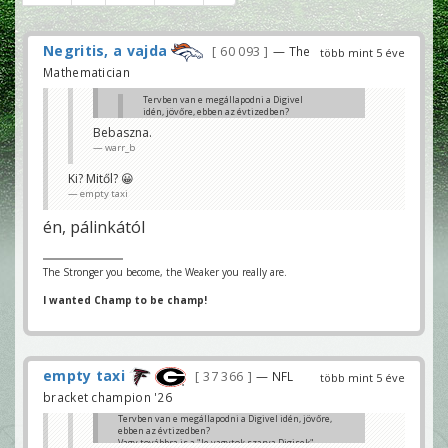
Negritis, a vajda
60 093
— The
több mint 5 éve
Mathematician
Tervben van e megállapodni a Digivel
idén, jövőre, ebben az évtizedben?
Vagy továbbra is a "le vagytok szarva
Bebaszna.
Digisek" fázisban van a dolog?
warr_b
Én megnézem streamen de elég sok
haverom van aki esetleg szeretné
mondjuk TV-n nézni.
Ki? Mitől? 😀
Az ígéretekkel már kitörölték párszor,
empty taxi
lassan kellene némi konkrétum is.
Bazzani
én, pálinkától
Tipp:
A Digi megvárja 2022-et, ha maradnak Orbánék,
kivonulnak.
NB2
The Stronger you become, the Weaker you really are.
I wanted Champ to be champ!
empty taxi
37 366
— NFL
több mint 5 éve
bracket champion '26
Tervben van e megállapodni a Digivel idén, jövőre,
ebben az évtizedben?
Vagy továbbra is a "le vagytok szarva Digisek"