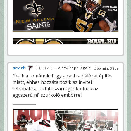
peach
16 061
— a new hope (again)
több mint 5 éve
Gecik a románok, fogy a cash a hálózat építés
miatt, ehhez hozzátartozik az invitel
felzabálása, azt itt szarrágóskodnak az
egyszerű nfl szurkoló embörrel.