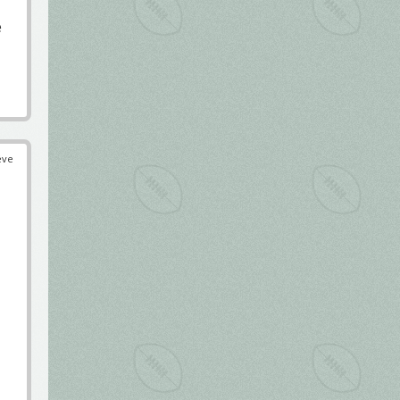
e
éve