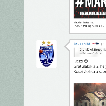
Madden hates me.
Trust, it f*cking hates me...
Bruschi85
1
Gratulálok Bruschi8
BaltimoreDefense
Köszi 😊
Gratulálok a 2. he
Köszi Zolika a sze