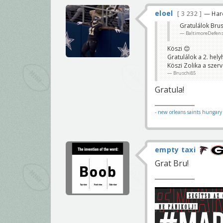
eloel
3 232
— Har
Gratulálok Brus
BaltimoreDefen
Köszi 😊
Gratulálok a 2. hely
Köszi Zolika a szerv
Bruschi85
Gratula!
- new orleans saints hungar
empty taxi
Grat Bru!