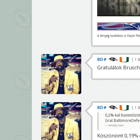
A lényeg továbbra is Hajrá Pa
BD#
1 
Gratulálok Brusch
BD#
1 
0,2%-kal büntetőzöt
Grat BaltimoreDefe
empty taxi
Köszönöm! 0,19% d