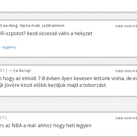
d working. Alpha male. Jackhammer.
több mint 4 
R-szpotot? kezd viccessé válni a hekyzet
y
- sig gallery -
831
— Sa da tay!
több mint 4 
hogy az elmúlt 7-8 évben ilyen kevesen lettünk volna, de e
 😃 Jövőre kicsit előbb kezdjük majd a toborzást.
57
több mint 4 
ors az NBA a már ahhoz hogy heti legyen