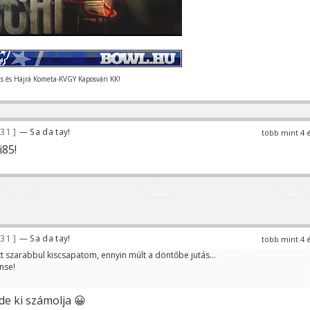
ts és Hajrá Kometa-KVGY Kaposvári KK!
831
— Sa da tay!
több mint 4 
i85!
831
— Sa da tay!
több mint 4 
t szarabbul kiscsapatom, ennyin múlt a döntőbe jutás...
nse!
e ki számolja 😀