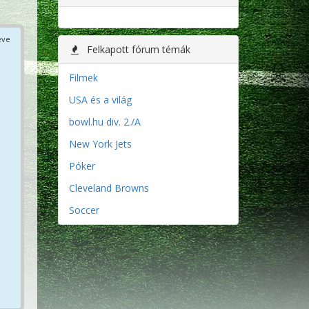
éve
Felkapott fórum témák
Filmek
USA és a világ
bowl.hu div. 2./A
New York Jets
Póker
Cleveland Browns
Soccer