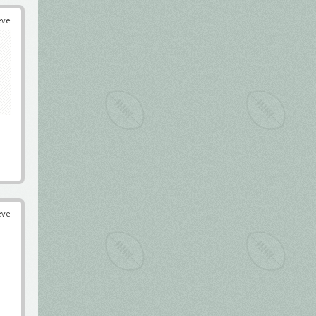
éve
éve