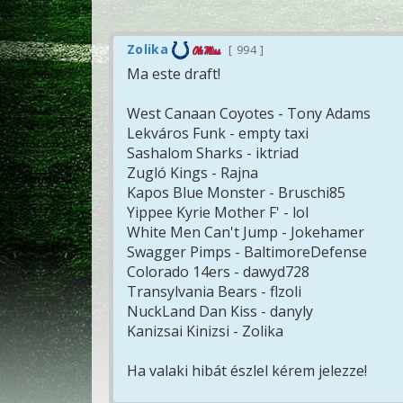
Zolika
994
Ma este draft!
West Canaan Coyotes - Tony Adams
Lekváros Funk - empty taxi
Sashalom Sharks - iktriad
Zugló Kings - Rajna
Kapos Blue Monster - Bruschi85
Yippee Kyrie Mother F' - lol
White Men Can't Jump - Jokehamer
Swagger Pimps - BaltimoreDefense
Colorado 14ers - dawyd728
Transylvania Bears - flzoli
NuckLand Dan Kiss - danyly
Kanizsai Kinizsi - Zolika
Ha valaki hibát észlel kérem jelezze!