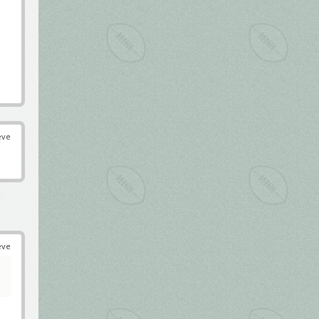
éve
éve