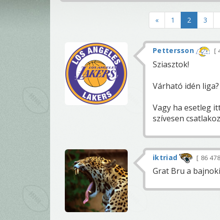
«
1
2
3
Pettersson
Sziasztok!
Várható idén liga?
Vagy ha esetleg it
szívesen csatlakoz
iktriad
86 47
Grat Bru a bajnoki