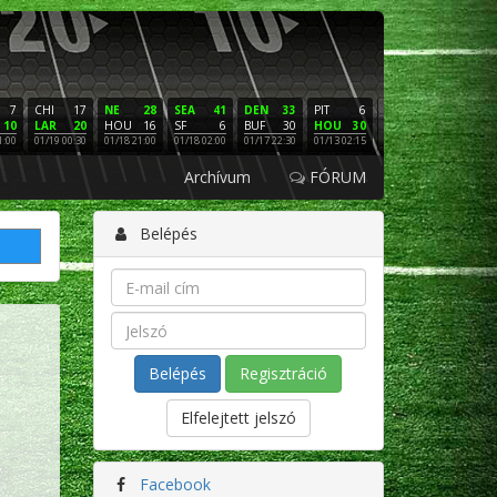
7
CHI
17
NE
28
SEA
41
DEN
33
PIT
6
NE
16
PHI
10
LAR
20
HOU
16
SF
6
BUF
30
HOU
30
LAC
3
SF
1:00
01/19 00:30
01/18 21:00
01/18 02:00
01/17 22:30
01/13 02:15
01/12 02:00
01/11 22:
Archívum
FÓRUM
Belépés
Regisztráció
Elfelejtett jelszó
Facebook