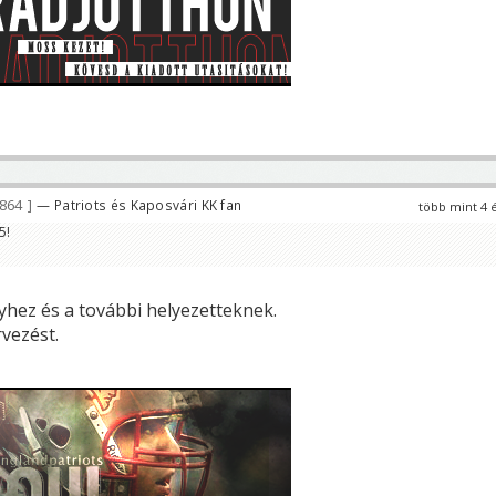
 864
— Patriots és Kaposvári KK fan
több mint 4 
5!
lyhez és a további helyezetteknek.
rvezést.