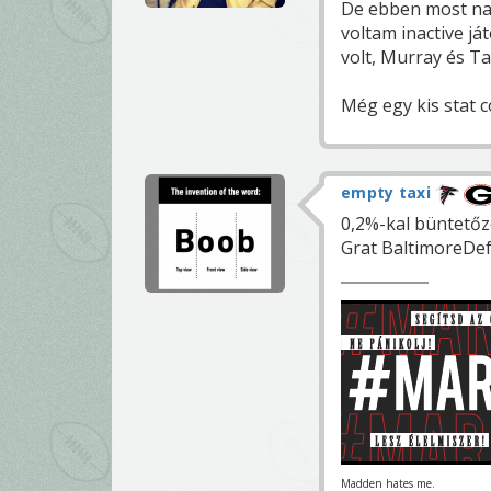
De ebben most na
voltam inactive j
volt, Murray és Ta
Még egy kis stat c
empty taxi
0,2%-kal büntetőzö
Grat BaltimoreDef
Madden hates me.