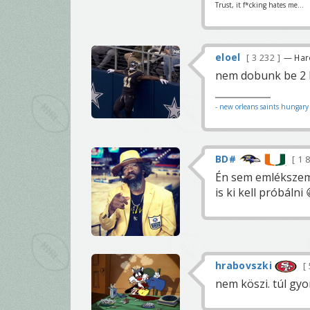
Trust, it f*cking hates me...
eloel
3 232
— Har
nem dobunk be 2 I
- new orleans saints hungar
BD#
1 
Én sem emlékszem 
is ki kell próbálni
hrabovszki
nem köszi. túl gy