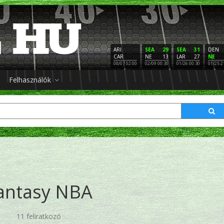
ARI
SEA
29
SEA
31
DEN
CAR
NE
13
LAR
27
NE
08/07 02:00
02/09 00:30
01/26 00:30
01/25 2
Felhasználók
antasy NBA
11 feliratkozó