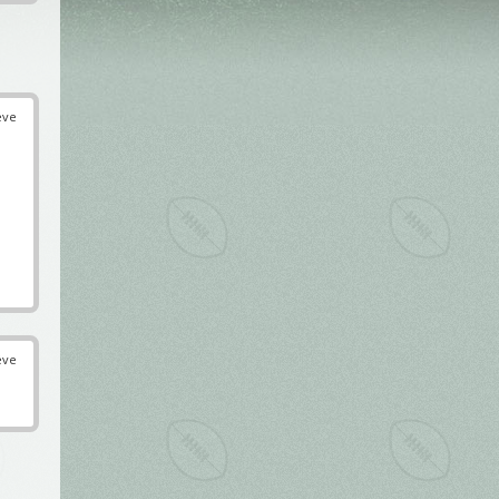
éve
éve