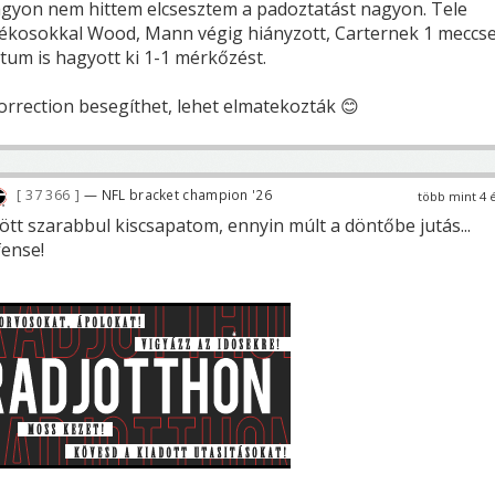
gyon nem hittem elcsesztem a padoztatást nagyon. Tele
átékosokkal Wood, Mann végig hiányzott, Carternek 1 meccs
tum is hagyott ki 1-1 mérkőzést.
orrection besegíthet, lehet elmatekozták 😊
37 366
— NFL bracket champion '26
több mint 4 
tt szarabbul kiscsapatom, ennyin múlt a döntőbe jutás...
ense!