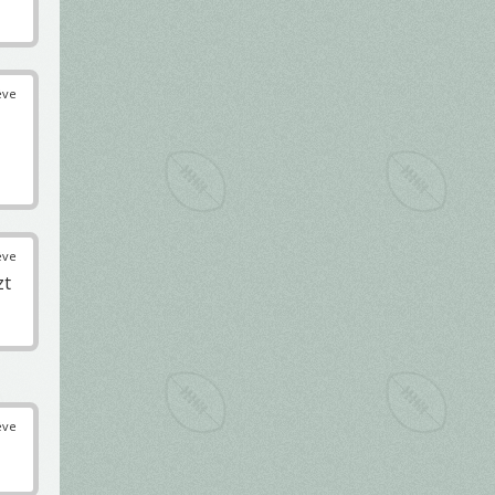
éve
éve
zt
éve