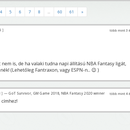
4
5
6
7
8
...
60
61
»
4
több mint 3 
t nem is, de ha valaki tudna napi állítású NBA Fantasy ligát,
nék! (Lehetőleg Fantraxon, vagy ESPN-n... 😉 )
8
— GoT Survivor, GM Game 2018, NBA Fantasy 2020 winner
több mint 4 
 címhez!