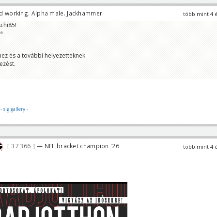
d working. Alpha male. Jackhammer.
több mint 4 
chi85!
se
hez és a további helyezetteknek.
ezést.
y
- sig gallery -
37 366
— NFL bracket champion '26
több mint 4 