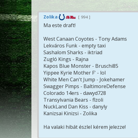
Zolika
994
Ma este draft!
West Canaan Coyotes - Tony Adams
Lekváros Funk - empty taxi
Sashalom Sharks - iktriad
Zugló Kings - Rajna
Kapos Blue Monster - Bruschi85
Yippee Kyrie Mother F' - lol
White Men Can't Jump - Jokehamer
Swagger Pimps - BaltimoreDefense
Colorado 14ers - dawyd728
Transylvania Bears - flzoli
NuckLand Dan Kiss - danyly
Kanizsai Kinizsi - Zolika
Ha valaki hibát észlel kérem jelezze!