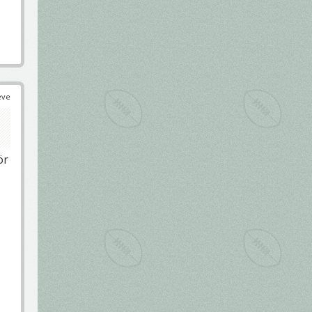
éve
ör