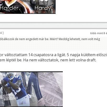
94
több mint 8 
róbálkozok de nem engedett már be. Miért? Meddig lehetett, nem volt még
 változtattam 14 csapatosra a ligát. 5 napja küldtem elősz
m léptél be. Ha nem változtatok, nem lett volna draft.