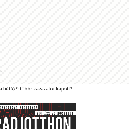
se
a hétfő 9 több szavazatot kapott?