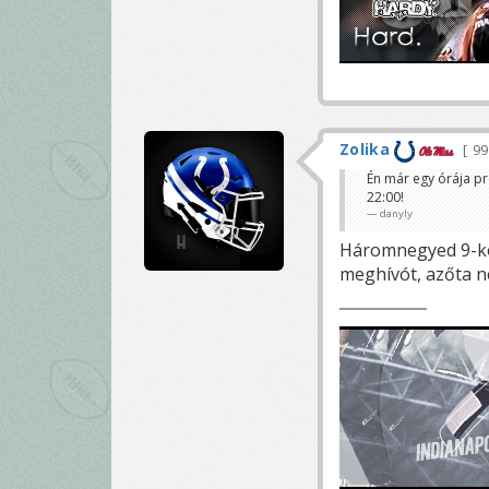
Zolika
9
Én már egy órája p
22:00!
danyly
Háromnegyed 9-kor
meghívót, azőta ne