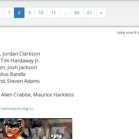
7
8
9
10
11
...
60
61
»
több mint 8 
, Jordan Clarkson
 Tim Hardaway Jr.
n, Josh Jackson
ulius Randle
d, Steven Adams
, Allen Crabbe, Maurice Harkless
://denversports.blog.hu