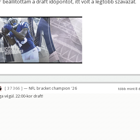
 beállítottam a draft időpontot, itt volt a legtöbb szavazat.
37 366
— NFL bracket champion '26
több mint 8 
ga végül. 22:00-kor draft!