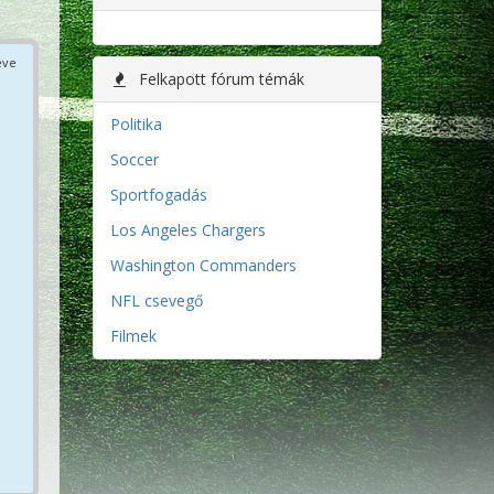
éve
Felkapott fórum témák
Politika
Soccer
Sportfogadás
Los Angeles Chargers
Washington Commanders
NFL csevegő
Filmek