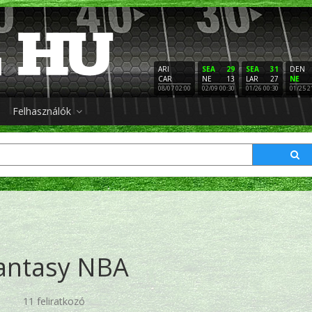
ARI
SEA
29
SEA
31
DEN
CAR
NE
13
LAR
27
NE
08/07 02:00
02/09 00:30
01/26 00:30
01/25 2
Felhasználók
antasy NBA
11 feliratkozó