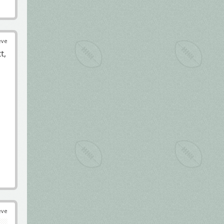
éve
t,
éve