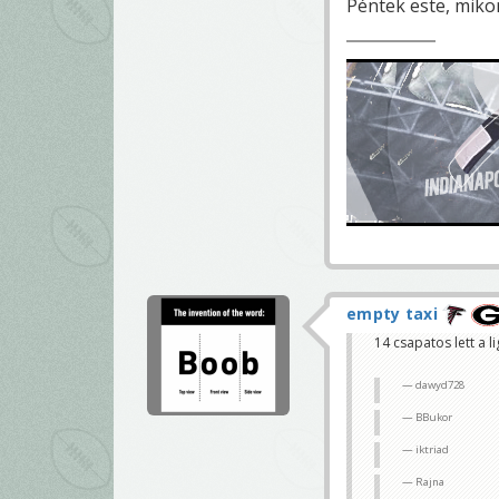
Péntek este, mikor
empty taxi
14 csapatos lett a li
dawyd728
BBukor
iktriad
Rajna