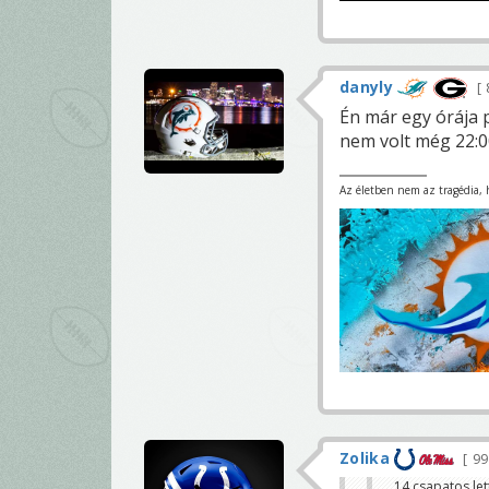
danyly
Én már egy órája 
nem volt még 22:0
Az életben nem az tragédia, ha
Zolika
9
14 csapatos lett