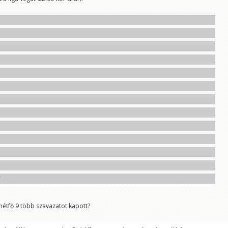
e
hétfő 9 több szavazatot kapott?