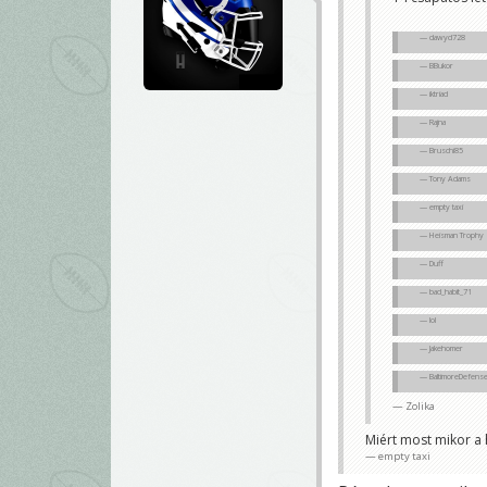
dawyd728
BBukor
iktriad
Rajna
Bruschi85
Tony Adams
empty taxi
Heisman Trophy
Duff
bad_habit_71
lol
Jakehomer
BaltimoreDefens
Zolika
Miért most mikor a 
empty taxi