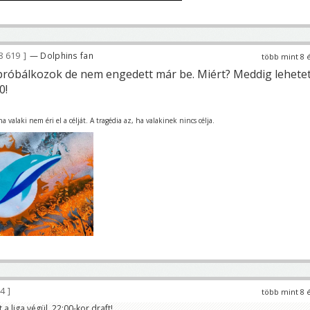
8 619
— Dolphins fan
több mint 8 
próbálkozok de nem engedett már be. Miért? Meddig lehetet
0!
 valaki nem éri el a célját. A tragédia az, ha valakinek nincs célja.
94
több mint 8 
 a liga végül. 22:00-kor draft!