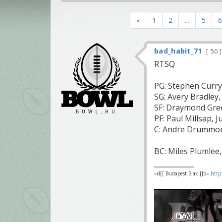
«
1
2
...
5
6
bad_habit_71
50
RTSQ
PG: Stephen Curry
SG: Avery Bradley,
SF: Draymond Gree
PF: Paul Millsap, J
C: Andre Drummon
BC: Miles Plumlee
=d[[ Budapest Blax ]]b=
http