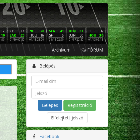
7
CHI
17
NE
28
SEA
41
DEN
33
PIT
6
NE
16
PHI
10
LAR
20
HOU
16
SF
6
BUF
30
HOU
30
LAC
3
SF
1:00
01/19 00:30
01/18 21:00
01/18 02:00
01/17 22:30
01/13 02:15
01/12 02:00
01/11 22:
Archívum
FÓRUM
Belépés
Regisztráció
Elfelejtett jelszó
Facebook