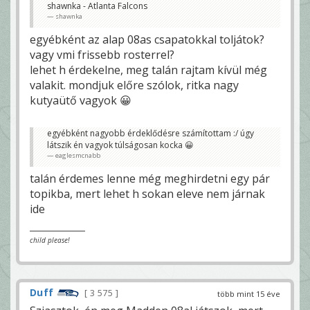
shawnka - Atlanta Falcons
shawnka
egyébként az alap 08as csapatokkal toljátok?
vagy vmi frissebb rosterrel?
lehet h érdekelne, meg talán rajtam kívül még
valakit. mondjuk előre szólok, ritka nagy
kutyaütő vagyok 😀
egyébként nagyobb érdeklődésre számítottam :/ úgy
látszik én vagyok túlságosan kocka 😀
eaglesmcnabb
talán érdemes lenne még meghirdetni egy pár
topikba, mert lehet h sokan eleve nem járnak
ide
child please!
Duff
3 575
több mint 15 éve