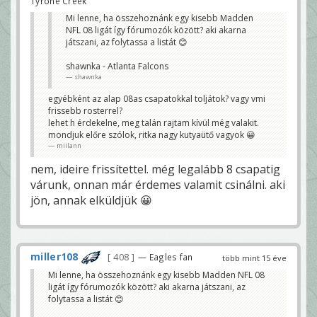
Tyrone Creek
Mi lenne, ha összehoznánk egy kisebb Madden
NFL 08 ligát így fórumozók között? aki akarna
játszani, az folytassa a listát 😊
shawnka - Atlanta Falcons
shawnka
egyébként az alap 08as csapatokkal toljátok? vagy vmi
frissebb rosterrel?
lehet h érdekelne, meg talán rajtam kívül még valakit.
mondjuk előre szólok, ritka nagy kutyaütő vagyok 😀
miilann
nem, ideire frissítettel. még legalább 8 csapatig
várunk, onnan már érdemes valamit csinálni. aki
jön, annak elküldjük 😀
miller108
408
— Eagles fan
több mint 15 éve
Mi lenne, ha összehoznánk egy kisebb Madden NFL 08
ligát így fórumozók között? aki akarna játszani, az
folytassa a listát 😊