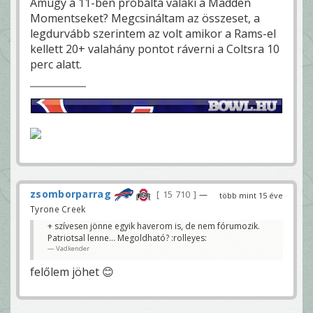
Amúgy a 11-ben próbálta valaki a Madden
Momentseket? Megcsináltam az összeset, a
legdurvább szerintem az volt amikor a Rams-el
kellett 20+ valahány pontot ráverni a Coltsra 10
perc alatt.
zsomborparrag
15 710
—
több mint 15 éve
Tyrone Creek
+ szívesen jönne egyik haverom is, de nem fórumozik.
Patriotsal lenne... Megoldható? :rolleyes:
Vadkender
felőlem jöhet 😊