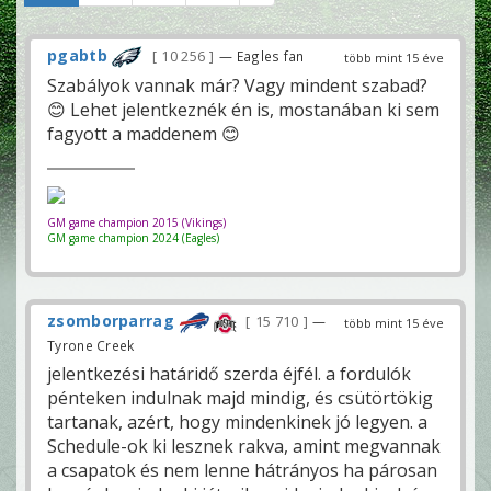
pgabtb
10 256
— Eagles fan
több mint 15 éve
Szabályok vannak már? Vagy mindent szabad?
😊 Lehet jelentkeznék én is, mostanában ki sem
fagyott a maddenem 😊
GM game champion 2015 (Vikings)
GM game champion 2024 (Eagles)
zsomborparrag
15 710
—
több mint 15 éve
Tyrone Creek
jelentkezési határidő szerda éjfél. a fordulók
pénteken indulnak majd mindig, és csütörtökig
tartanak, azért, hogy mindenkinek jó legyen. a
Schedule-ok ki lesznek rakva, amint megvannak
a csapatok és nem lenne hátrányos ha párosan