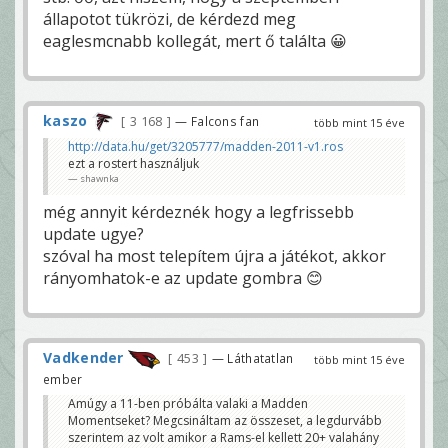
állapotot tükrözi, de kérdezd meg
eaglesmcnabb kollegát, mert ő találta 😀
kaszo
3 168
— Falcons fan
több mint 15 éve
http://data.hu/get/3205777/madden-2011-v1.ros
ezt a rostert használjuk
shawnka
még annyit kérdeznék hogy a legfrissebb
update ugye?
szóval ha most telepítem újra a játékot, akkor
rányomhatok-e az update gombra 😊
Vadkender
453
— Láthatatlan
több mint 15 éve
ember
Amúgy a 11-ben próbálta valaki a Madden
Momentseket? Megcsináltam az összeset, a legdurvább
szerintem az volt amikor a Rams-el kellett 20+ valahány