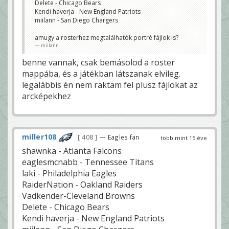
Delete - Chicago Bears
Kendi haverja - New England Patriots
miilann - San Diego Chargers
amugy a rosterhez megtalálhatók portré fájlok is?
miilann
benne vannak, csak bemásolod a roster
mappába, és a játékban látszanak elvileg.
legalábbis én nem raktam fel plusz fájlokat az
arcképekhez
miller108
408
— Eagles fan
több mint 15 éve
shawnka - Atlanta Falcons
eaglesmcnabb - Tennessee Titans
laki - Philadelphia Eagles
RaiderNation - Oakland Raiders
Vadkender-Cleveland Browns
Delete - Chicago Bears
Kendi haverja - New England Patriots