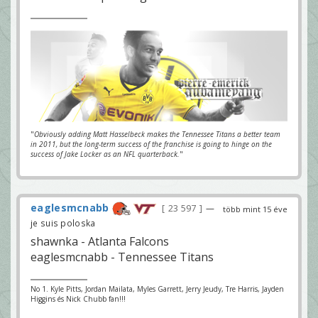
"
Obviously adding Matt Hasselbeck makes the Tennessee Titans a better team
in 2011, but the long-term success of the franchise is going to hinge on the
success of Jake Locker as an NFL quarterback.
"
eaglesmcnabb
23 597
—
több mint 15 éve
je suis poloska
shawnka - Atlanta Falcons
eaglesmcnabb - Tennessee Titans
No 1. Kyle Pitts, Jordan Mailata, Myles Garrett, Jerry Jeudy, Tre Harris, Jayden
Higgins és Nick Chubb fan!!!