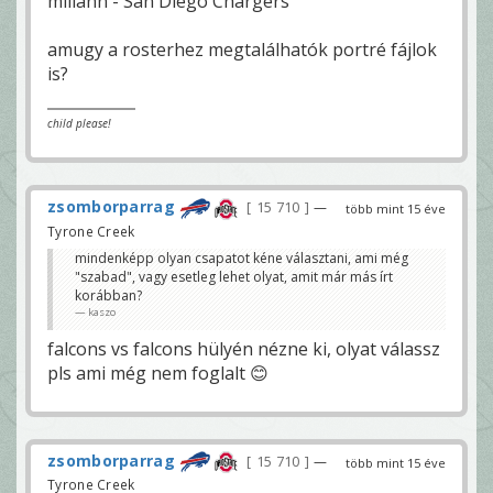
miilann - San Diego Chargers
amugy a rosterhez megtalálhatók portré fájlok
is?
child please!
zsomborparrag
15 710
—
több mint 15 éve
Tyrone Creek
mindenképp olyan csapatot kéne választani, ami még
"szabad", vagy esetleg lehet olyat, amit már más írt
korábban?
kaszo
falcons vs falcons hülyén nézne ki, olyat válassz
pls ami még nem foglalt 😊
zsomborparrag
15 710
—
több mint 15 éve
Tyrone Creek