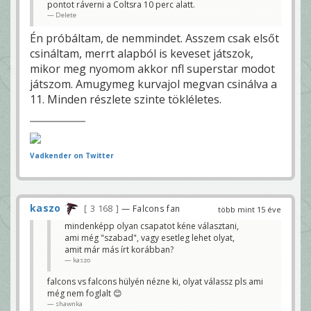
pontot ráverni a Coltsra 10 perc alatt.
Delete
Én próbáltam, de nemmindet. Asszem csak elsőt
csináltam, merrt alapból is keveset játszok,
mikor meg nyomom akkor nfl superstar modot
játszom. Amugymeg kurvajol megvan csinálva a
11. Minden részlete szinte tökléletes.
Vadkender on Twitter
kaszo
3 168
— Falcons fan
több mint 15 éve
mindenképp olyan csapatot kéne választani,
ami még "szabad", vagy esetleg lehet olyat,
amit már más írt korábban?
kaszo
falcons vs falcons hülyén nézne ki, olyat válassz pls ami
még nem foglalt 😊
shawnka