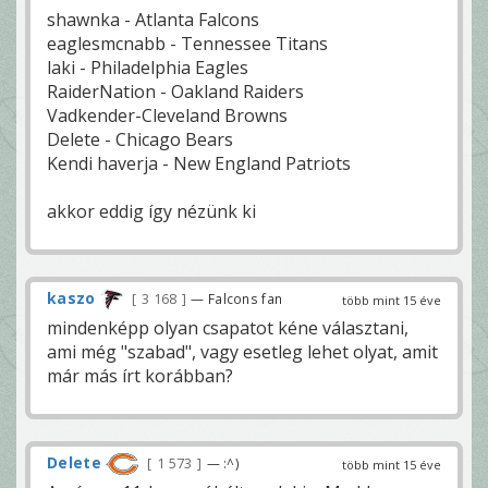
shawnka - Atlanta Falcons
eaglesmcnabb - Tennessee Titans
laki - Philadelphia Eagles
RaiderNation - Oakland Raiders
Vadkender-Cleveland Browns
Delete - Chicago Bears
Kendi haverja - New England Patriots
akkor eddig így nézünk ki
kaszo
3 168
— Falcons fan
több mint 15 éve
mindenképp olyan csapatot kéne választani,
ami még "szabad", vagy esetleg lehet olyat, amit
már más írt korábban?
Delete
1 573
— :^)
több mint 15 éve