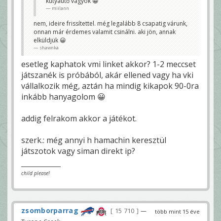
kutyaütő vagyok 😀
miilann
nem, ideire frissítettel. még legalább 8 csapatig várunk,
onnan már érdemes valamit csinálni. aki jön, annak
elküldjük 😀
shawnka
esetleg kaphatok vmi linket akkor? 1-2 meccset
játszanék is próbából, akár ellened vagy ha vki
vállalkozik még, aztán ha mindig kikapok 90-0ra
inkább hanyagolom 😀
addig felrakom akkor a játékot.
szerk.: még annyi h hamachin keresztül
játszotok vagy siman direkt ip?
child please!
zsomborparrag
15 710
—
több mint 15 éve