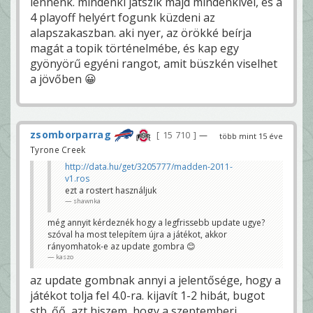
lennénk. mindenki játszik majd mindenkivel, és a
4 playoff helyért fogunk küzdeni az
alapszakaszban. aki nyer, az örökké beírja
magát a topik történelmébe, és kap egy
gyönyörű egyéni rangot, amit büszkén viselhet
a jövőben 😀
zsomborparrag
15 710
—
több mint 15 éve
Tyrone Creek
http://data.hu/get/3205777/madden-2011-
v1.ros
ezt a rostert használjuk
shawnka
még annyit kérdeznék hogy a legfrissebb update ugye?
szóval ha most telepítem újra a játékot, akkor
rányomhatok-e az update gombra 😊
kaszo
az update gombnak annyi a jelentősége, hogy a
játékot tolja fel 4.0-ra. kijavít 1-2 hibát, bugot
stb. őő, azt hiszem, hogy a szeptemberi