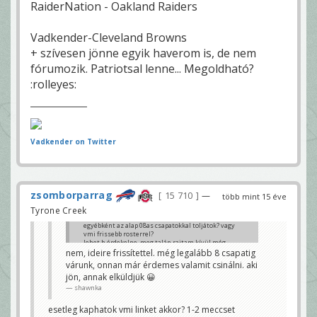
RaiderNation - Oakland Raiders
Vadkender-Cleveland Browns
+ szívesen jönne egyik haverom is, de nem
fórumozik. Patriotsal lenne... Megoldható?
:rolleyes:
Vadkender on Twitter
zsomborparrag
15 710
—
több mint 15 éve
Tyrone Creek
egyébként az alap 08as csapatokkal toljátok? vagy
vmi frissebb rosterrel?
lehet h érdekelne, meg talán rajtam kívül még
valakit. mondjuk előre szólok, ritka nagy kutyaütő
nem, ideire frissítettel. még legalább 8 csapatig
vagyok 😀
várunk, onnan már érdemes valamit csinálni. aki
miilann
jön, annak elküldjük 😀
shawnka
esetleg kaphatok vmi linket akkor? 1-2 meccset