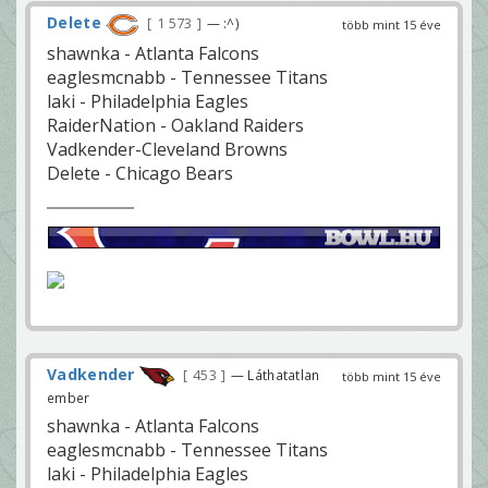
Delete
1 573
— :^)
több mint 15 éve
shawnka - Atlanta Falcons
eaglesmcnabb - Tennessee Titans
laki - Philadelphia Eagles
RaiderNation - Oakland Raiders
Vadkender-Cleveland Browns
Delete - Chicago Bears
Vadkender
453
— Láthatatlan
több mint 15 éve
ember
shawnka - Atlanta Falcons
eaglesmcnabb - Tennessee Titans
laki - Philadelphia Eagles