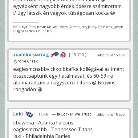
egyébként nagyobb érdeklődésre számítottam
:/ úgy látszik én vagyok túlságosan kocka 😀
No 1. Kyle Pitts, Jordan Mailata, Myles Garrett, Jerry Jeudy, Tre Harris, Jayden
Higgins és Nick Chubb fan!!!
zsomborparrag
15 710
—
több mint 15 éve
Tyrone Creek
eaglesmcnabbvickkolbkafka kollégával az imént
összecsaptunk egy hatalmasat, és 60-59-re
alulmaradtam a nagyszerű Titans @ Browns
rangadón 😀
Laki
1 668
— In Locker We Trust
több mint 15 éve
shawnka - Atlanta Falcons
eaglesmcnabb - Tennessee Titans
laki - Philadelphia Eagles