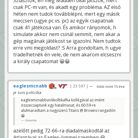
Sziasztok, én meg Madden 08al játszok, mert
csak PC-m van, és akadt egy probléma. AZ első
héten nem tudok továbblépni, mert egy másik
meccsen (ugye pc vs. pc) az egyik csapatnak
csak 41 játékosa van. És amikor rányomok, h
simulate akkor nem csinál semmit, nem akar a
gép magának játékost se igazolni. Nem tudtok
erre vmi megoldast? :S Arra gondoltam, h ugye
tradelhetnék én vele, de nem akarom elcseszni
a király csapatomat 😀😀
eaglesmcnabb
23 597
—
több mint 15 éve
je suis poloska
eaglesmcnabbvickkolbkafka kollégával az imént
összecsaptunk egy hatalmasat, és 60-59-re
alulmaradtam a nagyszerű Titans @ Browns rangadón
😀
shawnka
azelőtt pedig 72-66-ra diadalmaskodtál az
Atlantával az Eagles-ömmel szemben 😀