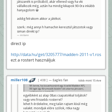
játszanék is próbából, akár ellened vagy ha vki
vállalkozik még, aztán ha mindig kikapok 90-0ra inkább
hanyagolom 😀
addig felrakom akkor a játékot.
szerk.: még annyi h hamachin keresztül játszotok vagy
siman direkt ip?
miilann
direct ip
http://data.hu/get/3205777/madden-2011-v1.ros
ezt a rostert használjuk
miller108
408
— Eagles fan
több mint 15 éve
Mi lenne, ha összehoznánk egy kisebb Madden NFL
08 ligát így fórumozók között? aki akarna játszani,
az folytassa a listát 😊
egyébként az alap 08as csapatokkal toljátok?
shawnka - Atlanta Falcons
vagy vmi frissebb rosterrel?
shawnka
lehet h érdekelne, meg talán rajtam kívül még
valakit. mondjuk előre szólok, ritka nagy