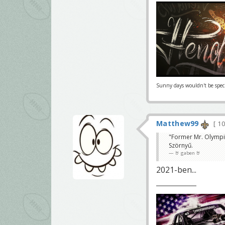
Sunny days wouldn't be special 
Matthew99
10
"Former Mr. Olympia
Szörnyű.
🤘 gaben 🤘
2021-ben...