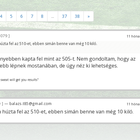
4
5
6
7
8
...
37
38
»
 079
11 hóna
úzta fel az 510-et, ebben simán benne van még 10 kiló.
nnyebben kapta fel mint az 505-t. Nem gondoltam, hogy az
ljebb lépnek mostanában, de úgy néz ki lehetséges.
 sweat will get you results"
0
— balazs.t85@gmail.com
11 hóna
 húzta fel az 510-et, ebben simán benne van még 10 kiló.