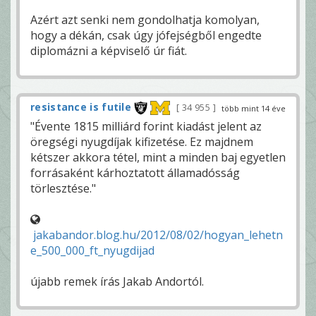
Azért azt senki nem gondolhatja komolyan,
hogy a dékán, csak úgy jófejségből engedte
diplomázni a képviselő úr fiát.
resistance is futile
34 955
több mint 14 éve
"Évente 1815 milliárd forint kiadást jelent az
öregségi nyugdíjak kifizetése. Ez majdnem
kétszer akkora tétel, mint a minden baj egyetlen
forrásaként kárhoztatott államadósság
törlesztése."
jakabandor.blog.hu/2012/08/02/hogyan_lehetn
e_500_000_ft_nyugdijad
újabb remek írás Jakab Andortól.