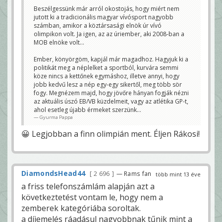
Beszélgessünk már arról okostojás, hogy miért nem
jutott ki a tradicionális magyar vívósport nagyobb
számban, amikor a köztársasági elnök úr vívó
olimpikon volt. Ja igen, az az úriember, aki 2008-ban a
MOB elnöke volt...
Ember, könyörgöm, kapjál már magadhoz. Hagyjuk ki a
politikát meg a néplelket a sportból, kurvára semmi
köze nincs a kettőnek egymáshoz, illetve annyi, hogy
jobb kedvű lesz a nép egy-egy sikertől, meg több sör
fogy. Megnézem majd, hogy jövőre hányan fogják nézni
az aktuális úszó EB/VB küzdelmeit, vagy az atlétika GP-t,
ahol esetleg újabb érmeket szerzünk...
Gyurma Pappa
😀 Legjobban a finn olimpián ment. Éljen Rákosi!
DiamondsHead44
2 696
— Rams fan
több mint 13 éve
a friss telefonszámlám alapján azt a
következtetést vontam le, hogy nem a
zemberek kategóriába soroltak.
a díjemelés ráadásul nagyobbnak tűnik mint a