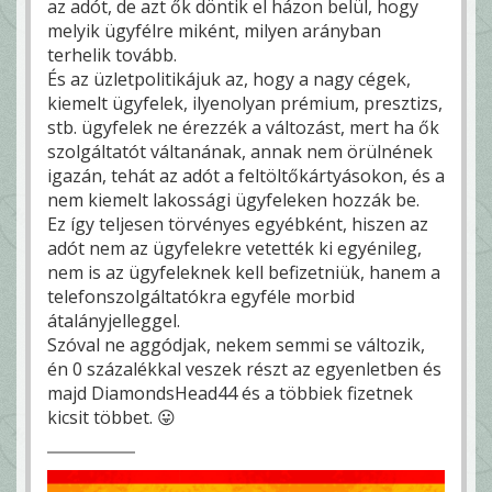
az adót, de azt ők döntik el házon belül, hogy
melyik ügyfélre miként, milyen arányban
terhelik tovább.
És az üzletpolitikájuk az, hogy a nagy cégek,
kiemelt ügyfelek, ilyenolyan prémium, presztizs,
stb. ügyfelek ne érezzék a változást, mert ha ők
szolgáltatót váltanának, annak nem örülnének
igazán, tehát az adót a feltöltőkártyásokon, és a
nem kiemelt lakossági ügyfeleken hozzák be.
Ez így teljesen törvényes egyébként, hiszen az
adót nem az ügyfelekre vetették ki egyénileg,
nem is az ügyfeleknek kell befizetniük, hanem a
telefonszolgáltatókra egyféle morbid
átalányjelleggel.
Szóval ne aggódjak, nekem semmi se változik,
én 0 százalékkal veszek részt az egyenletben és
majd DiamondsHead44 és a többiek fizetnek
kicsit többet. 😛