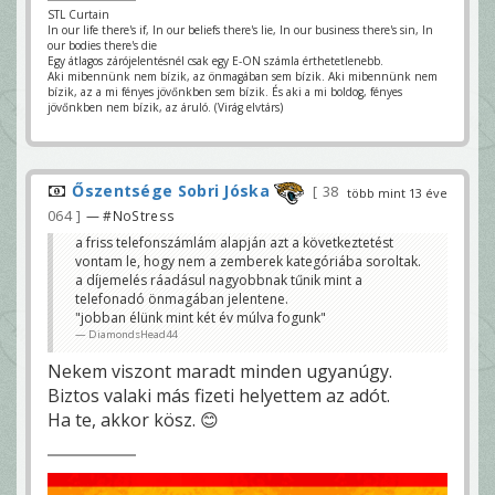
STL Curtain
In our life there's if, In our beliefs there's lie, In our business there's sin, In
our bodies there's die
Egy átlagos zárójelentésnél csak egy E-ON számla érthetetlenebb.
Aki mibennünk nem bízik, az önmagában sem bízik. Aki mibennünk nem
bízik, az a mi fényes jövőnkben sem bízik. És aki a mi boldog, fényes
jövőnkben nem bízik, az áruló. (Virág elvtárs)
Őszentsége Sobri Jóska
38
több mint 13 éve
064
— #NoStress
a friss telefonszámlám alapján azt a következtetést
vontam le, hogy nem a zemberek kategóriába soroltak.
a díjemelés ráadásul nagyobbnak tűnik mint a
telefonadó önmagában jelentene.
"jobban élünk mint két év múlva fogunk"
DiamondsHead44
Nekem viszont maradt minden ugyanúgy.
Biztos valaki más fizeti helyettem az adót.
Ha te, akkor kösz. 😊