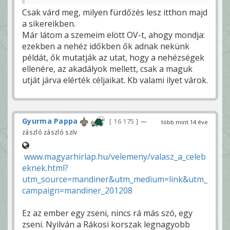
Csak várd meg, milyen fürdőzés lesz itthon majd
a sikereikben.
Már látom a szemeim elött OV-t, ahogy mondja:
ezekben a nehéz időkben ők adnak nekünk
példát, ők mutatják az utat, hogy a nehézségek
ellenére, az akadályok mellett, csak a maguk
utját járva elérték céljaikat. Kb valami ilyet várok.
Gyurma Pappa
16 175
—
több mint 14 éve
zászló zászló szív
www.magyarhirlap.hu/velemeny/valasz_a_celeb
eknek.html?
utm_source=mandiner&utm_medium=link&utm_
campaign=mandiner_201208
Ez az ember egy zseni, nincs rá más szó, egy
zseni. Nyilván a Rákosi korszak legnagyobb