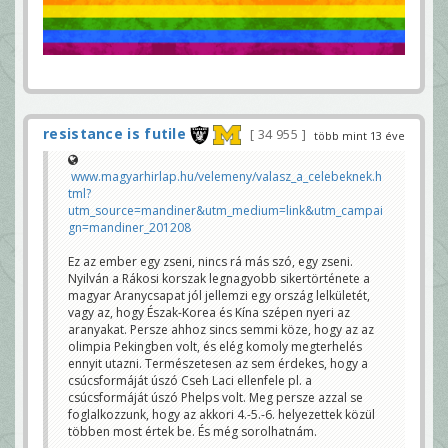
resistance is futile
34 955
több mint 13 éve
www.magyarhirlap.hu/velemeny/valasz_a_celebeknek.h
tml?
utm_source=mandiner&utm_medium=link&utm_campai
gn=mandiner_201208
Ez az ember egy zseni, nincs rá más szó, egy zseni.
Nyilván a Rákosi korszak legnagyobb sikertörténete a
magyar Aranycsapat jól jellemzi egy ország lelkületét,
vagy az, hogy Észak-Korea és Kína szépen nyeri az
aranyakat. Persze ahhoz sincs semmi köze, hogy az az
olimpia Pekingben volt, és elég komoly megterhelés
ennyit utazni. Természetesen az sem érdekes, hogy a
csúcsformáját úszó Cseh Laci ellenfele pl. a
csúcsformáját úszó Phelps volt. Meg persze azzal se
foglalkozzunk, hogy az akkori 4.-5.-6. helyezettek közül
többen most értek be. És még sorolhatnám.