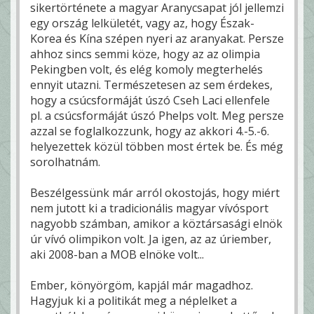
sikertörténete a magyar Aranycsapat jól jellemzi
egy ország lelkületét, vagy az, hogy Észak-
Korea és Kína szépen nyeri az aranyakat. Persze
ahhoz sincs semmi köze, hogy az az olimpia
Pekingben volt, és elég komoly megterhelés
ennyit utazni. Természetesen az sem érdekes,
hogy a csúcsformáját úszó Cseh Laci ellenfele
pl. a csúcsformáját úszó Phelps volt. Meg persze
azzal se foglalkozzunk, hogy az akkori 4.-5.-6.
helyezettek közül többen most értek be. És még
sorolhatnám.
Beszélgessünk már arról okostojás, hogy miért
nem jutott ki a tradicionális magyar vívósport
nagyobb számban, amikor a köztársasági elnök
úr vívó olimpikon volt. Ja igen, az az úriember,
aki 2008-ban a MOB elnöke volt...
Ember, könyörgöm, kapjál már magadhoz.
Hagyjuk ki a politikát meg a néplelket a