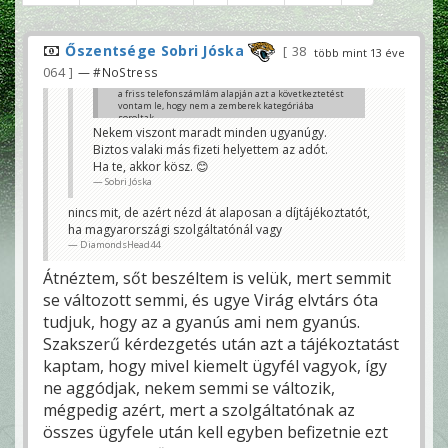
Őszentsége Sobri Jóska
38
több mint 13 éve
064
— #NoStress
a friss telefonszámlám alapján azt a következtetést
vontam le, hogy nem a zemberek kategóriába
soroltak.
a díjemelés ráadásul nagyobbnak tűnik mint a
Nekem viszont maradt minden ugyanúgy.
telefonadó önmagában jelentene.
Biztos valaki más fizeti helyettem az adót.
"jobban élünk mint két év múlva fogunk"
Ha te, akkor kösz. 😊
DiamondsHead44
Sobri Jóska
nincs mit, de azért nézd át alaposan a díjtájékoztatót,
ha magyarországi szolgáltatónál vagy
DiamondsHead44
Átnéztem, sőt beszéltem is velük, mert semmit
se változott semmi, és ugye Virág elvtárs óta
tudjuk, hogy az a gyanús ami nem gyanús.
Szakszerű kérdezgetés után azt a tájékoztatást
kaptam, hogy mivel kiemelt ügyfél vagyok, így
ne aggódjak, nekem semmi se változik,
mégpedig azért, mert a szolgáltatónak az
összes ügyfele után kell egyben befizetnie ezt