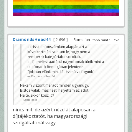
DiamondsHead44
2 696
— Rams fan
több mint 13 éve
a friss telefonszámlám alapján azt a
következtetést vontam le, hogy nem a
zemberek kategóriába soroltak.
a díjemelés ráadásul nagyobbnak tűnik mint a
telefonadó önmagában jelentene.
"jobban élünk mint két év múlva fogunk"
DiamondsHead44
Nekem viszont maradt minden ugyanúgy.
Biztos valaki más fizeti helyettem az adót.
Ha te, akkor kösz. 😊
Sobri Jóska
nincs mit, de azért nézd át alaposan a
díjtájékoztatót, ha magyarországi
szolgáltatónál vagy