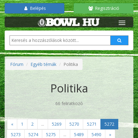
Belépés
Regisztráció
Fórum
Egyéb témák
Politika
Politika
66 feliratkozó
«
1
2
...
5269
5270
5271
5272
5273
5274
5275
...
5489
5490
»