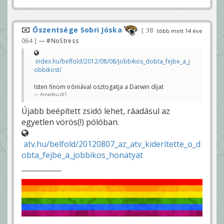
Őszentsége Sobri Jóska
38
több mint 14 éve
064
— #NoStress
index.hu/belfold/2012/08/08/jobbikos_dobta_fejbe_a_j
obbikost/
Isten finom iróniával osztogatja a Darwin díjat
Amadeus91
Újabb beépített zsidó lehet, ráadásul az
egyetlen vörös(!) pólóban.
atv.hu/belfold/20120807_az_atv_kideritette_o_d
obta_fejbe_a_jobbikos_honatyat