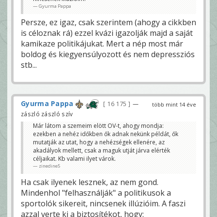
Gyurma Pappa
Persze, ez igaz, csak szerintem (ahogy a cikkben
is céloznak rá) ezzel kvázi igazolják majd a saját
kamikaze politikájukat. Mert a nép most már
boldog és kiegyensúlyozott és nem depressziós
stb...
Gyurma Pappa
16 175
—
több mint 14 éve
zászló zászló szív
Már látom a szemeim elött OV-t, ahogy mondja:
ezekben a nehéz időkben ők adnak nekünk példát, ők
mutatják az utat, hogy a nehézségek ellenére, az
akadályok mellett, csak a maguk utját járva elérték
céljaikat. Kb valami ilyet várok.
zinedine5
Ha csak ilyenek lesznek, az nem gond.
Mindenhol "felhasználják" a politikusok a
sportolók sikereit, nincsenek illúzióim. A faszi
azzal verte ki a biztosítékot, hogy: