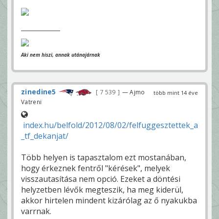
Aki nem hiszi, annak utánajárnak
zinedine5
7 539
— Ajmo
több mint 14 éve
Vatreni
index.hu/belfold/2012/08/02/felfuggesztettek_a
_tf_dekanjat/
Több helyen is tapasztalom ezt mostanában,
hogy érkeznek fentről "kérések", melyek
visszautasítása nem opció. Ezeket a döntési
helyzetben lévők megteszik, ha meg kiderül,
akkor hirtelen mindent kizárólag az ő nyakukba
varrnak.