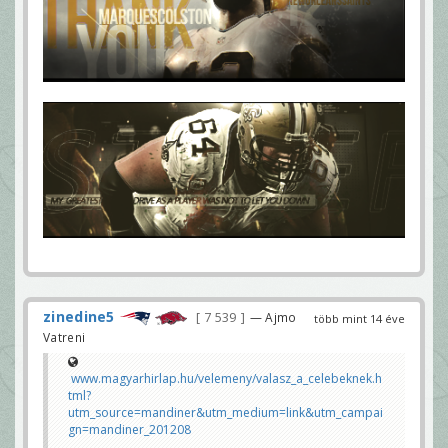
zinedine5
7 539
— Ajmo
több mint 14 éve
Vatreni
www.magyarhirlap.hu/velemeny/valasz_a_celebeknek.h
tml?
utm_source=mandiner&utm_medium=link&utm_campai
gn=mandiner_201208