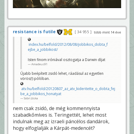
resistance is futile
34 955
több mint 14 éve
index.hu/belfold/2012/08/08/jobbikos_dobta_f
ejbe_a_jobbikost/
Isten finom iróniával osztogatja a Darwin díjat
Amadeus91
Újabb beépített zsidó lehet, ráadásul az egyetlen
vörös(!) pólóban.
atv.hu/belfold/20120807_az_atv_kideritette_o_dobta_fej
be_a_jobbikos_honatyat
Sobri Jóska
nem csak zsidó, de még kommennyista
szabadkőmíves is. Teringettét, lehet most
indulnak meg az izraeli páncélos dandárok,
hogy elfoglalják a Kárpát-medencét?