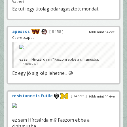
Vatreni
Ez tuti egy útolag odaragasztott mondat.
apeszos
8 158
—
több mint 14 éve
Cserecsapat
ez sem Hírcsárda mi? Faszom ebbe a cinizmusba.
Amadeus91
Ez egy jó sig kép lehetne... 😛
resistance is futile
34 955
több mint 14 éve
ez sem Hírcsárda mi? Faszom ebbe a
cinizmusba.