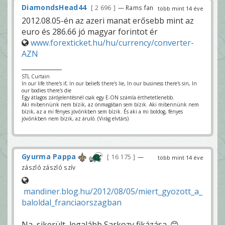
DiamondsHead44
2 696
— Rams fan
több mint 14 éve
2012.08.05-én az azeri manat erősebb mint az
euro és 286.66 jó magyar forintot ér
www.forexticket.hu/hu/currency/converter-
AZN
STL Curtain
In our life there's if, In our beliefs there's lie, In our business there's sin, In
our bodies there's die
Egy átlagos zárójelentésnél csak egy E-ON számla érthetetlenebb.
Aki mibennünk nem bízik, az önmagában sem bízik. Aki mibennünk nem
bízik, az a mi fényes jövőnkben sem bízik. És aki a mi boldog, fényes
jövőnkben nem bízik, az áruló. (Virág elvtárs)
Gyurma Pappa
16 175
—
több mint 14 éve
zászló zászló szív
mandiner.blog.hu/2012/08/05/miert_gyozott_a_
baloldal_franciaorszagban
Na, sikerült, legalább Sarkozy fikázása. 😊