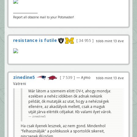
Report all obscene mail to your Potsmaster!
resistance is futile
34 955
több mint 13 éve
zinedine5
7 539
— Ajmo
több mint 13 éve
Vatreni
Már látom a szemeim elött OV-t, ahogy mondja:
ezekben a nehéz időkben ők adnak nekünk
példát, ők mutatják az utat, hogy a nehézségek
ellenére, az akadályok mellett, csak a maguk
utját járva elérték céljaikat. Kb valami ilyet várok.
zinedine5
Ha csak ilyenek lesznek, az nem gond. Mindenhol
"felhasználják" a politikusok a sportolók sikereit,
nincsenek illúzióim.