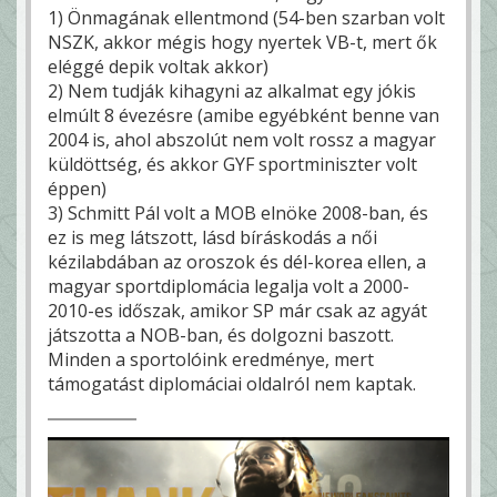
1) Önmagának ellentmond (54-ben szarban volt
NSZK, akkor mégis hogy nyertek VB-t, mert ők
eléggé depik voltak akkor)
2) Nem tudják kihagyni az alkalmat egy jókis
elmúlt 8 évezésre (amibe egyébként benne van
2004 is, ahol abszolút nem volt rossz a magyar
küldöttség, és akkor GYF sportminiszter volt
éppen)
3) Schmitt Pál volt a MOB elnöke 2008-ban, és
ez is meg látszott, lásd bíráskodás a női
kézilabdában az oroszok és dél-korea ellen, a
magyar sportdiplomácia legalja volt a 2000-
2010-es időszak, amikor SP már csak az agyát
játszotta a NOB-ban, és dolgozni baszott.
Minden a sportolóink eredménye, mert
támogatást diplomáciai oldalról nem kaptak.