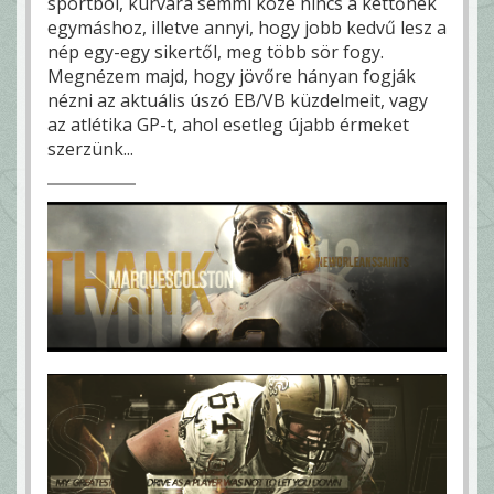
sportból, kurvára semmi köze nincs a kettőnek
egymáshoz, illetve annyi, hogy jobb kedvű lesz a
nép egy-egy sikertől, meg több sör fogy.
Megnézem majd, hogy jövőre hányan fogják
nézni az aktuális úszó EB/VB küzdelmeit, vagy
az atlétika GP-t, ahol esetleg újabb érmeket
szerzünk...