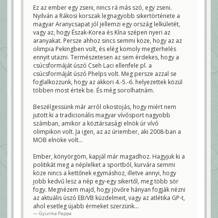
Ez az ember egy zseni, nincs rá más szó, egy zseni.
Nyilván a Rákosi korszak legnagyobb sikertörténete a
magyar Aranycsapat jól jellemzi egy ország lelkületét,
vagy az, hogy Észak-Korea és Kína szépen nyeri az
aranyakat. Persze ahhoz sincs semmi köze, hogy az az
olimpia Pekingben volt, és elég komoly megterhelés
ennyit utazni. Természetesen az sem érdekes, hogy a
csúcsformáját úszó Cseh Laci ellenfele pl. a
csúcsformáját úszó Phelps volt. Meg persze azzal se
foglalkozzunk, hogy az akkori 4.-5.-6. helyezettek közül
többen most értek be. És még sorolhatnám.
Beszélgessünk már arról okostojás, hogy miért nem
jutott ki a tradicionális magyar vívósport nagyobb
számban, amikor a köztársasági elnök úr vívó
olimpikon volt. Ja igen, az az úriember, aki 2008-ban a
MOB elnöke volt...
Ember, könyörgöm, kapjál már magadhoz. Hagyjuk ki a
politikát meg a néplelket a sportból, kurvára semmi
köze nincs a kettőnek egymáshoz, illetve annyi, hogy
jobb kedvű lesz a nép egy-egy sikertől, meg több sör
fogy. Megnézem majd, hogy jövőre hányan fogják nézni
az aktuális úszó EB/VB küzdelmeit, vagy az atlétika GP-t,
ahol esetleg újabb érmeket szerzünk...
Gyurma Pappa