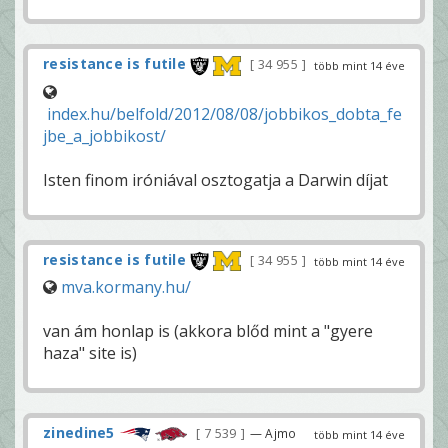
resistance is futile
34 955
több mint 14 éve
index.hu/belfold/2012/08/08/jobbikos_dobta_fe
jbe_a_jobbikost/
Isten finom iróniával osztogatja a Darwin díjat
resistance is futile
34 955
több mint 14 éve
mva.kormany.hu/
van ám honlap is (akkora blőd mint a "gyere
haza" site is)
zinedine5
7 539
— Ajmo
több mint 14 éve