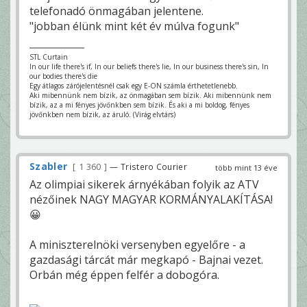
telefonadó önmagában jelentene.
"jobban élünk mint két év múlva fogunk"
STL Curtain
In our life there's if, In our beliefs there's lie, In our business there's sin, In
our bodies there's die
Egy átlagos zárójelentésnél csak egy E-ON számla érthetetlenebb.
Aki mibennünk nem bízik, az önmagában sem bízik. Aki mibennünk nem
bízik, az a mi fényes jövőnkben sem bízik. És aki a mi boldog, fényes
jövőnkben nem bízik, az áruló. (Virág elvtárs)
Szabler
1 360
— Tristero Courier
több mint 13 éve
Az olimpiai sikerek árnyékában folyik az ATV
nézőinek NAGY MAGYAR KORMÁNYALAKÍTÁSA!
😀
A miniszterelnöki versenyben egyelőre - a
gazdasági tárcát már megkapó - Bajnai vezet.
Orbán még éppen felfér a dobogóra.