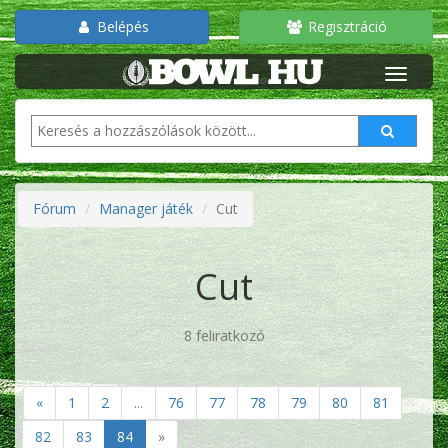
Belépés
Regisztráció
Fórum
Manager játék
Cut
Cut
8 feliratkozó
«
1
2
...
76
77
78
79
80
81
82
83
84
»