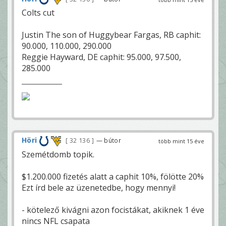
Colts cut
Justin The son of Huggybear Fargas, RB caphit:
90.000, 110.000, 290.000
Reggie Hayward, DE caphit: 95.000, 97.500,
285.000
Höri
32 136
— bútor
több mint 15 éve
Szemétdomb topik.
$1.200.000 fizetés alatt a caphit 10%, fölötte 20%
Ezt írd bele az üzenetedbe, hogy mennyi!
- kötelező kivágni azon focistákat, akiknek 1 éve
nincs NFL csapata