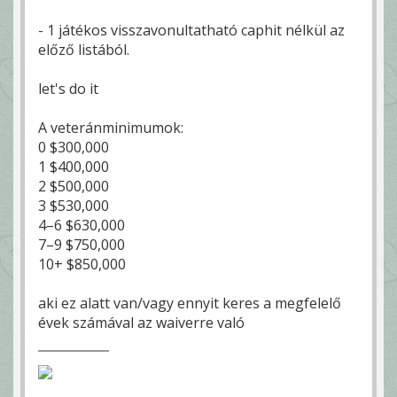
- 1 játékos visszavonultatható caphit nélkül az
előző listából.
let's do it
A veteránminimumok:
0 $300,000
1 $400,000
2 $500,000
3 $530,000
4–6 $630,000
7–9 $750,000
10+ $850,000
aki ez alatt van/vagy ennyit keres a megfelelő
évek számával az waiverre való