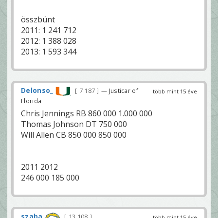
összbünt
2011: 1 241 712
2012: 1 388 028
2013: 1 593 344
Delonso_
7 187
— Justicar of
több mint 15 éve
Florida
Chris Jennings RB 860 000 1.000 000
Thomas Johnson DT 750 000
Will Allen CB 850 000 850 000
2011 2012
246 000 185 000
szaba
13 108
több mint 15 éve