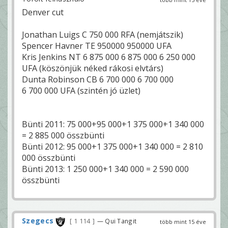
Denver cut
Jonathan Luigs C 750 000 RFA (nemjátszik)
Spencer Havner TE 950000 950000 UFA
Kris Jenkins NT 6 875 000 6 875 000 6 250 000
UFA (köszönjük néked rákosi elvtárs)
Dunta Robinson CB 6 700 000 6 700 000
6 700 000 UFA (szintén jó üzlet)
Bünti 2011: 75 000+95 000+1 375 000+1 340 000
= 2 885 000 összbünti
Bünti 2012: 95 000+1 375 000+1 340 000 = 2 810
000 összbünti
Bünti 2013: 1 250 000+1 340 000 = 2 590 000
összbünti
Szegecs
1 114
— Qui Tangit
több mint 15 éve