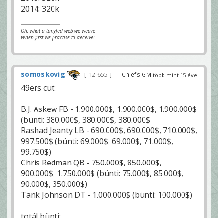
2014: 320k
Oh, what a tangled web we weave
When first we practise to deceive!
somoskovig
12 655
— Chiefs GM
több mint 15 éve
49ers cut:
B.J. Askew FB - 1.900.000$, 1.900.000$, 1.900.000$
(bünti: 380.000$, 380.000$, 380.000$
Rashad Jeanty LB - 690.000$, 690.000$, 710.000$,
997.500$ (bünti: 69.000$, 69.000$, 71.000$,
99.750$)
Chris Redman QB - 750.000$, 850.000$,
900.000$, 1.750.000$ (bünti: 75.000$, 85.000$,
90.000$, 350.000$)
Tank Johnson DT - 1.000.000$ (bünti: 100.000$)
totál bünti: