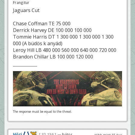
Frangitur
Jaguars Cut
Chase Coffman TE 75 000
Derrick Harvey DE 100 000 100 000
Tommie Harris DT 1 300 000 1 300 000 1 300
000 (A büdös k anyád)
Leroy Hill LB 480 000 560 000 640 000 720 000
Brandon Chillar LB 100 000 120 000
The response must be equal to the threat.
Höri
32 136
— bútor
több mint 15 éve