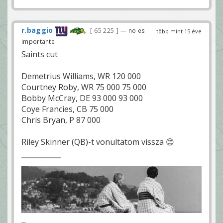
r.baggio
65 225
— no es
több mint 15 éve
importante
Saints cut
Demetrius Williams, WR 120 000
Courtney Roby, WR 75 000 75 000
Bobby McCray, DE 93 000 93 000
Coye Francies, CB 75 000
Chris Bryan, P 87 000
Riley Skinner (QB)-t vonultatom vissza 😊
---