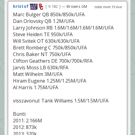
kristof
9 182
— Browns GM
több mint 15 éve
Marc Bulger QB 850k/850k/UFA
Dan Orlovsky QB 1.2M/UFA
Larry Johnson RB 1.6M/1.6M/1.6M/1.6M/UFA
Steve Heiden TE 950k/UFA
Will Svitek OT 630k/630k/UFA
Brett Romberg C 750k/850k/UFA
Chris Baker NT 750k/UFA
Clifton Geathers DE 700k/700k/RFA
Jarvis Moss LB 630k/RFA
Matt Wilhelm 3M/UFA
Hiram Eugene 1.25M/1.25M/UFA
Al Harris 1.75M/UFA
visszavonul: Tank Williams 1.5M/1.5M/UFA
Bünti:
2011: 2.166M
2012: 873k
2013: 320k