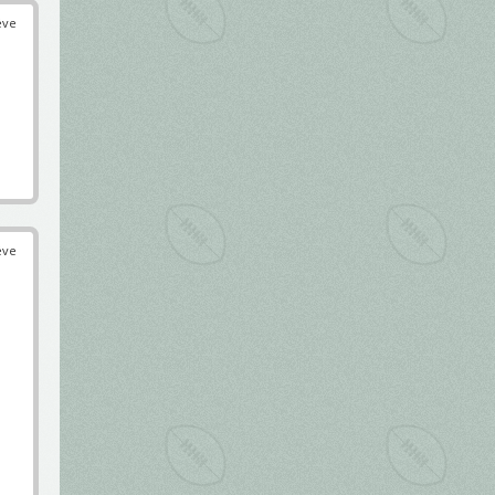
éve
éve