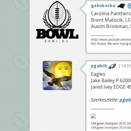
gabokocka
Carolina Panthers
Brent Matiscik, L
Austin Brinkman, 
http://www.youtube.com/wa
Ron Rivera: We were trying t
pgabtb
10 2
Eagles
Jake Bailey P 620
Jared Ivey EDGE 
Szerkesztette:
pgab
GM game champion 2015 (Vik
GM game champion 2024 (Eag