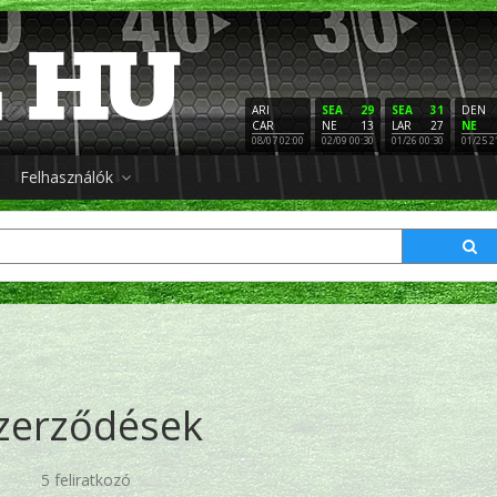
ARI
SEA
29
SEA
31
DEN
CAR
NE
13
LAR
27
NE
08/07 02:00
02/09 00:30
01/26 00:30
01/25 2
Felhasználók
zerződések
5 feliratkozó