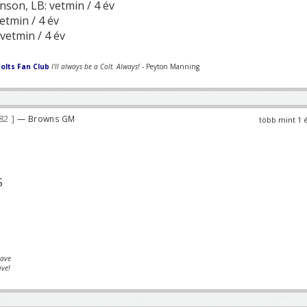
on, LB: vetmin / 4 év
etmin / 4 év
vetmin / 4 év
olts Fan Club
I'll always be a Colt. Always!
- Peyton Manning
182
— Browns GM
több mint 1 
S
eave
ive!