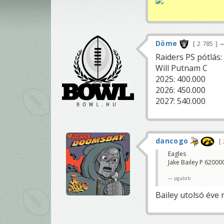
Döme
2 785
—
Raiders PS pótlás:
Will Putnam C
2025: 400.000
2026: 450.000
2027: 540.000
dancogo
Eagles
Jake Bailey P 6200
pgabtb
Bailey utolsó éve