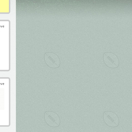
éve
éve