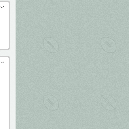
éve
éve