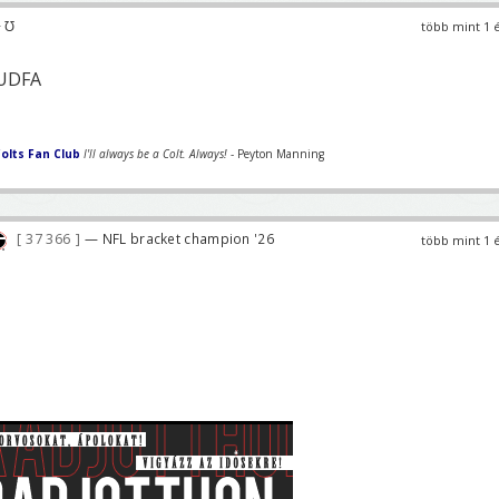
 ℧
több mint 1 
 UDFA
olts Fan Club
I'll always be a Colt. Always!
- Peyton Manning
37 366
— NFL bracket champion '26
több mint 1 