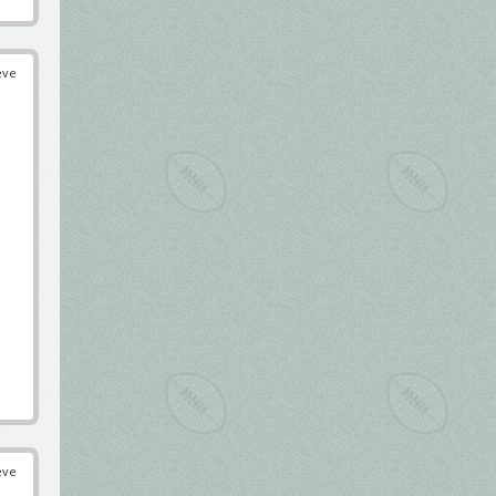
éve
éve