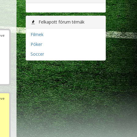
Felkapott fórum témák
Filmek
éve
Póker
Soccer
éve