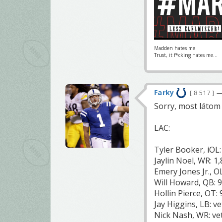
Madden hates me.
Trust, it f*cking hates me...
Farky
8 517
—
Sorry, most látom 
LAC:
Tyler Booker, iOL:
Jaylin Noel, WR: 1
Emery Jones Jr., O
Will Howard, QB: 9
Hollin Pierce, OT: 
Jay Higgins, LB: ve
Nick Nash, WR: vet