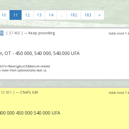
10
11
12
13
14
...
182
183
»
27 402
— Keep pounding
több mint 1 
 OT - 450 000, 540 000, 540.000 UFA
tch?v=BwwrLgAuvUE&feature=related
o make them systematically beat us.
12 651
— Chiefs GM
több mint 1 
00 000 450 000 540 000 UFA