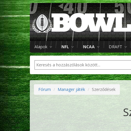
Alapok
NFL
NCAA
DRAFT
Fórum
Manager játék
Szerződések
S