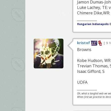
Jamon Dumas-Johns
Luke Lachey, TE: v
Chimere Dike,WR: 
Hungarian Indianapolis C
kristof
9 
Browns
Kobe Hudson, WR
Trevian Thomas, 
Isaac Gifford, S
UDFA
Oh, what a tangled web we w
When first we practise to dece