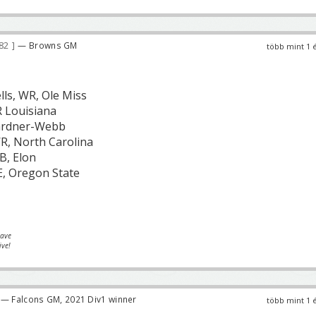
182
— Browns GM
több mint 1 
lls, WR, Ole Miss
 Louisiana
Gardner-Webb
R, North Carolina
B, Elon
E, Oregon State
eave
ive!
— Falcons GM, 2021 Div1 winner
több mint 1 