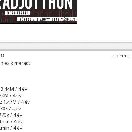
 ℧
több mint 1 
h ez kimaradt:
 3,44M / 4 év
,84M / 4 év
L: 1,47M / 4 év
70k / 4 év
970k / 4 év
tmin / 4 év
min / 4 év