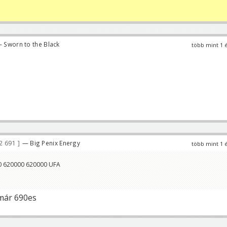
 Sworn to the Black
több mint 1 
2 691
— Big Penix Energy
több mint 1 
00 620000 620000 UFA
 már 690es