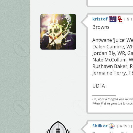
kristof
9 
Browns
Antwane ‘Juice’ We
Dalen Cambre, WR
Jordan Bly, WR, 
Nate McCollum, W
Rushawn Baker, R
Jermaine Terry, T
UDFA
Oh, what a tangled web we w
When first we practise to dece
Shilkor
4 190