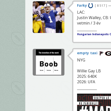
Farky
8 517
—
LAC:
Justin Walley, CB:
vetmin / 3 év
Hungarian Indianapolis C
empty taxi
NYG
Willie Gay LB
2025: 640K
2026: UFA