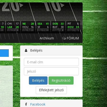
7
CHI
17
NE
28
SEA
41
DEN
33
PIT
6
NE
16
PHI
10
LAR
20
HOU
16
SF
6
BUF
30
HOU
30
LAC
3
SF
1:00
01/19 00:30
01/18 21:00
01/18 02:00
01/17 22:30
01/13 02:15
01/12 02:00
01/11 22:
Archívum
FÓRUM
Belépés
Regisztráció
Elfelejtett jelszó
Facebook