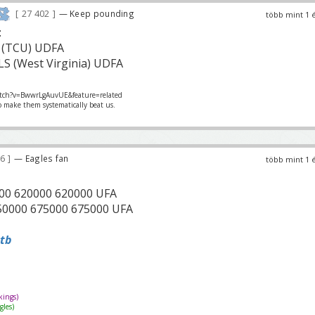
27 402
— Keep pounding
több mint 1 
:
S (TCU) UDFA
LS (West Virginia) UDFA
tch?v=BwwrLgAuvUE&feature=related
o make them systematically beat us.
56
— Eagles fan
több mint 1 
000 620000 620000 UFA
450000 675000 675000 UFA
tb
ings)
les)