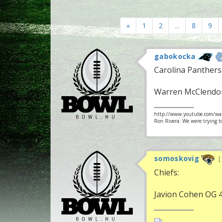
«
1
2
...
8
9
gabokocka
Carolina Panthers
Warren McClendon,
http://www.youtube.com/wa
Ron Rivera: We were trying t
somoskovig
Chiefs:
Javion Cohen OG 4