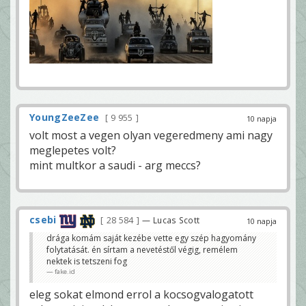
YoungZeeZee
9 955
10 napja
volt most a vegen olyan vegeredmeny ami nagy
meglepetes volt?
mint multkor a saudi - arg meccs?
csebi
28 584
— Lucas Scott
10 napja
drága komám saját kezébe vette egy szép hagyomány
folytatását. én sírtam a nevetéstől végig, remélem
nektek is tetszeni fog
fake.id
eleg sokat elmond errol a kocsogvalogatott