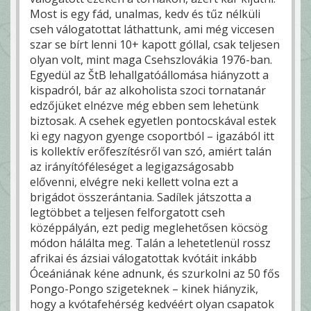
Most is egy fád, unalmas, kedv és tűz nélküli
cseh válogatottat láthattunk, ami még viccesen
szar se bírt lenni 10+ kapott góllal, csak teljesen
olyan volt, mint maga Csehszlovákia 1976-ban.
Egyedül az ŠtB lehallgatóállomása hiányzott a
kispadról, bár az alkoholista szoci tornatanár
edzőjüket elnézve még ebben sem lehetünk
biztosak. A csehek egyetlen pontocskával estek
ki egy nagyon gyenge csoportból – igazából itt
is kollektív erőfeszítésről van szó, amiért talán
az irányítóféleséget a legigazságosabb
elővenni, elvégre neki kellett volna ezt a
brigádot összerántania. Sadílek játszotta a
legtöbbet a teljesen felforgatott cseh
középpályán, ezt pedig meglehetősen köcsög
módon hálálta meg. Talán a lehetetlenül rossz
afrikai és ázsiai válogatottak kvótáit inkább
Óceániának kéne adnunk, és szurkolni az 50 fős
Pongo-Pongo szigeteknek – kinek hiányzik,
hogy a kvótafehérség kedvéért olyan csapatok