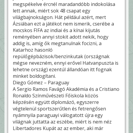
megspékelve ércnél maradandóbb indokolása
lett annak, miért sok 48 csapat egy
világbajnokságon. Hát például azért, mert
Ázsiában ezt a játékot nem ismerik, cserébe a
mocskos FIFA az indiai és a kínai kijutás
reményében annyi stokit adott nekik, hogy
addig is, amíg ők megtanulnak focizni, a
Katarhoz hasonló
repülőgépbázisok/benzinkutak (országnak
mégse nevezném, ennyi erővel Hatvanpuszta is
lehetne ország) ezentúl állandóan itt fognak
minket boldogítani.
Diego Gómez – Paraguay
A Sergio Ramos Favágó Akadémia és a Cristiano
Ronaldo Színművészeti Főiskola közös
képzésén együtt diplomázó, egyszerre
végtelenül sportszerűtlen és fetrengősen
nyámnyila paraguayi válogatott újra egy
világnak juttatta az eszébe, miért is nem néz
Libertadores Kupát az az ember, aki már