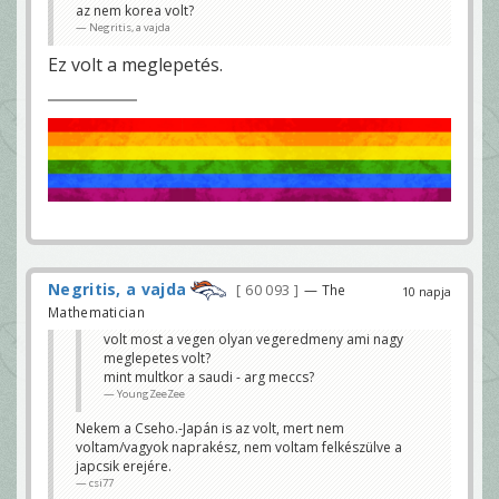
az nem korea volt?
Negritis, a vajda
Ez volt a meglepetés.
Negritis, a vajda
60 093
— The
10 napja
Mathematician
volt most a vegen olyan vegeredmeny ami nagy
meglepetes volt?
mint multkor a saudi - arg meccs?
YoungZeeZee
Nekem a Cseho.-Japán is az volt, mert nem
voltam/vagyok naprakész, nem voltam felkészülve a
japcsik erejére.
csi77