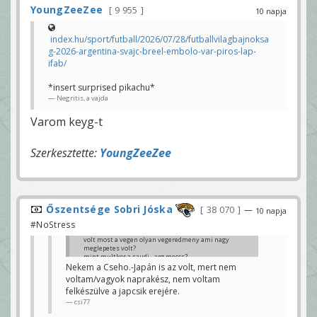
YoungZeeZee
9 955
10 napja
index.hu/sport/futball/2026/07/28/futballvilagbajnoksa
g-2026-argentina-svajc-breel-embolo-var-piros-lap-
ifab/
*insert surprised pikachu*
Negritis, a vajda
Varom keyg-t
Szerkesztette:
YoungZeeZee
Őszentsége Sobri Jóska
38 070
—
10 napja
#NoStress
volt most a vegen olyan vegeredmeny ami nagy
meglepetes volt?
mint multkor a saudi - arg meccs?
Nekem a Cseho.-Japán is az volt, mert nem
YoungZeeZee
voltam/vagyok naprakész, nem voltam
felkészülve a japcsik erejére.
csi77