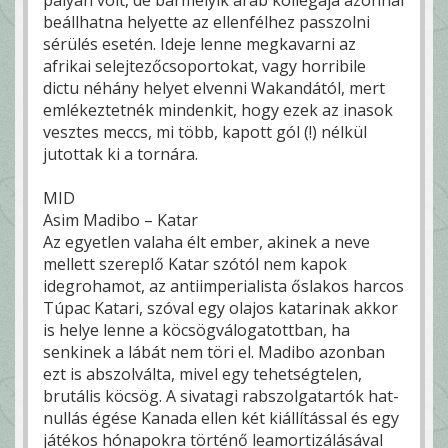
beállhatna helyette az ellenfélhez passzolni
sérülés esetén. Ideje lenne megkavarni az
afrikai selejtezőcsoportokat, vagy horribile
dictu néhány helyet elvenni Wakandától, mert
emlékeztetnék mindenkit, hogy ezek az inasok
vesztes meccs, mi több, kapott gól (!) nélkül
jutottak ki a tornára.
MID
Asim Madibo – Katar
Az egyetlen valaha élt ember, akinek a neve
mellett szereplő Katar szótól nem kapok
idegrohamot, az antiimperialista őslakos harcos
Túpac Katari, szóval egy olajos katarinak akkor
is helye lenne a köcsögválogatottban, ha
senkinek a lábát nem töri el. Madibo azonban
ezt is abszolválta, mivel egy tehetségtelen,
brutális köcsög. A sivatagi rabszolgatartók hat-
nullás égése Kanada ellen két kiállítással és egy
játékos hónapokra történő leamortizálásával