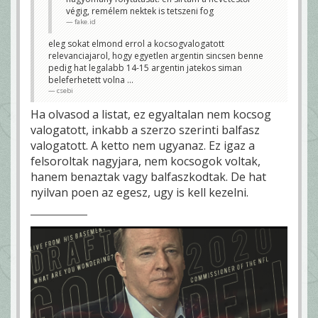
végig, remélem nektek is tetszeni fog
fake.id
eleg sokat elmond errol a kocsogvalogatott
relevanciajarol, hogy egyetlen argentin sincsen benne
pedig hat legalabb 14-15 argentin jatekos siman
beleferhetett volna ...
csebi
Ha olvasod a listat, ez egyaltalan nem kocsog
valogatott, inkabb a szerzo szerinti balfasz
valogatott. A ketto nem ugyanaz. Ez igaz a
felsoroltak nagyjara, nem kocsogok voltak,
hanem benaztak vagy balfaszkodtak. De hat
nyilvan poen az egesz, ugy is kell kezelni.