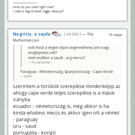
what do you need right now?
i need a bag of weed nigga, wassup?!
Negritis, a vajda
60 093
— The
10 napja
Mathematician
volt most a vegen olyan vegeredmeny ami nagy
meglepetes volt?
mint multkor a saudi - arg meccs?
YoungZeeZee
Paraguay - Németország, Spanyolország - Cape Verde
deyell
szerintem a törökök szereplése mindenképp az
ahogy cape verde teljes szereplése is a másik
irányba
ecuador - németország is, még akkor is ha
kinda whatevs meccs és akkor igen ott a német
- paraguay
uru - saud
portugália - kongó