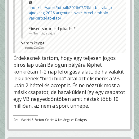
index.hu/sport/futball/2026/07/28/futballvilagb
ajnoksag-2026-argentina-svajc-breel-embolo-
var-piros-lap-ifab/
*insert surprised pikachu*
Negritis, a vajda
Varom keyg-t
YoungZeeZee
Érdekesnek tartom, hogy egy teljesen jogos
piros lap után Balogun pályára léphet
konkrétan 1-2 nap leforgása alatt, de ha valakit
leküldenek “bírói hiba” által azt elismerik a VB
után 2 héttel és accept it. És ne nézzük most a
másik csapatot, de hazaküldeni így egy csapatot
egy VB negyeddöntőben amit néztek több 10
millióan, az nem a sport ünnepe.
Real Madrid & Boston Celtics & Los Angeles Dodgers