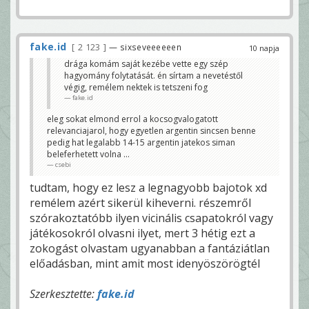
fake.id
2 123
— sixseveeeeeen
10 napja
drága komám saját kezébe vette egy szép
hagyomány folytatását. én sírtam a nevetéstől
végig, remélem nektek is tetszeni fog
fake.id
eleg sokat elmond errol a kocsogvalogatott
relevanciajarol, hogy egyetlen argentin sincsen benne
pedig hat legalabb 14-15 argentin jatekos siman
beleferhetett volna ...
csebi
tudtam, hogy ez lesz a legnagyobb bajotok xd
remélem azért sikerül kiheverni. részemről
szórakoztatóbb ilyen vicinális csapatokról vagy
játékosokról olvasni ilyet, mert 3 hétig ezt a
zokogást olvastam ugyanabban a fantáziátlan
előadásban, mint amit most idenyöszörögtél
Szerkesztette:
fake.id