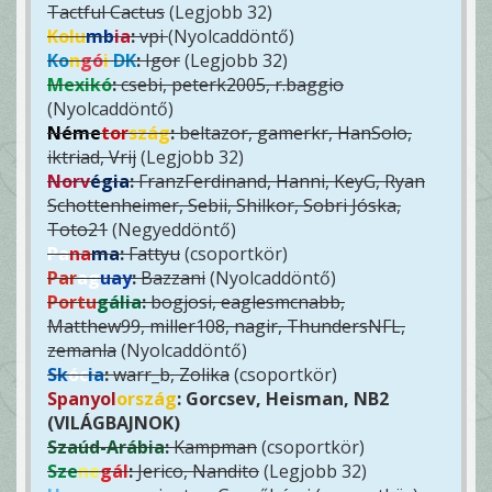
Tactful Cactus
(Legjobb 32)
Kolu
mb
ia
:
vpi
(Nyolcaddöntő)
Ko
n
gó
i
DK
:
Igor
(Legjobb 32)
Mexikó
:
csebi, peterk2005, r.baggio
(Nyolcaddöntő)
Néme
tor
szág
:
beltazor, gamerkr, HanSolo,
iktriad, Vrij
(Legjobb 32)
Norv
égia
:
FranzFerdinand, Hanni, KeyG, Ryan
Schottenheimer, Sebii, Shilkor, Sobri Jóska,
Toto21
(Negyeddöntő)
Pa
na
ma
:
Fattyu
(csoportkör)
Par
ag
uay
:
Bazzani
(Nyolcaddöntő)
Portu
gália
:
bogjosi, eaglesmcnabb,
Matthew99, miller108, nagir, ThundersNFL,
zemanla
(Nyolcaddöntő)
Sk
óc
ia
:
warr_b, Zolika
(csoportkör)
Spanyol
ország
: Gorcsev, Heisman, NB2
(VILÁGBAJNOK)
Szaúd-Arábia
:
Kampman
(csoportkör)
Sze
ne
gál
:
Jerico, Nandito
(Legjobb 32)