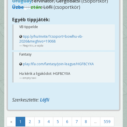
Uruguay
:
ervinator, Gergőbácsi
(csoportkör)
Üzbe
gis
ztán
:
Löfli
(csoportkör)
Egyéb tippjáték:
VB tippelde
tipp.ly/hu/invite/?csoport=bowlhu-vb-
2026&meghivo=19068
Negritis, a vajda
Fantasy
play.fifa.com/fantasy/join-league/HGF8CYXA
Ha kérik a ligakódot: HGF8CYXA
empty taxi
Szerkesztette:
Löfli
«
1
2
3
4
5
6
7
8
...
559