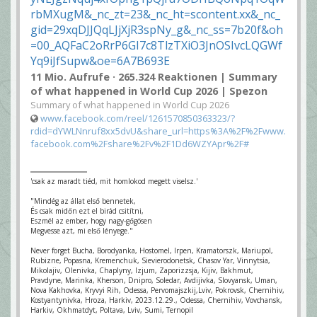
11 Mio. Aufrufe · 265.324 Reaktionen | Summary
of what happened in World Cup 2026 | Spezon
Summary of what happened in World Cup 2026
www.facebook.com/reel/1261570850363323/?
rdid=dYWLNnruf8xx5dvU&share_url=https%3A%2F%2Fwww.
facebook.com%2Fshare%2Fv%2F1Dd6WZYApr%2F#
'csak az maradt tiéd, mit homlokod megett viselsz.'
"Mindég az állat első bennetek,
És csak midőn ezt el birád csitítni,
Eszmél az ember, hogy nagy-gőgösen
Megvesse azt, mi első lényege."
Never forget Bucha, Borodyanka, Hostomel, Irpen, Kramatorszk, Mariupol,
Rubizne, Popasna, Kremenchuk, Sievierodonetsk, Chasov Yar, Vinnytsia,
Mikolajiv, Olenivka, Chaplyny, Izjum, Zaporizzsja, Kijiv, Bakhmut,
Pravdyne, Marinka, Kherson, Dnipro, Soledar, Avdijivka, Slovyansk, Uman,
Nova Kakhovka, Kryvyi Rih, Odessa, Pervomajszkij,Lviv, Pokrovsk, Chernihiv,
Kostyantynivka, Hroza, Harkiv, 2023.12.29., Odessa, Chernihiv, Vovchansk,
Harkiv, Okhmatdyt, Poltava, Lviv, Sumi, Ternopil