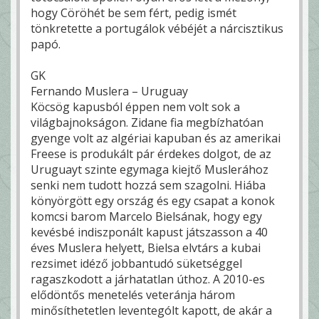
hogy Cöröhét be sem fért, pedig ismét
tönkretette a portugálok vébéjét a nárcisztikus
papó.
GK
Fernando Muslera – Uruguay
Köcsög kapusból éppen nem volt sok a
világbajnokságon. Zidane fia megbízhatóan
gyenge volt az algériai kapuban és az amerikai
Freese is produkált pár érdekes dolgot, de az
Uruguayt szinte egymaga kiejtő Muslerához
senki nem tudott hozzá sem szagolni. Hiába
könyörgött egy ország és egy csapat a konok
komcsi barom Marcelo Bielsának, hogy egy
kevésbé indiszponált kapust játszasson a 40
éves Muslera helyett, Bielsa elvtárs a kubai
rezsimet idéző jobbantudó süketséggel
ragaszkodott a járhatatlan úthoz. A 2010-es
elődöntős menetelés veteránja három
minősíthetetlen leventególt kapott, de akár a