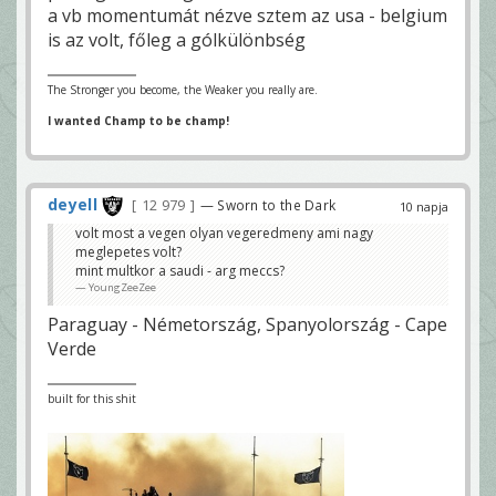
a vb momentumát nézve sztem az usa - belgium
is az volt, főleg a gólkülönbség
The Stronger you become, the Weaker you really are.
I wanted Champ to be champ!
deyell
12 979
— Sworn to the Dark
10 napja
volt most a vegen olyan vegeredmeny ami nagy
meglepetes volt?
mint multkor a saudi - arg meccs?
YoungZeeZee
Paraguay - Németország, Spanyolország - Cape
Verde
built for this shit