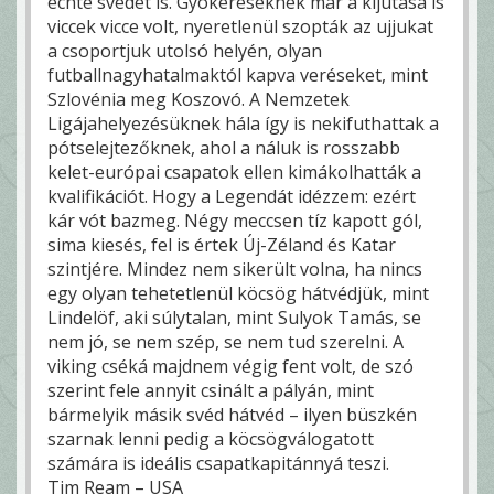
echte svédet is. Gyökereséknek már a kijutása is
viccek vicce volt, nyeretlenül szopták az ujjukat
a csoportjuk utolsó helyén, olyan
futballnagyhatalmaktól kapva veréseket, mint
Szlovénia meg Koszovó. A Nemzetek
Ligájahelyezésüknek hála így is nekifuthattak a
pótselejtezőknek, ahol a náluk is rosszabb
kelet-európai csapatok ellen kimákolhatták a
kvalifikációt. Hogy a Legendát idézzem: ezért
kár vót bazmeg. Négy meccsen tíz kapott gól,
sima kiesés, fel is értek Új-Zéland és Katar
szintjére. Mindez nem sikerült volna, ha nincs
egy olyan tehetetlenül köcsög hátvédjük, mint
Lindelöf, aki súlytalan, mint Sulyok Tamás, se
nem jó, se nem szép, se nem tud szerelni. A
viking cséká majdnem végig fent volt, de szó
szerint fele annyit csinált a pályán, mint
bármelyik másik svéd hátvéd – ilyen büszkén
szarnak lenni pedig a köcsögválogatott
számára is ideális csapatkapitánnyá teszi.
Tim Ream – USA