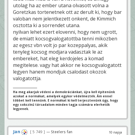
utolag ha az ember utana olvasott volna a
Goretzkas tortenetnek ott az derult ki, hogy bar
valoban nem jelentkezett onkent, de Kimmich
osztotta ki a sorrendet utana.
nyilvan lehet ezert elovenni, hogy nem ugrott,
de emiatt kocsogvalogatottba tenni mikozben
az egesz vbn volt jo par kozeppalyas, akik
tenyleg kocsog modjara vadasztak le az
embereket, hat eleg kerdojeles a komad
megitelese. vagy hat akkor ne kocsogvalogatott
legyen hanem mondjuk csalodast okozok
valogatottja.
Ha meg akarjuk védeni a demokráciánkat, újra kell épitenünk
azokat a normákat, amelyek egykor védelmezték. Ám ennel
többet kell tennünk. E normákat ki kell terjesztenünk úgy, hogy
egy sokszínű társadalom minden tagja számára elerhetők
legyenek.
Jan
5 749
— Steelers fan
10 napja