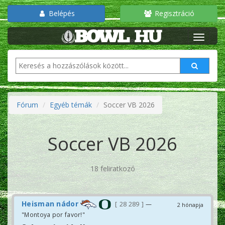
Belépés
Regisztráció
Fórum
Egyéb témák
Soccer VB 2026
Soccer VB 2026
18 feliratkozó
Heisman nádor
28 289
—
2 hónapja
"Montoya por favor!"