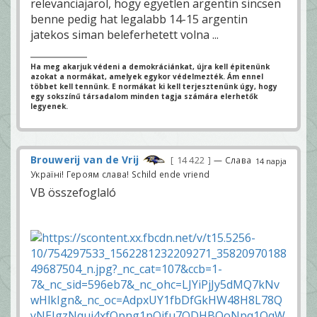
relevanciajarol, hogy egyetlen argentin sincsen
benne pedig hat legalabb 14-15 argentin
jatekos siman beleferhetett volna ...
Ha meg akarjuk védeni a demokráciánkat, újra kell épitenünk
azokat a normákat, amelyek egykor védelmezték. Ám ennel
többet kell tennünk. E normákat ki kell terjesztenünk úgy, hogy
egy sokszínű társadalom minden tagja számára elerhetők
legyenek.
Brouwerij van de Vrij
14 422
— Слава
14 napja
Україні! Героям слава! Schild ende vriend
VB összefoglaló