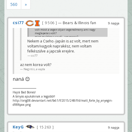
560
»
csi77
9 506
— Bears & Illinois fan
9 napja
volt most a vegen olyan vegeredmeny ami nagy
meglepetes volt?
mint multkor a saudi - arg meccs?
Nekem a Cseho.-Japán is az volt, mert nem
YoungZeeZee
voltam/vagyok naprakész, nem voltam
felkészülve a japcsik erejére.
csi77
az nem korea volt?
Negritis, a vajda
naná 😊
Hajrá Bad Bones!
A lányos apukáknak a legjobb!!
http://orig08.deviantart.net/fa61/f/2015/248/f/d/matt_forte_by_anyegin-
d98fqaw.png
KeyG
15 263
9 napja