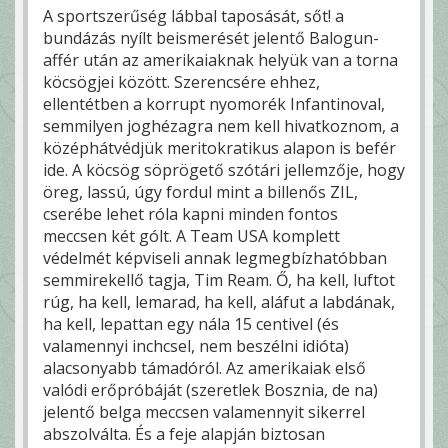
A sportszerűség lábbal taposását, sőt! a
bundázás nyílt beismerését jelentő Balogun-
affér után az amerikaiaknak helyük van a torna
köcsögjei között. Szerencsére ehhez,
ellentétben a korrupt nyomorék Infantinoval,
semmilyen joghézagra nem kell hivatkoznom, a
középhátvédjük meritokratikus alapon is befér
ide. A köcsög söprögető szótári jellemzője, hogy
öreg, lassú, úgy fordul mint a billenős ZIL,
cserébe lehet róla kapni minden fontos
meccsen két gólt. A Team USA komplett
védelmét képviseli annak legmegbízhatóbban
semmirekellő tagja, Tim Ream. Ő, ha kell, luftot
rúg, ha kell, lemarad, ha kell, aláfut a labdának,
ha kell, lepattan egy nála 15 centivel (és
valamennyi inchcsel, nem beszélni idióta)
alacsonyabb támadóról. Az amerikaiak első
valódi erőpróbáját (szeretlek Bosznia, de na)
jelentő belga meccsen valamennyit sikerrel
abszolválta. És a feje alapján biztosan