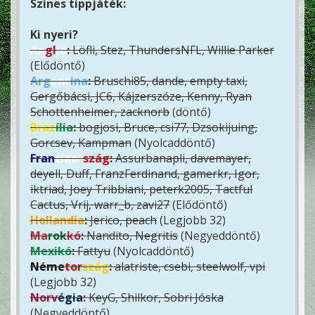
Színes tippjáték:
Ki nyeri?
An
gl
ia
:
Löfli, Stez, ThundersNFL, Willie Parker
(Elődöntő)
Arg
ent
ina
:
Bruschi85, dande, empty taxi,
Gergőbácsi, JC6, Kájzerszóze, Kenny, Ryan
Schottenheimer, zacknorb
(döntő)
Braz
ília
:
bogjosi, Bruce, csi77, Dzsokijuing,
Gorcsev, Kampman
(Nyolcaddöntő)
Fran
ciaor
szág
:
Assurbanapli, davemayer,
deyell, Duff, FranzFerdinand, gamerkr, Igor,
iktriad, Joey Tribbiani, peterk2005, Tactful
Cactus, Vrij, warr_b, zavi27
(Elődöntő)
Hollandia
:
Jerico, peach
(Legjobb 32)
Ma
rok
kó
:
Nandito, Negritis
(Negyeddöntő)
Mexikó
:
Fattyu
(Nyolcaddöntő)
Néme
tor
szág
:
alatriste, csebi, steelwolf, vpi
(Legjobb 32)
Norv
égia
:
KeyG, Shilkor, Sobri Jóska
(Negyeddöntő)