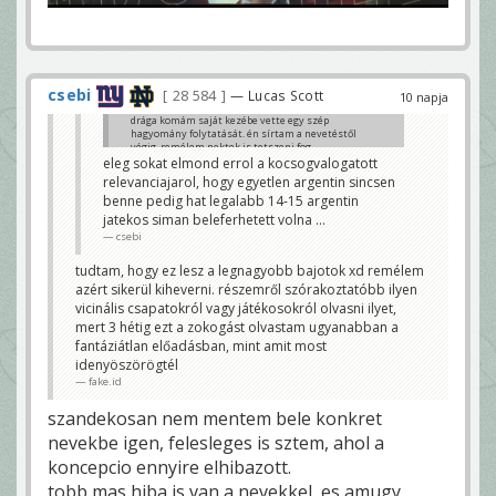
csebi
28 584
— Lucas Scott
10 napja
drága komám saját kezébe vette egy szép
hagyomány folytatását. én sírtam a nevetéstől
végig, remélem nektek is tetszeni fog
eleg sokat elmond errol a kocsogvalogatott
fake.id
relevanciajarol, hogy egyetlen argentin sincsen
benne pedig hat legalabb 14-15 argentin
jatekos siman beleferhetett volna ...
csebi
tudtam, hogy ez lesz a legnagyobb bajotok xd remélem
azért sikerül kiheverni. részemről szórakoztatóbb ilyen
vicinális csapatokról vagy játékosokról olvasni ilyet,
mert 3 hétig ezt a zokogást olvastam ugyanabban a
fantáziátlan előadásban, mint amit most
idenyöszörögtél
fake.id
szandekosan nem mentem bele konkret
nevekbe igen, felesleges is sztem, ahol a
koncepcio ennyire elhibazott.
tobb mas hiba is van a nevekkel, es amugy