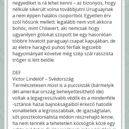
negyediket is rá lehet kenni – az bizonyos, hogy
nélküle sikerült volna továbbjutni Uruguaynak
a nem éppen halálos csoportból. Egyetlen érv
szól hősünk mellett: legalább nem volt akkora
bohóc, mint Chilavert, aki nemcsak hogy
ugyanilyen gólokat szopott be egy hasonlóan
többre hivatott paraguayi csapat kapujában, de
az életre haragvó puhos férfiak legszebb
hagyományait követve még szép szál rasszista
tróger is lett belőle.
DEF
Victor Lindelöf – Svédország
Természetesen most is a puccsisták (bármelyik
dél-amerikai ország behelyettesíthető ide)
voltak a legagresszívabb védők és a mindenféle
-sztánok hazai bajnokságaiból érkező hatodik
vonalbeliek a legrosszabbak, de igazságtalan,
sőt posztkolonialista módon részrehajló lenne,
ha nem tennék a tehetetlen köcsögök közé egy