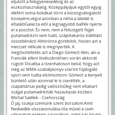
eljutott a felegyenesedésig és az
eszközhasználatig. Középpályájuk egytől egyig
idefért volna bokákat törni a köcsögválogatott
közepére,végül azonban a néha a labdát is
eltalálóGalarza elől a legnagyobb balfék nyerte
el a posztot. És nem, nem a felszegett fejjel
putamadrézni sem tudó, szájeltakarós kiállítást
összebénázó Almirónra gondolok, hiszen azt a
meccset nélküle is megnyerték. A
megtiszteltetés azt a Diego Gómezt illeti, aki a
franciák elleni lövészárokharc során akkorát
rúgott Douéba a tizenhatoson belül, hogy azt
még az MMA-szabálykönyv szerint fújdogáló
spori sem tudta elsimisimizni. Gómezt a benyelt
büntető után azonnal le is cserélték, a
csapattársai pedig valószínűleg nem eltakart
szájjal putamadrézták hazautazás közben.
Michal Sadílek - Csehország
Ó jaj, csukja szemünk szent borzalom.Amit
Nedvedék visszavonulása óta művel a cseh
válogatott ezeken a tornákon, azért kár kijutni.