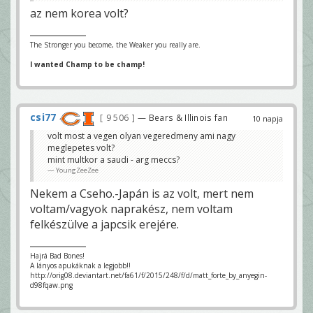
az nem korea volt?
The Stronger you become, the Weaker you really are.
I wanted Champ to be champ!
csi77
9 506
— Bears & Illinois fan
10 napja
volt most a vegen olyan vegeredmeny ami nagy
meglepetes volt?
mint multkor a saudi - arg meccs?
YoungZeeZee
Nekem a Cseho.-Japán is az volt, mert nem
voltam/vagyok naprakész, nem voltam
felkészülve a japcsik erejére.
Hajrá Bad Bones!
A lányos apukáknak a legjobb!!
http://orig08.deviantart.net/fa61/f/2015/248/f/d/matt_forte_by_anyegin-
d98fqaw.png