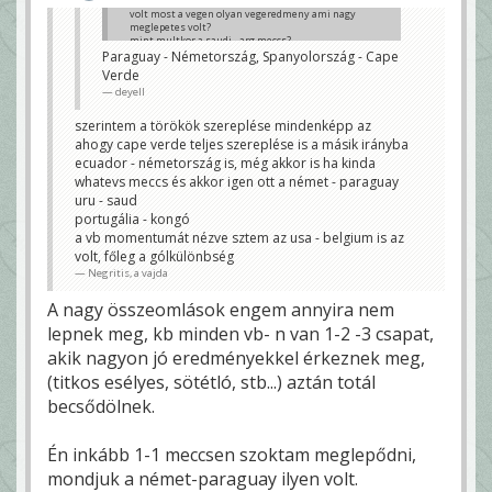
volt most a vegen olyan vegeredmeny ami nagy
meglepetes volt?
mint multkor a saudi - arg meccs?
Paraguay - Németország, Spanyolország - Cape
YoungZeeZee
Verde
deyell
szerintem a törökök szereplése mindenképp az
ahogy cape verde teljes szereplése is a másik irányba
ecuador - németország is, még akkor is ha kinda
whatevs meccs és akkor igen ott a német - paraguay
uru - saud
portugália - kongó
a vb momentumát nézve sztem az usa - belgium is az
volt, főleg a gólkülönbség
Negritis, a vajda
A nagy összeomlások engem annyira nem
lepnek meg, kb minden vb- n van 1-2 -3 csapat,
akik nagyon jó eredményekkel érkeznek meg,
(titkos esélyes, sötétló, stb...) aztán totál
becsődölnek.
Én inkább 1-1 meccsen szoktam meglepődni,
mondjuk a német-paraguay ilyen volt.