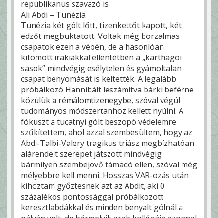
republikánus szavazó is.
Ali Abdi – Tunézia
Tunézia két gólt lőtt, tizenkettőt kapott, két
edzőt megbuktatott. Voltak még borzalmas
csapatok ezen a vébén, de a hasonlóan
kitömött irakiakkal ellentétben a „karthagói
sasok” mindvégig esélytelen és gyámoltalan
csapat benyomását is keltették. A legalább
próbálkozó Hannibált leszámítva bárki beférne
közülük a rémálomtizenegybe, szóval végül
tudományos módszertanhoz kellett nyúlni. A
fókuszt a tucatnyi gólt beszopó védelemre
szűkítettem, ahol azzal szembesültem, hogy az
Abdi-Talbi-Valery tragikus triász megbízhatóan
alárendelt szerepet játszott mindvégig
bármilyen szembejövő támadó ellen, szóval még
mélyebbre kell menni. Hosszas VAR-ozás után
kihoztam győztesnek azt az Abdit, aki 0
százalékos pontossággal próbálkozott
keresztlabdákkal és minden benyalt gólnál a
pályán volt, de bármelyik arab kollégája azonnal