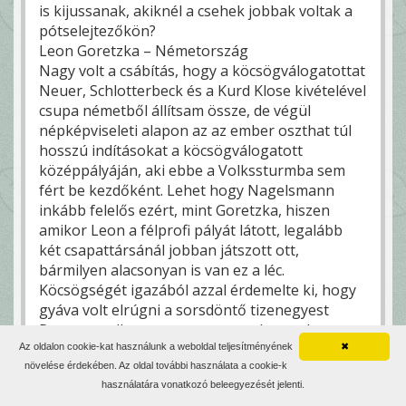
is kijussanak, akiknél a csehek jobbak voltak a
pótselejtezőkön?
Leon Goretzka – Németország
Nagy volt a csábítás, hogy a köcsögválogatottat
Neuer, Schlotterbeck és a Kurd Klose kivételével
csupa németből állítsam össze, de végül
népképviseleti alapon az az ember oszthat túl
hosszú indításokat a köcsögválogatott
középpályáján, aki ebbe a Volkssturmba sem
fért be kezdőként. Lehet hogy Nagelsmann
inkább felelős ezért, mint Goretzka, hiszen
amikor Leon a félprofi pályát látott, legalább
két csapattársánál jobban játszott ott,
bármilyen alacsonyan is van ez a léc.
Köcsögségét igazából azzal érdemelte ki, hogy
gyáva volt elrúgni a sorsdöntő tizenegyest
Paraguay ellen, megszegve ezzel a „csak
parancsot teljesítettem!” szép német
Az oldalon cookie-kat használunk a weboldal teljesítményének
✖
néphagyományát és lavinát indítva el hasonlóan
növelése érdekében. Az oldal további használata a cookie-k
használatára vonatkozó beleegyezését jelenti.
beszart társai között a felelősség hárításában.