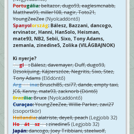
Portu
gália
:
beltazor, dugo93, eaglesmcnabb,
Matthew99, miller108, nagir, Toto21,
YoungZeeZee
(Nyolcaddöntő)
Spanyol
ország
: Bálesz, Bazzani, dancogo,
ervinator, Hanni, HanSolo, Heisman,
mate93, NB2, Sebii, Sixo, Tony Adams,
zemanla, zinedine5, Zolika (VILÁGBAJNOK)
Ki nyerje?
An
gl
ia
:
Bálesz, davemayer, Duff, dugo93,
Dzsokijuing, Kájzerszóze, Negritis, Sixo, Stez,
Tony Adams
(Elődöntő)
Arg
ent
ina
:
Bruschi85, csi77, dande, empty taxi,
JC6, Kenny, mate93, zacknorb (Döntő)
Braz
ília
:
Bruce
(Nyolcaddöntő)
Curaçao
:
YoungZeeZee, Willie Parker, zavi27
(csoportkör)
Hollandia
:
alatriste, deyell, peach
(Legjobb 32)
Ho
rv
át
or
sz
ág
:
zinedine5
(Legjobb 32)
Japán
:
dancogo, Joey Tribbiani, steelwolf,