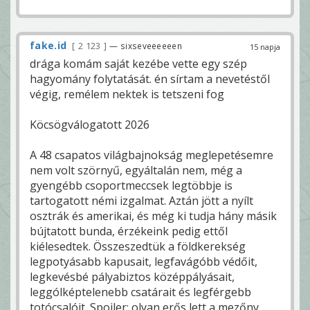
fake.id
2 123
— sixseveeeeeen
15 napja
drága komám saját kezébe vette egy szép
hagyomány folytatását. én sírtam a nevetéstől
végig, remélem nektek is tetszeni fog
Köcsögválogatott 2026
A 48 csapatos világbajnokság meglepetésemre
nem volt szörnyű, egyáltalán nem, még a
gyengébb csoportmeccsek legtöbbje is
tartogatott némi izgalmat. Aztán jött a nyílt
osztrák és amerikai, és még ki tudja hány másik
bújtatott bunda, érzékeink pedig ettől
kiélesedtek. Összeszedtük a földkerekség
legpotyásabb kapusait, legfavágóbb védőit,
legkevésbé pályabiztos középpályásait,
leggólképtelenebb csatárait és legférgebb
totócsalóit. Spoiler: olyan erős lett a mezőny,