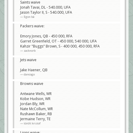
Saints waive
Jonah Tavai, DL - 540.000, UFA
Jason Taylor II, S - 540.000, UFA
Egon bá
Packers waive:
Emory Jones, QB - 450 000, RFA
Garret Greenfield, OT - 450 000, 540 000, UFA
Kahzir "Buggs" Brown, S - 400 000, 450 000, RFA
zacknorb
Jets waive
Jake Haener, QB
dancogo
Browns waive
Antwane Wells, WR
Kobe Hudson, WR
Jordan Bly, WR
Nate McCollum, WR
Rushawn Baker, RB
Jermaine Terry, TE
törölt kristof
Lions waive: