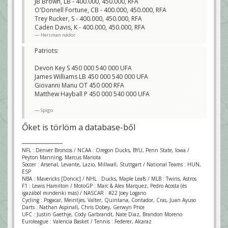
JB Brown, LB - 400.000, 450.000, RFA
O'Donnell Fortune, CB - 400.000, 450.000, RFA
Trey Rucker, S - 400.000, 450.000, RFA
Caden Davis, K - 400.000, 450.000, RFA
Heisman nádor
Patriots:
Devon Key S 450 000 540 000 UFA
James Williams LB 450 000 540 000 UFA
Giovanni Manu OT 450 000 RFA
Matthew Hayball P 450 000 540 000 UFA
Spigo
Őket is törlöm a database-ből
NFL : Denver Broncos / NCAA : Oregon Ducks, BYU, Penn State, Iowa /
Peyton Manning, Marcus Mariota
Soccer : Arsenal, Levante, Lazio, Millwall, Stuttgart / National Teams : HUN,
ESP
NBA : Mavericks [Doncic] / NHL : Ducks, Maple Leafs / MLB : Twins, Astros
F1 : Lewis Hamilton / MotoGP : Marc & Alex Marquez, Pedro Acosta (és
igazából mindenki más) / NASCAR : #22 Joey Logano
Cycling : Pogacar, Meintjes, Valter, Quintana, Contador, Cras, Juan Ayuso
Darts : Nathan Aspinall, Chris Dobey, Gerwyn Price
UFC : Justin Gaethje, Cody Garbrandt, Nate Diaz, Brandon Moreno
Euroleague : Valencia Basket / Tennis : Federer, Alcaraz