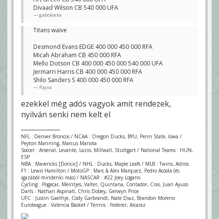
Divaad Wilson CB 540 000 UFA
gabokocka
Titans waive
Desmond Evans EDGE 400 000 450 000 RFA
Micah Abraham CB 450 000 RFA
Mello Dotson CB 400 000 450 000 540 000 UFA
Jermarri Harris CB 400 000 450 000 RFA
Shilo Sanders S 400 000 450 000 RFA
Rajna
ezekkel még adós vagyok amit rendezek,
nyilván senki nem kelt el
NFL : Denver Broncos / NCAA : Oregon Ducks, BYU, Penn State, Iowa /
Peyton Manning, Marcus Mariota
Soccer : Arsenal, Levante, Lazio, Millwall, Stuttgart / National Teams : HUN,
ESP
NBA : Mavericks [Doncic] / NHL : Ducks, Maple Leafs / MLB : Twins, Astros
F1 : Lewis Hamilton / MotoGP : Marc & Alex Marquez, Pedro Acosta (és
igazából mindenki más) / NASCAR : #22 Joey Logano
Cycling : Pogacar, Meintjes, Valter, Quintana, Contador, Cras, Juan Ayuso
Darts : Nathan Aspinall, Chris Dobey, Gerwyn Price
UFC : Justin Gaethje, Cody Garbrandt, Nate Diaz, Brandon Moreno
Euroleague : Valencia Basket / Tennis : Federer, Alcaraz