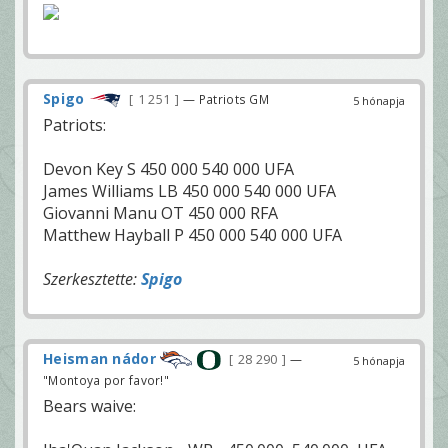
Spigo
1 251
— Patriots GM
5 hónapja
Patriots:
Devon Key S 450 000 540 000 UFA
James Williams LB 450 000 540 000 UFA
Giovanni Manu OT 450 000 RFA
Matthew Hayball P 450 000 540 000 UFA
Szerkesztette:
Spigo
Heisman nádor
28 290
—
5 hónapja
"Montoya por favor!"
Bears waive: