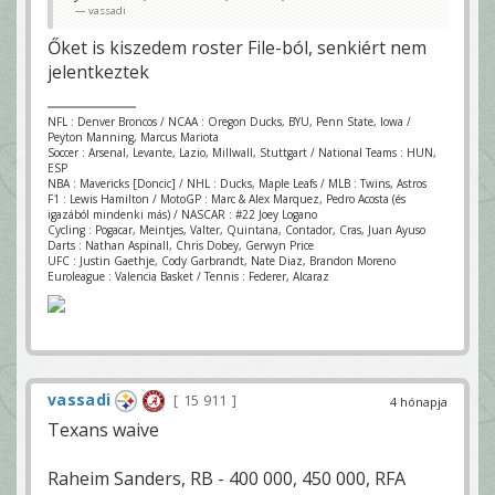
vassadi
Őket is kiszedem roster File-ból, senkiért nem
jelentkeztek
NFL : Denver Broncos / NCAA : Oregon Ducks, BYU, Penn State, Iowa /
Peyton Manning, Marcus Mariota
Soccer : Arsenal, Levante, Lazio, Millwall, Stuttgart / National Teams : HUN,
ESP
NBA : Mavericks [Doncic] / NHL : Ducks, Maple Leafs / MLB : Twins, Astros
F1 : Lewis Hamilton / MotoGP : Marc & Alex Marquez, Pedro Acosta (és
igazából mindenki más) / NASCAR : #22 Joey Logano
Cycling : Pogacar, Meintjes, Valter, Quintana, Contador, Cras, Juan Ayuso
Darts : Nathan Aspinall, Chris Dobey, Gerwyn Price
UFC : Justin Gaethje, Cody Garbrandt, Nate Diaz, Brandon Moreno
Euroleague : Valencia Basket / Tennis : Federer, Alcaraz
vassadi
15 911
4 hónapja
Texans waive
Raheim Sanders, RB - 400 000, 450 000, RFA