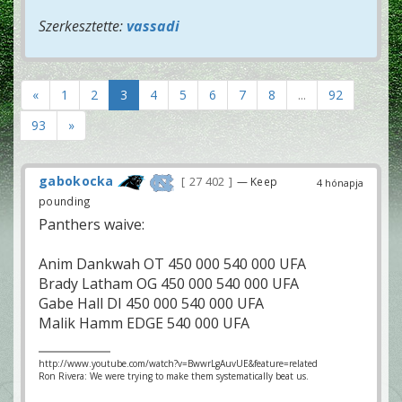
Szerkesztette:
vassadi
«
1
2
3
4
5
6
7
8
...
92
93
»
gabokocka
27 402
— Keep
4 hónapja
pounding
Panthers waive:
Anim Dankwah OT 450 000 540 000 UFA
Brady Latham OG 450 000 540 000 UFA
Gabe Hall DI 450 000 540 000 UFA
Malik Hamm EDGE 540 000 UFA
http://www.youtube.com/watch?v=BwwrLgAuvUE&feature=related
Ron Rivera: We were trying to make them systematically beat us.