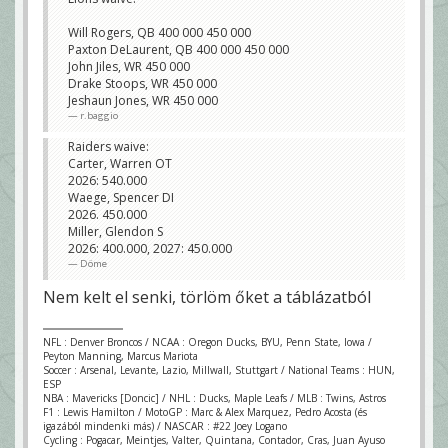
Will Rogers, QB 400 000 450 000
Paxton DeLaurent, QB 400 000 450 000
John Jiles, WR 450 000
Drake Stoops, WR 450 000
Jeshaun Jones, WR 450 000
r.baggio
Raiders waive:
Carter, Warren OT
2026: 540.000
Waege, Spencer DI
2026. 450.000
Miller, Glendon S
2026: 400.000, 2027: 450.000
Döme
Nem kelt el senki, törlöm őket a táblázatból
NFL : Denver Broncos / NCAA : Oregon Ducks, BYU, Penn State, Iowa /
Peyton Manning, Marcus Mariota
Soccer : Arsenal, Levante, Lazio, Millwall, Stuttgart / National Teams : HUN,
ESP
NBA : Mavericks [Doncic] / NHL : Ducks, Maple Leafs / MLB : Twins, Astros
F1 : Lewis Hamilton / MotoGP : Marc & Alex Marquez, Pedro Acosta (és
igazából mindenki más) / NASCAR : #22 Joey Logano
Cycling : Pogacar, Meintjes, Valter, Quintana, Contador, Cras, Juan Ayuso