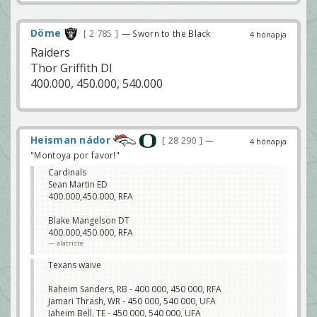
Döme
2 785
— Sworn to the Black
4 hónapja
Raiders
Thor Griffith DI
400.000, 450.000, 540.000
Heisman nádor
28 290
—
4 hónapja
"Montoya por favor!"
Cardinals
Sean Martin ED
400.000,450.000, RFA
Blake Mangelson DT
400.000,450.000, RFA
alatriste
Texans waive
Raheim Sanders, RB - 400 000, 450 000, RFA
Jamari Thrash, WR - 450 000, 540 000, UFA
Jaheim Bell, TE - 450 000, 540 000, UFA