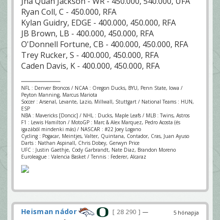
Jha'Quan Jackson - WR - 450.000, 540.000, UFA
Ryan Coll, C - 450.000, RFA
Kylan Guidry, EDGE - 400.000, 450.000, RFA
JB Brown, LB - 400.000, 450.000, RFA
O'Donnell Fortune, CB - 400.000, 450.000, RFA
Trey Rucker, S - 400.000, 450.000, RFA
Caden Davis, K - 400.000, 450.000, RFA
NFL : Denver Broncos / NCAA : Oregon Ducks, BYU, Penn State, Iowa /
Peyton Manning, Marcus Mariota
Soccer : Arsenal, Levante, Lazio, Millwall, Stuttgart / National Teams : HUN,
ESP
NBA : Mavericks [Doncic] / NHL : Ducks, Maple Leafs / MLB : Twins, Astros
F1 : Lewis Hamilton / MotoGP : Marc & Alex Marquez, Pedro Acosta (és
igazából mindenki más) / NASCAR : #22 Joey Logano
Cycling : Pogacar, Meintjes, Valter, Quintana, Contador, Cras, Juan Ayuso
Darts : Nathan Aspinall, Chris Dobey, Gerwyn Price
UFC : Justin Gaethje, Cody Garbrandt, Nate Diaz, Brandon Moreno
Euroleague : Valencia Basket / Tennis : Federer, Alcaraz
Heisman nádor
28 290
—
5 hónapja