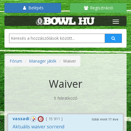
Belépés
Regisztráció
Fórum
Manager játék
Waiver
Waiver
9 feliratkozó
vassadi
15 911
több mint 11 éve
Aktuális waiver sorrend