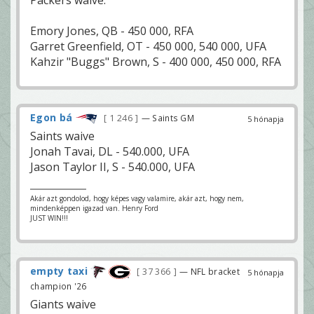
Emory Jones, QB - 450 000, RFA
Garret Greenfield, OT - 450 000, 540 000, UFA
Kahzir "Buggs" Brown, S - 400 000, 450 000, RFA
Egon bá
1 246
— Saints GM
5 hónapja
Saints waive
Jonah Tavai, DL - 540.000, UFA
Jason Taylor II, S - 540.000, UFA
Akár azt gondolod, hogy képes vagy valamire, akár azt, hogy nem,
mindenképpen igazad van. Henry Ford
JUST WIN!!!
empty taxi
37 366
— NFL bracket
5 hónapja
champion '26
Giants waive