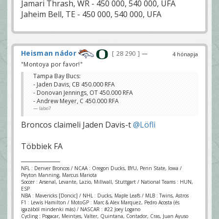
Jamari Thrash, WR - 450 000, 540 000, UFA
Jaheim Bell, TE - 450 000, 540 000, UFA
Heisman nádor
28 290
—
4 hónapja
"Montoya por favor!"
Tampa Bay Bucs:
- Jaden Davis, CB 450.000 RFA
- Donovan Jennings, OT 450.000 RFA
- Andrew Meyer, C 450.000 RFA
labo7
Broncos claimeli Jaden Davis-t
@Löfli
Többiek FA
NFL : Denver Broncos / NCAA : Oregon Ducks, BYU, Penn State, Iowa /
Peyton Manning, Marcus Mariota
Soccer : Arsenal, Levante, Lazio, Millwall, Stuttgart / National Teams : HUN,
ESP
NBA : Mavericks [Doncic] / NHL : Ducks, Maple Leafs / MLB : Twins, Astros
F1 : Lewis Hamilton / MotoGP : Marc & Alex Marquez, Pedro Acosta (és
igazából mindenki más) / NASCAR : #22 Joey Logano
Cycling : Pogacar, Meintjes, Valter, Quintana, Contador, Cras, Juan Ayuso