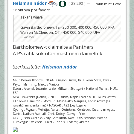
Heisman nádor
28 290
—
több mint 1 éve
"Montoya por favor!"
Texans waive
Gavin Bartholomew, TE - 350 000, 400 000, 450 000, RFA
Warren McClendon, OT - 450 000, 540 000, UFA
vassadi
Bartholomew-t claimelte a Panthers
A PS rablások után mást nem claimeltek
Szerkesztette:
Heisman nádor
NFL : Denver Broncos / NCAA : Oregon Ducks, BYU, Penn State, Iowa /
Peyton Manning, Marcus Mariota
Soccer : Arsenal, Levante, Lazio, Millwall, Stuttgart / National Teams : HUN,
ESP
NBA : Mavericks [Doncic] / NHL : Ducks, Maple Leafs / MLB : Twins, Astros
F1 : Lewis Hamilton / MotoGP : Marc & Alex Marquez, Pedro Acosta (és
igazából mindenki más) / NASCAR : #22 Joey Logano
Cycling : Pogacar, Meintjes, Valter, Quintana, Contador, Cras, Juan Ayuso
Darts : Nathan Aspinall, Chris Dobey, Gerwyn Price
UFC : Justin Gaethje, Cody Garbrandt, Nate Diaz, Brandon Moreno
Euroleague : Valencia Basket / Tennis : Federer, Alcaraz