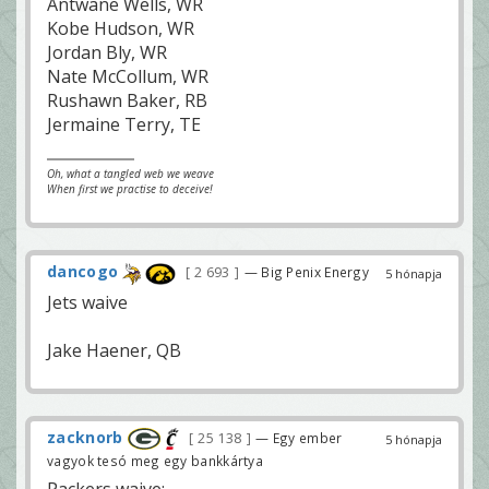
Antwane Wells, WR
Kobe Hudson, WR
Jordan Bly, WR
Nate McCollum, WR
Rushawn Baker, RB
Jermaine Terry, TE
Oh, what a tangled web we weave
When first we practise to deceive!
dancogo
2 693
— Big Penix Energy
5 hónapja
Jets waive
Jake Haener, QB
zacknorb
25 138
— Egy ember
5 hónapja
vagyok tesó meg egy bankkártya
Packers waive: