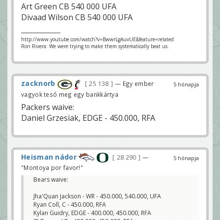
Art Green CB 540 000 UFA
Divaad Wilson CB 540 000 UFA
http://www.youtube.com/watch?v=BwwrLgAuvUE&feature=related
Ron Rivera: We were trying to make them systematically beat us.
zacknorb
25 138
— Egy ember
5 hónapja
vagyok tesó meg egy bankkártya
Packers waive:
Daniel Grzesiak, EDGE - 450.000, RFA
Heisman nádor
28 290
—
5 hónapja
"Montoya por favor!"
Bears waive:
Jha'Quan Jackson - WR - 450.000, 540.000, UFA
Ryan Coll, C - 450.000, RFA
Kylan Guidry, EDGE - 400.000, 450.000, RFA