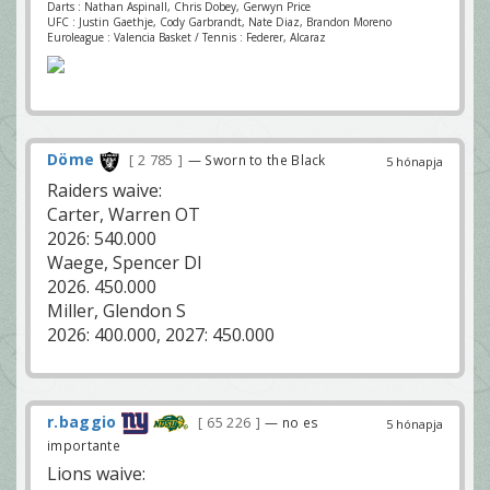
Darts : Nathan Aspinall, Chris Dobey, Gerwyn Price
UFC : Justin Gaethje, Cody Garbrandt, Nate Diaz, Brandon Moreno
Euroleague : Valencia Basket / Tennis : Federer, Alcaraz
Döme
2 785
— Sworn to the Black
5 hónapja
Raiders waive:
Carter, Warren OT
2026: 540.000
Waege, Spencer DI
2026. 450.000
Miller, Glendon S
2026: 400.000, 2027: 450.000
r.baggio
65 226
— no es
5 hónapja
importante
Lions waive: