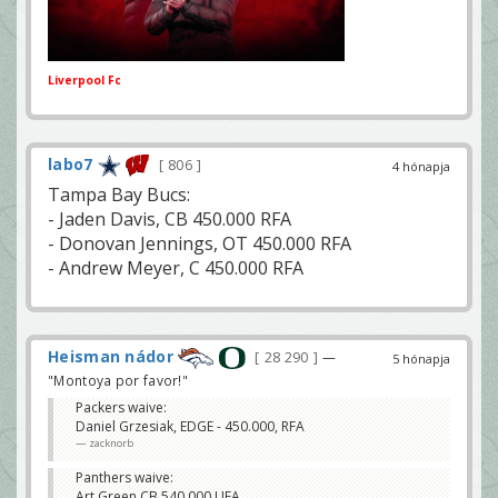
Liverpool Fc
labo7
806
4 hónapja
Tampa Bay Bucs:
- Jaden Davis, CB 450.000 RFA
- Donovan Jennings, OT 450.000 RFA
- Andrew Meyer, C 450.000 RFA
Heisman nádor
28 290
—
5 hónapja
"Montoya por favor!"
Packers waive:
Daniel Grzesiak, EDGE - 450.000, RFA
zacknorb
Panthers waive:
Art Green CB 540 000 UFA