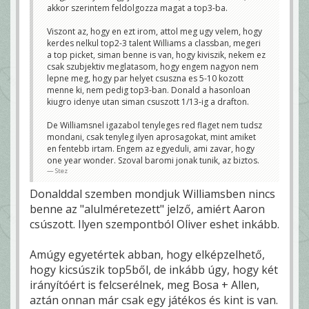
akkor szerintem feldolgozza magat a top3-ba.
Viszont az, hogy en ezt irom, attol meg ugy velem, hogy
kerdes nelkul top2-3 talent Williams a classban, megeri
a top picket, siman benne is van, hogy kiviszik, nekem ez
csak szubjektiv meglatasom, hogy engem nagyon nem
lepne meg, hogy par helyet csuszna es 5-10 kozott
menne ki, nem pedig top3-ban. Donald a hasonloan
kiugro idenye utan siman csuszott 1/13-ig a drafton.
De Williamsnel igazabol tenyleges red flaget nem tudsz
mondani, csak tenyleg ilyen aprosagokat, mint amiket
en fentebb irtam. Engem az egyeduli, ami zavar, hogy
one year wonder. Szoval baromi jonak tunik, az biztos.
Stez
Donalddal szemben mondjuk Williamsben nincs
benne az "alulméretezett" jelző, amiért Aaron
csúszott. Ilyen szempontból Oliver eshet inkább.
Amúgy egyetértek abban, hogy elképzelhető,
hogy kicsúszik top5ből, de inkább úgy, hogy két
irányítóért is felcserélnek, meg Bosa + Allen,
aztán onnan már csak egy játékos és kint is van.