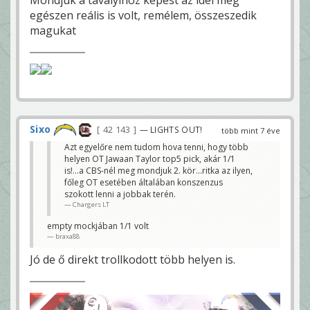
egészen reális is volt, remélem, összeszedik
magukat
Sixo
42 143
— LIGHTS OUT!
több mint 7 éve
Azt egyelőre nem tudom hova tenni, hogy több
helyen OT Jawaan Taylor top5 pick, akár 1/1
is!...a CBS-nél meg mondjuk 2. kör...ritka az ilyen,
főleg OT esetében általában konszenzus
szokott lenni a jobbak terén.
Chargers LT
empty mockjában 1/1 volt
braxa88
Jó de ő direkt trollkodott több helyen is.