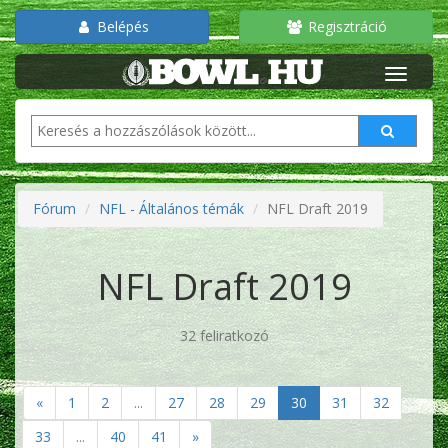
Belépés
Regisztráció
Fórum
NFL - Általános témák
NFL Draft 2019
NFL Draft 2019
32 feliratkozó
«
1
2
...
27
28
29
30
31
32
33
...
40
41
»