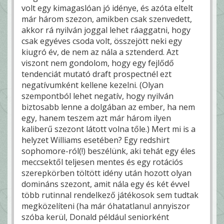
volt egy kimagaslóan jó idénye, és azóta eltelt
már három szezon, amikben csak szenvedett,
akkor rá nyilván joggal lehet ráaggatni, hogy
csak egyéves csoda volt, összejött neki egy
kiugró év, de nem az nála a sztenderd. Azt
viszont nem gondolom, hogy egy fejlődő
tendenciát mutató draft prospectnél ezt
negatívumként kellene kezelni. (Olyan
szempontból lehet negatív, hogy nyilván
biztosabb lenne a dolgában az ember, ha nem
egy, hanem teszem azt már három ilyen
kaliberű szezont látott volna tőle.) Mert mi is a
helyzet Williams esetében? Egy redshirt
sophomore-ról(!) beszélünk, aki tehát egy éles
meccsektől teljesen mentes és egy rotációs
szerepkörben töltött idény után hozott olyan
domináns szezont, amit nála egy és két évvel
több rutinnal rendelkező játékosok sem tudtak
megközelíteni (ha már óhatatlanul annyiszor
szóba kerül, Donald például seniorként