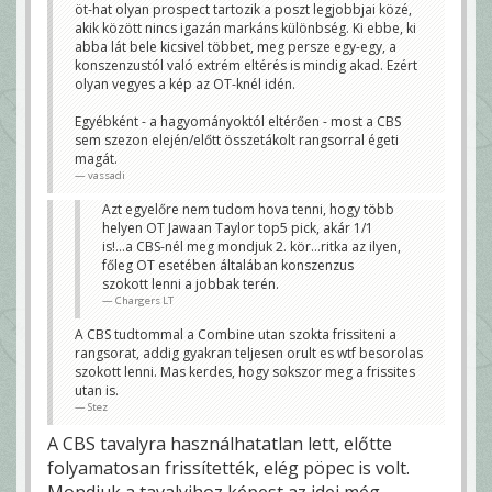
öt-hat olyan prospect tartozik a poszt legjobbjai közé,
akik között nincs igazán markáns különbség. Ki ebbe, ki
abba lát bele kicsivel többet, meg persze egy-egy, a
konszenzustól való extrém eltérés is mindig akad. Ezért
olyan vegyes a kép az OT-knél idén.
Egyébként - a hagyományoktól eltérően - most a CBS
sem szezon elején/előtt összetákolt rangsorral égeti
magát.
vassadi
Azt egyelőre nem tudom hova tenni, hogy több
helyen OT Jawaan Taylor top5 pick, akár 1/1
is!...a CBS-nél meg mondjuk 2. kör...ritka az ilyen,
főleg OT esetében általában konszenzus
szokott lenni a jobbak terén.
Chargers LT
A CBS tudtommal a Combine utan szokta frissiteni a
rangsorat, addig gyakran teljesen orult es wtf besorolas
szokott lenni. Mas kerdes, hogy sokszor meg a frissites
utan is.
Stez
A CBS tavalyra használhatatlan lett, előtte
folyamatosan frissítették, elég pöpec is volt.
Mondjuk a tavalyihoz képest az idei még