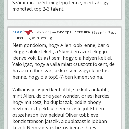
Számomra azért meglepő lenne, mert ahogy
mondtad, top 2-3 talent.
Stez
49 977
— Whoops, looks like
több mint 7 éve
something went wrong.
Nem gondolom, hogy Allen jobb lenne, bar o
elegge alulertekelt, a Skinsben azert eleg jo
idenye volt. Es azt sem, hogy o a helyen kelt el.
Valo igaz, hogy a valla miatt csuszott fokent, de
ha az rendben van, akkor sem vagyok biztos
benne, hogy o a top5-7-ben kiment volna.
Williams prospectkent allat, sokkalta inkabb,
mint Allen, de one year wonder, oriasi kerdes,
hogy mit tesz, ha duplazzak, eddig ahogy
neztem, ezt peldaul nem kezelte jol. Ebben
osszehasonlitva peldaul Oliver tobb eve
konzisztensen jatszik, a duplazast is jobban
kezeli. Nem vagyok biztos benne, hogy o