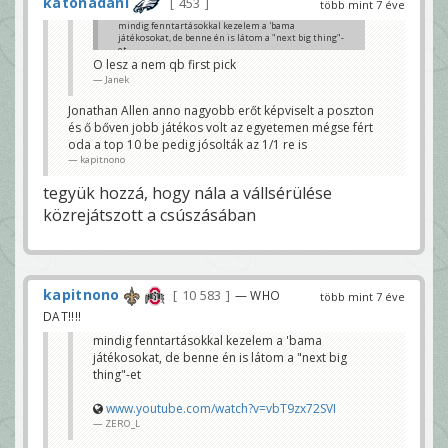
katonadani
453
több mint 7 éve
mindig fenntartásokkal kezelem a 'bama
játékosokat, de benne én is látom a "next big thing"-
et
O lesz a nem qb first pick
www.youtube.com/watch?v=vbT9zx72SVI
Janek
ZERO_L
Jonathan Allen anno nagyobb erőt képviselt a poszton
és ő bőven jobb játékos volt az egyetemen mégse fért
oda a top 10 be pedig jósolták az 1/1 re is
kapitnono
tegyük hozzá, hogy nála a vállsérülése
közrejátszott a csúszásában
kapitnono
10 583
— WHO
több mint 7 éve
DAT!!!!
mindig fenntartásokkal kezelem a 'bama
játékosokat, de benne én is látom a "next big
thing"-et
www.youtube.com/watch?v=vbT9zx72SVI
ZERO_L