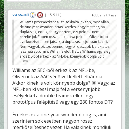
vassadi
15 911
több mint 7 éve
Williams prospectkent allat, sokkalta inkabb, mint Allen,
de one year wonder, oriasi kerdes, hogy mit tesz, ha
duplazzak, eddig ahogy neztem, ezt peldaul nem
kezelte jol. Ebben osszehasonlitva peldaul Oliver tobb
eve konzisztensen jatszik, a duplazast is jobban kezeli.
Nem vagyok biztos benne, hogy o rosszabb befektetes
lesz hatrebb, mint Williams elol. Illetve Williams egy eleg
eros DL-bol erkezik az NFL-be, konnyebb dolga volt.
Stez
Williams az SEC-ből érkezik az NFL-be,
Olivernek az AAC védőivel kellett elbánnia.
Akkor kinek is volt könnyebb dolga? 😛 Vagy: az
NFL-ben ki veszi majd fel a versenyt jobb
esélyekkel a double teamek ellen, egy
prototípus felépítésű vagy egy 280 fontos DT?
Érdekes ez a one-year wonder dolog is, ami
szerintem sok esetben nagyon rossz
megközelítéshez vezet. Ha valakinek mondjuk