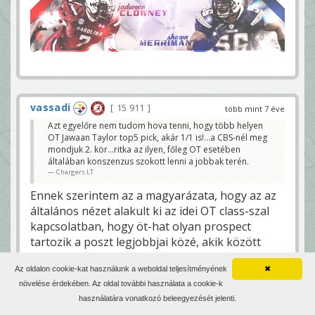
vassadi
15 911
több mint 7 éve
Azt egyelőre nem tudom hova tenni, hogy több helyen
OT Jawaan Taylor top5 pick, akár 1/1 is!...a CBS-nél meg
mondjuk 2. kör...ritka az ilyen, főleg OT esetében
általában konszenzus szokott lenni a jobbak terén.
Chargers LT
Ennek szerintem az a magyarázata, hogy az az
általános nézet alakult ki az idei OT class-szal
kapcsolatban, hogy öt-hat olyan prospect
tartozik a poszt legjobbjai közé, akik között
nincs igazán markáns különbség. Ki ebbe, ki
Az oldalon cookie-kat használunk a weboldal teljesítményének
✖
abba lát bele kicsivel többet, meg persze egy-
növelése érdekében. Az oldal további használata a cookie-k
egy, a konszenzustól való extrém eltérés is
használatára vonatkozó beleegyezését jelenti.
mindig akad. Ezért olyan vegyes a kép az OT-