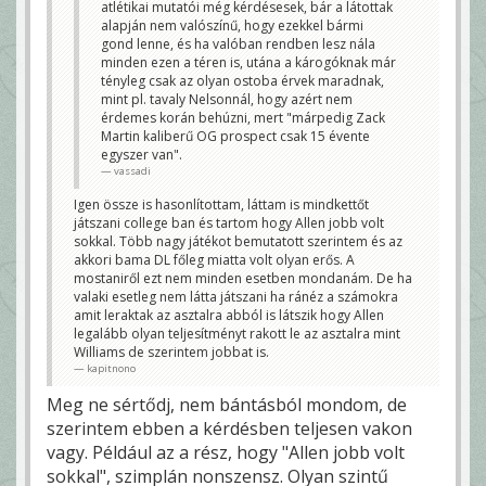
atlétikai mutatói még kérdésesek, bár a látottak
alapján nem valószínű, hogy ezekkel bármi
gond lenne, és ha valóban rendben lesz nála
minden ezen a téren is, utána a károgóknak már
tényleg csak az olyan ostoba érvek maradnak,
mint pl. tavaly Nelsonnál, hogy azért nem
érdemes korán behúzni, mert "márpedig Zack
Martin kaliberű OG prospect csak 15 évente
egyszer van".
vassadi
Igen össze is hasonlítottam, láttam is mindkettőt
játszani college ban és tartom hogy Allen jobb volt
sokkal. Több nagy játékot bemutatott szerintem és az
akkori bama DL főleg miatta volt olyan erős. A
mostaniről ezt nem minden esetben mondanám. De ha
valaki esetleg nem látta játszani ha ránéz a számokra
amit leraktak az asztalra abból is látszik hogy Allen
legalább olyan teljesítményt rakott le az asztalra mint
Williams de szerintem jobbat is.
kapitnono
Meg ne sértődj, nem bántásból mondom, de
szerintem ebben a kérdésben teljesen vakon
vagy. Például az a rész, hogy "Allen jobb volt
sokkal", szimplán nonszensz. Olyan szintű