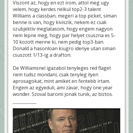
Viszont az, hogy en ezt irom, attol meg ugy
velem, hogy kerdes nelkul top2-3 talent
Williams a classban, megeri a top picket, siman
benne is van, hogy kiviszik, nekem ez csak
szubjektiv meglatasom, hogy engem nagyon
nem lepne meg, hogy par helyet csuszna es 5-
10 kozott menne ki, nem pedig top3-ban.
Donald a hasonloan kiugro idenye utan siman
csuszott 1/13-ig a drafton.
De Williamsnel igazabol tenyleges red flaget
nem tudsz mondani, csak tenyleg ilyen
aprosagokat, mint amiket en fentebb irtam.
Engem az egyeduli, ami zavar, hogy one year
wonder. Szoval baromi jonak tunik, az biztos.