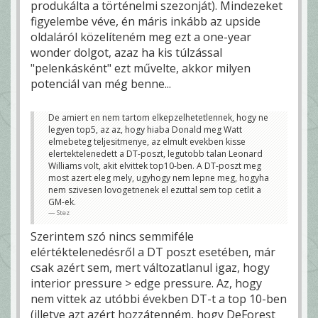
produkálta a történelmi szezonját). Mindezeket
figyelembe véve, én máris inkább az upside
oldaláról közelíteném meg ezt a one-year
wonder dolgot, azaz ha kis túlzással
"pelenkásként" ezt művelte, akkor milyen
potenciál van még benne...
De amiert en nem tartom elkepzelhetetlennek, hogy ne
legyen top5, az az, hogy hiaba Donald meg Watt
elmebeteg teljesitmenye, az elmult evekben kisse
elertektelenedett a DT-poszt, legutobb talan Leonard
Williams volt, akit elvittek top10-ben. A DT-poszt meg
most azert eleg mely, ugyhogy nem lepne meg, hogyha
nem szivesen lovogetnenek el ezuttal sem top cetlit a
GM-ek.
Stez
Szerintem szó nincs semmiféle
elértéktelenedésről a DT poszt esetében, már
csak azért sem, mert változatlanul igaz, hogy
interior pressure > edge pressure. Az, hogy
nem vittek az utóbbi években DT-t a top 10-ben
(illetve azt azért hozzátenném, hogy DeForest