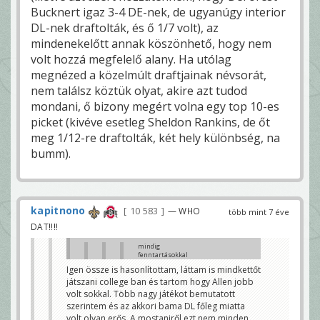
Bucknert igaz 3-4 DE-nek, de ugyanúgy interior
DL-nek draftolták, és ő 1/7 volt), az
mindenekelőtt annak köszönhető, hogy nem
volt hozzá megfelelő alany. Ha utólag
megnézed a közelmúlt draftjainak névsorát,
nem találsz köztük olyat, akire azt tudod
mondani, ő bizony megért volna egy top 10-es
picket (kivéve esetleg Sheldon Rankins, de őt
meg 1/12-re draftolták, két hely különbség, na
bumm).
kapitnono
10 583
— WHO
több mint 7 éve
DAT!!!!
mindig
fenntartásokkal
kezelem a 'bama
Igen össze is hasonlítottam, láttam is mindkettőt
játékosokat, de
játszani college ban és tartom hogy Allen jobb
benne én is látom a
"next big thing"-et
volt sokkal. Több nagy játékot bemutatott
szerintem és az akkori bama DL főleg miatta
www.youtube.com/w
volt olyan erős. A mostaniről ezt nem minden