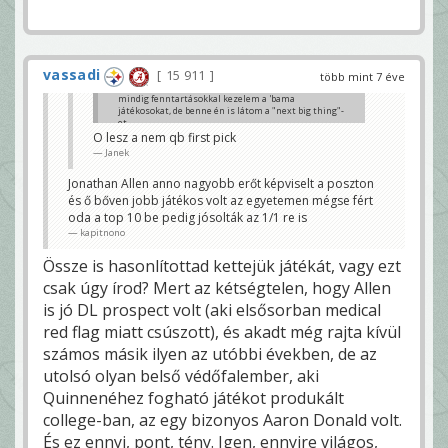
vassadi
15 911
több mint 7 éve
mindig fenntartásokkal kezelem a 'bama
játékosokat, de benne én is látom a "next big thing"-
et
O lesz a nem qb first pick
www.youtube.com/watch?v=vbT9zx72SVI
Janek
ZERO_L
Jonathan Allen anno nagyobb erőt képviselt a poszton
és ő bőven jobb játékos volt az egyetemen mégse fért
oda a top 10 be pedig jósolták az 1/1 re is
kapitnono
Össze is hasonlítottad kettejük játékát, vagy ezt
csak úgy írod? Mert az kétségtelen, hogy Allen
is jó DL prospect volt (aki elsősorban medical
red flag miatt csúszott), és akadt még rajta kívül
számos másik ilyen az utóbbi években, de az
utolsó olyan belső védőfalember, aki
Quinnenéhez fogható játékot produkált
college-ban, az egy bizonyos Aaron Donald volt.
És ez ennyi, pont, tény. Igen, ennyire világos,