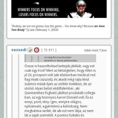
"Rodney, we are not gonna lose this game... You know why? Because
we have
Tom Brady
"
Ty Law /February 1, 2004/
vassadi
15 911
több mint 7 éve
mindig fenntartásokkal
kezelem a 'bama játékosokat,
de benne én is látom a "next
Össze is hasonlítottad kettejük játékát, vagy ezt
big thing"-et
csak úgy írod? Mert az kétségtelen, hogy Allen is
www.youtube.com/watch?
jó DL prospect volt (aki elsősorban medical red
v=vbT9zx72SVI
flag miatt csúszott), és akadt még rajta kívül
ZERO_L
számos másik ilyen az utóbbi években, de az
O lesz a nem qb first pick
utolsó olyan belső védőfalember, aki
Janek
Quinnenéhez fogható játékot produkált college-
Jonathan Allen anno nagyobb erőt képviselt a
ban, az egy bizonyos Aaron Donald volt. És ez
poszton és ő bőven jobb játékos volt az egyetemen
ennyi, pont, tény. Igen, ennyire világos,
mégse fért oda a top 10 be pedig jósolták az 1/1 re is
nyilvánvaló, egyértelmű a különbség. Nem
kapitnono
megbántva senkit, de aki ezt nem látja, az nem
lát a saját szemétől. A pontos fizikális és