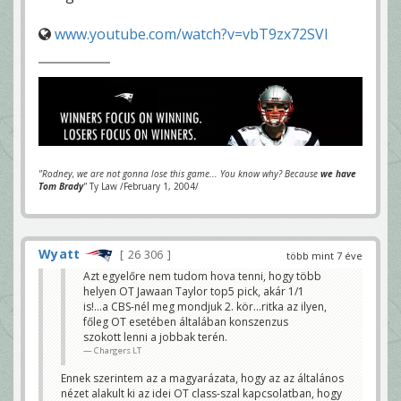
www.youtube.com/watch?v=vbT9zx72SVI
"Rodney, we are not gonna lose this game... You know why? Because
we have
Tom Brady
"
Ty Law /February 1, 2004/
Wyatt
26 306
több mint 7 éve
Azt egyelőre nem tudom hova tenni, hogy több
helyen OT Jawaan Taylor top5 pick, akár 1/1
is!...a CBS-nél meg mondjuk 2. kör...ritka az ilyen,
főleg OT esetében általában konszenzus
szokott lenni a jobbak terén.
Chargers LT
Ennek szerintem az a magyarázata, hogy az az általános
nézet alakult ki az idei OT class-szal kapcsolatban, hogy