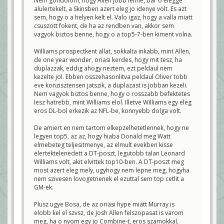
Nem gondolom, hogy Allen jobb lenne, bar o elegge
alulertekelt, a Skinsben azert eleg jo idenye volt. Es azt
sem, hogy o a helyen kelt el. Valo igaz, hogy a valla miatt
csuszott fokent, de ha az rendben van, akkor sem
vagyok biztos benne, hogy o a top5-7-ben kiment volna.
Williams prospectkent allat, sokkalta inkabb, mint Allen,
de one year wonder, oriasi kerdes, hogy mit tesz, ha
duplazzak, eddig ahogy neztem, ezt peldaul nem
kezelte jol. Ebben osszehasonlitva peldaul Oliver tobb
eve konzisztensen jatszik, a duplazast is jobban kezeli.
Nem vagyok biztos benne, hogy o rosszabb befektetes
lesz hatrebb, mint Williams elol. Illetve Williams egy eleg
eros DL-bol erkezik az NFL-be, konnyebb dolga volt.
De amiert en nem tartom elkepzelhetetlennek, hogy ne
legyen top5, az az, hogy hiaba Donald meg Watt
elmebeteg teljesitmenye, az elmult evekben kisse
elertektelenedett a DT-poszt, legutobb talan Leonard
Williams volt, akit elvittek top10-ben. A DT-poszt meg
most azert eleg mely, ugyhogy nem lepne meg, hogyha
nem szivesen lovogetnenek el ezuttal sem top cetlit a
GM-ek.
Plusz ugye Bosa, de az oriasi hype miatt Murray is
elobb kel el szvsz, de Josh Allen felszopasat is varom
meg, ha o nyom egy jo Combine-t, eros szamokkal,