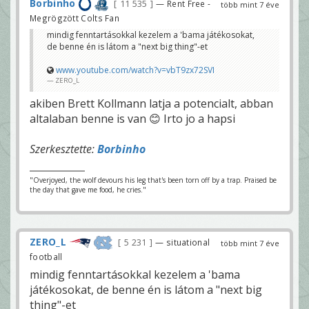
Borbinho
11 535
— Rent Free -
több mint 7 éve
Megrögzött Colts Fan
mindig fenntartásokkal kezelem a 'bama játékosokat,
de benne én is látom a "next big thing"-et
www.youtube.com/watch?v=vbT9zx72SVI
ZERO_L
akiben Brett Kollmann latja a potencialt, abban
altalaban benne is van 😊 Irto jo a hapsi
Szerkesztette:
Borbinho
"Overjoyed, the wolf devours his leg that's been torn off by a trap. Praised be
the day that gave me food, he cries."
ZERO_L
5 231
— situational
több mint 7 éve
football
mindig fenntartásokkal kezelem a 'bama
játékosokat, de benne én is látom a "next big
thing"-et