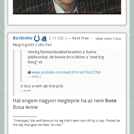
Borbinho
11 535
— Rent Free -
több mint 7 éve
Megrögzött Colts Fan
mindig fenntartásokkal kezelem a 'bama
játékosokat, de benne én is látom a "next big
thing"-et
www.youtube.com/watch?v=vbT9zx72SVI
ZERO_L
O lesz a nem qb first pick
Janek
Hat engem nagyon meglepne ha az nem
Buza
Bosa lenne
"Overjoyed, the wolf devours his leg that's been torn off by a trap. Praised be
the day that gave me food, he cries."