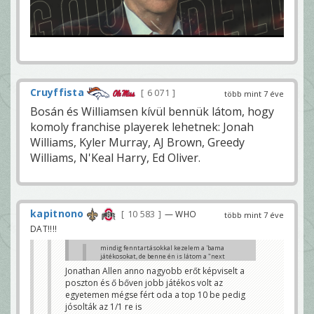
Cruyffista
6 071
több mint 7 éve
Bosán és Williamsen kívül bennük látom, hogy
komoly franchise playerek lehetnek: Jonah
Williams, Kyler Murray, AJ Brown, Greedy
Williams, N'Keal Harry, Ed Oliver.
kapitnono
10 583
— WHO
több mint 7 éve
DAT!!!!
mindig fenntartásokkal kezelem a 'bama
játékosokat, de benne én is látom a "next
big thing"-et
Jonathan Allen anno nagyobb erőt képviselt a
poszton és ő bőven jobb játékos volt az
www.youtube.com/watch?
v=vbT9zx72SVI
egyetemen mégse fért oda a top 10 be pedig
ZERO_L
jósolták az 1/1 re is