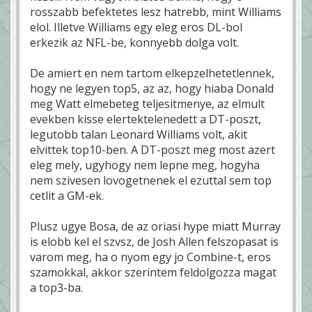
rosszabb befektetes lesz hatrebb, mint Williams
elol. Illetve Williams egy eleg eros DL-bol
erkezik az NFL-be, konnyebb dolga volt.
De amiert en nem tartom elkepzelhetetlennek,
hogy ne legyen top5, az az, hogy hiaba Donald
meg Watt elmebeteg teljesitmenye, az elmult
evekben kisse elertektelenedett a DT-poszt,
legutobb talan Leonard Williams volt, akit
elvittek top10-ben. A DT-poszt meg most azert
eleg mely, ugyhogy nem lepne meg, hogyha
nem szivesen lovogetnenek el ezuttal sem top
cetlit a GM-ek.
Plusz ugye Bosa, de az oriasi hype miatt Murray
is elobb kel el szvsz, de Josh Allen felszopasat is
varom meg, ha o nyom egy jo Combine-t, eros
szamokkal, akkor szerintem feldolgozza magat
a top3-ba.