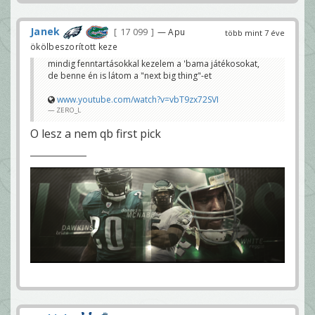
Janek
17 099
— Apu
több mint 7 éve
ökölbeszorított keze
mindig fenntartásokkal kezelem a 'bama játékosokat,
de benne én is látom a "next big thing"-et
www.youtube.com/watch?v=vbT9zx72SVI
ZERO_L
O lesz a nem qb first pick