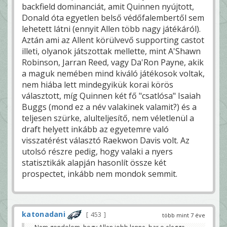
backfield dominanciát, amit Quinnen nyújtott,
Donald óta egyetlen belső védőfalembertől sem
lehetett látni (ennyit Allen több nagy játékáról).
Aztán ami az Allent körülvevő supporting castot
illeti, olyanok játszottak mellette, mint A'Shawn
Robinson, Jarran Reed, vagy Da'Ron Payne, akik
a maguk nemében mind kiváló játékosok voltak,
nem hiába lett mindegyikük korai körös
választott, míg Quinnen két fő "csatlósa" Isaiah
Buggs (mond ez a név valakinek valamit?) és a
teljesen szürke, alulteljesítő, nem véletlenül a
draft helyett inkább az egyetemre való
visszatérést választó Raekwon Davis volt. Az
utolsó részre pedig, hogy valaki a nyers
statisztikák alapján hasonlít össze két
prospectet, inkább nem mondok semmit.
katonadani
453
több mint 7 éve