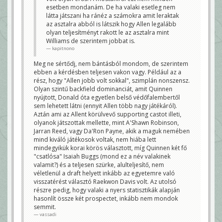
atch?v=vbT9zx72SVI
esetben mondanám. De ha valaki esetleg nem
ZERO_L
látta játszani ha ránéz a számokra amit leraktak
O lesz a nem qb first pick
az asztalra abból is látszik hogy Allen legalább
Janek
olyan teljesítményt rakott le az asztalra mint
Williams de szerintem jobbat is.
Jonathan Allen anno nagyobb erőt
képviselt a poszton és ő bőven jobb
kapitnono
játékos volt az egyetemen mégse fért oda
a top 10 be pedig jósolták az 1/1 re is
Meg ne sértődj, nem bántásból mondom, de szerintem
kapitnono
ebben a kérdésben teljesen vakon vagy. Például az a
Össze is hasonlítottad kettejük játékát, vagy ezt
rész, hogy "Allen jobb volt sokkal", szimplán nonszensz.
csak úgy írod? Mert az kétségtelen, hogy Allen is jó
Olyan szintű backfield dominanciát, amit Quinnen
DL prospect volt (aki elsősorban medical red flag
miatt csúszott), és akadt még rajta kívül számos
nyújtott, Donald óta egyetlen belső védőfalembertől
másik ilyen az utóbbi években, de az utolsó olyan
sem lehetett látni (ennyit Allen több nagy játékáról).
belső védőfalember, aki Quinnenéhez fogható
játékot produkált college-ban, az egy bizonyos Aaron
Aztán ami az Allent körülvevő supporting castot illeti,
Donald volt. És ez ennyi, pont, tény. Igen, ennyire
olyanok játszottak mellette, mint A'Shawn Robinson,
világos, nyilvánvaló, egyértelmű a különbség. Nem
Jarran Reed, vagy Da'Ron Payne, akik a maguk nemében
megbántva senkit, de aki ezt nem látja, az nem lát a
saját szemétől. A pontos fizikális és atlétikai
mind kiváló játékosok voltak, nem hiába lett
mutatói még kérdésesek, bár a látottak alapján nem
mindegyikük korai körös választott, míg Quinnen két fő
valószínű, hogy ezekkel bármi gond lenne, és ha
valóban rendben lesz nála minden ezen a téren is,
"csatlósa" Isaiah Buggs (mond ez a név valakinek
utána a károgóknak már tényleg csak az olyan
valamit?) és a teljesen szürke, alulteljesítő, nem
ostoba érvek maradnak, mint pl. tavaly Nelsonnál,
hogy azért nem érdemes korán behúzni, mert
véletlenül a draft helyett inkább az egyetemre való
"márpedig Zack Martin kaliberű OG prospect csak 15
visszatérést választó Raekwon Davis volt. Az utolsó
évente egyszer van".
részre pedig, hogy valaki a nyers statisztikák alapján
vassadi
hasonlít össze két prospectet, inkább nem mondok
semmit.
vassadi