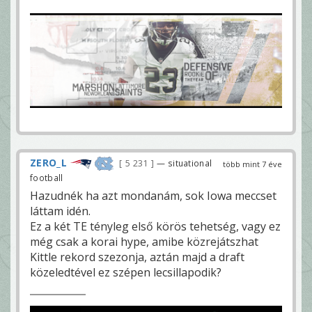
ZERO_L
5 231
— situational
több mint 7 éve
football
Hazudnék ha azt mondanám, sok Iowa meccset
láttam idén.
Ez a két TE tényleg első körös tehetség, vagy ez
még csak a korai hype, amibe közrejátszhat
Kittle rekord szezonja, aztán majd a draft
közeledtével ez szépen lecsillapodik?