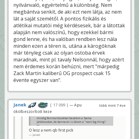
nyilvánvaló, egyértelmű a különbség. Nem
megbántva senkit, de aki ezt nem látja, az nem
lát a saját szemétől. A pontos fizikális és
atlétikai mutatói még kérdésesek, bár a látottak
alapján nem valószínű, hogy ezekkel bármi
gond lenne, és ha valóban rendben lesz nála
minden ezen a téren is, utána a károgóknak
már tényleg csak az olyan ostoba érvek
maradnak, mint pl. tavaly Nelsonnál, hogy azért
nem érdemes korán behúzni, mert "márpedig
Zack Martin kaliberű OG prospect csak 15
évente egyszer van".
Janek
17 099
— Apu
több mint 7 éve
ökölbeszorított keze
mindig fenntartásokkal kezelem a 'bama
játékosokat, de benne én is látom a "next big thing"-
et
O lesz a nem qb first pick
www.youtube.com/watch?v=vbT9zx72SVI
Janek
ZERO_L