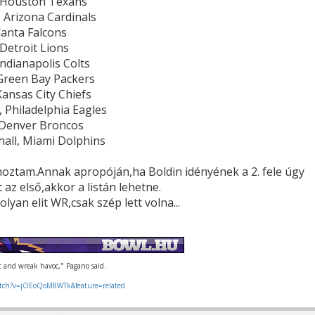
, Houston Texans
, Arizona Cardinals
lanta Falcons
 Detroit Lions
ndianapolis Colts
 Green Bay Packers
ansas City Chiefs
 Philadelphia Eagles
 Denver Broncos
all, Miami Dolphins
 hoztam.Annak apropóján,ha Boldin idényének a 2. fele úgy
 az első,akkor a listán lehetne.
lyan elit WR,csak szép lett volna...
ut and wreak havoc," Pagano said.
tch?v=jOEoQoM8WTk&feature=related