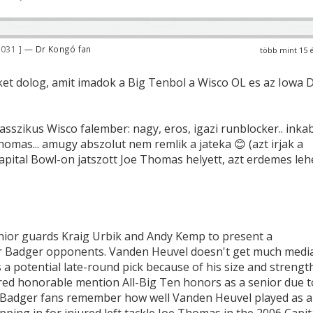
 031
— Dr Kongó fan
több mint 15 
 ket dolog, amit imadok a Big Tenbol a Wisco OL es az Iowa 
sszikus Wisco falember: nagy, eros, igazi runblocker.. inka
homas... amugy abszolut nem remlik a jateka 😊 (azt irjak a
pital Bowl-on jatszott Joe Thomas helyett, azt erdemes leh
ior guards Kraig Urbik and Andy Kemp to present a
or Badger opponents. Vanden Heuvel doesn't get much medi
s a potential late-round pick because of his size and strengt
red honorable mention All-Big Ten honors as a senior due t
nd Badger fans remember how well Vanden Heuvel played as a
ping in for injured left tackle Joe Thomas in the 2006 Capit