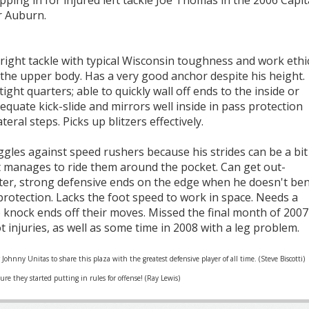
r Auburn.
 right tackle with typical Wisconsin toughness and work ethic
 the upper body. Has a very good anchor despite his height.
ight quarters; able to quickly wall off ends to the inside or
equate kick-slide and mirrors well inside in pass protection
ateral steps. Picks up blitzers effectively.
gles against speed rushers because his strides can be a bit
t manages to ride them around the pocket. Can get out-
ter, strong defensive ends on the edge when he doesn't be
protection. Lacks the foot speed to work in space. Needs a
 knock ends off their moves. Missed the final month of 2007
t injuries, as well as some time in 2008 with a leg problem.
r Johnny Unitas to share this plaza with the greatest defensive player of all time. (Steve Biscotti)
re they started putting in rules for offense! (Ray Lewis)