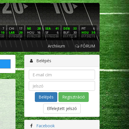
7
CHI
17
NE
28
SEA
41
DEN
33
PIT
6
NE
16
PHI
10
LAR
20
HOU
16
SF
6
BUF
30
HOU
30
LAC
3
SF
1:00
01/19 00:30
01/18 21:00
01/18 02:00
01/17 22:30
01/13 02:15
01/12 02:00
01/11 22:
Archívum
FÓRUM
Belépés
Regisztráció
Elfelejtett jelszó
Facebook