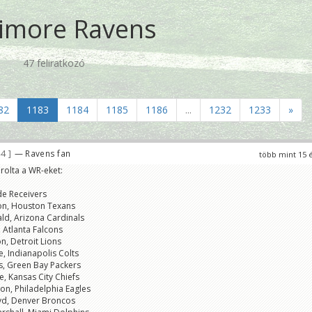
timore Ravens
47 feliratkozó
82
1183
1184
1185
1186
...
1232
1233
»
44
— Ravens fan
több mint 15 
rolta a WR-eket:
de Receivers
on, Houston Texans
rald, Arizona Cardinals
 Atlanta Falcons
on, Detroit Lions
, Indianapolis Colts
s, Green Bay Packers
, Kansas City Chiefs
on, Philadelphia Eagles
yd, Denver Broncos