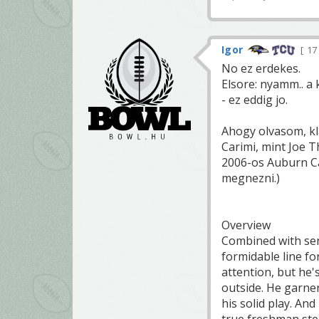
Igor
17
No ez erdekes.
Elsore: nyamm.. a
- ez eddig jo.
Ahogy olvasom, kla
Carimi, mint Joe T
2006-os Auburn Ca
megnezni.)
Overview
Combined with sen
formidable line f
attention, but he'
outside. He garne
his solid play. A
true freshman step