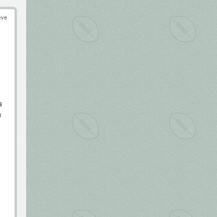
éve
a
a