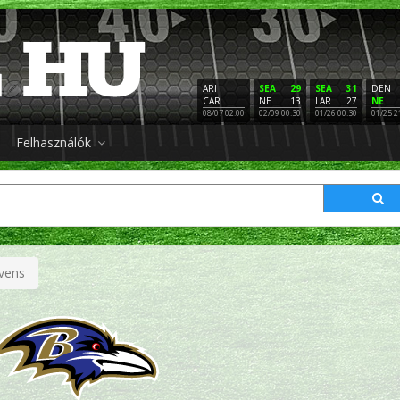
ARI
SEA
29
SEA
31
DEN
CAR
NE
13
LAR
27
NE
08/07 02:00
02/09 00:30
01/26 00:30
01/25 2
Felhasználók
vens