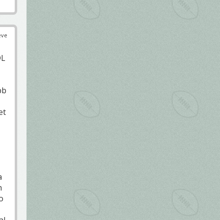
éve
DL
bb
et
a
h
o
al