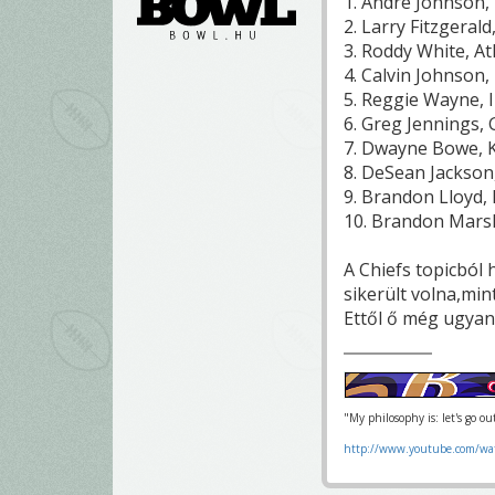
1. Andre Johnson
2. Larry Fitzgerald
3. Roddy White, At
4. Calvin Johnson,
5. Reggie Wayne, I
6. Greg Jennings,
7. Dwayne Bowe, K
8. DeSean Jackson,
9. Brandon Lloyd,
10. Brandon Marsh
A Chiefs topicból
sikerült volna,mint
Ettől ő még ugyano
"My philosophy is: let's go o
http://www.youtube.com/wa