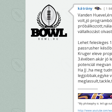
kátrány
1 8
Vanden Huevel,érd
volt,jó programból
próbálkozott,nálam
vállalkozást olvas
Lehet felesleges 1
passrusher később
Kruger eleve proj
3.évében akár jó l
potenciál megvan 
Ha JJ ,ha meg tud
legjobbak,egyke v
meglassult,tackle,
"My philosophy is: let's go o
http://www.youtube.com/wa