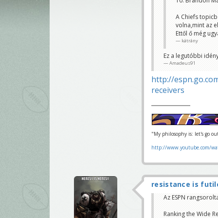
10. Brandon Ma
A Chiefs topicb
volna,mint az el
Ettől ő még ugya
kátrány
Ez a legutóbbi idény
Amadeus91
http://espn.go.co
receivers
"My philosophy is: let's go o
http://www.youtube.com/wa
resistance is futil
Az ESPN rangsorolt
Ranking the Wide R