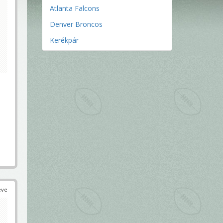
Atlanta Falcons
Denver Broncos
Kerékpár
éve