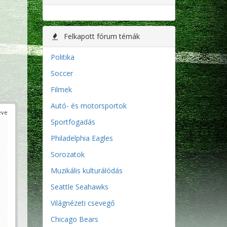
Felkapott fórum témák
Politika
Soccer
Filmek
Autó- és motorsportok
éve
Sportfogadás
Philadelphia Eagles
Sorozatok
Muzikális kulturálódás
Seattle Seahawks
Világnézeti csevegő
Chicago Bears