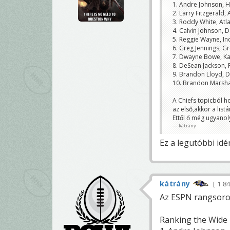
1. Andre Johnson, 
2. Larry Fitzgerald,
3. Roddy White, Atl
4. Calvin Johnson, D
5. Reggie Wayne, In
6. Greg Jennings, G
7. Dwayne Bowe, Ka
8. DeSean Jackson, 
9. Brandon Lloyd, 
10. Brandon Marsha
A Chiefs topicból h
az első,akkor a listá
Ettől ő még ugyanoly
kátrány
Ez a legutóbbi idé
kátrány
1 8
Az ESPN rangsorol
Ranking the Wide 