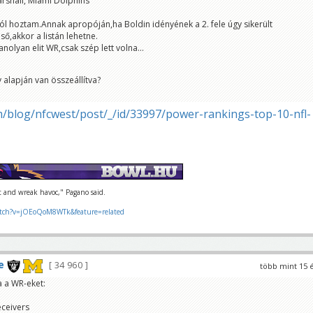
rshall, Miami Dolphins
ól hoztam.Annak apropóján,ha Boldin idényének a 2. fele úgy sikerült
ső,akkor a listán lehetne.
nolyan elit WR,csak szép lett volna...
 alapján van összeállítva?
m/blog/nfcwest/post/_/id/33997/power-rankings-top-10-nfl-
ut and wreak havoc," Pagano said.
tch?v=jOEoQoM8WTk&feature=related
e
34 960
több mint 15 
a a WR-eket:
eceivers