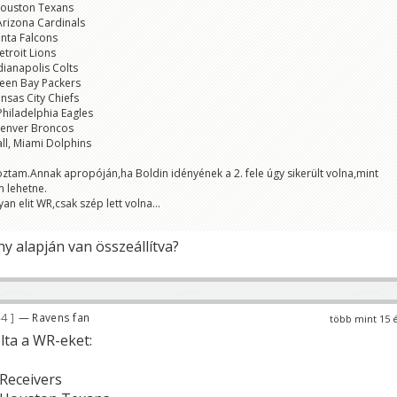
Houston Texans
 Arizona Cardinals
anta Falcons
etroit Lions
dianapolis Colts
reen Bay Packers
nsas City Chiefs
Philadelphia Eagles
Denver Broncos
ll, Miami Dolphins
oztam.Annak apropóján,ha Boldin idényének a 2. fele úgy sikerült volna,mint
n lehetne.
an elit WR,csak szép lett volna...
ny alapján van összeállítva?
44
— Ravens fan
több mint 15 
ta a WR-eket:
Receivers