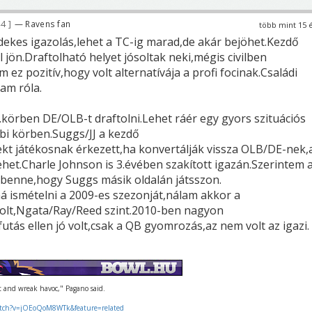
44
— Ravens fan
több mint 15 
ekes igazolás,lehet a TC-ig marad,de akár bejöhet.Kezdő
 jön.Draftolható helyet jósoltak neki,mégis civilben
 ez pozitív,hogy volt alternatívája a profi focinak.Családi
tam róla.
.körben DE/OLB-t draftolni.Lehet ráér egy gyors szituációs
i körben.Suggs/JJ a kezdő
ekt játékosnak érkezett,ha konvertálják vissza OLB/DE-nek,
ehet.Charle Johnson is 3.évében szakított igazán.Szerintem 
benne,hogy Suggs másik oldalán játsszon.
ná ismételni a 2009-es szezonját,nálam akkor a
olt,Ngata/Ray/Reed szint.2010-ben nagyon
futás ellen jó volt,csak a QB gyomrozás,az nem volt az igazi.
ut and wreak havoc," Pagano said.
tch?v=jOEoQoM8WTk&feature=related