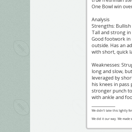
One Bowl win ove
Analysis
Strengths: Bullish
Tall and strong in
Good footwork in t
outside. Has an ad
with short, quick l
Weaknesses: Strug
long and slow, bu
leveraged by shor
his knees in pass 
stronger punch to
with ankle and foo
We didn't take this lightly fo
We did it our way. We made su