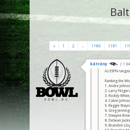
Bal
«
1
2
...
1180
1181
11
kátrány
1 8
Az ESPN rangso
Ranking the Wi
1. Andre Johns
2. Larry Fitzge
3. Roddy White,
4. Calvin Johns
5. Reggie Wayne
6. Greg Jenning
7. Dwayne Bowe
8. DeSean Jacks
9. Brandon Llo