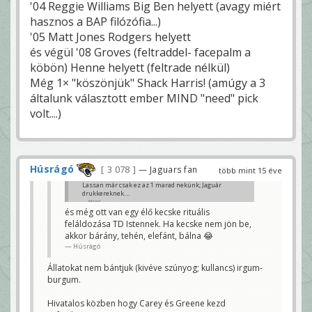
'04 Reggie Williams Big Ben helyett (avagy miért
hasznos a BAP filózófia...)
'05 Matt Jones Rodgers helyett
és végül '08 Groves (feltraddel- facepalm a
köbön) Henne helyett (feltrade nélkül)
Még 1× "köszönjük" Shack Harris! (amúgy a 3
általunk választott ember MIND "need" pick
volt....)
Húsrágó
3 078
— Jaguars fan
több mint 15 éve
Lassan már csak ez az 1 marad nekünk; Jaguár
drukkereknek....
iktriad
és még ott van egy élő kecske rituális
feláldozása TD Istennek. Ha kecske nem jön be,
akkor bárány, tehén, elefánt, bálna 😂
Húsrágó
Állatokat nem bántjuk (kivéve szúnyog; kullancs) irgum-
burgum.
Hivatalos közben hogy Carey és Greene kezd