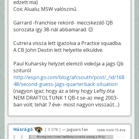
edzett ma)
Cox; Alualu; MSW valószinű.
Garrard -franchise rekord- meccskezdő QB
sorozata igy 38-nál abbamarad. 😕
Cutrera vissza lett igazolva a Practice squadba.
A CB John Destin lett helyette elküldve.
Paul Kuharsky helyzet elemző videója a jags Qb
szituról
http://espn.go.com/blog/afcsouth/post/_/id/168
48/second-guess-jags-quarterback-situation
(nagyon igaz; hogy az a tény hogy Lefty óta
NEM DRAFTOLTUNK 1 QB-t se-az meg 2003-
ban volt; tehát 7 éve- most nagyon visszaűt....)
Húsrágó
3 078
— Jaguars fan
több mint 15 éve
Mindig más linkeli be(Maka csinálta sokáig; a Phily