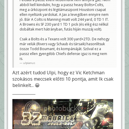
abból kell kiindulni, hogy a passz heavy Bolts+Colts,
meg a űrközpont és légitámaszpont Houstoni csapat
ellen nyeltünk yardokat. A Jax a levegőben ennyire nem
jó. Bár A Colts is Manning miatt volt 244 yard, 0 TD 1 IT.
A Browns és SF 230 yard 1 TD 1 pick (és elég ész nélkül
dobáltak mert hátrányban, futás híján muszáj volt).
Csak a Bolts és a Texans volt 300 yard+2TD. De nehogy
már velük (Rivers vagy Schaub és társaik) hasonlítsuk
össze Todd Boumant, és kompániáját. Szóval ez a
passz ellen gyengébb Chiefs defense igaz is meg nem
is.
ulpianus
Azt azért tudod Ulpi, hogy ez Vic Ketchman
szokásos meccsek előtti 10 pontja, amit Ik csak
belinkelt... 😀