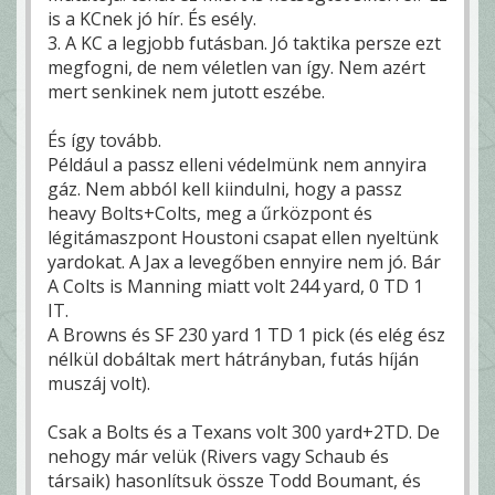
is a KCnek jó hír. És esély.
3. A KC a legjobb futásban. Jó taktika persze ezt
megfogni, de nem véletlen van így. Nem azért
mert senkinek nem jutott eszébe.
És így tovább.
Például a passz elleni védelmünk nem annyira
gáz. Nem abból kell kiindulni, hogy a passz
heavy Bolts+Colts, meg a űrközpont és
légitámaszpont Houstoni csapat ellen nyeltünk
yardokat. A Jax a levegőben ennyire nem jó. Bár
A Colts is Manning miatt volt 244 yard, 0 TD 1
IT.
A Browns és SF 230 yard 1 TD 1 pick (és elég ész
nélkül dobáltak mert hátrányban, futás híján
muszáj volt).
Csak a Bolts és a Texans volt 300 yard+2TD. De
nehogy már velük (Rivers vagy Schaub és
társaik) hasonlítsuk össze Todd Boumant, és