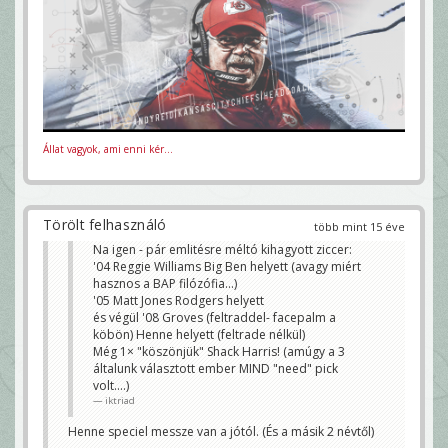
Állat vagyok, ami enni kér...
Törölt felhasználó
több mint 15 éve
Na igen - pár emlitésre méltó kihagyott ziccer:
'04 Reggie Williams Big Ben helyett (avagy miért
hasznos a BAP filózófia...)
'05 Matt Jones Rodgers helyett
és végül '08 Groves (feltraddel- facepalm a
köbön) Henne helyett (feltrade nélkül)
Még 1× "köszönjük" Shack Harris! (amúgy a 3
általunk választott ember MIND "need" pick
volt....)
iktriad
Henne speciel messze van a jótól. (És a másik 2 névtől)