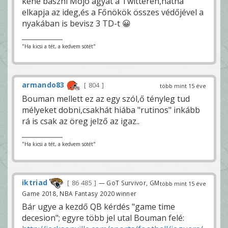
kéne baszni Mojo agyát a Twitteren,hátha
elkapja az ideg,és a Főnökök összes védőjével a
nyakában is bevisz 3 TD-t 😀
"Ha kicsi a tét, a kedvem sötét"
armando83
804
több mint 15 éve
Bouman mellett ez az egy szól,ő tényleg tud
mélyeket dobni,csakhát hiába "rutinos" inkább
rá is csak az öreg jelző az igaz..
"Ha kicsi a tét, a kedvem sötét"
iktriad
86 485
— GoT Survivor, GM
több mint 15 éve
Game 2018, NBA Fantasy 2020 winner
Bár ugye a kezdő QB kérdés "game time
decesion"; egyre több jel utal Bouman felé: