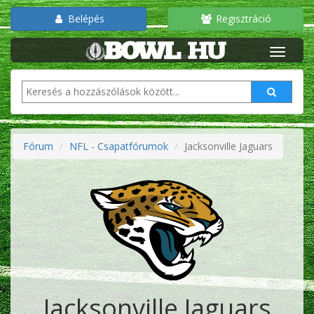
Belépés
Regisztráció
Fórum
NFL - Csapatfórumok
Jacksonville Jaguars
Jacksonville Jaguars