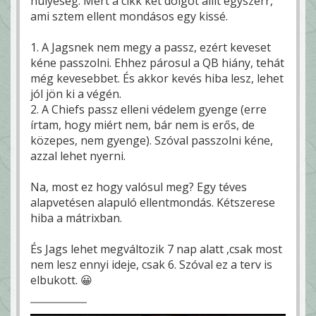
hülyeség. Mert a cikk két dolgot állít egyszerr,
ami sztem ellent mondásos egy kissé.
1. A Jagsnek nem megy a passz, ezért keveset
kéne passzolni. Ehhez párosul a QB hiány, tehát
még kevesebbet. És akkor kevés hiba lesz, lehet
jól jön ki a végén.
2. A Chiefs passz elleni védelem gyenge (erre
írtam, hogy miért nem, bár nem is erős, de
közepes, nem gyenge). Szóval passzolni kéne,
azzal lehet nyerni.
Na, most ez hogy valósul meg? Egy téves
alapvetésen alapuló ellentmondás. Kétszerese
hiba a mátrixban.
És Jags lehet megváltozik 7 nap alatt ,csak most
nem lesz ennyi ideje, csak 6. Szóval ez a terv is
elbukott. 😀