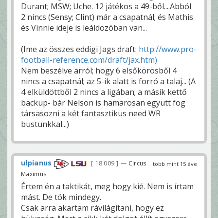
Durant; MSW; Uche. 12 játékos a 49-ből....Abból
2 nincs (Sensy; Clint) már a csapatnál; és Mathis
és Vinnie ideje is leáldozóban van...
(Ime az összes eddigi Jags draft:
http://www.pro-
football-reference.com/draft/jax.htm)
Nem beszélve arról; hogy 6 elsőkörösből 4
nincs a csapatnál; az 5-ik alatt is forró a talaj... (A
4 elküldöttből 2 nincs a ligában; a másik kettő
backup- bár Nelson is hamarosan együtt fog
társasozni a két fantasztikus need WR
bustunkkal...)
ulpianus
18 009
— Circus
több mint 15 éve
Maximus
Értem én a taktikát, meg hogy kié. Nem is írtam
mást. De tök mindegy.
Csak arra akartam rávilágítani, hogy ez