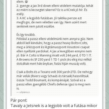
elem. 😀
2. gyenge a Jax 3rd down elleni védelem mutatója. tehát
ez miért is kecsegtet sikerrel? Ez is a KCnek jó hír. És
esély.
3. A KC a legjobb futásban. Jó taktika persze ezt
megfogni, de nem véletlen van így. Nem azért mert
senkinek nem jutott eszébe.
És így tovább.
Például a passz elleni védelmünk nem annyira gáz. Nem
abból kell kiindulni, hogy a passz heavy Bolts+Colts,
meg a űrközpont és légitámaszpont Houstoni csapat
ellen nyeltünk yardokat. A Jax a levegőben ennyire nem
jó. Bár A Colts is Manning miatt volt 244 yard, 0 TD 1 IT.
A Browns és SF 230 yard 1 TD 1 pick (és elég ész nélkül
dobáltak mert hátrányban, futás híján muszáj volt).
Csak a Bolts és a Texans volt 300 yard+2TD. De nehogy
már velük (Rivers vagy Schaub és társaik) hasonlítsuk
össze Todd Boumant, és kompániáját. Szóval ez a
passz ellen gyengébb Chiefs defense igaz is meg nem
is.
ulpianus
Pár pont:
Tavaly a Jetsnek is a legjobb volt a futása mikor