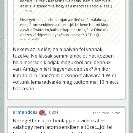
kocsival leutazik Kansasbe (valószinű nem a semmiért -
ez is jel a számomra; hogy ez a meccs az Todd-é lesz. )
iktriad
Nézegettem a jax honlapján a videókat,és valahogy
nem látom senkiben a tüzet....Jól fel kéne baszni Mojo
agyát a Twitteren,hátha elkapja az ideg,és a Főnökök
összes védőjével a nyakában is bevisz 3 TD-t 😀
armando83
Nekem az is elég; ha a pályán fel vannak
tüzelve. Ne lássak semmi emóciót hét közben;
ha a meccsen kiadják magukból ami bennük
van. Amúgy miért legyenek depisek? Amikor
legutoljára ránéztem a csoport állására 1 W-el
voltunk lemaradva; és még tudtommal 10 meccs
hátra van....
armando83
804
több mint 15 éve
Nézegettem a jax honlapján a videókat,és
valahogy nem látom senkiben a tüzet....Jól fel