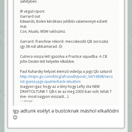
safetyben.
IR végső riport:
Garrard out
Edwards; Bolen kérdéses (előbbi valamennyit edzett
ma)
Cox; Alualu; MSW valószinű.
Garrard -franchise rekord- meccskezdő QB sorozata
igy 38-nál abbamarad. 😕
Cutrera vissza lett igazolva a Practice squadba. A CB
John Destin lett helyette elküldve.
Paul Kuharsky helyzet elemző videója a jags Qb szituról
http://espn.go.com/blog/afcsouth/post/_/id/16848/seco
nd-guess-jags-quarterback-situation
(nagyon igaz; hogy az a tény hogy Lefty óta NEM
DRAFTOLTUNK 1 QB-t se-az meg 2003-ban volt; tehát 7
éve- most nagyon visszaűt....)
iktriad
így adtunk esélyt a bustoknak máshol elkallódni
😉