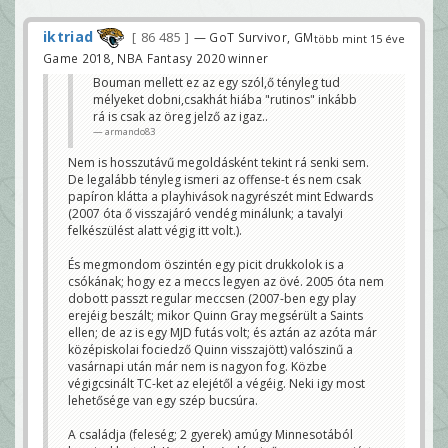
iktriad
86 485
— GoT Survivor, GM
több mint 15 éve
Game 2018, NBA Fantasy 2020 winner
Bouman mellett ez az egy szól,ő tényleg tud
mélyeket dobni,csakhát hiába "rutinos" inkább
rá is csak az öreg jelző az igaz..
armando83
Nem is hosszutávű megoldásként tekint rá senki sem.
De legalább tényleg ismeri az offense-t és nem csak
papíron klátta a playhivások nagyrészét mint Edwards
(2007 óta ő visszajáró vendég minálunk; a tavalyi
felkészülést alatt végig itt volt.).
És megmondom öszintén egy picit drukkolok is a
csókának; hogy ez a meccs legyen az övé. 2005 óta nem
dobott passzt regular meccsen (2007-ben egy play
erejéig beszált; mikor Quinn Gray megsérült a Saints
ellen; de az is egy MJD futás volt; és aztán az azóta már
középiskolai fociedző Quinn visszajött) valószinű a
vasárnapi után már nem is nagyon fog. Közbe
végigcsinált TC-ket az elejétől a végéig. Neki igy most
lehetősége van egy szép bucsúra.
A családja (feleség; 2 gyerek) amúgy Minnesotából