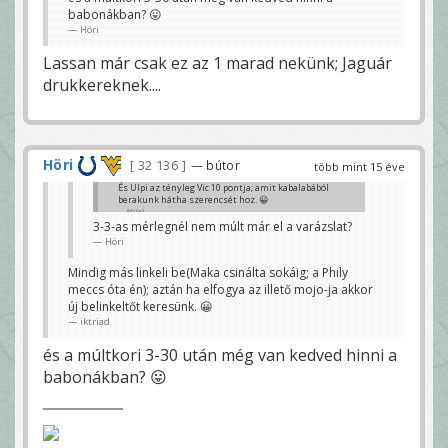
babonákban? 😛
Höri
Lassan már csak ez az 1 marad nekünk; Jaguár
drukkereknek....
Höri
32 136
— bútor
több mint 15 éve
És Ulpi az tényleg Vic 10 pontja; amit kabalabából
berakunk hátha szerencsét hoz. 😀
iktriad
3-3-as mérlegnél nem múlt már el a varázslat?
Höri
Mindig más linkeli be(Maka csinálta sokáig; a Phily
meccs óta én); aztán ha elfogya az illető mojo-ja akkor
új belinkeltőt keresünk. 😀
iktriad
és a múltkori 3-30 után még van kedved hinni a
babonákban? 😛