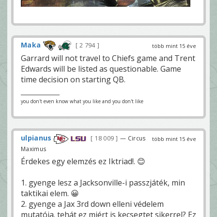
Maka
2 794
több mint 15 éve
Garrard will not travel to Chiefs game and Trent
Edwards will be listed as questionable. Game
time decision on starting QB.
you don't even know what you like and you don't like
ulpianus
18 009
— Circus
több mint 15 éve
Maximus
Érdekes egy elemzés ez Iktriad!. 😊
1. gyenge lesz a Jacksonville-i passzjáték, min
taktikai elem. 😀
2. gyenge a Jax 3rd down elleni védelem
mutatója. tehát ez miért is kecsegtet sikerrel? Ez