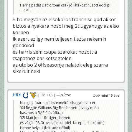
Harris pedig Detroitban csak jó játékost húzott eddig.
Höri
+ ha megvan az elsokoros franchise qbd akkor
biztos a nyakara hozol meg 2t ugyanugy az elso
korben
ik azert ez igy nem teljesen tiszta nekem h
gondolod
es harris sem csupa szarokat hozott a
csapathoz bar ketsegtelen
az utolso 2 offseasonje nalatok eleg szarra
sikerult neki
Höri
32 136
— bútor
több mint 15 éve
Na igen - pár emlitésre méltó kihagyott ziccer:
'04 Reggie Williams Big Ben helyett (avagy miért
hasznos a BAP filózófia...)
'05 Matt Jones Rodgers helyett
és végül '08 Groves (feltraddel- facepalm a köbön)
Henne helyett (feltrade nélkül)