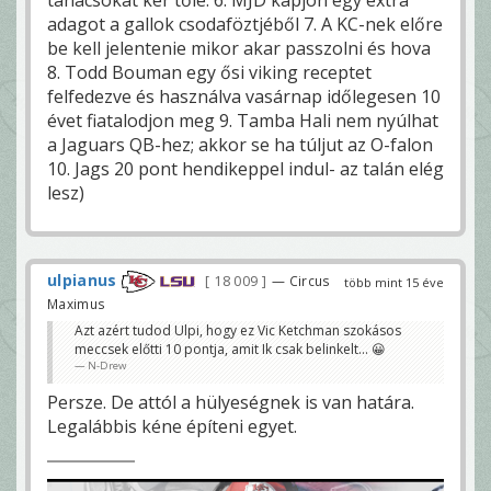
adagot a gallok csodaföztjéből 7. A KC-nek előre
be kell jelentenie mikor akar passzolni és hova
8. Todd Bouman egy ősi viking receptet
felfedezve és használva vasárnap időlegesen 10
évet fiatalodjon meg 9. Tamba Hali nem nyúlhat
a Jaguars QB-hez; akkor se ha túljut az O-falon
10. Jags 20 pont hendikeppel indul- az talán elég
lesz)
ulpianus
18 009
— Circus
több mint 15 éve
Maximus
Azt azért tudod Ulpi, hogy ez Vic Ketchman szokásos
meccsek előtti 10 pontja, amit Ik csak belinkelt... 😀
N-Drew
Persze. De attól a hülyeségnek is van határa.
Legalábbis kéne építeni egyet.