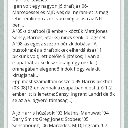
Igen volt egy nagyon jó draftja ('06-
Marcedessel és MJD-vel; de Ingram-et is meg
lehet említeni) azért van még állása az NFL-
ben....
A '05-s draftból (8 ember- köztük Matt Jones;
Sensy, Barnes; Starks) nincs senki a Jagsnél
A '08-as egész szezon pénzkidobása FA
bustokra; és a draftpickek elherdálása (11
pickünk volt; lett belőle 5 játékos; 1 van a
csapatnál; az se lesz sokáig úgy néz ki...)
önmagában elegendő indok hogy valakit
kirúgjanak...
Épp most számoltam össze a 49 Harris pickből
(03-08)12-en vannak a csapatban most...(Jó 1-2
ember itt is lehetne: Sensy; Ingram; Landri de ők
se az a világverő társaság....)
A jó Harris húzások: '03 Mathis; Manuwai; '04
Darly Smith; Greg Jones; Scobee; '05
Sensabough; '06 Marcedes, MJD; Ingram; '07