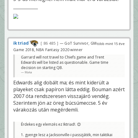
iktriad
86 485
— GoT Survivor, GM
több mint 15 éve
Game 2018, NBA Fantasy 2020 winner
Garrard will not travel to Chiefs game and Trent
Edwards will be listed as questionable. Game time
decision on starting QB.
Maka
Edwards alig dobált ma; és mint kiderült a
playeket csak papíron látta eddig. Bouman azért
2007 óta rendszeresen visszajáró vendég.
Szerintem jön az öreg búcsúmeccse. 5 év
várakozás után megérdemli.
Érdekes egy elemzés ez Iktriad!. 😊
1. gyenge lesz a Jacksonville-i passzjáték, min taktikai