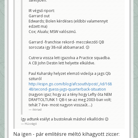
safetyben.
IR végső riport:
Garrard out
Edwards; Bolen kérdéses (előbbi valamennyit
edzett ma)
Cox; Alualu; MSW valószinű.
Garrard -franchise rekord- meccskezdő QB
sorozata igy 38-nál abbamarad. 😕
Cutrera vissza lett igazolva a Practice squadba.
A CB John Destin lett helyette elküldve.
Paul Kuharsky helyzet elemző videója a jags Qb
szituról
http://espn.go.com/blog/afcsouth/post/_/id/168
48/second-guess-jags-quarterback-situation
(nagyon igaz; hogy az a tény hogy Lefty óta NEM
DRAFTOLTUNK 1 QB-t se-az meg 2003-ban volt;
tehát 7 éve- most nagyon visszaűt....)
iktriad
így adtunk esélyt a bustoknak máshol elkallódni 😉
Húsrágó
Na igen - pár emlitésre méltó kihagyott ziccer: