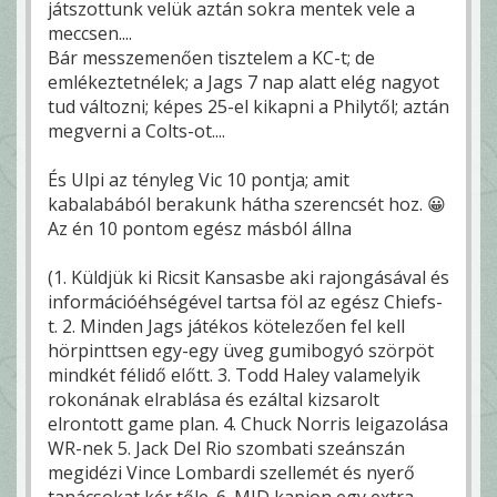
játszottunk velük aztán sokra mentek vele a
meccsen....
Bár messzemenően tisztelem a KC-t; de
emlékeztetnélek; a Jags 7 nap alatt elég nagyot
tud változni; képes 25-el kikapni a Philytől; aztán
megverni a Colts-ot....
És Ulpi az tényleg Vic 10 pontja; amit
kabalabából berakunk hátha szerencsét hoz. 😀
Az én 10 pontom egész másból állna
(1. Küldjük ki Ricsit Kansasbe aki rajongásával és
információéhségével tartsa föl az egész Chiefs-
t. 2. Minden Jags játékos kötelezően fel kell
hörpinttsen egy-egy üveg gumibogyó szörpöt
mindkét félidő előtt. 3. Todd Haley valamelyik
rokonának elrablása és ezáltal kizsarolt
elrontott game plan. 4. Chuck Norris leigazolása
WR-nek 5. Jack Del Rio szombati szeánszán
megidézi Vince Lombardi szellemét és nyerő
tanácsokat kér tőle. 6. MJD kapjon egy extra