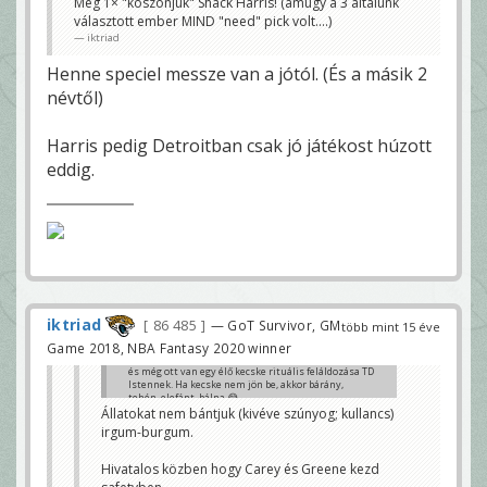
Még 1× "köszönjük" Shack Harris! (amúgy a 3 általunk
választott ember MIND "need" pick volt....)
iktriad
Henne speciel messze van a jótól. (És a másik 2
névtől)
Harris pedig Detroitban csak jó játékost húzott
eddig.
iktriad
86 485
— GoT Survivor, GM
több mint 15 éve
Game 2018, NBA Fantasy 2020 winner
és még ott van egy élő kecske rituális feláldozása TD
Istennek. Ha kecske nem jön be, akkor bárány,
tehén, elefánt, bálna 😂
Állatokat nem bántjuk (kivéve szúnyog; kullancs)
Húsrágó
irgum-burgum.
Hivatalos közben hogy Carey és Greene kezd