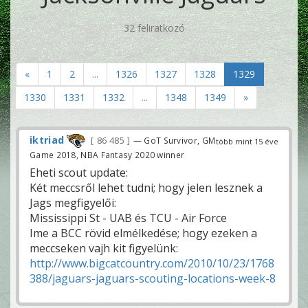
32 feliratkozó
«
1
2
...
1326
1327
1328
1329
1330
1331
1332
...
1348
1349
»
iktriad
86 485
— GoT Survivor, GM
több mint 15 éve
Game 2018, NBA Fantasy 2020 winner
Eheti scout update:
Két meccsről lehet tudni; hogy jelen lesznek a
Jags megfigyelői:
Mississippi St - UAB és TCU - Air Force
Ime a BCC rövid elmélkedése; hogy ezeken a
meccseken vajh kit figyelünk:
http://www.bigcatcountry.com/2010/10/23/1768
388/jaguars-jaguars-scouting-locations-week-8