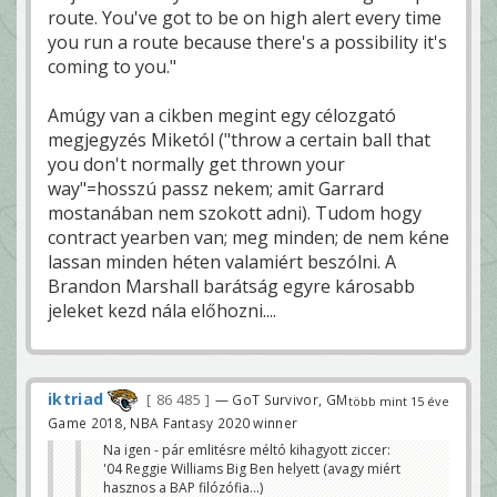
route. You've got to be on high alert every time
you run a route because there's a possibility it's
coming to you."
Amúgy van a cikben megint egy célozgató
megjegyzés Miketól ("throw a certain ball that
you don't normally get thrown your
way"=hosszú passz nekem; amit Garrard
mostanában nem szokott adni). Tudom hogy
contract yearben van; meg minden; de nem kéne
lassan minden héten valamiért beszólni. A
Brandon Marshall barátság egyre károsabb
jeleket kezd nála előhozni....
iktriad
86 485
— GoT Survivor, GM
több mint 15 éve
Game 2018, NBA Fantasy 2020 winner
Na igen - pár emlitésre méltó kihagyott ziccer:
'04 Reggie Williams Big Ben helyett (avagy miért
hasznos a BAP filózófia...)