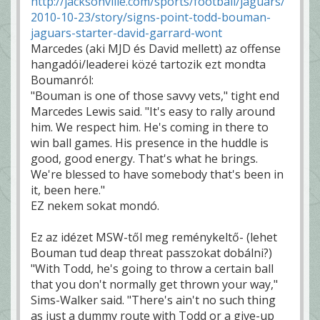
http://jacksonville.com/sports/football/jaguars/
2010-10-23/story/signs-point-todd-bouman-
jaguars-starter-david-garrard-wont
Marcedes (aki MJD és David mellett) az offense
hangadói/leaderei közé tartozik ezt mondta
Boumanról:
"Bouman is one of those savvy vets," tight end
Marcedes Lewis said. "It's easy to rally around
him. We respect him. He's coming in there to
win ball games. His presence in the huddle is
good, good energy. That's what he brings.
We're blessed to have somebody that's been in
it, been here."
EZ nekem sokat mondó.
Ez az idézet MSW-től meg reménykeltő- (lehet
Bouman tud deap threat passzokat dobálni?)
"With Todd, he's going to throw a certain ball
that you don't normally get thrown your way,"
Sims-Walker said. "There's ain't no such thing
as just a dummy route with Todd or a give-up