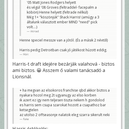
'05 Matt Jones Rodgers helyett
és végül '08 Groves (feltraddel- facepalm a
köbön) Henne helyett (feltrade nélkül)
Még 1× "köszönjük" Shack Harris! (amúgy a 3
általunk választott ember MIND "need" pick
volt....)
iktriad
Henne speciel messze van a jótól. (És a másik 2 névtől)
Harris pedig Detroitban csak jó játékost húzott eddig.
Höri
Harris-t draft idejére bezárják valahová - biztos
ami biztos. 😀 Asszem ő valami tanácsadó a
Lionsnál.
+ ha megvan az elsokoros franchise qbd akkor biztos a
nyakara hozol meg 2t ugyanugy az elso korben
ik azert ez igy nem teljesen tiszta nekem h gondolod
es harris sem csupa szarokat hozott a csapathoz bar
ketsegtelen
az utolso 2 offseasonje nalatok eleg szarra sikerult neki
Fake
Harris értékelés: