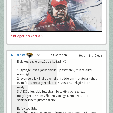
Állat vagyok, ami enni kér...
N-Drew
516
— Jaguars fan
több mint 15 éve
Érdekes egy elemzés ez Iktriad!. 😊
1. gyenge lesz a Jacksonville-i passzjáték, min taktikai
elem. 😀
2. gyenge a Jax 3rd down elleni védelem mutatója. tehát
ez miért is kecsegtet sikerrel? Ez is a KCnek jó hír. És
esély.
3. A KC a legjobb futásban. Jó taktika persze ezt
megfogni, de nem véletlen van így. Nem azért mert
senkinek nem jutott eszébe.
És így tovább.
Például a passz elleni védelmünk nem annyira gáz. Nem