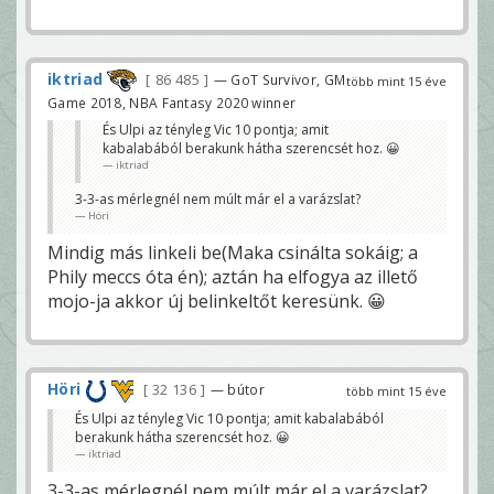
iktriad
86 485
— GoT Survivor, GM
több mint 15 éve
Game 2018, NBA Fantasy 2020 winner
És Ulpi az tényleg Vic 10 pontja; amit
kabalabából berakunk hátha szerencsét hoz. 😀
iktriad
3-3-as mérlegnél nem múlt már el a varázslat?
Höri
Mindig más linkeli be(Maka csinálta sokáig; a
Phily meccs óta én); aztán ha elfogya az illető
mojo-ja akkor új belinkeltőt keresünk. 😀
Höri
32 136
— bútor
több mint 15 éve
És Ulpi az tényleg Vic 10 pontja; amit kabalabából
berakunk hátha szerencsét hoz. 😀
iktriad
3-3-as mérlegnél nem múlt már el a varázslat?