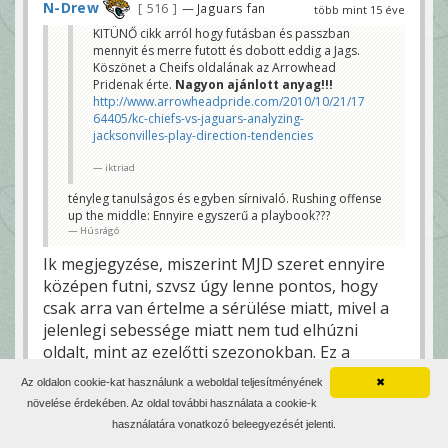
N-Drew
516
— Jaguars fan
több mint 15 éve
KITÜNŐ cikk arról hogy futásban és passzban
mennyit és merre futott és dobott eddig a Jags.
Köszönet a Cheifs oldalának az Arrowhead
Pridenak érte.
Nagyon ajánlott anyag!!!
http://www.arrowheadpride.com/2010/10/21/17
64405/kc-chiefs-vs-jaguars-analyzing-
jacksonvilles-play-direction-tendencies
iktriad
tényleg tanulságos és egyben sírnivaló. Rushing offense
up the middle: Ennyire egyszerű a playbook???
Húsrágó
Ik megjegyzése, miszerint MJD szeret ennyire
középen futni, szvsz úgy lenne pontos, hogy
csak arra van értelme a sérülése miatt, mivel a
jelenlegi sebessége miatt nem tud elhúzni
oldalt, mint az ezelőtti szezonokban. Ez a
legjobb bizonyítéka annak, hogy sérült, egy év
Az oldalon cookie-kat használunk a weboldal teljesítményének
✖
alatt senki sem lassul ennyit, ha egészséges.
növelése érdekében. Az oldal további használata a cookie-k
használatára vonatkozó beleegyezését jelenti.
Megnéztem Maka "levelezését" Alexander-rel