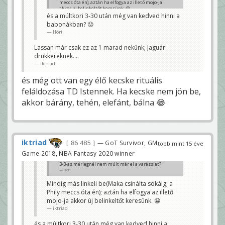
meccs óta én); aztán ha elfogya az illető mojo-ja
akkor új belinkeltőt keresünk. 😀
és a múltkori 3-30 után még van kedved hinni a
iktriad
babonákban? 😛
Höri
Lassan már csak ez az 1 marad nekünk; Jaguár
drukkereknek....
iktriad
és még ott van egy élő kecske rituális
feláldozása TD Istennek. Ha kecske nem jön be,
akkor bárány, tehén, elefánt, bálna 😂
iktriad
86 485
— GoT Survivor, GM
több mint 15 éve
Game 2018, NBA Fantasy 2020 winner
3-3-as mérlegnél nem múlt már el a varázslat?
Höri
Mindig más linkeli be(Maka csinálta sokáig; a
Phily meccs óta én); aztán ha elfogya az illető
mojo-ja akkor új belinkeltőt keresünk. 😀
iktriad
és a múltkori 3-30 után még van kedved hinni a