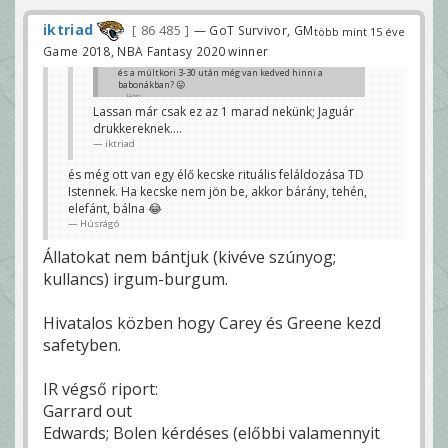
iktriad
86 485
— GoT Survivor, GM
több mint 15 éve
Game 2018, NBA Fantasy 2020 winner
és a múltkori 3-30 után még van kedved hinni a
babonákban? 😛
Höri
Lassan már csak ez az 1 marad nekünk; Jaguár
drukkereknek....
iktriad
és még ott van egy élő kecske rituális feláldozása TD
Istennek. Ha kecske nem jön be, akkor bárány, tehén,
elefánt, bálna 😂
Húsrágó
Állatokat nem bántjuk (kivéve szúnyog;
kullancs) irgum-burgum.
Hivatalos közben hogy Carey és Greene kezd
safetyben.
IR végső riport:
Garrard out
Edwards; Bolen kérdéses (előbbi valamennyit