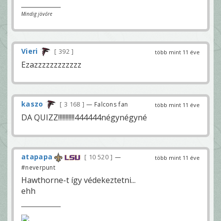
Mindig jövőre
Vieri
392
több mint 11 éve
Ezazzzzzzzzzzzz
kaszo
3 168
— Falcons fan
több mint 11 éve
DA QUIZZ!!!!!!!!!!!444444négynégyné
atapapa
10 520
—
több mint 11 éve
#neverpunt
Hawthorne-t így védekeztetni...
ehh