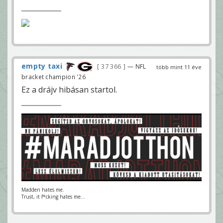
empty taxi
37 366
— NFL
több mint 11 éve
bracket champion '26
Ez a drájv hibásan startol.
Madden hates me.
Trust, it f*cking hates me...