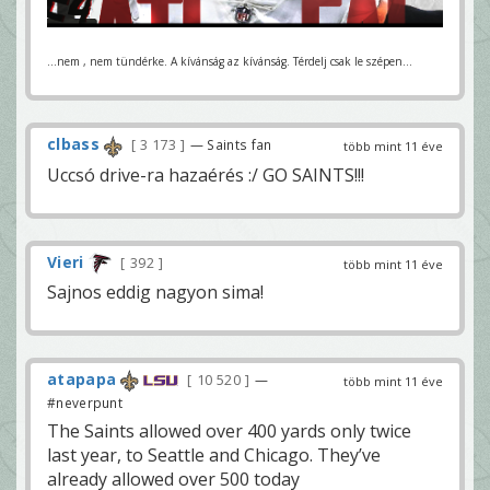
...nem , nem tündérke. A kívánság az kívánság. Térdelj csak le szépen...
clbass
3 173
— Saints fan
több mint 11 éve
Uccsó drive-ra hazaérés :/ GO SAINTS!!!
Vieri
392
több mint 11 éve
Sajnos eddig nagyon sima!
atapapa
10 520
—
több mint 11 éve
#neverpunt
The Saints allowed over 400 yards only twice
last year, to Seattle and Chicago. They’ve
already allowed over 500 today