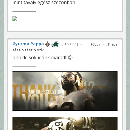
mint tavaly egész szezonban
Gyurma Pappa
16 177
—
több mint 11 éve
zászló zászló szív
ohh de sok időnk maradt 😊