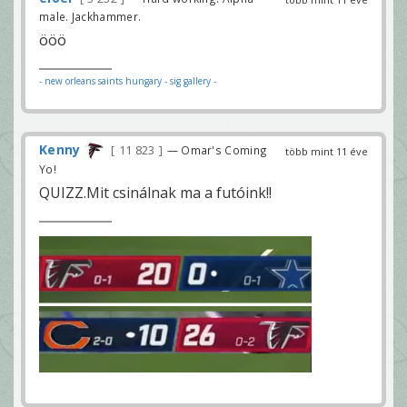
male. Jackhammer.
ööö
- new orleans saints hungary
- sig gallery -
Kenny
11 823
— Omar's Coming
több mint 11 éve
Yo!
QUIZZ.Mit csinálnak ma a futóink!!