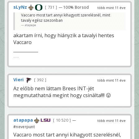
sLyNz
731
— 100% Borsod
több mint 11 éve
Vaccaro most tart annyi kihagyott szerelésnél, mint
tavaly egész szezonban
atapapa
akartam írni, hogy hiányzik a tavalyi hentes
Vaccaro
......
Vieri
392
több mint 11 éve
Az előbb nem láttam Brees INT-jét
megmutathatná megint hogy csinálta!!!! 😛
atapapa
10 520
—
több mint 11 éve
#neverpunt
Vaccaro most tart annyi kihagyott szerelésnél,