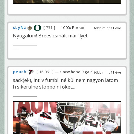
sLyNz
731
— 100% Borsod
több mint 11 éve
Nyugalom! Brees csinált már ilyet
......
peach
16 061
— a new hope (again)
több mint 11 éve
sack(ek), int. v fumbli nélkül nem nagyon látom
h sikerülne stoppolni őket...