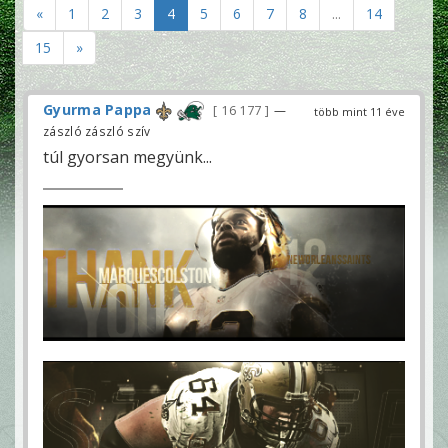
«
1
2
3
4
5
6
7
8
...
14
15
»
Gyurma Pappa
16 177
—
több mint 11 éve
zászló zászló szív
túl gyorsan megyünk...