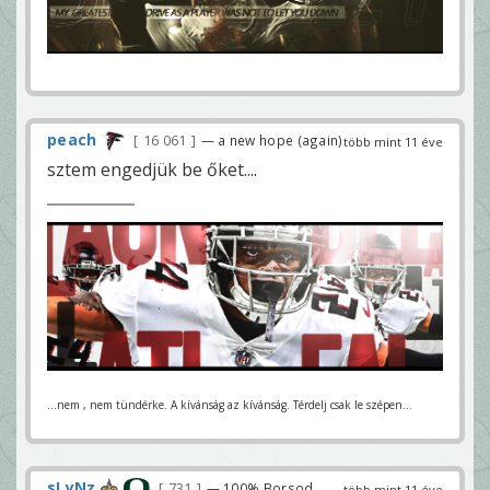
peach
16 061
— a new hope (again)
több mint 11 éve
sztem engedjük be őket....
...nem , nem tündérke. A kívánság az kívánság. Térdelj csak le szépen...
sLyNz
731
— 100% Borsod
több mint 11 éve