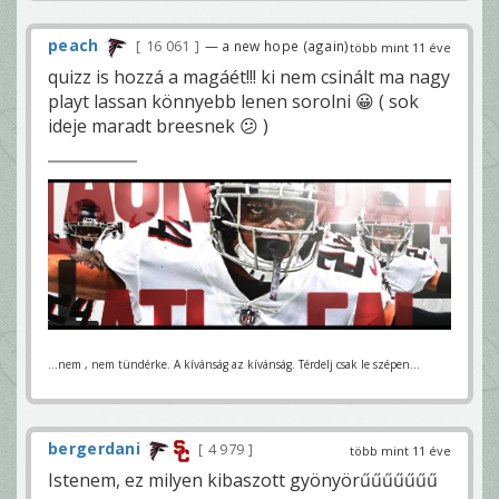
peach
16 061
— a new hope (again)
több mint 11 éve
quizz is hozzá a magáét!!! ki nem csinált ma nagy
playt lassan könnyebb lenen sorolni 😀 ( sok
ideje maradt breesnek 😕 )
...nem , nem tündérke. A kívánság az kívánság. Térdelj csak le szépen...
bergerdani
4 979
több mint 11 éve
Istenem, ez milyen kibaszott gyönyörűűűűűűű