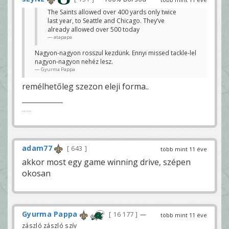
The Saints allowed over 400 yards only twice
last year, to Seattle and Chicago. They’ve
already allowed over 500 today
atapapa
Nagyon-nagyon rosszul kezdünk. Ennyi missed tackle-lel
nagyon-nagyon nehéz lesz.
Gyurma Pappa
remélhetőleg szezon eleji forma..
......
adam77
643
több mint 11 éve
akkor most egy game winning drive, szépen
okosan
Gyurma Pappa
16 177
—
több mint 11 éve
zászló zászló szív