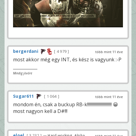
bergerdani
4 979
több mint 11 éve
most akkor még egy INT, és kész is vagyunk :-P
Mindig jövőre
Sugar611
1 064
több mint 11 éve
mondom én, csak a buckup RB-k!!!!!!!!!!!!!!!!!!!!!!!!!!! 😀
most nagyon kell a D#!!!
eloel
3 232
— Hard working. Alpha
több mint 11 éve