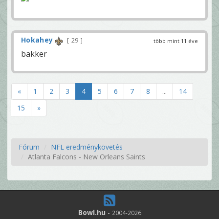
Hokahey
29
több mint 11 éve
bakker
«
1
2
3
4
5
6
7
8
...
14
15
»
Fórum
NFL eredménykövetés
Atlanta Falcons - New Orleans Saints
Bowl.hu
-
2004-2026