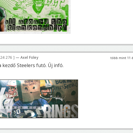
24 276
— Axel Foley
több mint 11 
kezdő Steelers futó. Új infó.