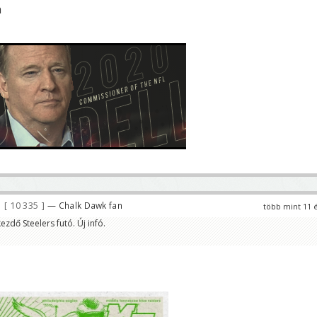
n
10 335
— Chalk Dawk fan
több mint 11 
zdő Steelers futó. Új infó.