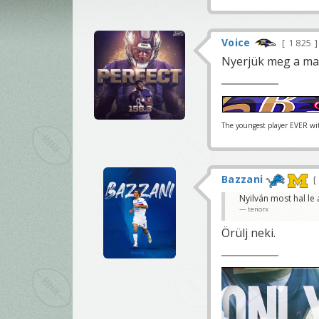
Voice
1 825
Nyerjük meg a mait
The youngest player EVER with
Bazzani
Nyilván most hal le
tenorx
Örülj neki.