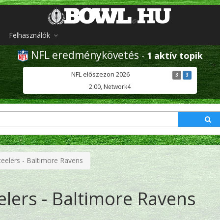
Felhasználók
NFL eredménykövetés
-
1 aktív topik
NFL előszezon 2026
3
3
2:00, Network4
teelers - Baltimore Ravens
elers - Baltimore Ravens