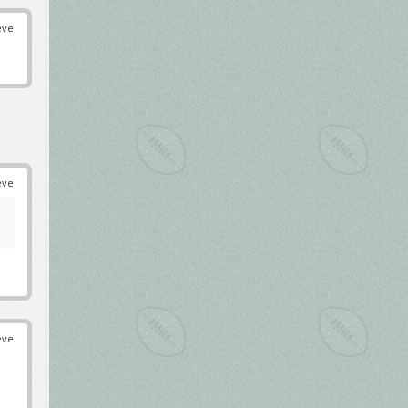
éve
éve
éve