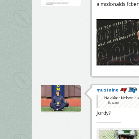
a mcdonalds fcbe
mustaine
Na akkor Nelson a ke
Bazzani
Jordy?