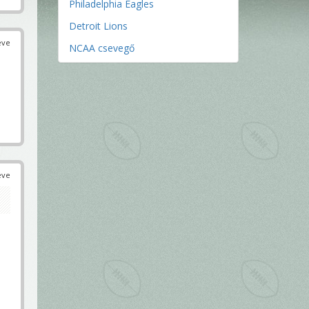
Philadelphia Eagles
Detroit Lions
éve
NCAA csevegő
éve