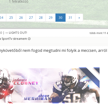
1 feliratkozó
24
25
26
27
28
29
30
31
»
40
— LIGHTS OUT!
több mint 11 
 a SportTv streamem 😕
ykövetőből nem fogod megtudni mi folyik a meccsen, arról