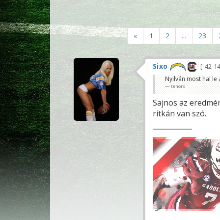
«
1
2
...
23
Sixo
42 1
Nyilván most hal le
tenorx
Sajnos az eredmén
ritkán van szó.