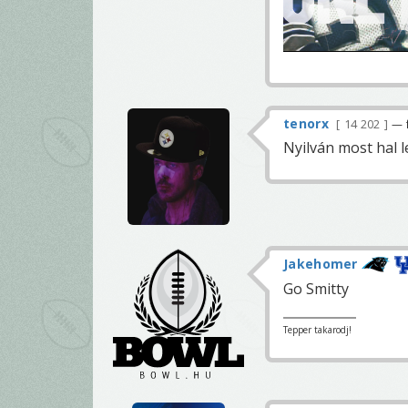
tenorx
14 202
— f
Nyilván most hal 
Jakehomer
Go Smitty
Tepper takarodj!