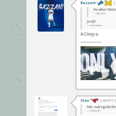
Bazzani
Na akkor Nelson
Bazzani
Jordy?
mustaine
A Cincy-s.
Stez
49 977
Már csak egy kérdés
Pablos91