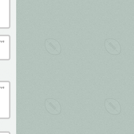
éve
éve