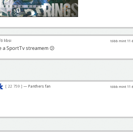
ő libsi
több mint 11 
le a SportTv streamem 😕
22 759
— Panthers fan
több mint 11 