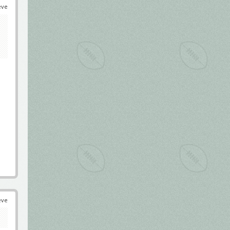
éve
éve