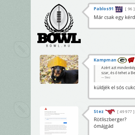
Pablos91
96
Már csak egy kérdé
Kampman
Azért azt mindenké
szar, és ő tehet a Be
Stez
küldjék el sós cuk
Stez
49 977
Rötliszberger?
ómájgád