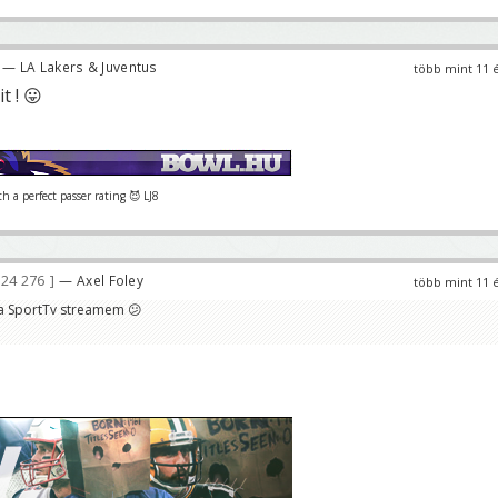
— LA Lakers & Juventus
több mint 11 
 ! 😛
 a perfect passer rating 😈 LJ8
24 276
— Axel Foley
több mint 11 
 a SportTv streamem 😕