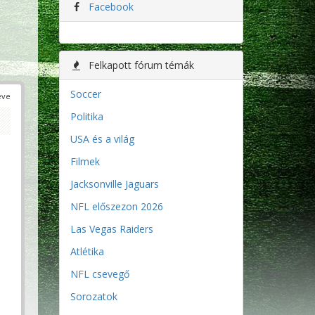
Facebook
Felkapott fórum témák
Soccer
éve
Politika
USA és a világ
Filmek
Jacksonville Jaguars
NFL előszezon 2026
Las Vegas Raiders
Atlétika
NFL csevegő
Sorozatok