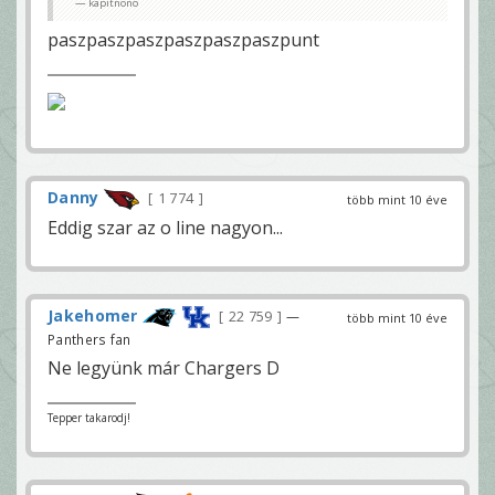
kapitnono
paszpaszpaszpaszpaszpaszpunt
Danny
1 774
több mint 10 éve
Eddig szar az o line nagyon...
Jakehomer
22 759
—
több mint 10 éve
Panthers fan
Ne legyünk már Chargers D
Tepper takarodj!