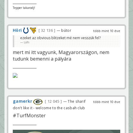
Tepper takarodj!
Höri
32 136
— bútor
több mint 10 éve
ezeket az obvious blitzeket mé nem vesszük fel?
Löfli
mert mi itt vagyunk, Magyarországon, nem
tudunk bemenni a pályára
gamerkr
12 045
— The sharif
több mint 10 éve
don't like it - welcome to the casbah club
#TurfMonster