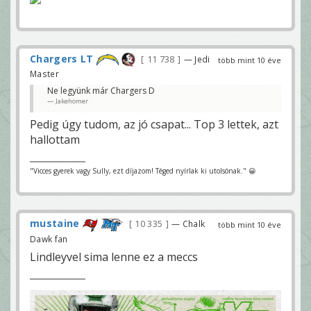
Chargers LT
11 738
— Jedi
több mint 10 éve
Master
Ne legyünk már Chargers D
Jakehomer
Pedig úgy tudom, az jó csapat... Top 3 lettek, azt
hallottam
"Vicces gyerek vagy Sully, ezt díjazom! Téged nyírlak ki utolsónak." 😀
mustaine
10 335
— Chalk
több mint 10 éve
Dawk fan
Lindleyvel sima lenne ez a meccs