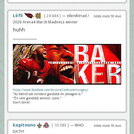
Löfli
24 444
— ellenIktriad /
több mint 10 éve
2026 Arena4 March Madness winner
huhh
https://www.facebook.com/ArizonaCardinalsHungary/
"Az életről sok mindent gondolok én jómagam is."
"Én nem gondolok semmit, uram."
Don't blink!
kapitnono
10 583
— WHO
több mint 10 éve
DAT!!!!