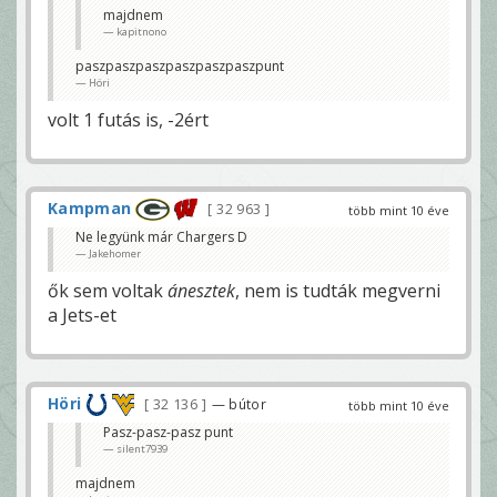
majdnem
kapitnono
paszpaszpaszpaszpaszpaszpunt
Höri
volt 1 futás is, -2ért
Kampman
32 963
több mint 10 éve
Ne legyünk már Chargers D
Jakehomer
ők sem voltak
ánesztek
, nem is tudták megverni
a Jets-et
Höri
32 136
— bútor
több mint 10 éve
Pasz-pasz-pasz punt
silent7939
majdnem