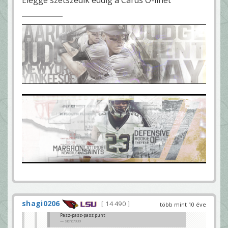
shagi0206
14 490
több mint 10 éve
Pasz-pasz-pasz punt
silent7939