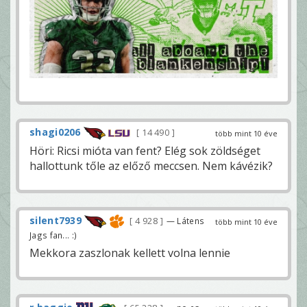
shagi0206
14 490
több mint 10 éve
Höri: Ricsi mióta van fent? Elég sok zöldséget
hallottunk tőle az előző meccsen. Nem kávézik?
silent7939
4 928
— Látens
több mint 10 éve
Jags fan... :)
Mekkora zaszlonak kellett volna lennie