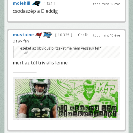
molehill
121
több mint 10 éve
csodaszép a D eddig
mustaine
10 335
— Chalk
több mint 10 éve
Dawk fan
ezeket az obvious blitzeket mé nem vesszük fel?
Löfli
mert az túl triviális lenne