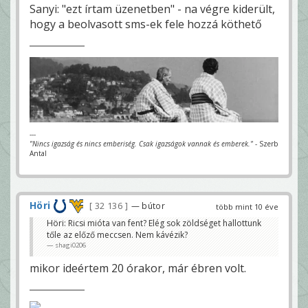
Sanyi: "ezt írtam üzenetben" - na végre kiderült,
hogy a beolvasott sms-ek fele hozzá köthető
---
"Nincs igazság és nincs emberiség. Csak igazságok vannak és emberek."
- Szerb
Antal
Höri
32 136
— bútor
több mint 10 éve
Höri: Ricsi mióta van fent? Elég sok zöldséget hallottunk
tőle az előző meccsen. Nem kávézik?
shagi0206
mikor ideértem 20 órakor, már ébren volt.