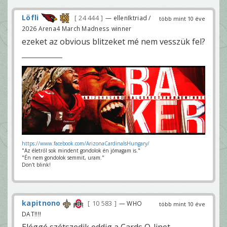
Löfli
24 444
— ellenIktriad /
több mint 10 éve
2026 Arena4 March Madness winner
ezeket az obvious blitzeket mé nem vesszük fel?
https://www.facebook.com/ArizonaCardinalsHungary/
"Az életről sok mindent gondolok én jómagam is."
"Én nem gondolok semmit, uram."
Don't blink!
kapitnono
10 583
— WHO
több mint 10 éve
DAT!!!!
Eléggé szétszedik eddig a Cards O-linet