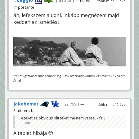
r.baggio
65 228
— no es
több mint 10 éve
importante
áh, lefekszem aludni, inkább megnézem majd
kedden az ismétlést
---
"Nincs igazság és nincs emberiség. Csak igazságok vannak és emberek."
- Szerb
Antal
Jakehomer
22 759
—
több mint 10 éve
Panthers fan
ezeket az obvious blitzeket mé nem vesszük fel?
Löfli
A tablet hibája 😊