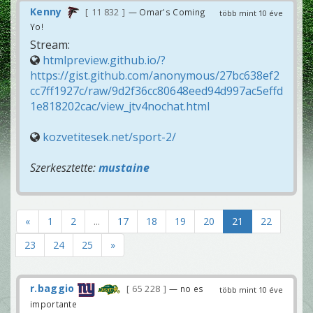
Kenny
11 832
— Omar's Coming
több mint 10 éve
Yo!
Stream:
htmlpreview.github.io/?
https://gist.github.com/anonymous/27bc638ef2
cc7ff1927c/raw/9d2f36cc80648eed94d997ac5effd
1e818202cac/view_jtv4nochat.html
kozvetitesek.net/sport-2/
Szerkesztette:
mustaine
«
1
2
...
17
18
19
20
21
22
23
24
25
»
r.baggio
65 228
— no es
több mint 10 éve
importante