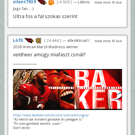
silent7939
4 928
— Látens
több mint 10 éve
Jags fan... :)
Ultra fos a fal szokas szerint
Löfli
24 444
— ellenIktriad /
több mint 10 éve
2026 Arena4 March Madness winner
veldheer amúgy miafaszt csinál?
https://www.facebook.com/ArizonaCardinalsHungary/
"Az életről sok mindent gondolok én jómagam is."
"Én nem gondolok semmit, uram."
Don't blink!