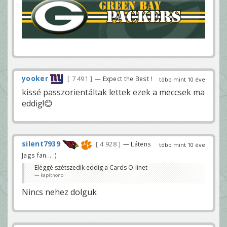
yooker
7 491
— Expect the Best !
több mint 10 éve
kissé passzorientáltak lettek ezek a meccsek ma
eddig!😊
silent7939
4 928
— Látens
több mint 10 éve
Jags fan... :)
Eléggé szétszedik eddig a Cards O-linet
kapitnono
Nincs nehez dolguk