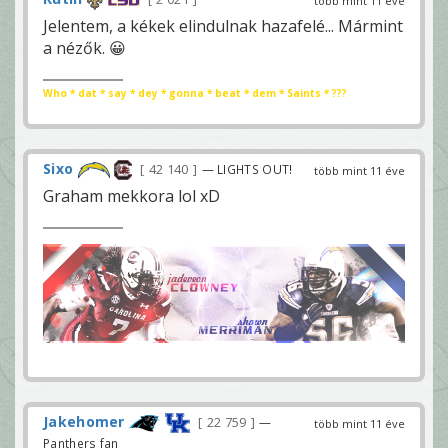
több mint 11 éve
Jelentem, a kékek elindulnak hazafelé... Mármint
a nézők. 😀
Who * dat * say * dey * gonna * beat * dem * Saints * ???
Sixo
42 140
— LIGHTS OUT!
több mint 11 éve
Graham mekkora lol xD
Jakehomer
22 759
—
több mint 11 éve
Panthers fan