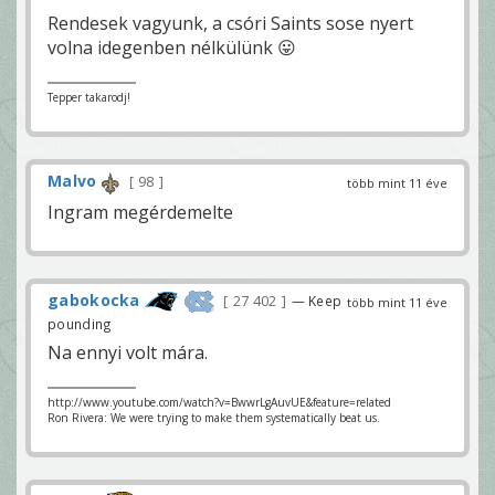
Rendesek vagyunk, a csóri Saints sose nyert
volna idegenben nélkülünk 😛
Tepper takarodj!
Malvo
98
több mint 11 éve
Ingram megérdemelte
gabokocka
27 402
— Keep
több mint 11 éve
pounding
Na ennyi volt mára.
http://www.youtube.com/watch?v=BwwrLgAuvUE&feature=related
Ron Rivera: We were trying to make them systematically beat us.