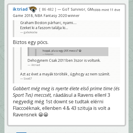
iktriad
86 482
— GoT Survivor, GM
több mint 11 éve
Game 2018, NBA Fantasy 2020 winner
Graham Boston párharc, nyami....
Ezeket ki a faszom találja ki...
gabokocka
Biztos egy pöcs.
hoppá, plusz egy JAX meccs? 😀
Kampman
Dehogynem Csak 2011ben 3szor is voltunk.
Az elmúlt 5 évben összesen nem volt ennyi.
iktriad
iktriadék tüntettek.
Sixo67
Azt az évet a mayák törölték , úgyhogy az nem számít.
Sixo67
Gabbert még meg is nyerte élete első prime time (és
Sport Tvs) meccsét,
ráadásul a Ravens ellen! 3
negyedig még 1st downt se tudtak elérni
Flaccoéknak, ellenben 4 & 43 szituja is volt a
Ravensnek 😀😀