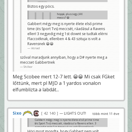
gabokocka
Biztos egy pöcs.
hoppá, plusz egy JAX
meccs? 😀
Kampman
Gabbert mégy meg is nyerte élete első prime
time (és Sport Tvs) meccsét, ráadásul a Ravens
Az elmúlt 5 évben összesen
nem volt ennyi. iktriadék
ellen! 3 negyedig még 1st downt se tudtak elérni
tüntettek.
Flaccoéknak, ellenben 4 & 43 szituja is volt a
Sixo67
Ravensnek 😀😀
Dehogynem Csak 2011ben 3szor is
iktriad
voltunk.
iktriad
szóval maradjunk annyiban, hogy a D# nyerte meg a
meccset Gabbertnek
Azt az évet a mayák törölték , úgyhogy az nem
számít.
Shilkor
Sixo67
Meg Scobee mert 12-7 lett. 😀😀 Mi csak FGket
lőttünk, mert pl MJD a 1 yardos vonalon
elfumblizta a labdát...
Sixo
42 140
— LIGHTS OUT!
több mint 11 éve
Gabbert mégy meg is nyerte élete első prime time
(és Sport Tvs) meccsét, ráadásul a Ravens ellen. 3
negyedig még 1st downjuk se volt Flaccoéknak,
ellenben volt 4 & 43 szitu is. 😀😀
Höri most mondta, hogy Gabbert nem volt