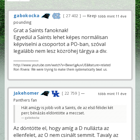
gabokocka
27 402
— Keep
több mint 11 éve
pounding
Grat a Saints fanoknak!
Egyedül a Saints lehet képes normálisan
képviselni a csoportot a PO-ban, szóval
legalább nem lesz közröhej tárgya a div.
http://www.youtube.com/watch?v=BwwrLgAuvUE&feature=related
Ron Rivera: We were trying to make them systematically beat us.
Jakehomer
22 759
—
több mint 11 éve
Panthers fan
Hát amúgy is jobb volt a Saints, de az első félidei két
perc bénázás eldöntötte a meccset.
gabokocka
Az döntötte el, hogy amíg a D nullázta az
ellenfelet, az O nem csinált semmit. Tavaly az