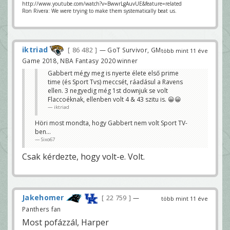
http://www.youtube.com/watch?v=BwwrLgAuvUE&feature=related
Ron Rivera: We were trying to make them systematically beat us.
iktriad
86 482
— GoT Survivor, GM
több mint 11 éve
Game 2018, NBA Fantasy 2020 winner
Gabbert mégy meg is nyerte élete első prime
time (és Sport Tvs) meccsét, ráadásul a Ravens
ellen. 3 negyedig még 1st downjuk se volt
Flaccoéknak, ellenben volt 4 & 43 szitu is. 😀😀
iktriad
Höri most mondta, hogy Gabbert nem volt Sport TV-
ben...
Sixo67
Csak kérdezte, hogy volt-e. Volt.
Jakehomer
22 759
—
több mint 11 éve
Panthers fan
Most pofázzál, Harper