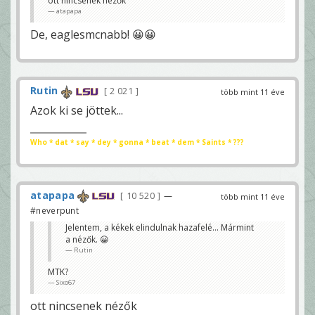
ott nincsenek nézők
atapapa
De, eaglesmcnabb! 😀😀
Rutin
2 021
több mint 11 éve
Azok ki se jöttek...
Who * dat * say * dey * gonna * beat * dem * Saints * ???
atapapa
10 520
—
több mint 11 éve
#neverpunt
Jelentem, a kékek elindulnak hazafelé... Mármint
a nézők. 😀
Rutin
MTK?
Sixo67
ott nincsenek nézők