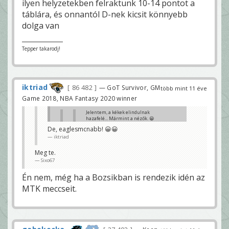
ilyen helyzetekben felraktunk 10-14 pontot a
táblára, és onnantól D-nek kicsit könnyebb
dolga van
Tepper takarodj!
iktriad
86 482
— GoT Survivor, GM
több mint 11 éve
Game 2018, NBA Fantasy 2020 winner
Jelentem, a kékek elindulnak
hazafelé... Mármint a nézők. 😀
Rutin
De, eaglesmcnabb! 😀😀
iktriad
MTK?
Sixo67
Meg te.
ott nincsenek nézők
Sixo67
atapapa
Én nem, még ha a Bozsikban is rendezik idén az
MTK meccseit.