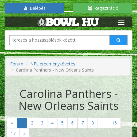
Belépés
Regisztráció
Fórum
NFL eredménykövetés
Carolina Panthers - New Orleans Saints
Carolina Panthers -
New Orleans Saints
«
1
2
3
4
5
6
7
8
...
16
17
»