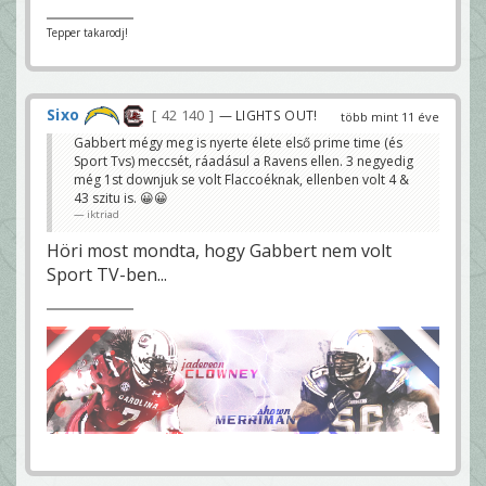
Tepper takarodj!
Sixo
42 140
— LIGHTS OUT!
több mint 11 éve
Gabbert mégy meg is nyerte élete első prime time (és
Sport Tvs) meccsét, ráadásul a Ravens ellen. 3 negyedig
még 1st downjuk se volt Flaccoéknak, ellenben volt 4 &
43 szitu is. 😀😀
iktriad
Höri most mondta, hogy Gabbert nem volt
Sport TV-ben...