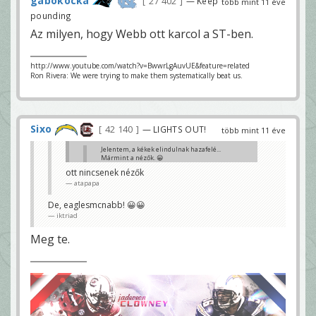
gabokocka
27 402
— Keep
több mint 11 éve
pounding
Az milyen, hogy Webb ott karcol a ST-ben.
http://www.youtube.com/watch?v=BwwrLgAuvUE&feature=related
Ron Rivera: We were trying to make them systematically beat us.
Sixo
42 140
— LIGHTS OUT!
több mint 11 éve
Jelentem, a kékek elindulnak hazafelé...
Mármint a nézők. 😀
Rutin
ott nincsenek nézők
atapapa
MTK?
Sixo67
De, eaglesmcnabb! 😀😀
iktriad
Meg te.