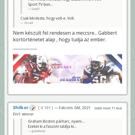
iktriad
Sport TV-ben...
Sixo67
Csak kérdezte, hogy volt-e. Volt.
iktriad
Nem készült fel rendesen a meccsre... Gabbert
kortörténetet alap , hogy tudja az ember.
Shilkor
4 191
— Falcons GM, 2021
több mint 11 éve
Div1 winner
Graham Boston párharc, nyami....
Ezeket ki a faszom találja ki...
gabokocka