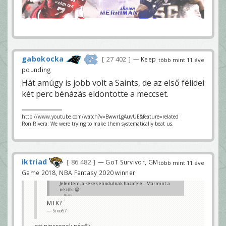
gabokocka
27 402
— Keep
több mint 11 éve
pounding
Hát amúgy is jobb volt a Saints, de az első félidei
két perc bénázás eldöntötte a meccset.
http://www.youtube.com/watch?v=BwwrLgAuvUE&feature=related
Ron Rivera: We were trying to make them systematically beat us.
iktriad
86 482
— GoT Survivor, GM
több mint 11 éve
Game 2018, NBA Fantasy 2020 winner
Jelentem, a kékek elindulnak hazafelé... Mármint a
nézők. 😀
Rutin
MTK?
Sixo67