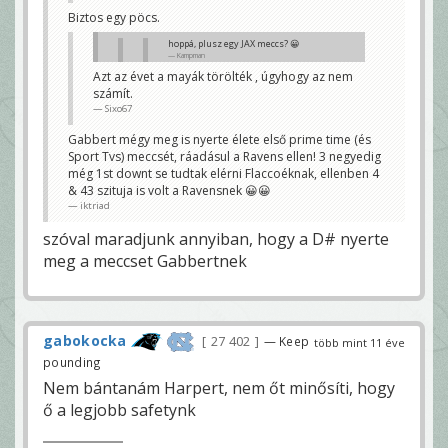
Biztos egy pöcs.
hoppá, plusz egy JAX meccs? 😀
Kampman
Azt az évet a mayák törölték , úgyhogy az nem
Az elmúlt 5 évben összesen nem volt
számít.
ennyi. iktriadék tüntettek.
Sixo67
Sixo67
Dehogynem Csak 2011ben 3szor is voltunk.
Gabbert mégy meg is nyerte élete első prime time (és
iktriad
Sport Tvs) meccsét, ráadásul a Ravens ellen! 3 negyedig
még 1st downt se tudtak elérni Flaccoéknak, ellenben 4
& 43 szituja is volt a Ravensnek 😀😀
iktriad
szóval maradjunk annyiban, hogy a D# nyerte
meg a meccset Gabbertnek
gabokocka
27 402
— Keep
több mint 11 éve
pounding
Nem bántanám Harpert, nem őt minősíti, hogy
ő a legjobb safetynk