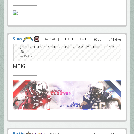
Sixo
42 140
— LIGHTS OUT!
több mint 11 éve
Jelentem, a kékek elindulnak hazafelé... Mármint a nézők.
😀
Rutin
MTK?
Rutin
2 021