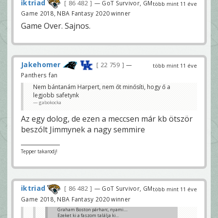
iktriad
86 482
— GoT Survivor, GM
több mint 11 éve
Game 2018, NBA Fantasy 2020 winner
Game Over. Sajnos.
Jakehomer
22 759
—
több mint 11 éve
Panthers fan
Nem bántanám Harpert, nem őt minősíti, hogy ő a
legjobb safetynk
gabokocka
Az egy dolog, de ezen a meccsen már kb ötször
beszólt Jimmynek a nagy semmire
Tepper takarodj!
iktriad
86 482
— GoT Survivor, GM
több mint 11 éve
Game 2018, NBA Fantasy 2020 winner
Graham Boston párharc, nyami....
Ezeket ki a faszom találja ki...