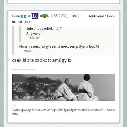
r.baggio
65 223
— no es
több mint 11 éve
importante
Suhról beszéltek már?
Alig várom.
Bazzani
Nem hiszem, hogy ezen a meccsen pályára lép. 😀
iktriad
csak lábra szokott amúgy is
---
"Nincs igazság és nincs emberiség. Csak igazságok vannak és emberek."
- Szerb
Antal