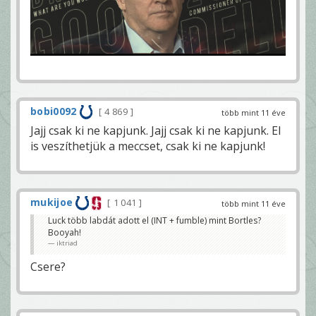
bobi0092
4 869
több mint 11 éve
Jajj csak ki ne kapjunk. Jajj csak ki ne kapjunk. El
is veszíthetjük a meccset, csak ki ne kapjunk!
mukijoe
1 041
több mint 11 éve
Luck több labdát adott el (INT + fumble) mint Bortles?
Booyah!
iktriad
Csere?