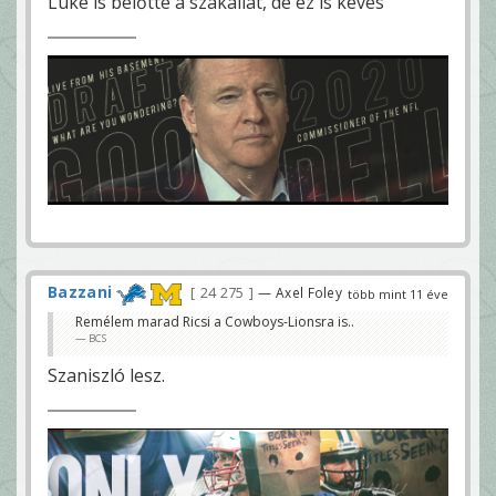
Lüke is belőtte a szakállát, de ez is kevés
Bazzani
24 275
— Axel Foley
több mint 11 éve
Remélem marad Ricsi a Cowboys-Lionsra is..
BCS
Szaniszló lesz.