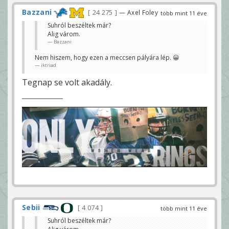
Bazzani
24 275
— Axel Foley
több mint 11 éve
Suhról beszéltek már?
Alig várom.
Bazzani
Nem hiszem, hogy ezen a meccsen pályára lép. 😀
iktriad
Tegnap se volt akadály.
Sebii
4 074
több mint 11 éve
Suhról beszéltek már?