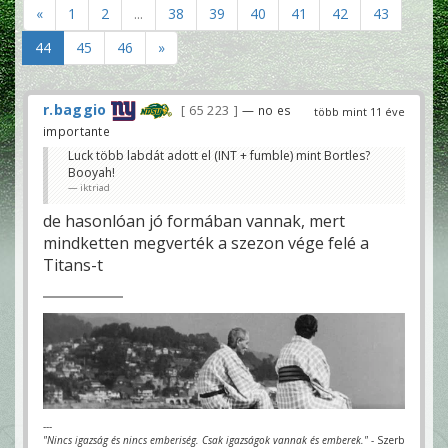
«
1
2
...
38
39
40
41
42
43
44
45
46
»
r.baggio
65 223
— no es
több mint 11 éve
importante
Luck több labdát adott el (INT + fumble) mint Bortles?
Booyah!
iktriad
de hasonlóan jó formában vannak, mert
mindketten megverték a szezon vége felé a
Titans-t
---
"Nincs igazság és nincs emberiség. Csak igazságok vannak és emberek."
- Szerb