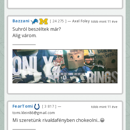
Bazzani
24 275
— Axel Foley
több mint 11 éve
Suhról beszéltek már?
Alig várom.
FearTomi
3 817
—
több mint 11 éve
tomi.klein86@gmail.com
Mi szeretünk rivaldafényben chokeolni...😀