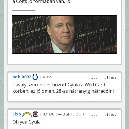
a Colts jó formában van, lol
bobi0092
4 869
több mint 11 éve
Tavaly szerencsét hozott Gyula a Wild Card
körben, ez jó omen. 28-as hátrányig hátradőlni!
Sixo
42 138
— LIGHTS OUT!
több mint 11 éve
Oh yea Gyula !