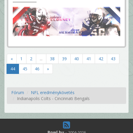
«
1
2
...
38
39
40
41
42
43
44
45
46
»
Fórum
NFL eredménykövetés
Indianapolis Colts - Cincinnati Bengals
Bowl.hu
-
2004-2026