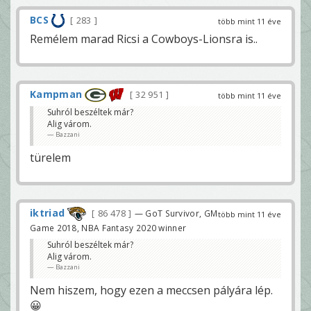
BCS
283
több mint 11 éve
Remélem marad Ricsi a Cowboys-Lionsra is..
Kampman
32 951
több mint 11 éve
Suhról beszéltek már?
Alig várom.
Bazzani
türelem
iktriad
86 478
— GoT Survivor, GM
több mint 11 éve
Game 2018, NBA Fantasy 2020 winner
Suhról beszéltek már?
Alig várom.
Bazzani
Nem hiszem, hogy ezen a meccsen pályára lép.
😀