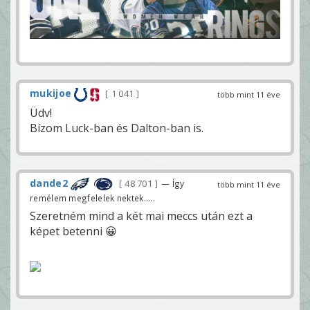
mukijoe
1 041
több mint 11 éve
Üdv!
Bízom Luck-ban és Dalton-ban is.
dande2
48 701
— Így
több mint 11 éve
remélem megfelelek nektek.....
Szeretném mind a két mai meccs után ezt a
képet betenni 😀