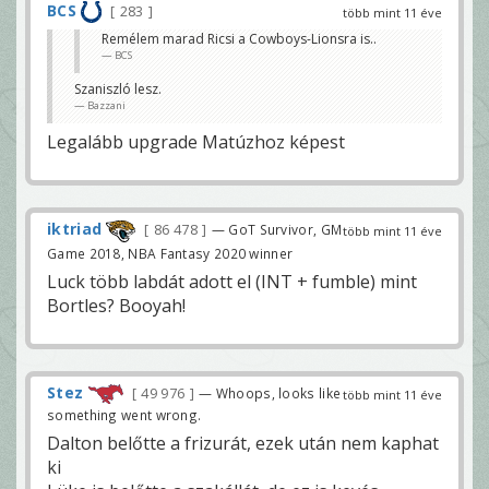
BCS
283
több mint 11 éve
Remélem marad Ricsi a Cowboys-Lionsra is..
BCS
Szaniszló lesz.
Bazzani
Legalább upgrade Matúzhoz képest
iktriad
86 478
— GoT Survivor, GM
több mint 11 éve
Game 2018, NBA Fantasy 2020 winner
Luck több labdát adott el (INT + fumble) mint
Bortles? Booyah!
Stez
49 976
— Whoops, looks like
több mint 11 éve
something went wrong.
Dalton belőtte a frizurát, ezek után nem kaphat
ki