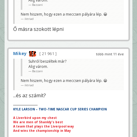
Alig várom.
Bazzani
Nem hiszem, hogy ezen a meccsen pályára lép. 😀
iktriad
Ő másra szokott lépni
Mikey
21 961
több mint 11 éve
Suhról beszéltek már?
Alig várom.
Bazzani
Nem hiszem, hogy ezen a meccsen pályára lép. 😀
iktriad
...és az számít?
KYLE LARSON – TWO-TIME NASCAR CUP SERIES CHAMPION
A Liverbird upon my chest
We are men of Shankly's best
A team that plays the Liverpool way
And wins the championship in May