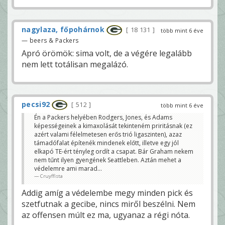
nagylaza, főpohárnok
18 131
több mint 6 éve
— beers & Packers
Apró örömök: sima volt, de a végére legalább
nem lett totálisan megalázó.
pecsi92
512
több mint 6 éve
Én a Packers helyében Rodgers, Jones, és Adams
képességeinek a kimaxolását tekinteném priritásnak (ez
azért valami félelmetesen erős trió ligaszinten), azaz
támadófalat építenék mindenek előtt, illetve egy jól
elkapó TE-ért tényleg ordít a csapat. Bár Graham nekem
nem tűnt ilyen gyengének Seattleben. Aztán mehet a
védelemre ami marad...
Cruyffista
Addig amíg a védelembe megy minden pick és
szetfutnak a gecibe, nincs miről beszélni. Nem
az offensen múlt ez ma, ugyanaz a régi nóta.