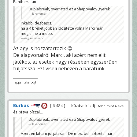
Panthers fan
Duplabreak, overrated ez a Shapovalov gyerek
Jakehomer
inkább idegbajos.
ha a 4 bréket jobban időzítette volna Marci már
meglenne a meccs
eaglesmcnabb
Az agy is hozzátartozik 😊
De alapvonalról Marci, aki azért nem elit
játékos, az esetek nagy részében egyszerűen
túljátssza. Ezt viseli nehezen a barátunk.
Tepper takarodj!
Burkus
6 484
— Küzdve küzdj
több mint 6 éve
és bízva bízzál...
Duplabreak, overrated ez a Shapovalov gyerek
Jakehomer
Azért én láttam jól játszani. De most behisztizett, már