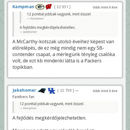
Kampman
32 951
több mint 6 éve
12 ponttal jobbak vagyunk, mint ősszel.
Kampman
A fejlődés megkérdőjelezhetetlen.
Jakehomer
A McCarthy-kotszak utolsó éveihez képest van
előrelépés, de ez még mindig nem egy SB-
contender csapat, a mérlegünk tényleg csalóka
volt, de ezt kb mindenki látta is a Packers
topikban.
Jakehomer
22 759
—
több mint 6 éve
Panthers fan
12 ponttal jobbak vagyunk, mint ősszel.
Kampman
A fejlődés megkérdőjelezhetetlen.