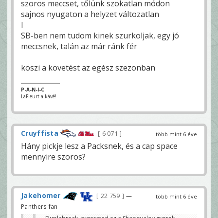
szoros meccset, tőlünk szokatlan módon
sajnos nyugaton a helyzet változatlan
l
SB-ben nem tudom kinek szurkoljak, egy jó
meccsnek, talán az már ránk fér
köszi a követést az egész szezonban
P-A-N-I-C
LaFleurt a kávé!
Cruyffista
6 071
több mint 6 éve
Hány pickje lesz a Packsnek, és a cap space
mennyire szoros?
Jakehomer
22 759
—
több mint 6 éve
Panthers fan