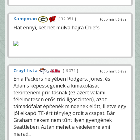
Kampman
32 951
több mint 6 éve
Hát ennyi, két hét múlva hajrá Chiefs
Cruyffista
6 071
több mint 6 éve
Én a Packers helyében Rodgers, Jones, és
Adams képességeinek a kimaxolását
tekinteném priritásnak (ez azért valami
félelmetesen erős trió ligaszinten), azaz
támadófalat építenék mindenek előtt, illetve egy
jól elkapó TE-ért tényleg ordít a csapat. Bár
Graham nekem nem tűnt ilyen gyengének
Seattleben. Aztán mehet a védelemre ami
marad...