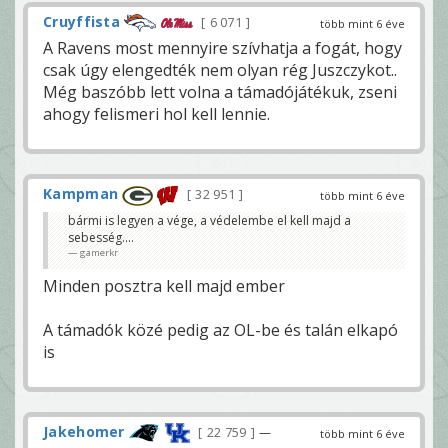
Cruyffista
6 071
több mint 6 éve
A Ravens most mennyire szívhatja a fogát, hogy
csak úgy elengedték nem olyan rég Juszczykot..
Még baszóbb lett volna a támadójátékuk, zseni
ahogy felismeri hol kell lennie.
Kampman
32 951
több mint 6 éve
bármi is legyen a vége, a védelembe el kell majd a
sebesség....
gamerkr
Minden posztra kell majd ember
A támadók közé pedig az OL-be és talán elkapó
is
Jakehomer
22 759
—
több mint 6 éve