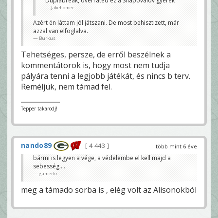
Duplabreak, overrated ez a Shapovalov gyerek
Jakehomer
Azért én láttam jól játszani. De most behisztizett, már
azzal van elfoglalva.
Burkus
Tehetséges, persze, de erről beszélnek a
kommentátorok is, hogy most nem tudja
pályára tenni a legjobb játékát, és nincs b terv.
Reméljük, nem támad fel.
Tepper takarodj!
nando89
4 443
több mint 6 éve
bármi is legyen a vége, a védelembe el kell majd a
sebesség....
gamerkr
meg a támado sorba is , elég volt az Alisonokból