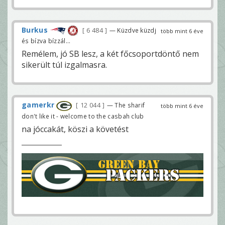
Burkus
6 484
— Küzdve küzdj
több mint 6 éve
és bízva bízzál...
Remélem, jó SB lesz, a két főcsoportdöntő nem
sikerült túl izgalmasra.
gamerkr
12 044
— The sharif
több mint 6 éve
don't like it - welcome to the casbah club
na jóccakát, köszi a követést