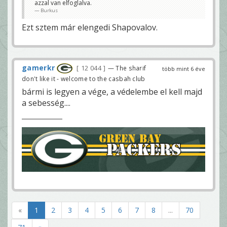
azzal van elfoglalva.
Burkus
Ezt sztem már elengedi Shapovalov.
gamerkr
12 044
— The sharif
több mint 6 éve
don't like it - welcome to the casbah club
bármi is legyen a vége, a védelembe el kell majd
a sebesség....
«
1
2
3
4
5
6
7
8
...
70