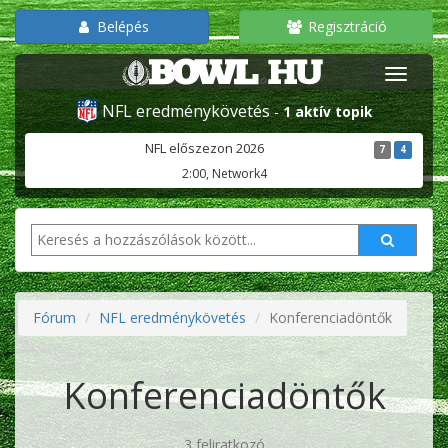
Belépés
Regisztráció
NFL eredménykövetés
-
1 aktív topik
NFL előszezon 2026
7
4
2:00, Network4
Fórum
NFL eredménykövetés
Konferenciadöntők
Konferenciadöntők
3 feliratkozó