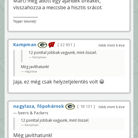
Marci meg adott egy ajándék breaket,
visszahozza a meccsbe a hisztis srácot.
Tepper takarodj!
Kampman
32 951
több mint 6 éve
12 ponttal jobbak vagyunk, mint ősszel.
Kampman
Még javíthatunk!
nagylaza
Jaja, ez még csak helyzetjelentés volt 😀
nagylaza, főpohárnok
18 131
több mint 6 éve
— beers & Packers
12 ponttal jobbak vagyunk, mint ősszel.
Kampman
Még javíthatunk!