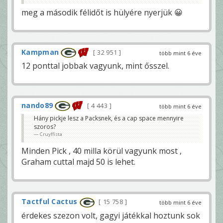
meg a második félidőt is hülyére nyerjük 😀
Kampman
32 951
több mint 6 éve
12 ponttal jobbak vagyunk, mint ősszel.
nando89
4 443
több mint 6 éve
Hány pickje lesz a Packsnek, és a cap space mennyire
szoros?
Cruyffista
Minden Pick , 40 milla körül vagyunk most ,
Graham cuttal majd 50 is lehet.
Tactful Cactus
15 758
több mint 6 éve
érdekes szezon volt, gagyi játékkal hoztunk sok