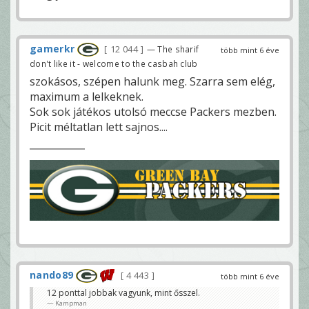
gamerkr
12 044
— The sharif
több mint 6 éve
don't like it - welcome to the casbah club
szokásos, szépen halunk meg. Szarra sem elég,
maximum a lelkeknek.
Sok sok játékos utolsó meccse Packers mezben.
Picit méltatlan lett sajnos....
nando89
4 443
több mint 6 éve
12 ponttal jobbak vagyunk, mint ősszel.
Kampman