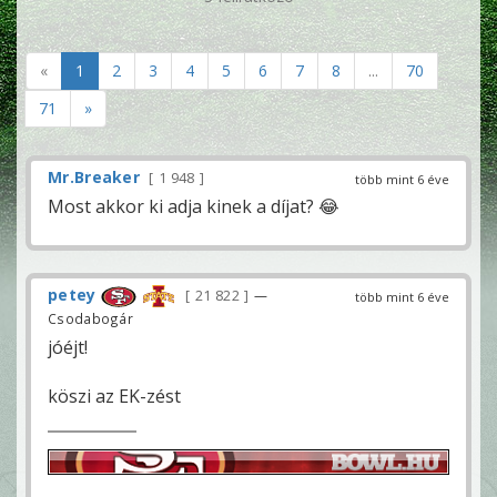
«
1
2
3
4
5
6
7
8
...
70
71
»
Mr.Breaker
1 948
több mint 6 éve
Most akkor ki adja kinek a díjat? 😂
petey
21 822
—
több mint 6 éve
Csodabogár
jóéjt!
köszi az EK-zést