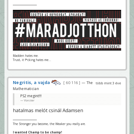
Madden hates me.
Trust, it f*cking hates me...
Negritis, a vajda
60 116
— The
több mint 3 éve
Mathematician
PS2 megint!!!
Vonster
hatalmas melót csinál Adamsen
The Stronger you become, the Weaker you really are.
I wanted Champ to be champ!