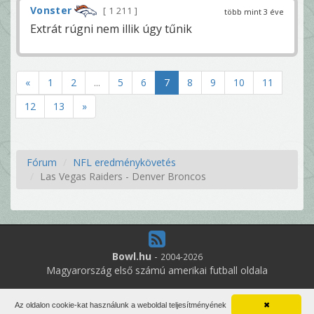
Vonster
1 211
több mint 3 éve
Extrát rúgni nem illik úgy tűnik
«
1
2
...
5
6
7
8
9
10
11
12
13
»
Fórum
NFL eredménykövetés
Las Vegas Raiders - Denver Broncos
Bowl.hu
-
2004-2026
Magyarország első számú amerikai futball oldala
7
online felhasználó
Az oldalon cookie-kat használunk a weboldal teljesítményének
✖
Minden jog fenntartva. Írott anyagok újraközlése csak a szerző