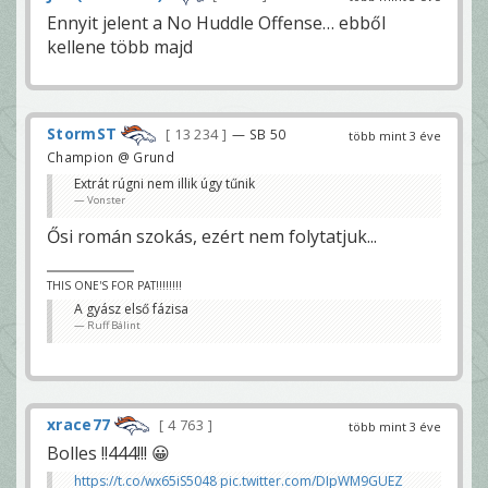
Ennyit jelent a No Huddle Offense… ebből
kellene több majd
StormST
13 234
— SB 50
több mint 3 éve
Champion @ Grund
Extrát rúgni nem illik úgy tűnik
Vonster
Ősi román szokás, ezért nem folytatjuk...
THIS ONE'S FOR PAT!!!!!!!!
A gyász első fázisa
Ruff Bálint
xrace77
4 763
több mint 3 éve
Bolles !!444!!! 😀
https://t.co/wx65iS5048
pic.twitter.com/DIpWM9GUEZ