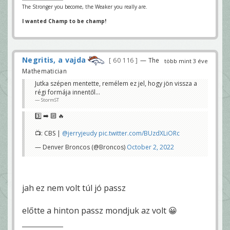
The Stronger you become, the Weaker you really are.
I wanted Champ to be champ!
Negritis, a vajda
60 116
— The
több mint 3 éve
Mathematician
Jutka szépen mentette, remélem ez jel, hogy jön vissza a
régi formája innentől...
StormST
3️⃣ ➡️ 🔟 🔥
📺: CBS |
@jerryjeudy
pic.twitter.com/BUzdXLiORc
— Denver Broncos (@Broncos)
October 2, 2022
jah ez nem volt túl jó passz
előtte a hinton passz mondjuk az volt 😀