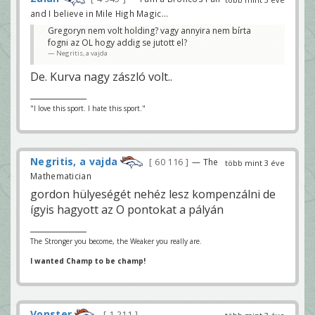
and I believe in Mile High Magic...
Gregoryn nem volt holding? vagy annyira nem bírta
fogni az OL hogy addig se jutott el?
Negritis, a vajda
De. Kurva nagy zászló volt..
"I love this sport. I hate this sport."
Negritis, a vajda
60 116
— The
több mint 3 éve
Mathematician
gordon hülyeségét nehéz lesz kompenzálni de
ígyis hagyott az O pontokat a pályán
The Stronger you become, the Weaker you really are.
I wanted Champ to be champ!
Vonster
1 211