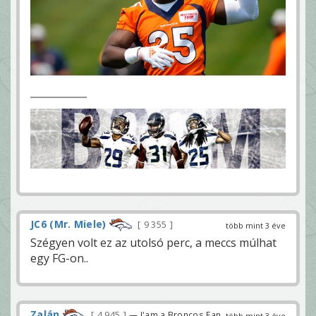
JC6 (Mr. Miele)
9 355
több mint 3 éve
Szégyen volt ez az utolsó perc, a meccs múlhat
egy FG-on..
Zalán
4 945
— I'am a Broncos Fan
több mint 3 éve