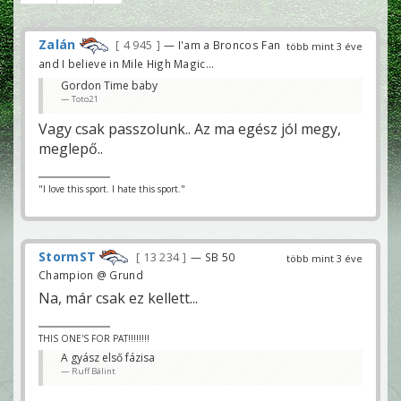
Zalán
4 945
— I'am a Broncos Fan
több mint 3 éve
and I believe in Mile High Magic...
Gordon Time baby
Toto21
Vagy csak passzolunk.. Az ma egész jól megy,
meglepő..
"I love this sport. I hate this sport."
StormST
13 234
— SB 50
több mint 3 éve
Champion @ Grund
Na, már csak ez kellett...
THIS ONE'S FOR PAT!!!!!!!!
A gyász első fázisa
Ruff Bálint