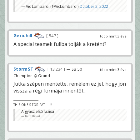
— Vic Lombardi (@VicLombardi)
October 2, 2022
Gerichill
547
több mint 3 éve
A special teamek fullba tolják a kretént?
StormST
13 234
— SB 50
több mint 3 éve
Champion @ Grund
Jutka szépen mentette, remélem ez jel, hogy jön
vissza a régi formája innentől...
THIS ONE'S FOR PAT!!!!!!!!
A gyász első fázisa
Ruff Bálint