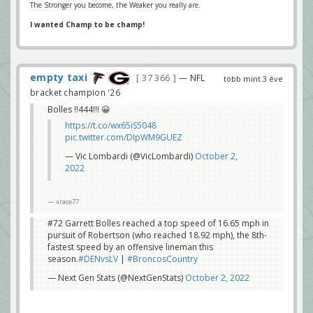
The Stronger you become, the Weaker you really are.
I wanted Champ to be champ!
empty taxi
37 366
— NFL
több mint 3 éve
bracket champion '26
Bolles !!444!!! 😀
https://t.co/wx65iS5048
pic.twitter.com/DIpWM9GUEZ
— Vic Lombardi (@VicLombardi)
October 2,
2022
xrace77
#72 Garrett Bolles reached a top speed of 16.65 mph in
pursuit of Robertson (who reached 18.92 mph), the 8th-
fastest speed by an offensive lineman this
season.
#DENvsLV
|
#BroncosCountry
— Next Gen Stats (@NextGenStats)
October 2, 2022