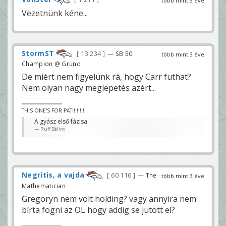
több mint 3 éve
Vezetnünk kéne...
StormST
13 234
— SB 50
több mint 3 éve
Champion @ Grund
De miért nem figyelünk rá, hogy Carr futhat?
Nem olyan nagy meglepetés azért...
THIS ONE'S FOR PAT!!!!!!!!
A gyász első fázisa
Ruff Bálint
Negritis, a vajda
60 116
— The
több mint 3 éve
Mathematician
Gregoryn nem volt holding? vagy annyira nem
bírta fogni az OL hogy addig se jutott el?