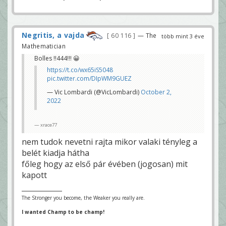
Negritis, a vajda
60 116
— The
több mint 3 éve
Mathematician
Bolles !!444!!! 😀
https://t.co/wx65iS5048
pic.twitter.com/DIpWM9GUEZ
— Vic Lombardi (@VicLombardi)
October 2,
2022
xrace77
nem tudok nevetni rajta mikor valaki tényleg a
belét kiadja hátha
főleg hogy az első pár évében (jogosan) mit
kapott
The Stronger you become, the Weaker you really are.
I wanted Champ to be champ!