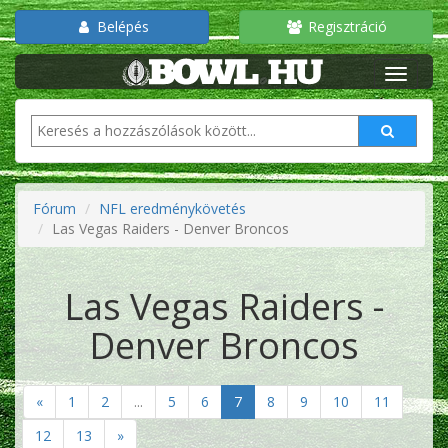
Belépés
Regisztráció
Fórum
NFL eredménykövetés
Las Vegas Raiders - Denver Broncos
Las Vegas Raiders -
Denver Broncos
«
1
2
...
5
6
7
8
9
10
11
12
13
»