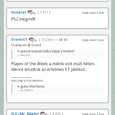
Vonster
1 211
több mint 3 éve
PS2 megint!!!
StormST
13 234
— SB 50
több mint 3 éve
Champion @ Grund
A special teamek fullba tolják a kretént?
Gerichill
Playes of the Week a miénk volt múlt héten,
idénre letudtuk az értelmes ST játékot...
THIS ONE'S FOR PAT!!!!!!!!
A gyász első fázisa
Ruff Bálint
JC6 (Mr. Miele)
9 355
több mint 3 éve