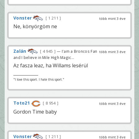
Vonster
1 211
több mint 3 éve
Ne, könyörgöm ne
Zalán
4 945
— I'am a Broncos Fan
több mint 3 éve
and I believe in Mile High Magic...
Az fasza leaz, ha Willams lesérül
"I love this sport. I hate this sport."
Toto21
8 954
több mint 3 éve
Gordon Time baby
Vonster
1 211
több mint 3 éve