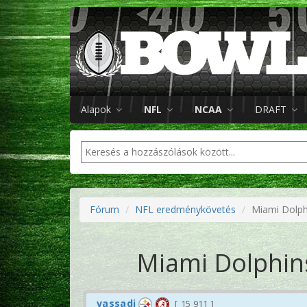
Alapok
NFL
NCAA
DRAFT
Fórum
NFL eredménykövetés
Miami Dolph
Miami Dolphins
vassadi
15 911