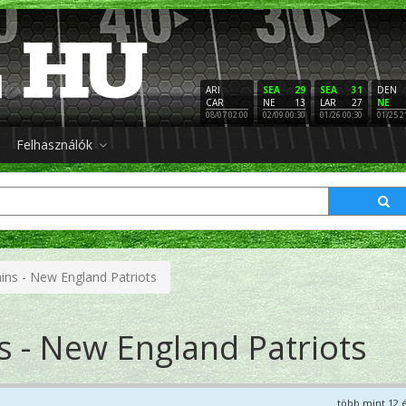
ARI
SEA
29
SEA
31
DEN
CAR
NE
13
LAR
27
NE
08/07 02:00
02/09 00:30
01/26 00:30
01/25 2
Felhasználók
ins - New England Patriots
 - New England Patriots
több mint 12 