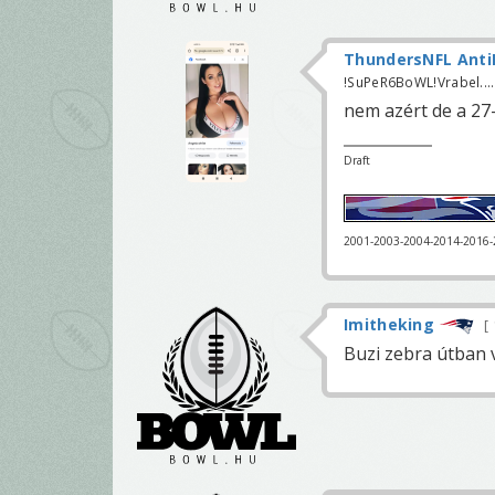
ThundersNFL Anti
!SuPeR6BoWL!Vrabel.....
nem azért de a 27-
Draft
2001-2003-2004-2014-2016
Imitheking
Buzi zebra útban 