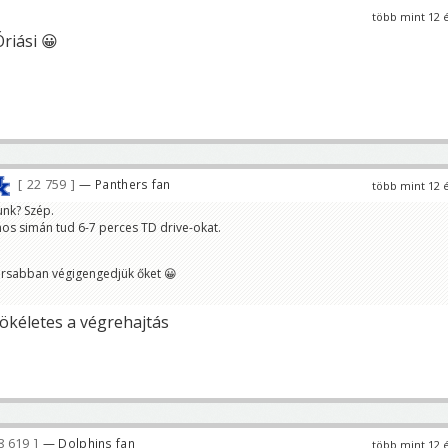
több mint 12 
Óriási 😀
22 759
— Panthers fan
több mint 12 
unk? Szép.
nos simán tud 6-7 perces TD drive-okat.
yorsabban végigengedjük őket 😀
tökéletes a végrehajtás
8 619
— Dolphins fan
több mint 12 