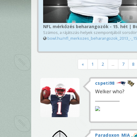
NFL mérkőzés beharangozók - 15. hét | B
Számos, a rájátszás-helyek szempontjából sorsdön
bowl.hu/nfl_merkozes_beharangozok_2013_-_1
«
1
2
...
7
8
cspeti98
Welker who?
Paradoxon_MIA