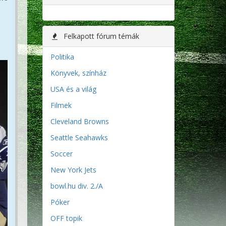
Felkapott fórum témák
Politika
Könyvek, színház
USA és a világ
Filmek
Cleveland Browns
Seattle Seahawks
Soccer
New York Jets
bowl.hu div. 2./A
Póker
OFF topik