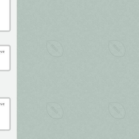
éve
éve