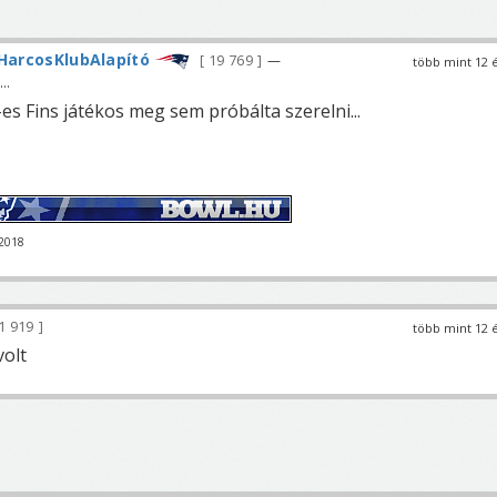
HarcosKlubAlapító
19 769
—
több mint 12 
..
es Fins játékos meg sem próbálta szerelni...
-2018
1 919
több mint 12 
volt