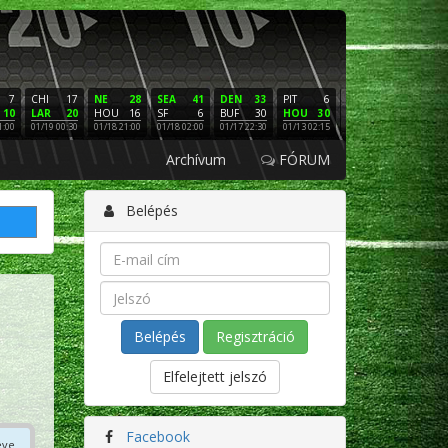
7
CHI
17
NE
28
SEA
41
DEN
33
PIT
6
NE
16
PHI
10
LAR
20
HOU
16
SF
6
BUF
30
HOU
30
LAC
3
SF
1:00
01/19 00:30
01/18 21:00
01/18 02:00
01/17 22:30
01/13 02:15
01/12 02:00
01/11 22:
Archívum
FÓRUM
Belépés
Regisztráció
Elfelejtett jelszó
Facebook
éve