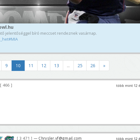
owl.hu
tő jelentőséggel bíró meccset rendeznek vasárnap.
5_het#MIA
9
10
11
12
13
...
25
26
»
466
több mint 12 
3 471
— Chrysler.vf@gmail.com
több mint 12 