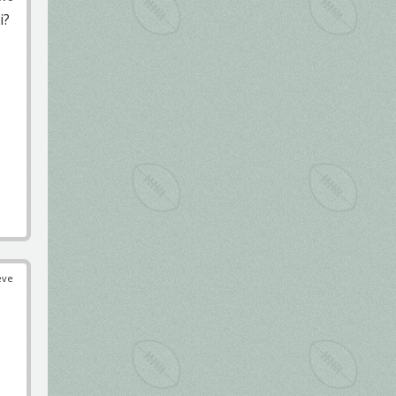
i?
éve