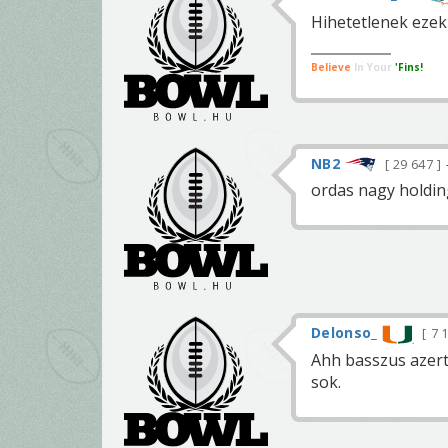
Hihetetlenek ezek
Believe
In Your
'Fins!
NB2
29 647
ordas nagy holdin
Delonso_
7 
Ahh basszus azert
sok.