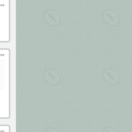
éve
éve
éve