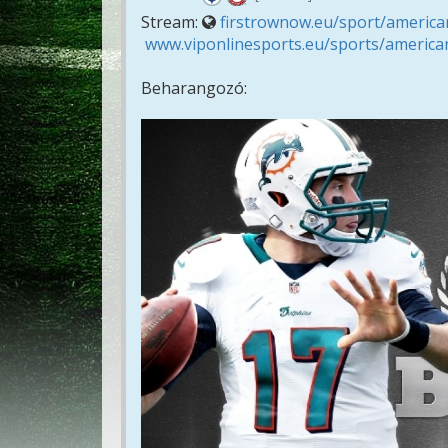
Stream:
firstrownow.eu/sport/american
www.viponlinesports.eu/sports/american
Beharangozó: