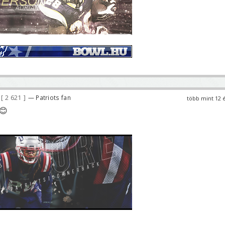
2 621
— Patriots fan
több mint 12 
😊