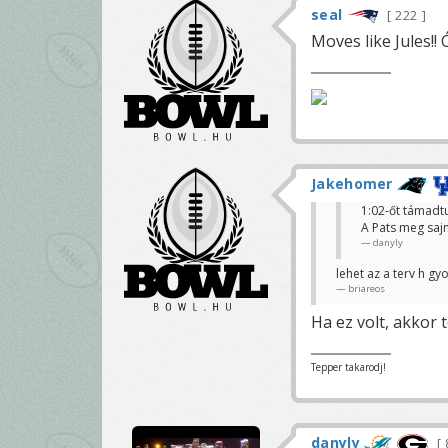
seal
222
Moves like Jules!! 
Jakehomer
1:02-őt támadt
A Pats meg saj
danyly
lehet az a terv h g
briareos
Ha ez volt, akkor 
Tepper takarodj!
danyly