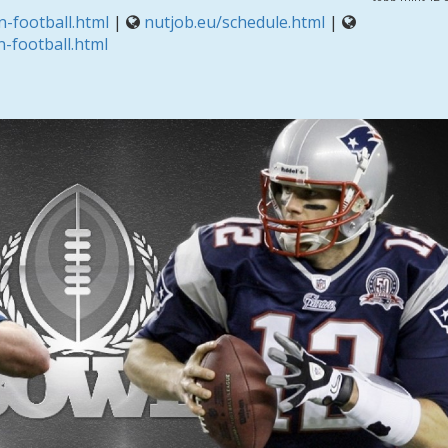
-football.html
|
nutjob.eu/schedule.html
|
-football.html