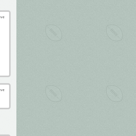
éve
éve