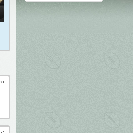
éve
éve