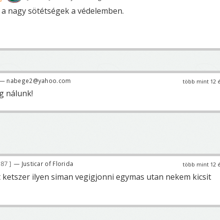
 a nagy sötétségek a védelemben.
— nabege2@yahoo.com
több mint 12 
g nálunk!
187
— Justicar of Florida
több mint 12 
 ketszer ilyen siman vegigjonni egymas utan nekem kicsit