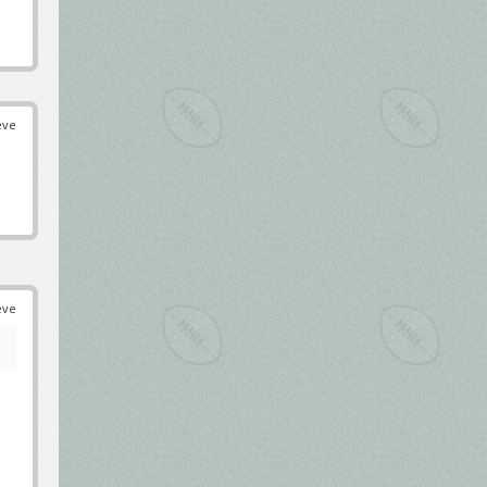
éve
éve