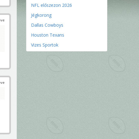
NFL előszezon 2026
Jégkorong
éve
Dallas Cowboys
Houston Texans
Vizes Sportok
éve