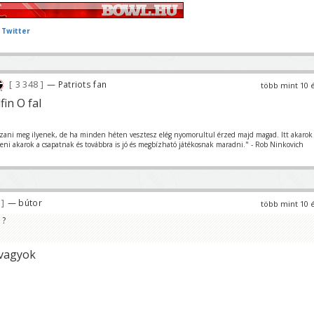
 Twitter
3 348
— Patriots fan
több mint 10 
fin O fal
szani meg ilyenek, de ha minden héten vesztesz elég nyomorultul érzed majd magad. Itt akarok
teni akarok a csapatnak és továbbra is jó és megbízható játékosnak maradni." - Rob Ninkovich
6
— bútor
több mint 10 
 ?
vagyok