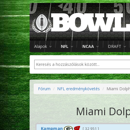
Alapok
NFL
NCAA
DRAFT
Fórum
NFL eredménykövetés
Miami Dolph
Miami Dolp
Kampman
32 951