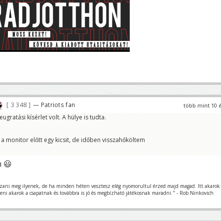
3 348
— Patriots fan
több mint 10 
gratási kísérlet volt. A hülye is tudta.
a monitor előtt egy kicsit, de időben visszahőköltem
m 😃
szani meg ilyenek, de ha minden héten vesztesz elég nyomorultul érzed majd magad. Itt akarok
teni akarok a csapatnak és továbbra is jó és megbízható játékosnak maradni." - Rob Ninkovich