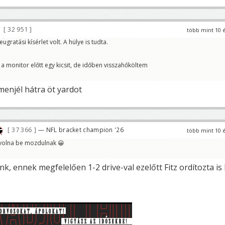
32 951
több mint 10 
gratási kísérlet volt. A hülye is tudta.
a monitor előtt egy kicsit, de időben visszahőköltem
menjél hátra öt yardot
37 366
— NFL bracket champion '26
több mint 10 
volna be mozdulnak 😀
 ennek megfelelően 1-2 drive-val ezelőtt Fitz ordítozta is