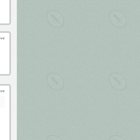
éve
éve