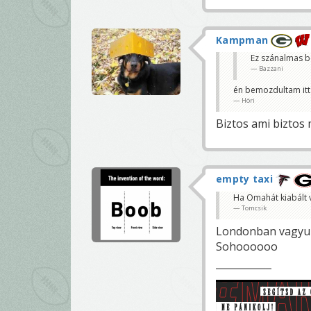
Kampman
Ez szánalmas beu
Bazzani
én bemozdultam itt 
Höri
Biztos ami biztos 
empty taxi
Ha Omahát kiabált 
Tomcsik
Londonban vagyunk,
Sohoooooo