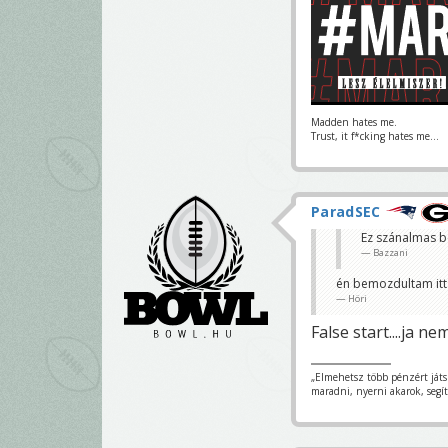
Madden hates me.
Trust, it f*cking hates me...
ParadSEC
Ez szánalmas beu
Bazzani
én bemozdultam itt 
Höri
False start....ja ne
„Elmehetsz több pénzért ját
maradni, nyerni akarok, segí