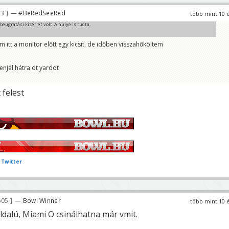
33
— #BeRedSeeRed
több mint 10 
eugratási kísérlet volt. A hülye is tudta.
itt a monitor előtt egy kicsit, de időben visszahőköltem
enjél hátra öt yardot
 felest
 Twitter
605
— Bowl Winner
több mint 10 
ldalú, Miami O csinálhatna már vmit.