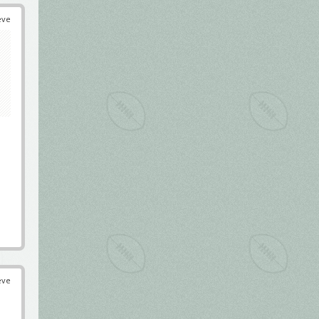
éve
éve