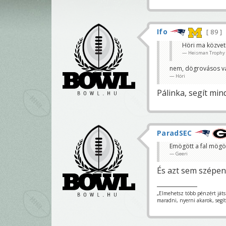
Ifo
89
Höri ma közvetí
Heisman Trophy
nem, dögrovásos v
Höri
Pálinka, segít mi
ParadSEC
Emögött a fal mögött
Geeri
És azt sem szépen
„Elmehetsz több pénzért ját
maradni, nyerni akarok, segí