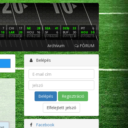
7
CHI
17
NE
28
SEA
41
DEN
33
PIT
6
NE
16
PHI
10
LAR
20
HOU
16
SF
6
BUF
30
HOU
30
LAC
3
SF
1:00
01/19 00:30
01/18 21:00
01/18 02:00
01/17 22:30
01/13 02:15
01/12 02:00
01/11 22:
Archívum
FÓRUM
Belépés
Regisztráció
Elfelejtett jelszó
Facebook
éve