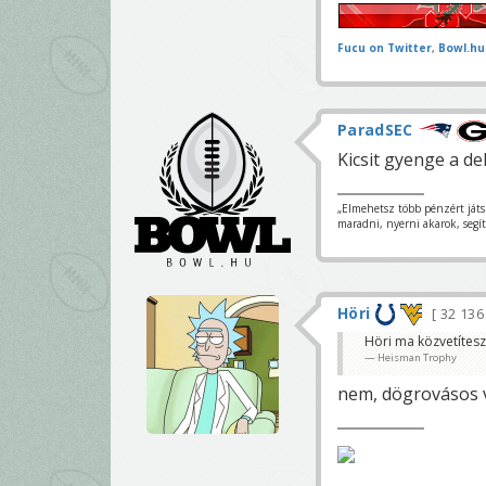
Fucu on Twitter
,
Bowl.hu
ParadSEC
Kicsit gyenge a del
„Elmehetsz több pénzért ját
maradni, nyerni akarok, segí
Höri
32 13
Höri ma közvetítesz
Heisman Trophy
nem, dögrovásos 