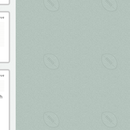
éve
éve
 h