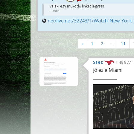
valaki egy működő linket légyszi!
colin
neolive.net/32243/1/Watch-New-York-
«
1
2
...
11
Stez
49 977
jó ez a Miami