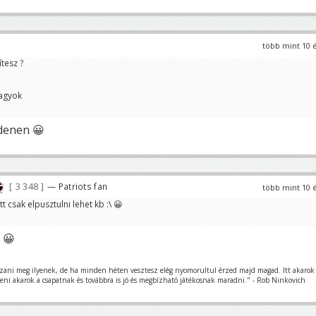
több mint 10 
tesz ?
agyok
ndenen 😀
3 348
— Patriots fan
több mint 10 
 csak elpusztulni lehet kb :\ 😀
 😀
szani meg ilyenek, de ha minden héten vesztesz elég nyomorultul érzed majd magad. Itt akarok
teni akarok a csapatnak és továbbra is jó és megbízható játékosnak maradni." - Rob Ninkovich