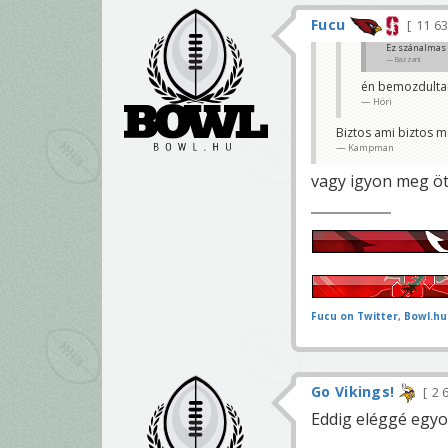
Fucu
11 6
Ez szánalmas b
Bazzani
én bemozdultam 
Höri
Biztos ami biztos m
Kampman
vagy igyon meg öt
Fucu on Twitter
,
Bowl.hu
Go Vikings!
2 
Eddig eléggé egyo