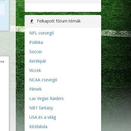
Felkapott fórum témák
NFL csevegő
Politika
Soccer
Kerékpár
éve
Viccek
NCAA csevegő
Filmek
Las Vegas Raiders
NB1 fantasy
USA és a világ
Kézilabda