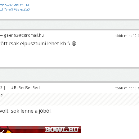
tch?v=8vGskTXt6LM
atch?v=w9KGzIexZu0
— geeri93@citromail.hu
több mint 10 
tt csak elpusztulni lehet kb :\ 😀
33
— #BeRedSeeRed
több mint 10 
 ?
olt, sok lenne a jóból.