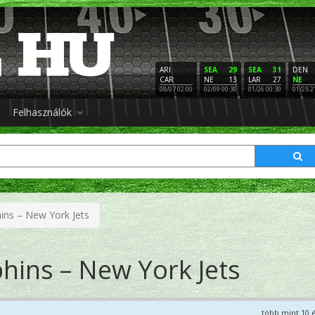
ARI
SEA
29
SEA
31
DEN
CAR
NE
13
LAR
27
NE
08/07 02:00
02/09 00:30
01/26 00:30
01/25 2
Felhasználók
ins – New York Jets
hins – New York Jets
több mint 10 