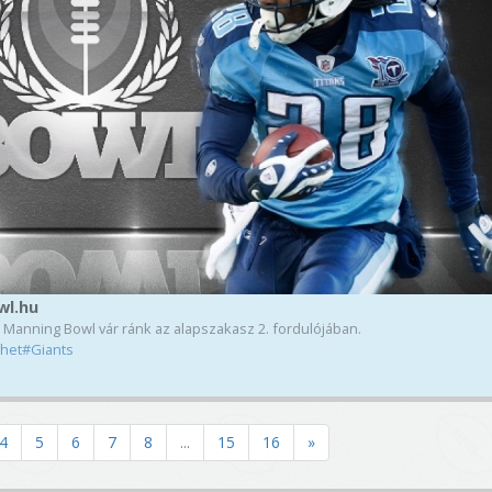
wl.hu
anning Bowl vár ránk az alapszakasz 2. fordulójában.
het#Giants
4
5
6
7
8
...
15
16
»