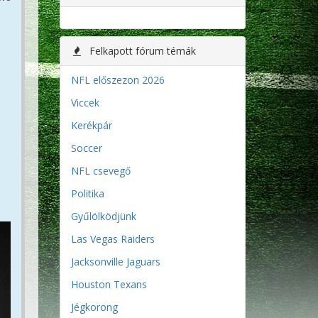
Felkapott fórum témák
NFL előszezon 2026
Viccek
Kerékpár
Soccer
NFL csevegő
Politika
Gyűlölködjünk
Las Vegas Raiders
Jacksonville Jaguars
Houston Texans
Jégkorong