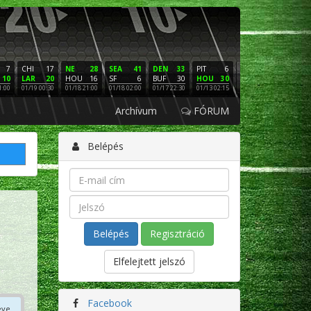
7
CHI
17
NE
28
SEA
41
DEN
33
PIT
6
NE
16
PHI
10
LAR
20
HOU
16
SF
6
BUF
30
HOU
30
LAC
3
SF
1:00
01/19 00:30
01/18 21:00
01/18 02:00
01/17 22:30
01/13 02:15
01/12 02:00
01/11 22:
Archívum
FÓRUM
Belépés
Regisztráció
Elfelejtett jelszó
Facebook
éve