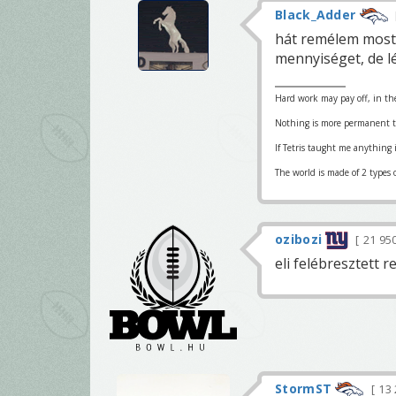
Black_Adder
hát remélem most
mennyiséget, de l
Hard work may pay off, in the
Nothing is more permanent t
If Tetris taught me anything 
The world is made of 2 types 
ozibozi
21 95
eli felébresztett
StormST
13