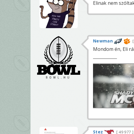
Elinak nem szólta
Newman
Mondom én, Eli rá
Stez
49 977