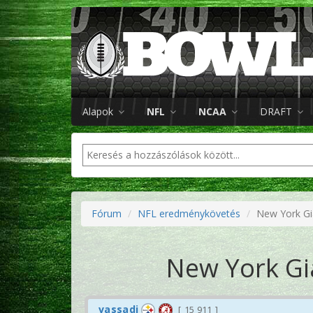
Alapok
NFL
NCAA
DRAFT
Fórum
NFL eredménykövetés
New York Gi
New York Gi
vassadi
15 911