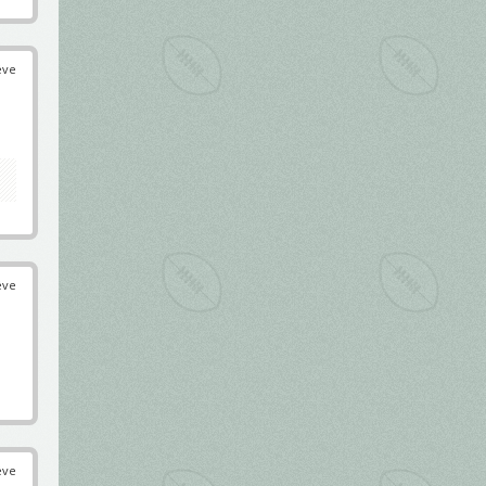
éve
éve
éve