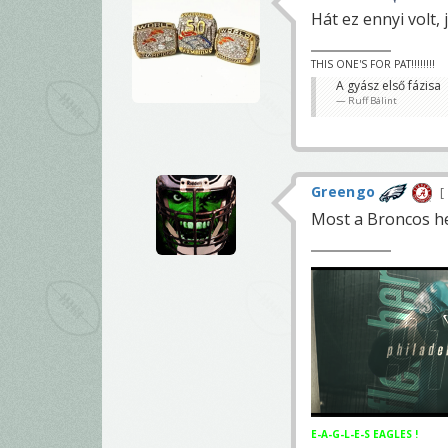
Hát ez ennyi volt, 
THIS ONE'S FOR PAT!!!!!!!!
A gyász első fázisa
Ruff Bálint
Greengo
Most a Broncos he
E-A-G-L-E-S EAGLES !