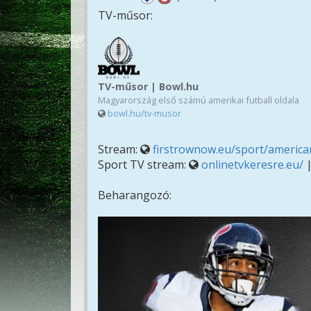
TV-műsor:
TV-műsor | Bowl.hu
Magyarország első számú amerikai futball oldala
bowl.hu/tv-musor
Stream:
firstrownow.eu/sport/american
Sport TV stream:
onlinetvkeresre.eu/
Beharangozó: