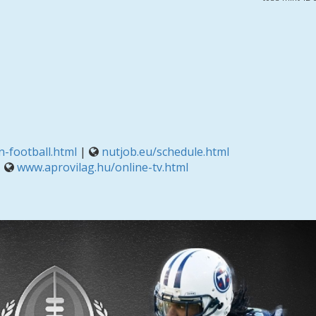
-football.html
|
nutjob.eu/schedule.html
|
www.aprovilag.hu/online-tv.html