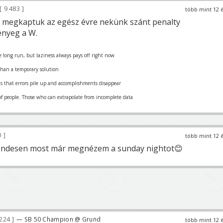
9 483
több mint 12 
 megkaptuk az egész évre nekünk szánt penalty
ényeg a W.
 long run, but laziness always pays off right now
han a temporary solution
is that errors pile up and accomplishments disappear
of people. Those who can extrapolate from incomplete data
0
több mint 12 
 rendesen most már megnézem a sunday nightot😊
 224
— SB 50 Champion @ Grund
több mint 12 