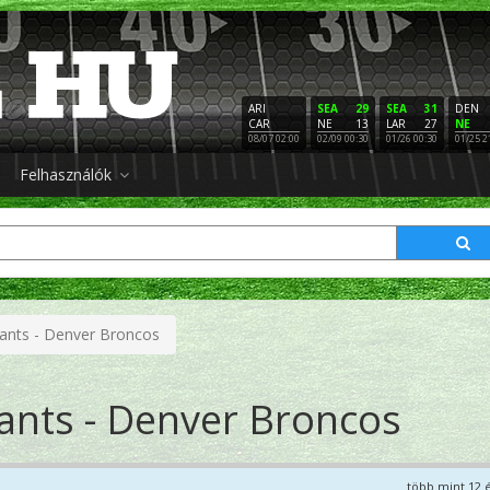
ARI
SEA
29
SEA
31
DEN
CAR
NE
13
LAR
27
NE
08/07 02:00
02/09 00:30
01/26 00:30
01/25 2
Felhasználók
ants - Denver Broncos
ants - Denver Broncos
több mint 12 