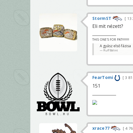
StormST
13
Eli mit nézett?
THIS ONE'S FOR PAT!!!!!!!!
A gyász első fázisa
Ruff Bálint
FearTomi
3 8
151
xrace77
4 7