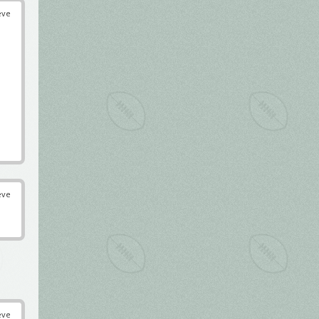
éve
éve
éve