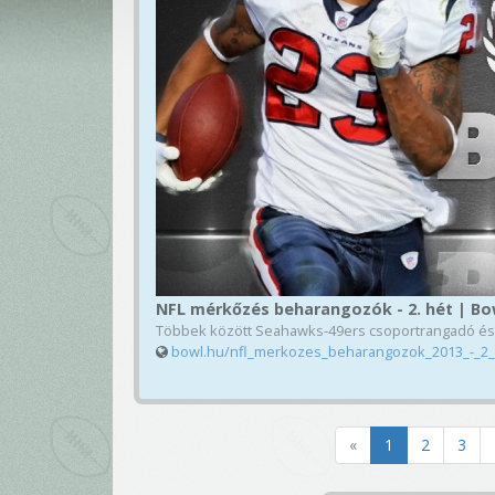
NFL mérkőzés beharangozók - 2. hét | Bo
Többek között Seahawks-49ers csoportrangadó és M
bowl.hu/nfl_merkozes_beharangozok_2013_-_2_
«
1
2
3