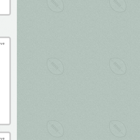
éve
éve