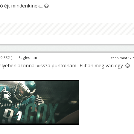
jó éjt mindenkinek... 😊
9 332
— Eagles fan
több mint 12 
lyében azonnal vissza puntolnám . Eliban még van egy. 😊