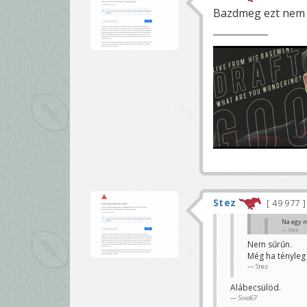
Bazdmeg ezt nem h
Stez
49 977
Na egy m
Stez
Nem sűrűn.
Vasquez egy fél
Még ha tényleg 
Sixo67
Stez
Alábecsülöd.
Sixo67