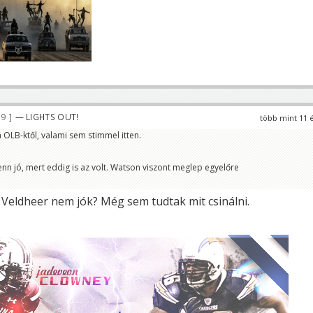
39
— LIGHTS OUT!
több mint 11 
OLB-ktől, valami sem stimmel itten.
enn jó, mert eddig is az volt. Watson viszont meglep egyelőre
Veldheer nem jók? Még sem tudtak mit csinálni.