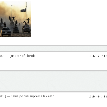
187
— Justicar of Florida
több mint 11 
941
— Salus populi suprema lex esto
több mint 11 