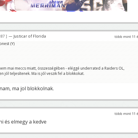
187
— Justicar of Florida
több mint 11 
onest (Y)
nem mai meccs miatt, összességében - eléggé underrated a Raiders OL,
 jól teljesítenek. Ma is jól veszik fel a blokkokat.
am, ma jol blokkolnak.
több mint 11 
nni és elmegy a kedve