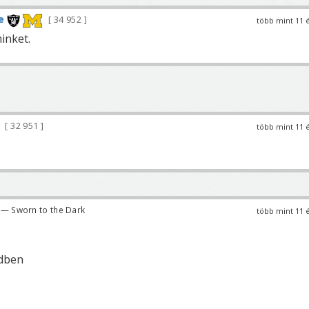
e
34 952
több mint 11 
minket.
32 951
több mint 11 
— Sworn to the Dark
több mint 11 
edben