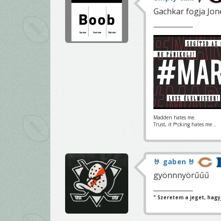
Gachkar fogja Jone
Madden hates me.
Trust, it f*cking hates me...
🤘 gaben 🤘
gyönnnyörűűű
" Szeretem a jeget, hagyj