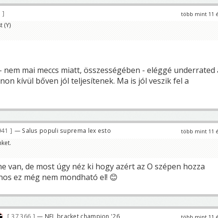
9
több mint 11 
 (Y)
 nem mai meccs miatt, összességében - eléggé underrated 
n kívül bőven jól teljesítenek. Ma is jól veszik fel a
941
— Salus populi suprema lex esto
több mint 11 
nket.
e van, de most úgy néz ki hogy azért az O szépen hozza
jnos ez még nem mondható el! 😊
37 366
— NFL bracket champion '26
több mint 11 