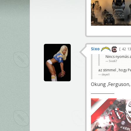
Sixo
42 1
Nincs nyomás a 
Sixo67
az stimmel , hogy P
deyell
Okung ,Ferguson, 