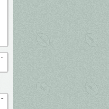
éve
éve