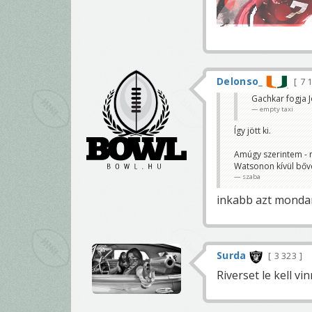
Delonso_
7 
Gachkar fogja J
empty taxi
Így jött ki.
Amúgy szerintem - 
Watsonon kívül bőven
szaba
inkabb azt mondan
Surda
3 323
Riverset le kell vi