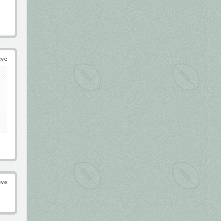
éve
éve