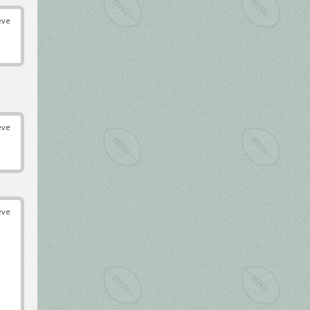
éve
éve
éve