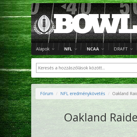
Alapok
NFL
NCAA
DRAFT
Fórum
NFL eredménykövetés
Oakland Rai
Oakland Raide