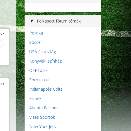
Felkapott fórum témák
Politika
éve
Soccer
USA és a világ
Könyvek, színház
OFF topik
Sorozatok
éve
Indianapolis Colts
Filmek
Atlanta Falcons
Vizes Sportok
New York Jets