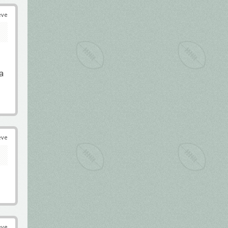
éve
a
éve
éve