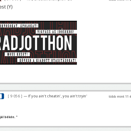
st (Y)
9 056
— If you ain't cheatin', you ain't tryin'
több mint 11 
ál békén. "