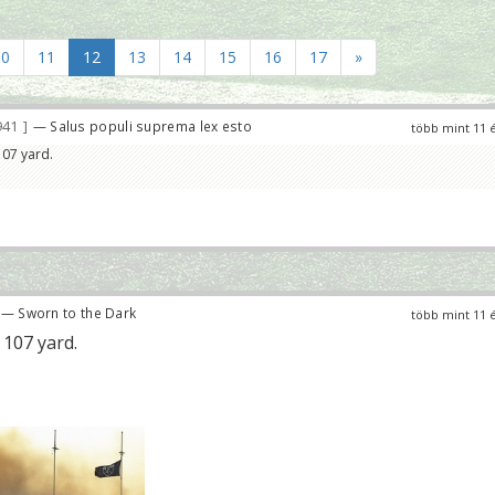
10
11
12
13
14
15
16
17
»
941
— Salus populi suprema lex esto
több mint 11 
107 yard.
— Sworn to the Dark
több mint 11 
 107 yard.