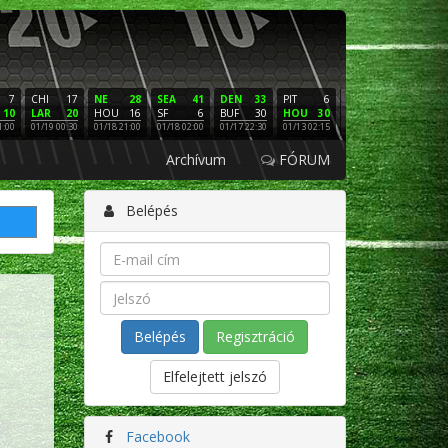
7
CHI
17
NE
28
SEA
41
DEN
33
PIT
6
NE
16
PHI
10
LAR
20
HOU
16
SF
6
BUF
30
HOU
30
LAC
3
SF
1:00
01/19 00:30
01/18 21:00
01/18 02:00
01/17 22:30
01/13 02:15
01/12 02:00
01/11 22:
Archívum
FÓRUM
Belépés
Regisztráció
Elfelejtett jelszó
Facebook