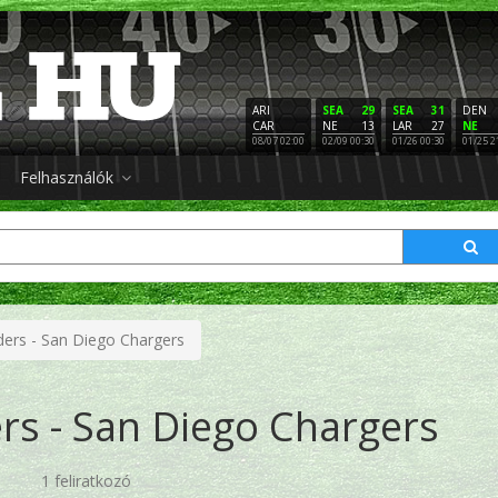
ARI
SEA
29
SEA
31
DEN
CAR
NE
13
LAR
27
NE
08/07 02:00
02/09 00:30
01/26 00:30
01/25 2
Felhasználók
ders - San Diego Chargers
rs - San Diego Chargers
1 feliratkozó