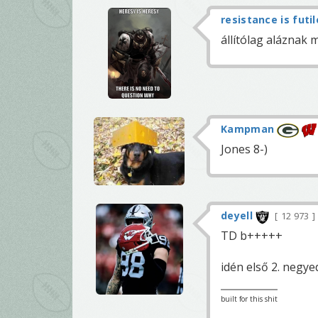
resistance is futil
állítólag aláznak 
Kampman
Jones 8-)
deyell
12 973
TD b+++++
idén első 2. negy
built for this shit