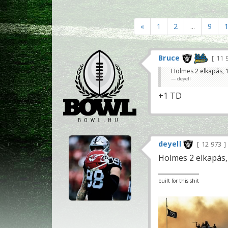
«
1
2
...
9
Bruce
11 
Holmes 2 elkapás, 
deyell
+1 TD
deyell
12 973
Holmes 2 elkapás,
built for this shit