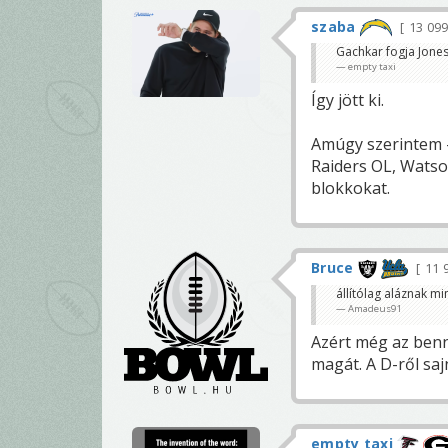
szaba
13 09
Gachkar fogja Jonest
empty taxi
Így jött ki.
Amúgy szerintem -
Raiders OL, Watsono
blokkokat.
Bruce
11 
állítólag aláznak mi
Amadeus91
Azért még az benn
magát. A D-ről sa
empty taxi