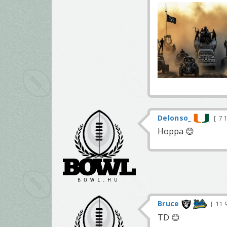
Delonso_
7 
Hoppa 😊
Bruce
11 
TD 😊