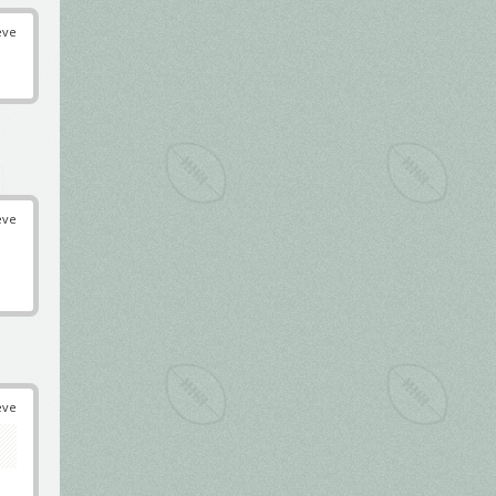
éve
éve
éve