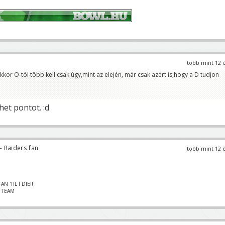
több mint 12 
kor O-tól több kell csak úgy,mint az elején, már csak azért is,hogy a D tudjon
het pontot. :d
 Raiders fan
több mint 12 
N 'TIL I DIE!!
– TEAM