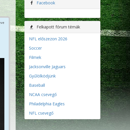
Facebook
éve
Felkapott fórum témák
NFL előszezon 2026
Soccer
Filmek
Jacksonville Jaguars
Gyűlölködjünk
Baseball
NCAA csevegő
Philadelphia Eagles
NFL csevegő