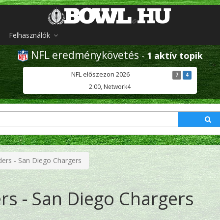
Felhasználók
NFL eredménykövetés
-
1 aktív topik
NFL előszezon 2026
7
4
2:00, Network4
ders - San Diego Chargers
rs - San Diego Chargers