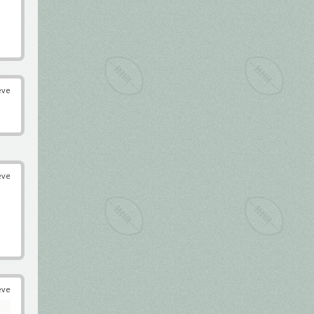
éve
éve
éve