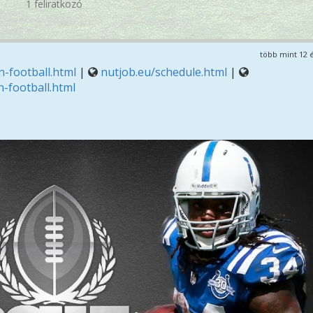
1 feliratkozó
több mint 12 
-football.html
|
nutjob.eu/schedule.html
|
-football.html