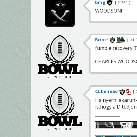
bmg
2 722
WOODSON!
Bruce
11 
fumble recovery 
CHARLES WOODS
Cubehead
Ha nyerni akarunk 
is,hogy a D tudjon 