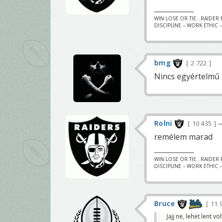
WIN LOSE OR TIE...RAIDER FA
DISCIPLINE – WORK ETHIC 
bmg
2 722
Nincs egyértelmű 
Rolni
10 435
—
remélem marad
WIN LOSE OR TIE...RAIDER FA
DISCIPLINE – WORK ETHIC 
Bruce
11 
Jajj ne, lehet lent vo