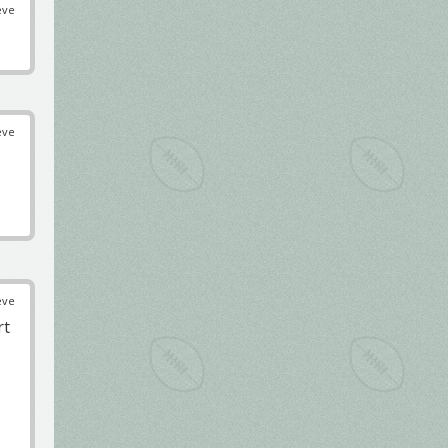
éve
éve
éve
rt