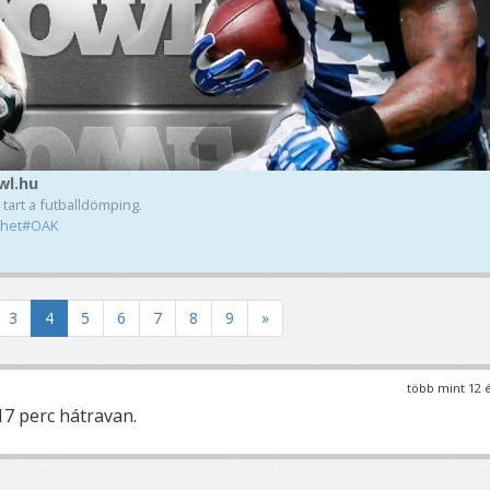
wl.hu
 tart a futballdömping.
_het#OAK
3
4
5
6
7
8
9
»
több mint 12 
17 perc hátravan.