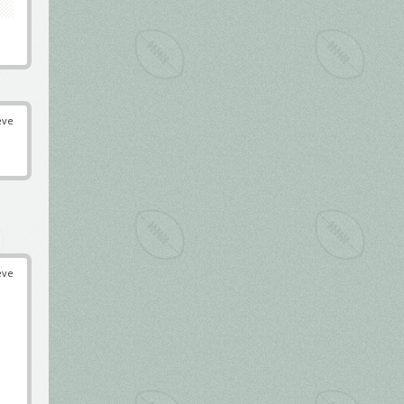
éve
éve