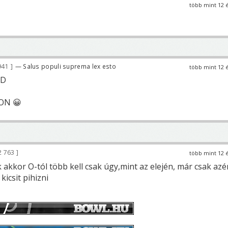
több mint 12 
941
— Salus populi suprema lex esto
több mint 12 
TD
ON 😀
2 763
több mint 12 
akkor O-tól több kell csak úgy,mint az elején, már csak azé
kicsit pihizni