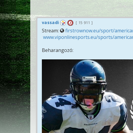
vassadi
15 911
Stream:
firstrownow.eu/sport/american
www.viponlinesports.eu/sports/american
Beharangozó: