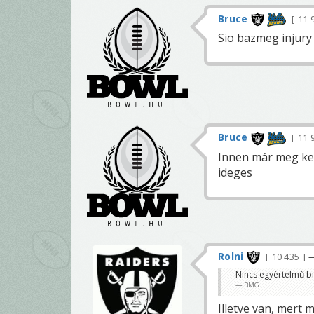
Bruce
11 
Sio bazmeg injury 
Bruce
11 
Innen már meg kell
ideges
Rolni
10 435
—
Nincs egyértelmű bi
BMG
Illetve van, mert 