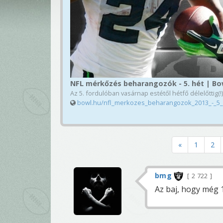
NFL mérkőzés beharangozók - 5. hét | Bo
Az 5. fordulóban vasárnap estétől hétfő délelőttig(!)
bowl.hu/nfl_merkozes_beharangozok_2013_-_5
«
1
2
bmg
2 722
Az baj, hogy még 