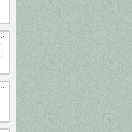
éve
éve