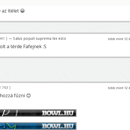
 az ítélet 😀
941
— Salus populi suprema lex esto
több mint 12 
volt a térde Fafejnek :S
2 763
több mint 12 
 hozzá fűzni 😊