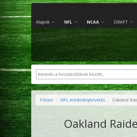
Alapok
NFL
NCAA
DRAFT
Fórum
NFL eredménykövetés
Oakland Rai
Oakland Raide