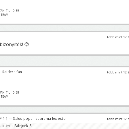
N 'TIL I DIE!!
– TEAM
több mint 12 
bizonyíték! 😊
 Raiders fan
több mint 12 
N 'TIL I DIE!!
– TEAM
941
— Salus populi suprema lex esto
több mint 12 
lt a térde Fafejnek :S