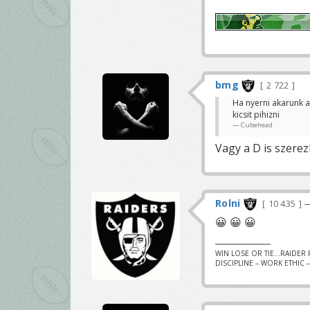
bmg
2 722
Ha nyerni akarunk ak
kicsit pihizni
Cubehead
Vagy a D is szerez
Rolni
10 435
—
😀 😀 😀
WIN LOSE OR TIE...RAIDER FA
DISCIPLINE – WORK ETHIC 