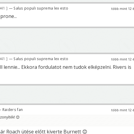
941
— Salus populi suprema lex esto
több mint 12 
prone...
941
— Salus populi suprema lex esto
több mint 12 
 lennie... Ekkora fordulatot nem tudok elképzelni. Rivers is
 Raiders fan
több mint 12 
zonyíték! 😊
már Roach ütése előtt kiverte Burnett 😊