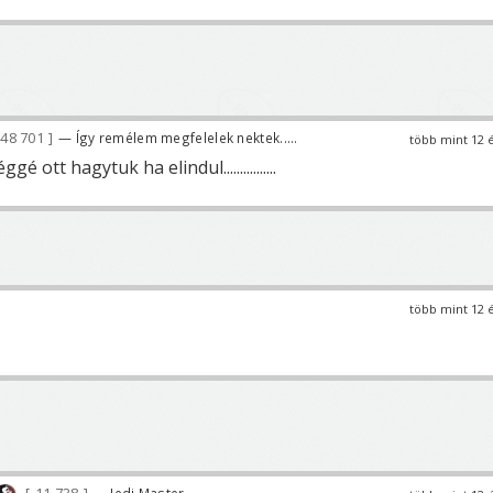
48 701
— Így remélem megfelelek nektek.....
több mint 12 
 ott hagytuk ha elindul................
több mint 12 