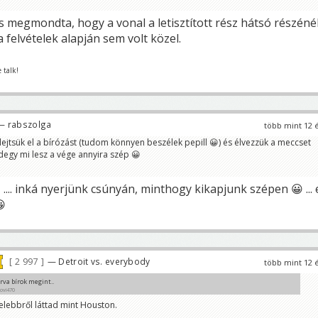
s megmondta, hogy a vonal a letisztított rész hátsó részéné
a felvételek alapján sem volt közel.
 talk!
— rabszolga
több mint 12 
lejtsük el a bírózást (tudom könnyen beszélek pepill 😀) és élvezzük a meccset
egy mi lesz a vége annyira szép 😀
... inká nyerjünk csúnyán, minthogy kikapjunk szépen 😀 ... 
😀
2 997
— Detroit vs. everybody
több mint 12 
rva bírok megint..
kovi470
ebbről láttad mint Houston.
róztunk (ma) jogtalanul?