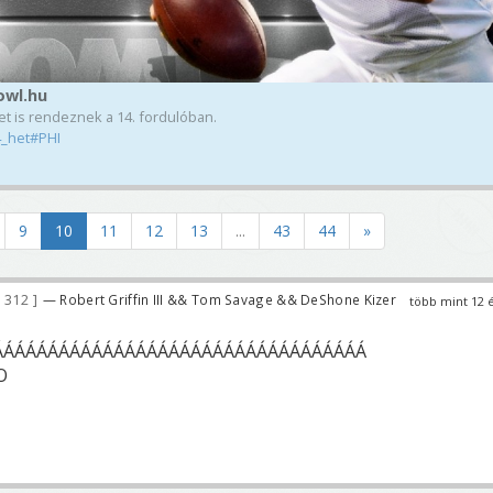
owl.hu
t is rendeznek a 14. fordulóban.
4_het#PHI
9
10
11
12
13
...
43
44
»
 312
— Robert Griffin III && Tom Savage && DeShone Kizer
több mint 12 
ÁÁÁÁÁÁÁÁÁÁÁÁÁÁÁÁÁÁÁÁÁÁÁÁÁÁÁÁÁÁÁÁÁÁ
O