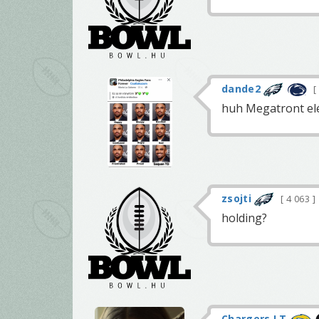
dande2
huh Megatront eléggé
zsojti
4 063
holding?
Chargers LT