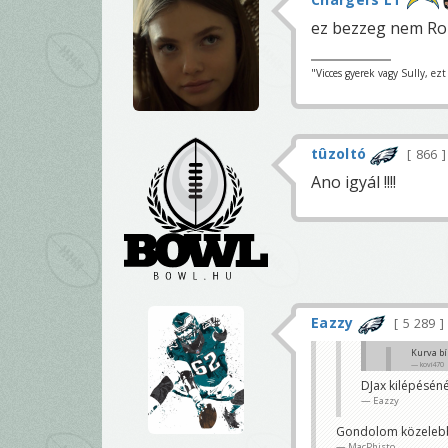
ez bezzeg nem Rou
"Vicces gyerek vagy Sully, ez
tûzoltó
866
Ano igyál !!!!
Eazzy
5 289
Kurva bí
kovi470
DJax kilépéséné
Mikor bíróztu
Eazzy
Bazzani
Gondolom közelebbr
MacPhisto