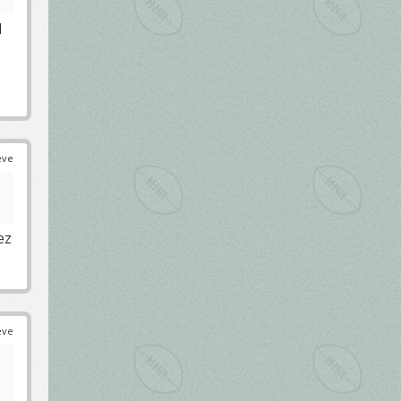
l
éve
ez
éve