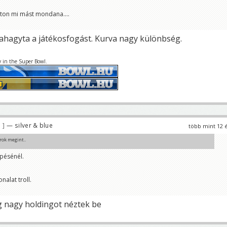
él, ami nem volt kilépés.
ton mi mást mondana....
hagyta a játékosfogást. Kurva nagy különbség.
y in the Super Bowl.
5
— silver & blue
több mint 12 
rok megint..
épésénél.
nk (ma) jogtalanul?
onalat troll.
g nagy holdingot néztek be