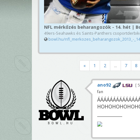
NFL mérkőzés beharangozók - 14. hét | B
49ers-Seahawks és Saints-Panthers csoportderbike
bowl.hu/nfl_merkozes_beharangozok_2013_-_1
«
1
2
...
7
8
ano92
5
fan
ÁÁÁÁÁÁÁÁÁÁÁÁÁ
HOHOHOHOHOH