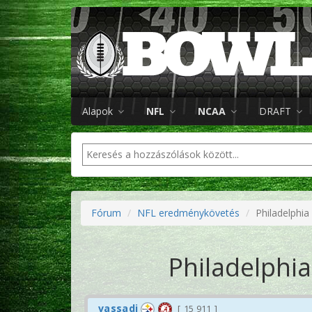
Alapok
NFL
NCAA
DRAFT
Fórum
NFL eredménykövetés
Philadelphia
Philadelphia
vassadi
15 911