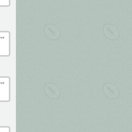
éve
éve