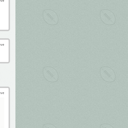
éve
éve
éve