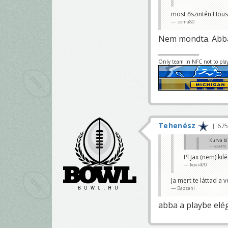
DJax kilépésén
most őszintén Hous
Eazzy
soma80
Nem mondta. Abba
Only team in NFC not to pla
Tehenész
67
Kurva bí
kovi470
Pl Jax (nem) kil
Mikor bíróztu
kovi470
Bazzani
Ja mert te láttad a v
Bazzani
abba a playbe elé