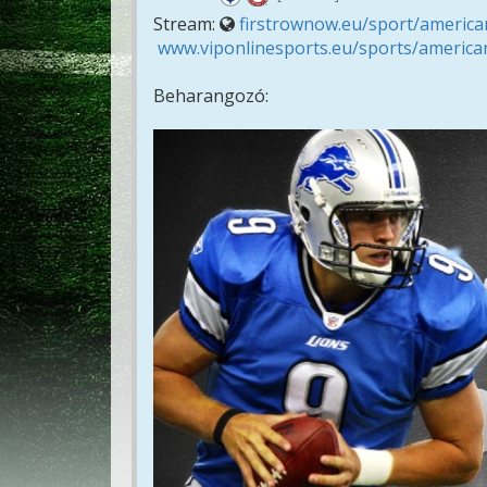
Stream:
firstrownow.eu/sport/american
www.viponlinesports.eu/sports/american
Beharangozó: