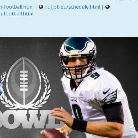
-football.html
|
nutjob.eu/schedule.html
|
-football.html