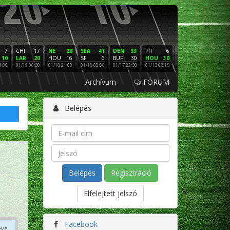
7
CHI
17
NE
28
SEA
41
DEN
33
PIT
6
NE
16
PHI
10
LAR
20
HOU
16
SF
6
BUF
30
HOU
30
LAC
3
SF
1:00
01/19 00:30
01/18 21:00
01/18 02:00
01/17 22:30
01/13 02:15
01/12 02:00
01/11 22:
Archívum
FÓRUM
Belépés
Regisztráció
Elfelejtett jelszó
Facebook
éve