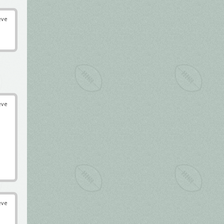
éve
éve
éve