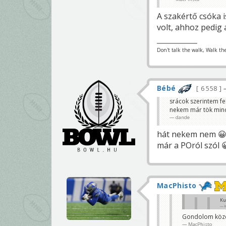
A szakértő csóka i
volt, ahhoz pedig 
Don't talk the walk, Walk the
Bébé
6 558
srácok szerintem fe
nekem már tök mind
dande
hát nekem nem 😀 .
már a POról szól 
MacPhisto
Ku
Gondolom közel
Mikor bí
MacPhisto
Bazzani