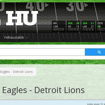
ARI
SEA
29
SEA
31
DEN
CAR
NE
13
LAR
27
NE
08/07 02:00
02/09 00:30
01/26 00:30
01/25 2
Felhasználók
 Eagles - Detroit Lions
 Eagles - Detroit Lions
több mint 12 