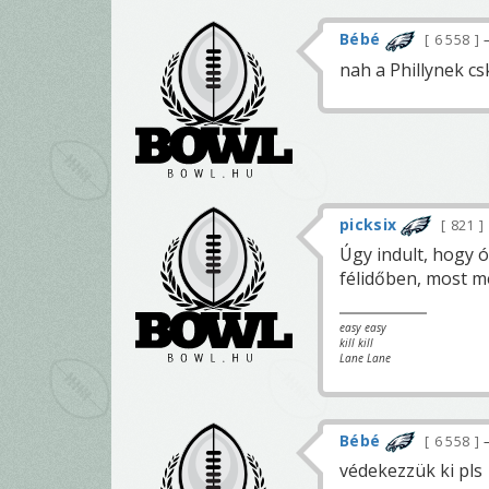
Bébé
6 558
nah a Phillynek csk
picksix
821
Úgy indult, hogy 
félidőben, most m
easy easy
kill kill
Lane Lane
Bébé
6 558
védekezzük ki pls