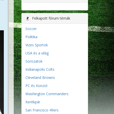
Felkapott fórum témák
Soccer
Politika
Vizes Sportok
USA és a világ
Sorozatok
Indianapolis Colts
Cleveland Browns
PC és Konzol
Washington Commanders
Kerékpár
San Francisco 49ers