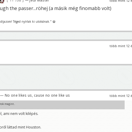
11 738
— Jedi Master
több mint 12 
gh the passer...röhej (a másik még finomabb volt)
t díjazom! Téged nyírlak ki utolsónak." 😀
több mint 12 
— No one likes us, cause no one like us
több mint 12 
rok megint..
l, ami nem volt kilépés.
nk (ma) jogtalanul?
ől láttad mint Houston.