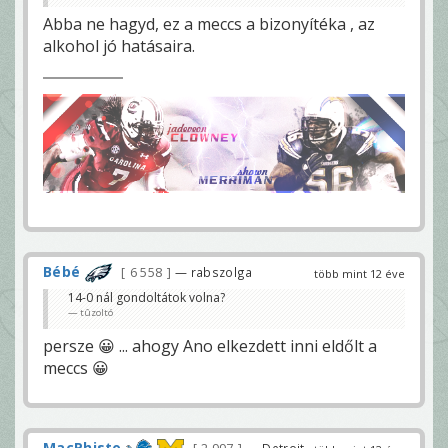
Abba ne hagyd, ez a meccs a bizonyítéka , az
alkohol jó hatásaira.
Bébé
6 558
— rabszolga
több mint 12 éve
14-0 nál gondoltátok volna?
tûzoltó
persze 😀 ... ahogy Ano elkezdett inni eldőlt a
meccs 😀
MacPhisto