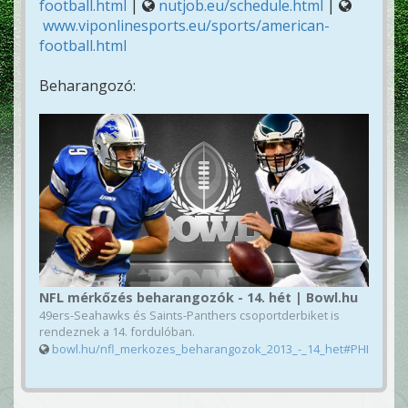
football.html
|
nutjob.eu/schedule.html
|
www.viponlinesports.eu/sports/american-
football.html
Beharangozó:
NFL mérkőzés beharangozók - 14. hét | Bowl.hu
49ers-Seahawks és Saints-Panthers csoportderbiket is
rendeznek a 14. fordulóban.
bowl.hu/nfl_merkozes_beharangozok_2013_-_14_het#PHI