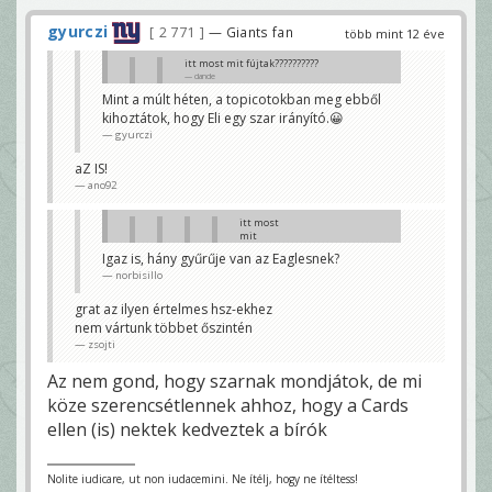
gyurczi
2 771
— Giants fan
több mint 12 éve
itt most mit fújtak??????????
dande
Mint a múlt héten, a topicotokban meg ebből
Ineligible man downfield and that big pass
kihoztátok, hogy Eli egy szar irányító.😀
play comes back.
Bazzani
gyurczi
mázlink van na
aZ IS!
dande
ano92
itt most
mit
fújtak?????
Igaz is, hány gyűrűje van az Eaglesnek?
?????
norbisillo
dande
Ineligible man
grat az ilyen értelmes hsz-ekhez
downfield and that
nem vártunk többet őszintén
big pass play comes
back.
zsojti
Bazzani
Az nem gond, hogy szarnak mondjátok, de mi
mázlink van na
dande
köze szerencsétlennek ahhoz, hogy a Cards
ellen (is) nektek kedveztek a bírók
Mint a múlt héten, a topicotokban meg
ebből kihoztátok, hogy Eli egy szar
irányító.😀
gyurczi
Nolite iudicare, ut non iudacemini. Ne ítélj, hogy ne ítéltess!