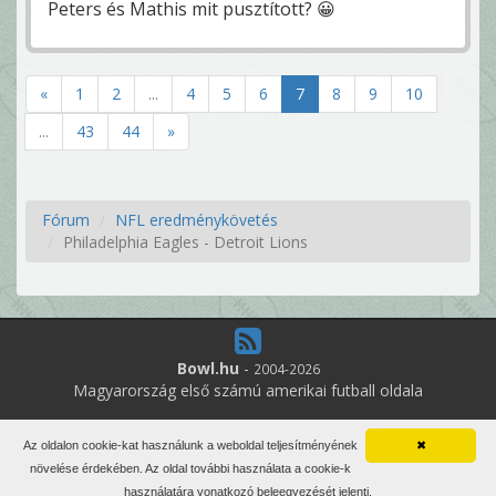
Peters és Mathis mit pusztított? 😀
«
1
2
...
4
5
6
7
8
9
10
...
43
44
»
Fórum
NFL eredménykövetés
Philadelphia Eagles - Detroit Lions
Bowl.hu
-
2004-2026
Magyarország első számú amerikai futball oldala
11
online felhasználó
Az oldalon cookie-kat használunk a weboldal teljesítményének
✖
Minden jog fenntartva. Írott anyagok újraközlése csak a szerző
növelése érdekében. Az oldal további használata a cookie-k
engedélyével.
használatára vonatkozó beleegyezését jelenti.