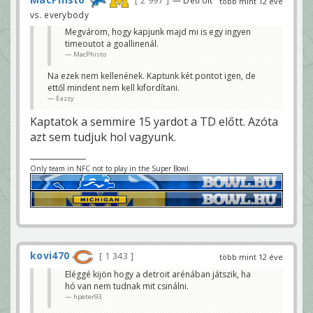
2 997
— Detroit
több mint 12 éve
vs. everybody
Megvárom, hogy kapjunk majd mi is egy ingyen
timeoutot a goallinenál.
MacPhisto
Na ezek nem kellenének. Kaptunk két pontot igen, de
ettől mindent nem kell kifordítani.
Eazzy
Kaptatok a semmire 15 yardot a TD előtt. Azóta
azt sem tudjuk hol vagyunk.
Only team in NFC not to play in the Super Bowl.
kovi470
1 343
több mint 12 éve
Eléggé kijön hogy a detroit arénában játszik, ha
hó van nem tudnak mit csinálni.
hpeter93