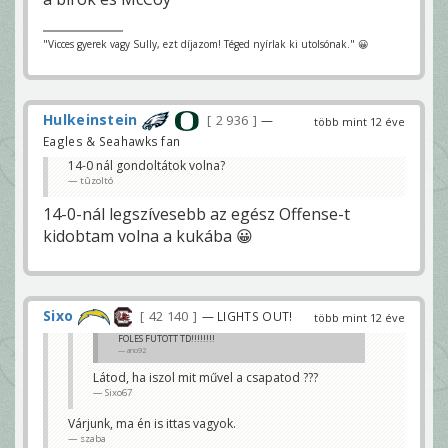
"Vicces gyerek vagy Sully, ezt díjazom! Téged nyírlak ki utolsónak." 😀
Hulkeinstein
2 936
—
több mint 12 éve
Eagles & Seahawks fan
14-0 nál gondoltátok volna?
tûzoltó
14-0-nál legszívesebb az egész Offense-t
kidobtam volna a kukába 😀
Sixo
42 140
— LIGHTS OUT!
több mint 12 éve
FOLES FUTOTT TD!!!!!!!!
ano92
Látod, ha iszol mit művel a csapatod ???
Sixo67
Várjunk, ma én is ittas vagyok.
szaba