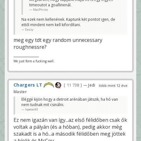
timeoutot a goallinenál.
MacPhisto
Na ezek nem kellenének. Kaptunk két pontot igen, de
ettől mindent nem kell kifordítani.
Eazzy
meg egy tdt egy random unnecessary
roughnessre?
We just form a fucking wall.
Chargers LT
11 738
— Jedi
több mint 12 éve
Master
Eléggé kijön hogy a detroit arénában játszik, ha hó van
nem tudnak mit csinálni.
hpeter93
Ez nem igazán van így...az első félidőben csak ők
voltak a pályán (és a hóban), pedig akkor még
szakadt is a hó...a második félidőben meg jöttek
a bírók és McCoy