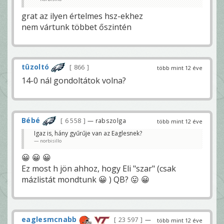
mázlink van na
dande
grat az ilyen értelmes hsz-ekhez
Mint a múlt héten, a topicotokban meg ebből
nem vártunk többet őszintén
kihoztátok, hogy Eli egy szar irányító.😀
gyurczi
tûzoltó
866
több mint 12 éve
14-0 nál gondoltátok volna?
Bébé
6 558
— rabszolga
több mint 12 éve
Igaz is, hány gyűrűje van az Eaglesnek?
norbisillo
😀 😀 😀
Ez most h jön ahhoz, hogy Eli "szar" (csak
mázlistát mondtunk 😀 ) QB? 😛 😀
eaglesmcnabb
23 597
—
több mint 12 éve