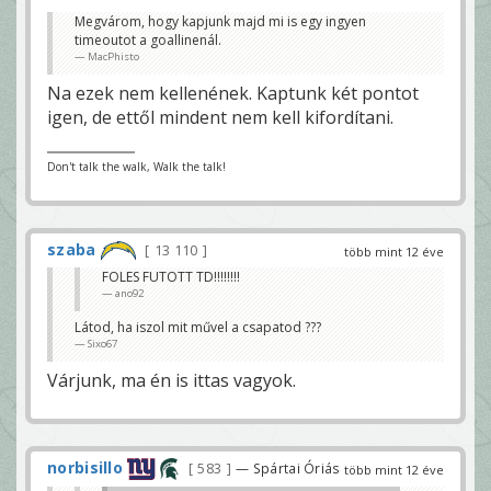
Megvárom, hogy kapjunk majd mi is egy ingyen
timeoutot a goallinenál.
MacPhisto
Na ezek nem kellenének. Kaptunk két pontot
igen, de ettől mindent nem kell kifordítani.
Don't talk the walk, Walk the talk!
szaba
13 110
több mint 12 éve
FOLES FUTOTT TD!!!!!!!!
ano92
Látod, ha iszol mit művel a csapatod ???
Sixo67
Várjunk, ma én is ittas vagyok.
norbisillo
583
— Spártai Óriás
több mint 12 éve