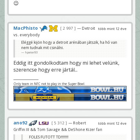
😉
MacPhisto
2 997
— Detroit
több mint 12 éve
vs. everybody
Eléggé kijön hogy a detroit arénában játszik, ha hó van
nem tudnak mit csinálni.
hpeter93
Eddig itt gondolkodtam hogy mi lehet velünk,
szerencse hogy erre jártál...
Only team in NFC not to play in the Super Bowl.
ano92
5 312
— Robert
több mint 12 éve
Griffin III && Tom Savage && DeShone Kizer fan
FOLES FUTOTT TD!!!!!!!!