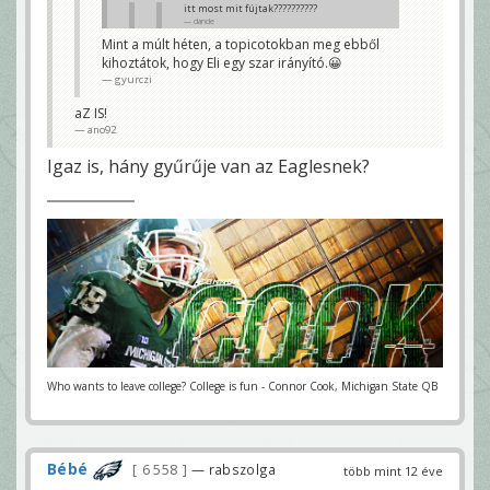
itt most mit fújtak??????????
dande
Mint a múlt héten, a topicotokban meg ebből
Ineligible man downfield and that big pass
kihoztátok, hogy Eli egy szar irányító.😀
play comes back.
Bazzani
gyurczi
mázlink van na
aZ IS!
dande
ano92
Igaz is, hány gyűrűje van az Eaglesnek?
Who wants to leave college? College is fun - Connor Cook, Michigan State QB
Bébé
6 558
— rabszolga
több mint 12 éve