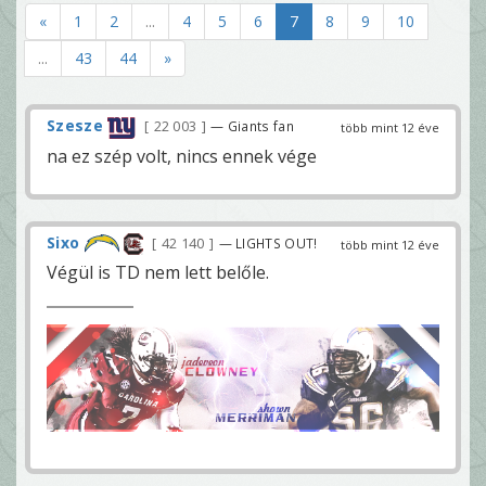
«
1
2
...
4
5
6
7
8
9
10
...
43
44
»
Szesze
22 003
— Giants fan
több mint 12 éve
na ez szép volt, nincs ennek vége
Sixo
42 140
— LIGHTS OUT!
több mint 12 éve
Végül is TD nem lett belőle.