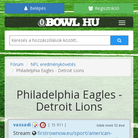
Belépés
Regisztráció
Fórum
NFL eredménykövetés
Philadelphia Eagles - Detroit Lions
Philadelphia Eagles -
Detroit Lions
vassadi
15 911
több mint 12 éve
Stream:
firstrownow.eu/sport/american-