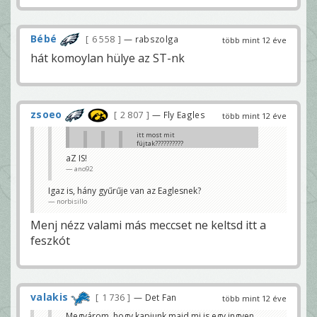
Bébé
6 558
— rabszolga
több mint 12 éve
hát komoylan hülye az ST-nk
zsoeo
2 807
— Fly Eagles
több mint 12 éve
itt most mit
fújtak??????????
dande
aZ IS!
ano92
Ineligible man downfield and
that big pass play comes back.
Bazzani
Igaz is, hány gyűrűje van az Eaglesnek?
norbisillo
mázlink van na
dande
Menj nézz valami más meccset ne keltsd itt a
Mint a múlt héten, a topicotokban meg ebből
feszkót
kihoztátok, hogy Eli egy szar irányító.😀
gyurczi
valakis
1 736
— Det Fan
több mint 12 éve
Megvárom, hogy kapjunk majd mi is egy ingyen