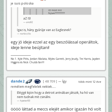
je suis poloska
itt most mit
fújtak??????????
dande
aZ IS!
ano92
Ineligible man downfield and
that big pass play comes back.
Bazzani
Igaz is, hány gyűrűje van az Eaglesnek?
norbisillo
mázlink van na
dande
egy jó ideje ezzel az egy beszólással operáltok,
Mint a múlt héten, a topicotokban meg ebből
ideje lenne beújítani!
kihoztátok, hogy Eli egy szar irányító.😀
gyurczi
No 1. Kyle Pitts, Jordan Mailata, Myles Garrett, Jerry Jeudy, Tre Harris, Jayden
Higgins és Nick Chubb fan!!!
dande2
48 709
— Így
több mint 12 éve
remélem megfelelek nektek.....
Eléggé kijön hogy a detroit arénában játszik, ha hó van
nem tudnak mit csinálni.
hpeter93
öööö láttad a meccs elejét amikor igazán hó volt