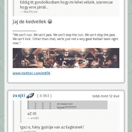
Eddig itt gondolkodtam hogy mi lehet velünk, szerencse
hogy erre jártál...
MacPhisto
Jaj de kedvellek 😀
"We can't run. We can't pass. We can't stop the run. We can't stop the pass.
We can't kick. Other than that, we're just not a very good football team right
now."
www.twitter.com/m87k
zsojti
4 063
több mint 12 éve
itt most mit
fújtak??????????
dande
aZ IS!
ano92
Ineligible man downfield and
that big pass play comes back.
Bazzani
Igaz is, hány gyűrűje van az Eaglesnek?
norbisillo