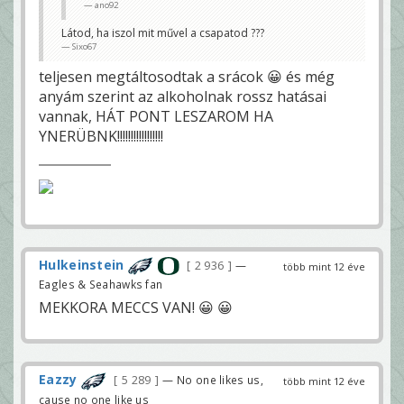
ano92
Látod, ha iszol mit művel a csapatod ???
Sixo67
teljesen megtáltosodtak a srácok 😀 és még
anyám szerint az alkoholnak rossz hatásai
vannak, HÁT PONT LESZAROM HA
YNERÜBNK!!!!!!!!!!!!!!!!!
Hulkeinstein
2 936
—
több mint 12 éve
Eagles & Seahawks fan
MEKKORA MECCS VAN! 😀 😀
Eazzy
5 289
— No one likes us,
több mint 12 éve
cause no one like us