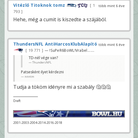
Vitézlő Titoknok tomz
1
több mint 6 éve
793
Hehe, még a cumit is kiszedte a szájából.
ThundersNFL AntiHarcosKlubAlapító
több mint 6 éve
19 771
— !SuPeR6BoWL!Vrabel.......
TD-nél vége van?
ThundersNFL
Patsesként ilyet kérdezni
nnntm
Tudja a tököm idényre mi a szabály 🤔🤔🤔
Draft
2001-2003-2004-2014-2016-2018