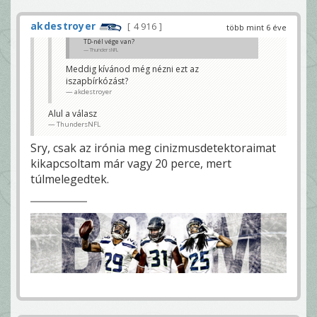
akdestroyer
4 916
több mint 6 éve
TD-nél vége van?
ThundersNFL
Meddig kívánod még nézni ezt az
iszapbírkózást?
akdestroyer
Alul a válasz
ThundersNFL
Sry, csak az irónia meg cinizmusdetektoraimat
kikapcsoltam már vagy 20 perce, mert
túlmelegedtek.