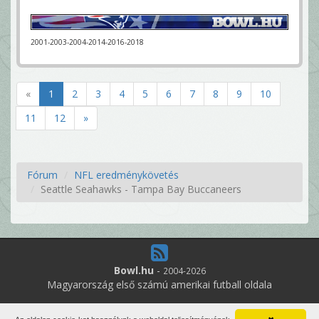
2001-2003-2004-2014-2016-2018
«
1
2
3
4
5
6
7
8
9
10
11
12
»
Fórum
NFL eredménykövetés
Seattle Seahawks - Tampa Bay Buccaneers
Bowl.hu
-
2004-2026
Magyarország első számú amerikai futball oldala
7
online felhasználó