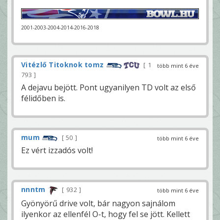
2001-2003-2004-2014-2016-2018
Vitézlő Titoknok tomz
1
több mint 6 éve
793
A dejavu bejött. Pont ugyanilyen TD volt az első
félidőben is.
mum
50
több mint 6 éve
Ez vért izzadós volt!
nnntm
932
több mint 6 éve
Gyönyörű drive volt, bár nagyon sajnálom
ilyenkor az ellenfél O-t, hogy fel se jött. Kellett