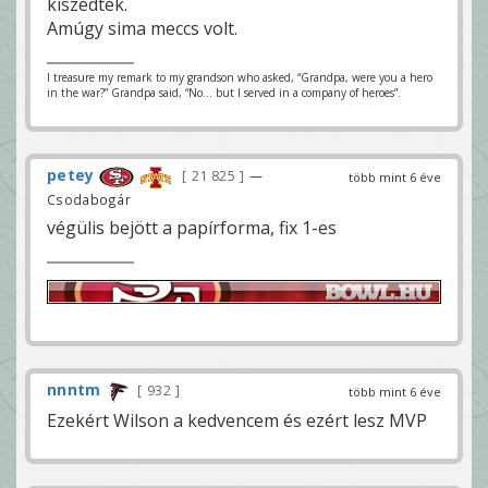
kiszedték.
Amúgy sima meccs volt.
I treasure my remark to my grandson who asked, “Grandpa, were you a hero
in the war?” Grandpa said, “No… but I served in a company of heroes”.
petey
21 825
—
több mint 6 éve
Csodabogár
végülis bejött a papírforma, fix 1-es
nnntm
932
több mint 6 éve
Ezekért Wilson a kedvencem és ezért lesz MVP