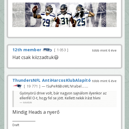
12th member
1 053
több mint 6 éve
Hat csak kiizzadtuk😃
ThundersNFL AntiHarcosKlubAlapító
több mint 6 éve
19 771
— !SuPeR6BoWL!Vrabel.......
Gyönyörű drive volt, bár nagyon sajnálom ilyenkor az
ellenfél O-t, hogy fel se jött. Kellett nekik írást hívni
nnntm
Mindig Heads a nyerő
Draft