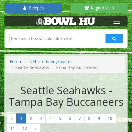
Belépés
Regisztráció
Fórum
NFL eredménykövetés
Seattle Seahawks - Tampa Bay Buccaneers
Seattle Seahawks -
Tampa Bay Buccaneers
«
1
2
3
4
5
6
7
8
9
10
11
12
»