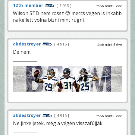
12th member
1 053
több mint 6 éve
Wilson 5TD nem rossz 😊 meccs vegen is inkabb
ra kellett volna bizni mint rugni..
akdestroyer
4 916
több mint 6 éve
De nem.
akdestroyer
4 916
több mint 6 éve
Ne jinxeljetek, még a végén visszafújják.