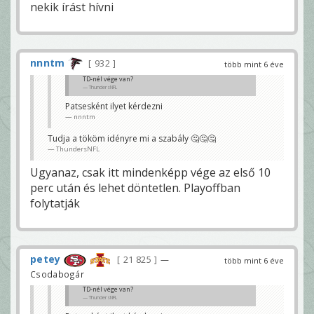
nekik írást hívni
nnntm
932
több mint 6 éve
TD-nél vége van?
ThundersNFL
Patsesként ilyet kérdezni
nnntm
Tudja a tököm idényre mi a szabály 🤔🤔🤔
ThundersNFL
Ugyanaz, csak itt mindenképp vége az első 10
perc után és lehet döntetlen. Playoffban
folytatják
petey
21 825
—
több mint 6 éve
Csodabogár
TD-nél vége van?
ThundersNFL