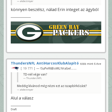
akdestroyer
könnyen beszélsz, nálad Erin integet az ágyból
ThundersNFL AntiHarcosKlubAlapító
több mint 6 éve
19 771
— !SuPeR6BoWL!Vrabel.......
TD-nél vége van?
ThundersNFL
Meddig kívánod még nézni ezt az iszapbírkózást?
akdestroyer
Alul a válasz
Draft