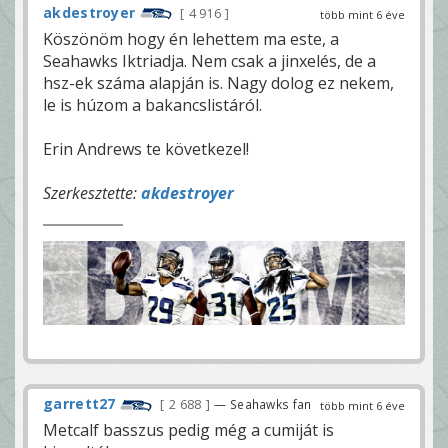
akdestroyer
4 916
több mint 6 éve
Köszönöm hogy én lehettem ma este, a
Seahawks Iktriadja. Nem csak a jinxelés, de a
hsz-ek száma alapján is. Nagy dolog ez nekem,
le is húzom a bakancslistáról.
Erin Andrews te következel!
Szerkesztette:
akdestroyer
garrett27
2 688
— Seahawks fan
több mint 6 éve
Metcalf basszus pedig még a cumiját is