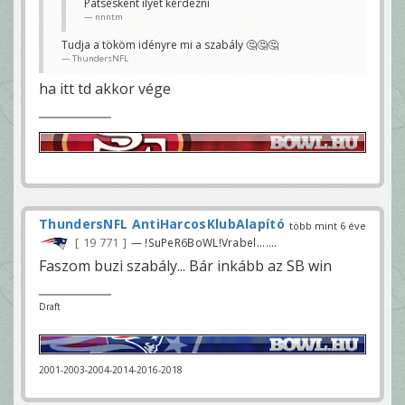
Patsesként ilyet kérdezni
nnntm
Tudja a tököm idényre mi a szabály 🤔🤔🤔
ThundersNFL
ha itt td akkor vége
ThundersNFL AntiHarcosKlubAlapító
több mint 6 éve
19 771
— !SuPeR6BoWL!Vrabel.......
Faszom buzi szabály... Bár inkább az SB win
Draft
2001-2003-2004-2014-2016-2018