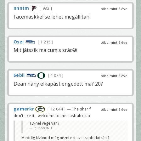
nnntm
932
több mint 6 éve
Facemaskkel se lehet megállítani
Oszi
1 215
több mint 6 éve
Mit játszik ma cumis srác😀
Sebii
4 074
több mint 6 éve
Dean hány elkapást engedett ma? 20?
gamerkr
12 044
— The sharif
több mint 6 éve
don't like it - welcome to the casbah club
TD-nél vége van?
ThundersNFL
Meddig kívánod még nézni ezt az iszapbírkózást?