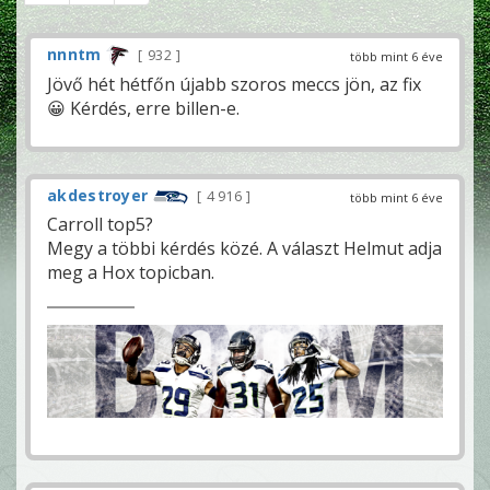
nnntm
932
több mint 6 éve
Jövő hét hétfőn újabb szoros meccs jön, az fix
😀 Kérdés, erre billen-e.
akdestroyer
4 916
több mint 6 éve
Carroll top5?
Megy a többi kérdés közé. A választ Helmut adja
meg a Hox topicban.