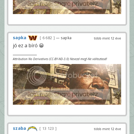
sapka
6 682
— sapka
több mint 12 éve
jó ez a bíró 😀
Attribution No Derivatives (CC-BY-ND-3.0) Nevezd meg!-Ne változtasd!
szaba
13 123
több mint 12 éve