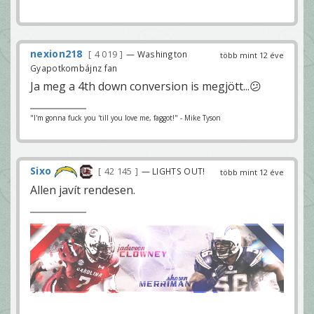
nexion218
4 019
— Washington
több mint 12 éve
Gyapotkombájnz fan
Ja meg a 4th down conversion is megjött...😕
"I'm gonna fuck you 'till you love me, faggot!" - Mike Tyson
Sixo
42 145
— LIGHTS OUT!
több mint 12 éve
Allen javít rendesen.