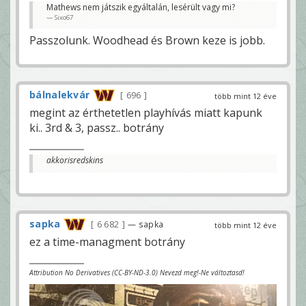
Mathews nem játszik egyáltalán, lesérült vagy mi?
Sixo67
Passzolunk. Woodhead és Brown keze is jobb.
bálnalekvár
696
több mint 12 éve
megint az érthetetlen playhívás miatt kapunk
ki.. 3rd & 3, passz.. botrány
akkorisredskins
sapka
6 682
— sapka
több mint 12 éve
ez a time-managment botrány
Attribution No Derivatives (CC-BY-ND-3.0) Nevezd meg!-Ne változtasd!