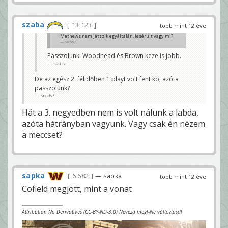
szaba
13 123
több mint 12 éve
Mathews nem játszik egyáltalán, lesérült vagy mi?
Sixo67
Passzolunk. Woodhead és Brown keze is jobb.
szaba
De az egész 2. félidőben 1 playt volt fent kb, azóta
passzolunk?
Sixo67
Hát a 3. negyedben nem is volt nálunk a labda,
azóta hátrányban vagyunk. Vagy csak én nézem
a meccset?
sapka
6 682
— sapka
több mint 12 éve
Cofield megjött, mint a vonat
Attribution No Derivatives (CC-BY-ND-3.0) Nevezd meg!-Ne változtasd!