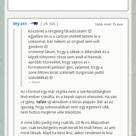
Wyatt
26 306
több mint 15 éve
köszönet a rengeteg fáradozásért 😊
egyelőre én is a carbon mellett tettem le a
voksomat, bár nekem az origivel sem volt
gondom 😊
örömmel látom, hogy a cikkek is átkerültek és a
képek túlnyomó része sem avult el bennük,
apróbb észrevétel, hogy sajnos az i-
formationnél például igen, valamint, hogy a
zone blitzes kicsit szétesett (szigorúan javító
szándékkal) 😊
Wyatt
Az I-formot egy már régóta nem a szerkesztőségben
lévő ember csinálta, és a képek sajnos elvesztek. Ha van
rá igény,
talán
újrakreálom a leírás alapján. Bár az az
igazság, hogy színvonalában nem egy egetverő cikk,
nem biztos megérné vele tökölőzni.
A zone blitz pedig még csak kb. 20 %-os állapotban
van, csak tesztelgetés miatt került fel múlt héten, az ami
most látszik. Majd ha kész lesz, akkor rendesen ki lesz