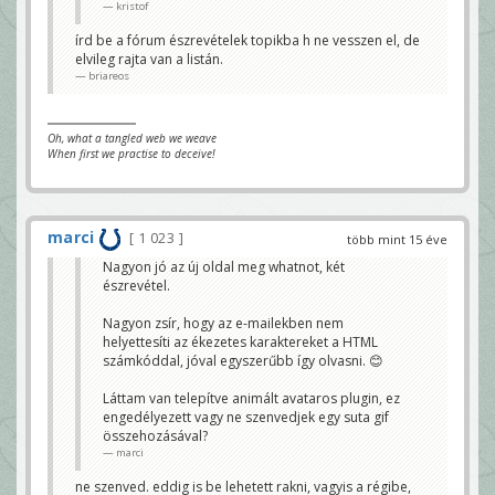
kristof
írd be a fórum észrevételek topikba h ne vesszen el, de
elvileg rajta van a listán.
briareos
Oh, what a tangled web we weave
When first we practise to deceive!
marci
1 023
több mint 15 éve
Nagyon jó az új oldal meg whatnot, két
észrevétel.
Nagyon zsír, hogy az e-mailekben nem
helyettesíti az ékezetes karaktereket a HTML
számkóddal, jóval egyszerűbb így olvasni. 😊
Láttam van telepítve animált avataros plugin, ez
engedélyezett vagy ne szenvedjek egy suta gif
összehozásával?
marci
ne szenved. eddig is be lehetett rakni, vagyis a régibe,