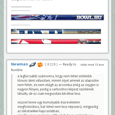
-------------------------
-------------------------
Newman
8 228
— Ready to
több mint 15 éve
Rumble
a legfurcsább számomra, hogy nem lehet sötétebb
tónusú skint választani, mmint olyat aminek az alapszíne
nem fehér, és nem világít az arcomba (még az oxygen is
nagyon fényes, pedig a carbonhoz képest szürkének
látszik), de ez csak megszokás kérdése lesz.
viszont lenne egy komolyabb észrevételem
megfontolásra, bár lehet nem lesz népszerű, mégpedig
az idézésekkel kapcsolatban,