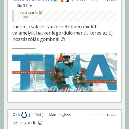
— StuG Life
ezt írtam le 😀
Ork
tudom, csak leírtam érhetőbben mielőtt
valamelyik hacker legördülő menüt keres az új
hozzászólás gombnál 😊
Ork
1 904
— Manningless
több mint 15 éve
ezt írtam le 😀