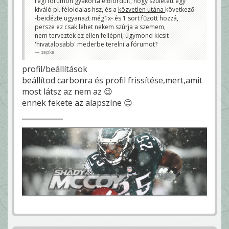
régi fórumon gyakorta előfordult, hogy született egy
kiváló pl. féloldalas hsz, és a
közvetlen utána
következő
-beidézte ugyanazt még1x- és 1 sort fűzött hozzá,
persze ez csak lehet nekem szúrja a szemem,
nem terveztek ez ellen fellépni, úgymond kicsit
'hivatalosabb' mederbe terelni a fórumot?
sapka
profil/beállítások
beállítod carbonra és profil frissítése,mert,amit
most látsz az nem az 😉
ennek fekete az alapszíne 😊