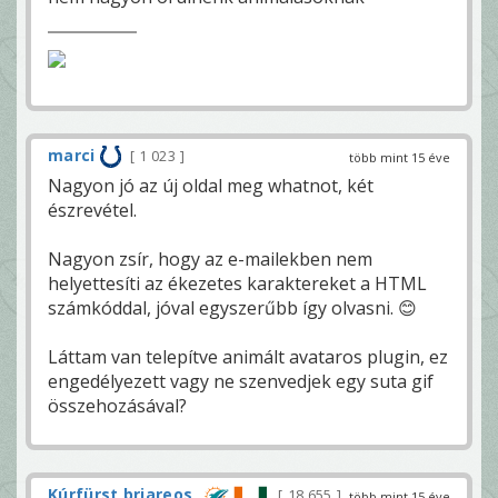
marci
1 023
több mint 15 éve
Nagyon jó az új oldal meg whatnot, két
észrevétel.
Nagyon zsír, hogy az e-mailekben nem
helyettesíti az ékezetes karaktereket a HTML
számkóddal, jóval egyszerűbb így olvasni. 😊
Láttam van telepítve animált avataros plugin, ez
engedélyezett vagy ne szenvedjek egy suta gif
összehozásával?
Kúrfürst briareos
18 655
több mint 15 éve