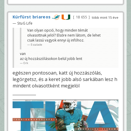
Kúrfürst briareos
18 655
több mint 15 éve
— StuG Life
Van olyan opció, hogy minden témát
olvasottnak jelöl? Elsőre nem látom, de lehet
csak lassú vagyok ennyi új infóhoz.
Escalade
van
az új hozzászólásokon belül jobb lent
Ork
egészen pontosoan, katt új hozzászólás,
legörgetsz, és a keret jobb alsó sarkában lesz h
mindent olvasottként megjelöl