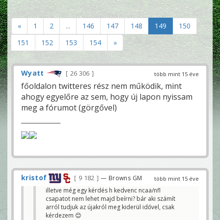
«
1
2
...
146
147
148
149
150
151
152
153
154
»
Wyatt
26 306
több mint 15 éve
főoldalon twitteres rész nem működik, mint
ahogy egyelőre az sem, hogy új lapon nyissam
meg a fórumot (görgővel)
kristof
9 182
— Browns GM
több mint 15 éve
illetve még egy kérdés h kedvenc ncaa/nfl
csapatot nem lehet majd beírni? bár aki számít
arról tudjuk az újakról meg kiderül idővel, csak
kérdezem 😊