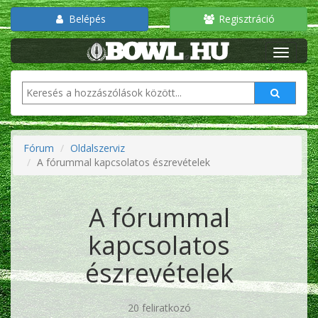
Belépés
Regisztráció
Fórum
Oldalszerviz
A fórummal kapcsolatos észrevételek
A fórummal
kapcsolatos
észrevételek
20 feliratkozó