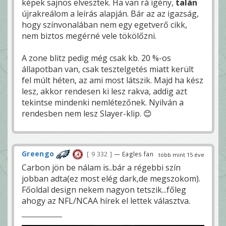
képek sajnos elvesztek. Ha van rá igény,
talán
újrakreálom a leírás alapján. Bár az az igazság,
hogy színvonalában nem egy egetverő cikk,
nem biztos megérné vele tökölőzni.
A zone blitz pedig még csak kb. 20 %-os
állapotban van, csak tesztelgetés miatt került
fel múlt héten, az ami most látszik. Majd ha kész
lesz, akkor rendesen ki lesz rakva, addig azt
tekintse mindenki nemlétezőnek. Nyilván a
rendesben nem lesz Slayer-klip. 😊
Greengo
9 332
— Eagles fan
több mint 15 éve
Carbon jön be nálam is..bár a régebbi szín
jobban adta(ez most elég dark,de megszokom).
Főoldal design nekem nagyon tetszik...főleg
ahogy az NFL/NCAA hírek el lettek választva.