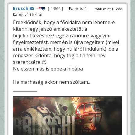
Bruschi85
1 864
— Patriots és
több mint 15 éve
Kaposvári KK fan
Érdeklődnék, hogy a főoldalra nem lehetne-e
kitenni egy jelszó emlékeztetőt a
bejelentkezéshez/regisztrációhoz vagy vmi
figyelmeztetést, mert én is újra regeltem (mivel
arra emlékeztem, hogy nulláról indulunk), de a
rendszer kidobta, hogy foglalt a felh. név
szerencsére 😊
Ne essen más is ebbe a hibába
Ha marhaság akkor nem szóltam..