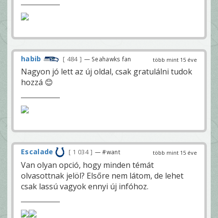
habib
484
— Seahawks fan
több mint 15 éve
Nagyon jó lett az új oldal, csak gratulálni tudok
hozzá 😊
Escalade
1 034
— #want
több mint 15 éve
Van olyan opció, hogy minden témát
olvasottnak jelöl? Elsőre nem látom, de lehet
csak lassú vagyok ennyi új infóhoz.