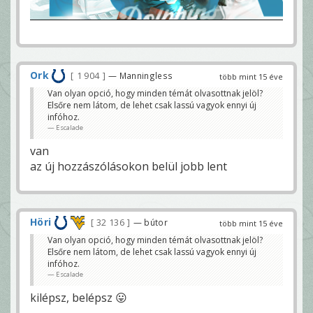
Ork
1 904
— Manningless
több mint 15 éve
Van olyan opció, hogy minden témát olvasottnak jelöl?
Elsőre nem látom, de lehet csak lassú vagyok ennyi új
infóhoz.
Escalade
van
az új hozzászólásokon belül jobb lent
Höri
32 136
— bútor
több mint 15 éve
Van olyan opció, hogy minden témát olvasottnak jelöl?
Elsőre nem látom, de lehet csak lassú vagyok ennyi új
infóhoz.
Escalade
kilépsz, belépsz 😛