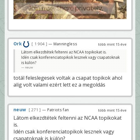
Ork
1 904
— Manningless
több mint 15 éve
Látom elkezdtétek feltenni az NCAA topikokat is.
Idén csak konferenciatopikok lesznek vagy csapatoknak
is külön?
neuw
totál feleslegesek voltak a csapat topikok ahol
alig volt valami ezért lett ez a megoldás
neuw
271
— Patriots fan
több mint 15 éve
Látom elkezdtétek feltenni az NCAA topikokat
is.
Idén csak konferenciatopikok lesznek vagy
csapatoknak is külön?