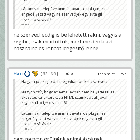
Láttam van telepítve animált avataros plugin, ez
engedélyezett vagy ne szenvedjek egy suta gif
összehozásával?
marci
ne szenved. eddig is be lehetett rakni, vagyis a
régibe, csak mi irtottuk, mert mindenki azt
használna és rohadt idegesítő lenne
Höri
32 136
— bútor
több mint 15 éve
Nagyon jó az új oldal meg whatnot, két észrevétel.
Nagyon zsír, hogy az e-mailekben nem helyettesíti az
ékezetes karaktereket a HTML számkóddal, jóval
egyszerűbb így olvasni. 😊
Láttam van telepítve animált avataros plugin, ez
engedélyezett vagy ne szenvedjek egy suta gif
összehozásával?
marci
nem nagyon örülnénk animálásoknak