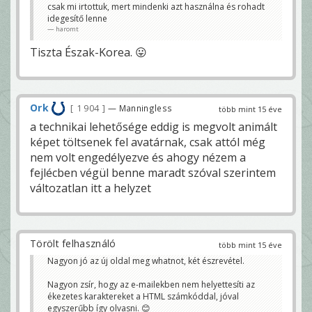
csak mi irtottuk, mert mindenki azt használna és rohadt
idegesítő lenne
haromt
Tiszta Észak-Korea. 😛
Ork
1 904
— Manningless
több mint 15 éve
a technikai lehetősége eddig is megvolt animált
képet töltsenek fel avatárnak, csak attól még
nem volt engedélyezve és ahogy nézem a
fejlécben végül benne maradt szóval szerintem
változatlan itt a helyzet
Törölt felhasználó
több mint 15 éve
Nagyon jó az új oldal meg whatnot, két észrevétel.
Nagyon zsír, hogy az e-mailekben nem helyettesíti az
ékezetes karaktereket a HTML számkóddal, jóval
egyszerűbb így olvasni. 😊