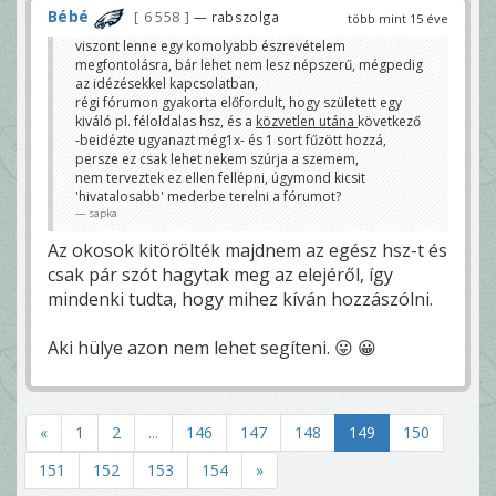
Bébé
6 558
— rabszolga
több mint 15 éve
viszont lenne egy komolyabb észrevételem
megfontolásra, bár lehet nem lesz népszerű, mégpedig
az idézésekkel kapcsolatban,
régi fórumon gyakorta előfordult, hogy született egy
kiváló pl. féloldalas hsz, és a
közvetlen utána
következő
-beidézte ugyanazt még1x- és 1 sort fűzött hozzá,
persze ez csak lehet nekem szúrja a szemem,
nem terveztek ez ellen fellépni, úgymond kicsit
'hivatalosabb' mederbe terelni a fórumot?
sapka
Az okosok kitörölték majdnem az egész hsz-t és
csak pár szót hagytak meg az elejéről, így
mindenki tudta, hogy mihez kíván hozzászólni.
Aki hülye azon nem lehet segíteni. 😛 😀
«
1
2
...
146
147
148
149
150
151
152
153
154
»