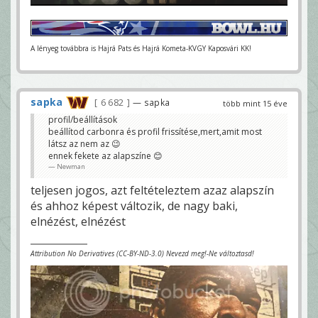
A lényeg továbbra is Hajrá Pats és Hajrá Kometa-KVGY Kaposvári KK!
sapka
6 682
— sapka
több mint 15 éve
profil/beállítások
beállítod carbonra és profil frissítése,mert,amit most
látsz az nem az 😉
ennek fekete az alapszíne 😊
Newman
teljesen jogos, azt feltételeztem azaz alapszín
és ahhoz képest változik, de nagy baki,
elnézést, elnézést
Attribution No Derivatives (CC-BY-ND-3.0) Nevezd meg!-Ne változtasd!