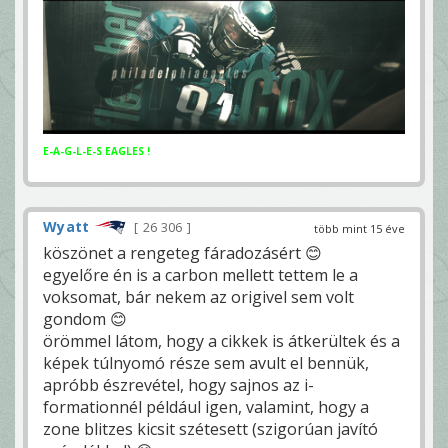
E-A-G-L-E-S EAGLES !
Wyatt
26 306
több mint 15 éve
köszönet a rengeteg fáradozásért 😊
egyelőre én is a carbon mellett tettem le a
voksomat, bár nekem az origivel sem volt
gondom 😊
örömmel látom, hogy a cikkek is átkerültek és a
képek túlnyomó része sem avult el bennük,
apróbb észrevétel, hogy sajnos az i-
formationnél például igen, valamint, hogy a
zone blitzes kicsit szétesett (szigorúan javító