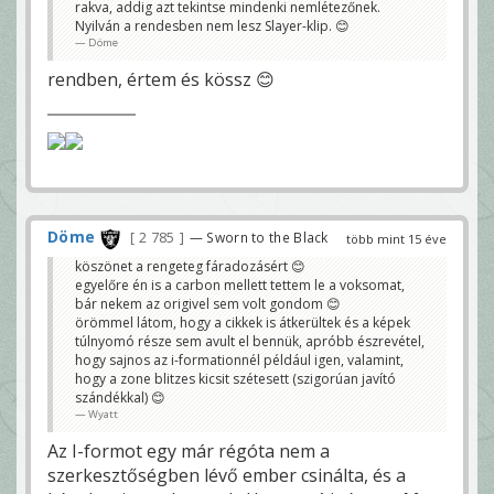
rakva, addig azt tekintse mindenki nemlétezőnek.
Nyilván a rendesben nem lesz Slayer-klip. 😊
Döme
rendben, értem és kössz 😊
Döme
2 785
— Sworn to the Black
több mint 15 éve
köszönet a rengeteg fáradozásért 😊
egyelőre én is a carbon mellett tettem le a voksomat,
bár nekem az origivel sem volt gondom 😊
örömmel látom, hogy a cikkek is átkerültek és a képek
túlnyomó része sem avult el bennük, apróbb észrevétel,
hogy sajnos az i-formationnél például igen, valamint,
hogy a zone blitzes kicsit szétesett (szigorúan javító
szándékkal) 😊
Wyatt
Az I-formot egy már régóta nem a
szerkesztőségben lévő ember csinálta, és a