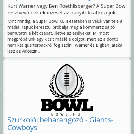
Kurt Warner vagy Ben Roethlisberger? A Super Bowl
résztvevőinek elemzését az irányítókkal kezdjük.
Mint mindig, a Super Bowl XLIII esetében is velük van tele a
média, rajtuk keresztül próbálja meg a kommersz sajtó
bemutatni a két csapat, illetve az esélyeket. Mi most
megpróbálunk egy kicsit másféle dolgot, mert ez a döntő
nem két quarterbackről fog szólni, Warner és Bigben játéka
lesz az valószín...
Szurkolói beharangozó - Giants-
Cowboys