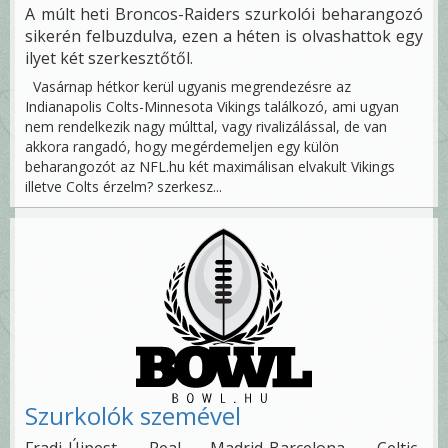
A múlt heti Broncos-Raiders szurkolói beharangozó
sikerén felbuzdulva, ezen a héten is olvashattok egy
ilyet két szerkesztőtől.
Vasárnap hétkor kerül ugyanis megrendezésre az
Indianapolis Colts-Minnesota Vikings találkozó, ami ugyan
nem rendelkezik nagy múlttal, vagy rivalizálással, de van
akkora rangadó, hogy megérdemeljen egy külön
beharangozót az NFL.hu két maximálisan elvakult Vikings
illetve Colts érzelm? szerkesz...
Szurkolók szemével