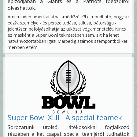
epizódjában a Giants és a Patriots főedzőiről
olvashattok.
Ami minden amerikaifutball-mérk?zésr?l elmondható, hogy az
edz?k személye - és persze tudása, stílusa, bátorsága -
jelent?sen befolyásolhatja az ütközet végkimenetelét. Nincs
ez másként a Super Bowl tekintetében sem, s?t ha lehet
hatványozottabban igaz! Márpedig számos szempontból két
mer?ben eltér?...
Super Bowl XLII - A special teamek
Sorozatunk utolsó, játékosokkal foglalkozó
részében a két csapat special teamjéről tudhattok