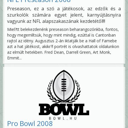
Preseason, ez a szó a játékosok, az edzők és a
szurkolók számára egyet jelent, karnyújtásnyira
vagyunk az NFL alapszakaszának kezdetétől!!!
Miel?tt belekezdenénk preseason beharangozónkba, fontos,
hogy megemlítsük, hogy mint mindig, ezúttal is Cantonban
rajtol az idény. Augusztus 2-án iktatják be a Hall of Famebe
azt a hat játékost, akikr?l portrét is olvashattatok oldalunkon
az elmúlt hetekben. Fred Dean, Darrell Green, Art Monk,
Emmit...
Pro Bowl 2008