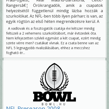
Fradi-Újpest, Real Madrid-Barcelona, Celtic-
Rangersâ€¦ Örökrangadók, amik a csapatok
helyezésétől függetlenül mindig lázba hozzák a
szurkolókat. Az NFL-ben több ilyen párharc is van, az
egyik rögtön az első héten megrendezésre kerül. A
A vadlovak és a fosztogatók csatája évi kétszer mindig
feltüzeli a 2 vehemens szurkolótábort, már évtizedek óta.
Nem kifejezetten szívleli egymást a két csapat, ezért mindig
szinte vérre men? csatákat vívnak. Ez a csata benne van az
NFL 5 legnagyobb rivalizálásában, ehhez a meccshez
fogható ér...
NFL Preseason 2008