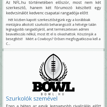
Az NFL.hu történetében először, most nem két
szerkesztő, hanem két fórumozó készített egy
kedvcsinálót kedvenc csapatai rangadója előtt
Hét közben kapott szerkesztőségünk egy a korábbiak
mintájára alkotott szurkolói beharangozót a hétvége talán
legnagyobb rangadójáról, amit természetesen admini
beavatkozás nélkül, most itt el is olvashattok. Köszönjük a
besegítést! Miért a Cowboys? Erősen megfogyatkozva kell a
C...
Szurkolók szemével
Ezen a héten az egyik legnagyobb rivalizálás előtt