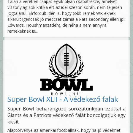
Talán a veretlen csapat egyik olyan csapatrésze, amelyet
viszonylag sok kritika ért az idei szezon során, nem teljesen
jogtalanul. El?fordult idén is, hogy több remek WR-eknek
sikerült igencsak jó meccset zárnia a Pats secondary ellen (pl:
Edwards, Houshmanzadeh), de néha a nem annyira
remekeknek is...
Super Bowl XLII - A védekező falak
Super Bowl beharangozó sorozatunkban ezúttal a
Giants és a Patriots védekező falát boncolgatjuk egy
kicsit.
Alaptörvénye az amerikai footballnak, hogy ha jó védelmet