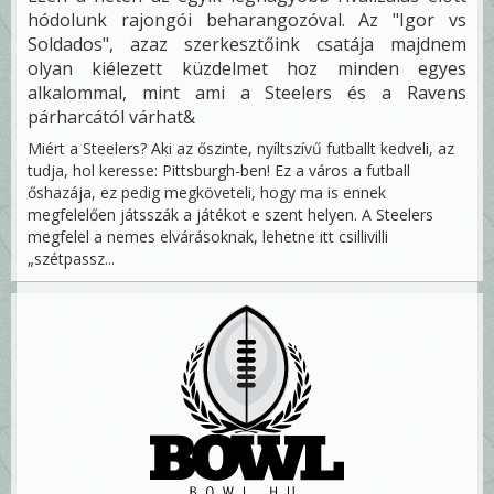
hódolunk rajongói beharangozóval. Az "Igor vs
Soldados", azaz szerkesztőink csatája majdnem
olyan kiélezett küzdelmet hoz minden egyes
alkalommal, mint ami a Steelers és a Ravens
párharcától várhat&
Miért a Steelers? Aki az őszinte, nyíltszívű futballt kedveli, az
tudja, hol keresse: Pittsburgh-ben! Ez a város a futball
őshazája, ez pedig megköveteli, hogy ma is ennek
megfelelően játsszák a játékot e szent helyen. A Steelers
megfelel a nemes elvárásoknak, lehetne itt csillivilli
„szétpassz...