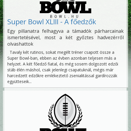
Super Bowl XLIII - A főedzők
Egy pillanatra felhagyva a támadók párharcainak
ismertetésével, most a két győztes hadvezérről
olvashattok
Tavaly két rutinos, sokat megélt tréner csapott össze a
Super Bowl-ban, ebben az évben azonban teljesen más a
helyzet. A két főedző fiatal, és még sosem dolgozott edzői
stáb élén máshol, csak jelenlegi csapatuknál, mégis már
harcedzett edzőkre emlékeztető zsenialitással gardírozzák
együtteseik...