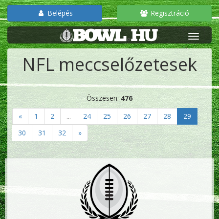
Belépés
Regisztráció
NFL meccselőzetesek
Összesen:
476
«
1
2
...
24
25
26
27
28
29
30
31
32
»