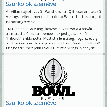
Szurkolók szemével
A villámrajtot vevő Panthers a QB cserén áteső
Vikings ellen meccsel holnap.Ez a heti rajongói
beharangozónk.
Múlt héten a Go Vikings képviselte Minnesota a pályán
alulmaradt a Colts-cal szemben, ez pedig a szurkolói
"háborút" is eldöntötte. Most itt a lehet?ség, hogy az eddig
hibátlan Carolina ellen térjenek magukhoz. Miért a Panthers?
Ez egyszer?, mert jobb CSAPAT, mint a Vikings. Már nyert...
Szurkolók szemével