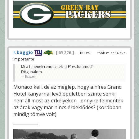
r.baggio
65 226
— no es
több mint 14 éve
importante
Mi a fenének rendeznek itt F1es futamot?
Dögunalom.
Bazzani
Monaco kell, de az meglep, hogy a híres Grand
Hotel kanyarnál levő épületben szinte senki
nem áll most az erkélyeken... ennyire felmentek
az árak vagy már nincs érdeklődés? (korábban
mindig tömve volt)