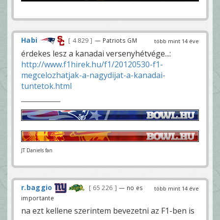
Habi
4 829
— Patriots GM
több mint 14 éve
érdekes lesz a kanadai versenyhétvége...:
http://www.f1hirek.hu/f1/20120530-f1-
megcelozhatjak-a-nagydijat-a-kanadai-
tuntetok.html
JT Daniels fan
r.baggio
65 226
— no es
több mint 14 éve
importante
na ezt kellene szerintem bevezetni az F1-ben is