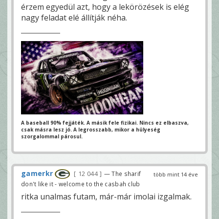
érzem egyedül azt, hogy a lekörözések is elég
nagy feladat elé állítják néha.
A baseball 90% fejjáték. A másik fele fizikai.
Nincs ez elbaszva,
csak másra lesz jó.
A legrosszabb, mikor a hülyeség
szorgalommal párosul.
gamerkr
12 044
— The sharif
több mint 14 éve
don't like it - welcome to the casbah club
ritka unalmas futam, már-már imolai izgalmak.