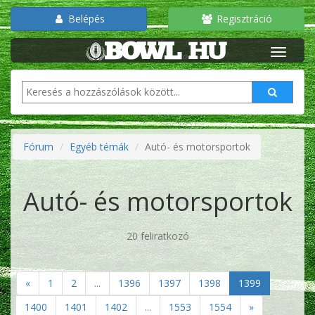
Belépés
Regisztráció
Fórum
Egyéb témák
Autó- és motorsportok
Autó- és motorsportok
20 feliratkozó
«
1
2
...
1396
1397
1398
1399
1400
1401
1402
...
1553
1554
»