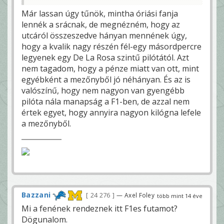
Már lassan úgy tűnök, mintha óriási fanja
lennék a srácnak, de megnézném, hogy az
utcáról összeszedve hányan mennének úgy,
hogy a kvalik nagy részén fél-egy másordpercre
legyenek egy De La Rosa szintű pilótától. Azt
nem tagadom, hogy a pénze miatt van ott, mint
egyébként a mezőnyből jó néhányan. És az is
valószínű, hogy nem nagyon van gyengébb
pilóta nála manapság a F1-ben, de azzal nem
értek egyet, hogy annyira nagyon kilógna lefele
a mezőnyből.
Bazzani
24 276
— Axel Foley
több mint 14 éve
Mi a fenének rendeznek itt F1es futamot?
Dögunalom.