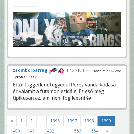
zsomborparrag
15 710
—
több mint 14 éve
Tyrone Creek
Ettől függetlenül egyedül Perez vandálkodása
ér valamit a futamon ezidáig. Ez eső meg
tipikusan az, ami nem fog leesni 😀
«
1
2
...
1396
1397
1398
1399
1400
1401
1402
...
1553
1554
»