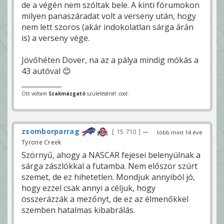
de a végén nem szóltak bele. A kinti fórumokon
milyen panaszáradat volt a verseny után, hogy
nem lett szoros (akár indokolatlan sárga árán
is) a verseny vége.
Jövőhéten Dover, na az a pálya mindig mókás a
43 autóval 😊
Ott voltam
Szakmázgató
születésénél :cool:
zsomborparrag
15 710
—
több mint 14 éve
Tyrone Creek
Szörnyű, ahogy a NASCAR fejesei belenyúlnak a
sárga zászlókkal a futamba. Nem először szúrt
szemet, de ez hihetetlen. Mondjuk annyiból jó,
hogy ezzel csak annyi a céljuk, hogy
összerázzák a mezőnyt, de ez az élmenőkkel
szemben hatalmas kibabrálás.