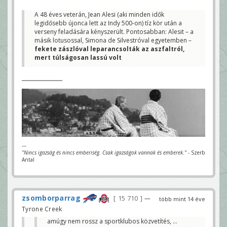
A 48 éves veterán, Jean Alesi (aki minden idők
legidősebb újonca lett az Indy 500-on) tíz kör után a
verseny feladására kényszerült. Pontosabban: Alesit – a
másik lotusossal, Simona de Silvestróval egyetemben –
fekete zászlóval leparancsolták az aszfaltról,
mert túlságosan lassú volt
---
"Nincs igazság és nincs emberiség. Csak igazságok vannak és emberek."
- Szerb
Antal
zsomborparrag
15 710
—
több mint 14 éve
Tyrone Creek
amúgy nem rossz a sportklubos közvetítés, ...