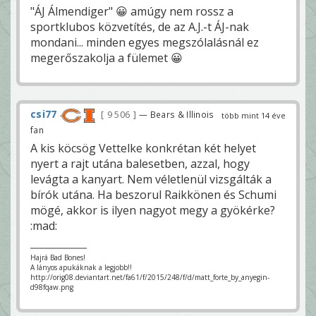
"ÁJ Álmendiger" 😀 amúgy nem rossz a
sportklubos közvetítés, de az A.J.-t ÁJ-nak
mondani... minden egyes megszólalásnál ez
megerőszakolja a fülemet 😀
csi77
9 506
— Bears & Illinois
több mint 14 éve
fan
A kis köcsög Vettelke konkrétan két helyet
nyert a rajt utána balesetben, azzal, hogy
levágta a kanyart. Nem véletlenül vizsgálták a
bírók utána. Ha beszorul Raikkönen és Schumi
mögé, akkor is ilyen nagyot megy a gyökérke?
:mad:
Hajrá Bad Bones!
A lányos apukáknak a legjobb!!
http://orig08.deviantart.net/fa61/f/2015/248/f/d/matt_forte_by_anyegin-
d98fqaw.png