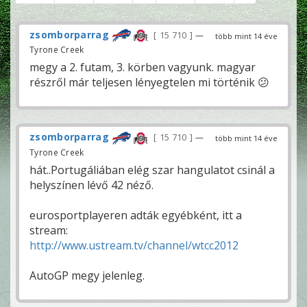
zsomborparrag
15 710
—
több mint 14 éve
Tyrone Creek
megy a 2. futam, 3. körben vagyunk. magyar
részről már teljesen lényegtelen mi történik 😕
zsomborparrag
15 710
—
több mint 14 éve
Tyrone Creek
hát..Portugáliában elég szar hangulatot csinál a
helyszínen lévő 42 néző.
eurosportplayeren adták egyébként, itt a
stream:
http://www.ustream.tv/channel/wtcc2012
AutoGP megy jelenleg.