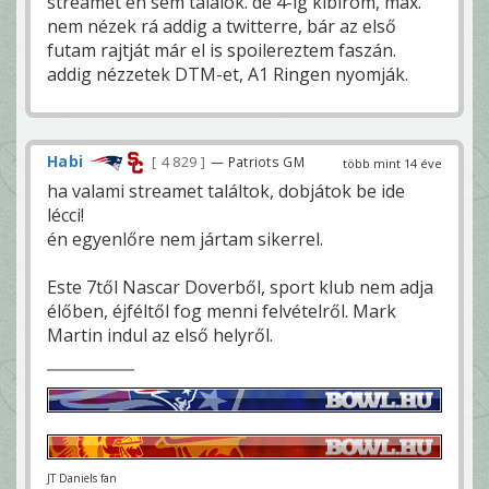
streamet én sem találok. de 4-ig kibírom, max.
nem nézek rá addig a twitterre, bár az első
futam rajtját már el is spoilereztem faszán.
addig nézzetek DTM-et, A1 Ringen nyomják.
Habi
4 829
— Patriots GM
több mint 14 éve
ha valami streamet találtok, dobjátok be ide
lécci!
én egyenlőre nem jártam sikerrel.
Este 7től Nascar Doverből, sport klub nem adja
élőben, éjféltől fog menni felvételről. Mark
Martin indul az első helyről.
JT Daniels fan