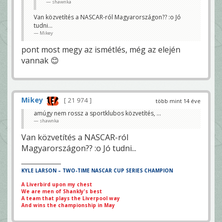
shawnka
Van közvetítés a NASCAR-ról Magyarországon?? :o Jó
tudni...
Mikey
pont most megy az ismétlés, még az elején
vannak 😊
Mikey
21 974
több mint 14 éve
amúgy nem rossz a sportklubos közvetítés, ...
shawnka
Van közvetítés a NASCAR-ról
Magyarországon?? :o Jó tudni...
KYLE LARSON – TWO-TIME NASCAR CUP SERIES CHAMPION
A Liverbird upon my chest
We are men of Shankly's best
A team that plays the Liverpool way
And wins the championship in May