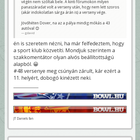
végén nem szóltak bele. A kinti fórumokon milyen
panaszáradat volt a verseny után, hogy nem lett szoros
(akár indokolatlan sárga árán is) a verseny vége.
Jövőhéten Dover, na az a pálya mindig mókás a 43
autóval 😊
gdavid
én is szeretem nézni, ha már felfedeztem, hogy
a sport klub közvetíti. Mondjuk szerintem a
szakkomentátor olyan alvós beállítottságú
alapból. 😀
#48 versenye meg csúnyán zárult, kár ezért a
11. helyért, dobogó kinézett neki.
JT Daniels fan