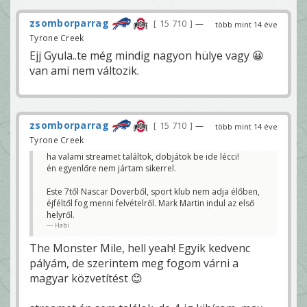
zsomborparrag
15 710
—
több mint 14 éve
Tyrone Creek
Ejj Gyula..te még mindig nagyon hülye vagy 😀
van ami nem változik.
zsomborparrag
15 710
—
több mint 14 éve
Tyrone Creek
ha valami streamet találtok, dobjátok be ide lécci!
én egyenlőre nem jártam sikerrel.
Este 7től Nascar Doverből, sport klub nem adja élőben,
éjféltől fog menni felvételről. Mark Martin indul az első
helyről.
Habi
The Monster Mile, hell yeah! Egyik kedvenc
pályám, de szerintem meg fogom várni a
magyar közvetítést 😊