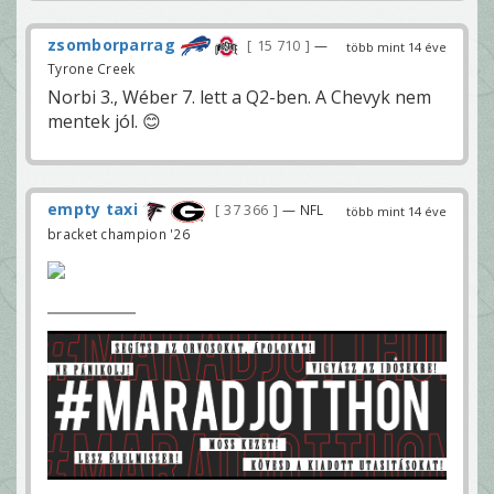
zsomborparrag
15 710
—
több mint 14 éve
Tyrone Creek
Norbi 3., Wéber 7. lett a Q2-ben. A Chevyk nem
mentek jól. 😊
empty taxi
37 366
— NFL
több mint 14 éve
bracket champion '26