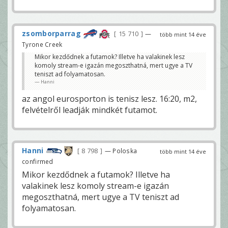
zsomborparrag
15 710
—
több mint 14 éve
Tyrone Creek
Mikor kezdődnek a futamok? Illetve ha valakinek lesz
komoly stream-e igazán megoszthatná, mert ugye a TV
teniszt ad folyamatosan.
Hanni
az angol eurosporton is tenisz lesz. 16:20, m2,
felvételről leadják mindkét futamot.
Hanni
8 798
— Poloska
több mint 14 éve
confirmed
Mikor kezdődnek a futamok? Illetve ha
valakinek lesz komoly stream-e igazán
megoszthatná, mert ugye a TV teniszt ad
folyamatosan.