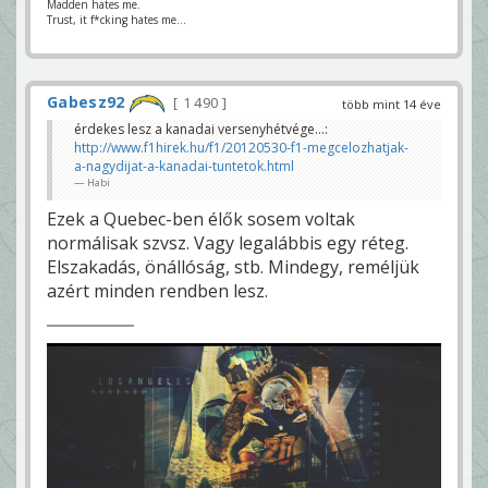
Madden hates me.
Trust, it f*cking hates me...
Gabesz92
1 490
több mint 14 éve
érdekes lesz a kanadai versenyhétvége...:
http://www.f1hirek.hu/f1/20120530-f1-megcelozhatjak-
a-nagydijat-a-kanadai-tuntetok.html
Habi
Ezek a Quebec-ben élők sosem voltak
normálisak szvsz. Vagy legalábbis egy réteg.
Elszakadás, önállóság, stb. Mindegy, reméljük
azért minden rendben lesz.