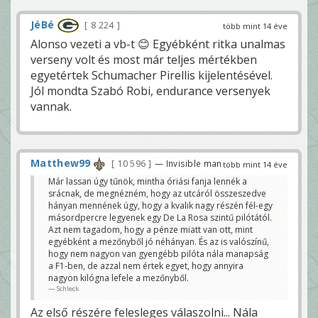
JéBé
8 224
több mint 14 éve
Alonso vezeti a vb-t 😊 Egyébként ritka unalmas
verseny volt és most már teljes mértékben
egyetértek Schumacher Pirellis kijelentésével.
Jól mondta Szabó Robi, endurance versenyek
vannak.
Matthew99
10 596
— Invisible man
több mint 14 éve
Már lassan úgy tűnök, mintha óriási fanja lennék a
srácnak, de megnézném, hogy az utcáról összeszedve
hányan mennének úgy, hogy a kvalik nagy részén fél-egy
másordpercre legyenek egy De La Rosa szintű pilótától.
Azt nem tagadom, hogy a pénze miatt van ott, mint
egyébként a mezőnyből jó néhányan. És az is valószínű,
hogy nem nagyon van gyengébb pilóta nála manapság
a F1-ben, de azzal nem értek egyet, hogy annyira
nagyon kilógna lefele a mezőnyből.
Schleck
Az első részére felesleges válaszolni... Nála