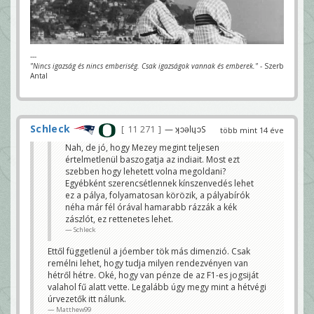
---
"Nincs igazság és nincs emberiség. Csak igazságok vannak és emberek."
- Szerb
Antal
Schleck
11 271
— ʞɔǝlɥɔS
több mint 14 éve
Nah, de jó, hogy Mezey megint teljesen
értelmetlenül baszogatja az indiait. Most ezt
szebben hogy lehetett volna megoldani?
Egyébként szerencsétlennek kínszenvedés lehet
ez a pálya, folyamatosan körözik, a pályabírók
néha már fél órával hamarabb rázzák a kék
zászlót, ez rettenetes lehet.
Schleck
Ettől függetlenül a jóember tök más dimenzió. Csak
remélni lehet, hogy tudja milyen rendezvényen van
hétről hétre. Oké, hogy van pénze de az F1-es jogsiját
valahol fű alatt vette. Legalább úgy megy mint a hétvégi
úrvezetők itt nálunk.
Matthew99