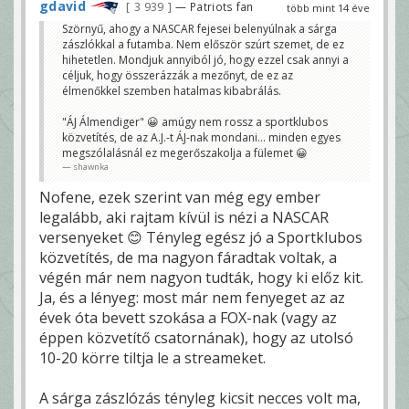
gdavid
3 939
— Patriots fan
több mint 14 éve
Szörnyű, ahogy a NASCAR fejesei belenyúlnak a sárga
zászlókkal a futamba. Nem először szúrt szemet, de ez
hihetetlen. Mondjuk annyiból jó, hogy ezzel csak annyi a
céljuk, hogy összerázzák a mezőnyt, de ez az
élmenőkkel szemben hatalmas kibabrálás.
"ÁJ Álmendiger" 😀 amúgy nem rossz a sportklubos
közvetítés, de az A.J.-t ÁJ-nak mondani... minden egyes
megszólalásnál ez megerőszakolja a fülemet 😀
shawnka
Nofene, ezek szerint van még egy ember
legalább, aki rajtam kívül is nézi a NASCAR
versenyeket 😊 Tényleg egész jó a Sportklubos
közvetítés, de ma nagyon fáradtak voltak, a
végén már nem nagyon tudták, hogy ki előz kit.
Ja, és a lényeg: most már nem fenyeget az az
évek óta bevett szokása a FOX-nak (vagy az
éppen közvetítő csatornának), hogy az utolsó
10-20 körre tiltja le a streameket.
A sárga zászlózás tényleg kicsit necces volt ma,