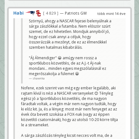
Habi
4 829
— Patriots GM
több mint 14 éve
Szörnyű, ahogy a NASCAR fejesei belenyúlnak a
sárga zászlókkal a futamba. Nem először szúrt
szemet, de ez hihetetlen. Mondjuk annyiból jó,
hogy ezzel csak annyi a céljuk, hogy
összerázzák a mezőnyt, de ez az élmenőkkel
szemben hatalmas kibabrálás.
"ÁJ Álmendiger" 😀 amúgy nem rossz a
sportklubos közvetítés, de az A.J.-t ÁJ-nak
mondani... minden egyes megszólalásnál ez
megerőszakolja a fülemet 😀
shawnka
Nofene, ezek szerint van még egy ember legalább, aki
rajtam kívül is nézi a NASCAR versenyeket 😊 Tényleg
egész jó a Sportklubos közvetítés, de ma nagyon
fáradtak voltak, a végén már nem nagyon tudták, hogy
ki előz kit. Ja, és a lényeg: most már nem fenyeget az az
évek óta bevett szokása a FOX-nak (vagy az éppen
közvetítő csatornának), hogy az utolsó 10-20 körre tiltja
le a streameket.
A sárga zászlózás tényleg kicsit necces volt ma, de a