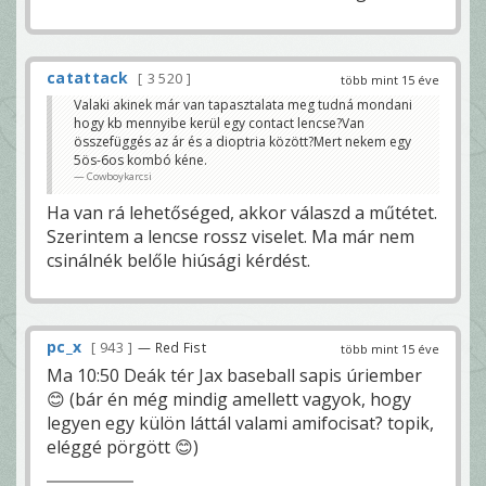
catattack
3 520
több mint 15 éve
Valaki akinek már van tapasztalata meg tudná mondani
hogy kb mennyibe kerül egy contact lencse?Van
összefüggés az ár és a dioptria között?Mert nekem egy
5ös-6os kombó kéne.
Cowboykarcsi
Ha van rá lehetőséged, akkor válaszd a műtétet.
Szerintem a lencse rossz viselet. Ma már nem
csinálnék belőle hiúsági kérdést.
pc_x
943
— Red Fist
több mint 15 éve
Ma 10:50 Deák tér Jax baseball sapis úriember
😊 (bár én még mindig amellett vagyok, hogy
legyen egy külön láttál valami amifocisat? topik,
eléggé pörgött 😊)