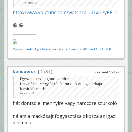
konqueror
http://www.youtube.com/watch?v=Ui1xH7yPR-E
😀 😀
Magyar Giants Blog
a
Facebookon
és a
Twitteren
is!
2018-as FA TRACKER
konqueror
2 491
— ...
több mint 15 éve
Egész nap ezen gondolkodtam:
Használhat-e egy Sajtfejű szurkoló Viking márkájú
fűnyírót? :mad:
kobalu91
hát döntsd el mennyire vagy hardcore szurkoló
nálam a mackósajt fogyasztása okozza az igazi
dilemmát