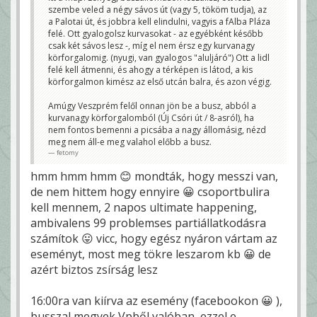
szembe veled a négy sávos út (vagy 5, tököm tudja), az
a Palotai út, és jobbra kell elindulni, vagyis a fAlba Pláza
felé. Ott gyalogolsz kurvasokat - az egyébként később
csak két sávos lesz -, míg el nem érsz egy kurvanagy
körforgalomig. (nyugi, van gyalogos "aluljáró") Ott a lidl
felé kell átmenni, és ahogy a térképen is látod, a kis
körforgalmon kimész az első utcán balra, és azon végig.
Amúgy Veszprém felől onnan jön be a busz, abból a
kurvanagy körforgalomból (Új Csóri út / 8-asról), ha
nem fontos bemenni a picsába a nagy állomásig, nézd
meg nem áll-e meg valahol előbb a busz.
fetomy
hmm hmm hmm 😊 mondták, hogy messzi van,
de nem hittem hogy ennyire 😀 csoportbulira
kell mennem, 2 napos ultimate happening,
ambivalens 99 problemses partiállatkodásra
számítok 😛 vicc, hogy egész nyáron vártam az
eseményt, most meg tökre leszarom kb 😀 de
azért biztos zsírság lesz
16:00ra van kiírva az esemény (facebookon 😀 ),
busszal megyek Vpből valóban, ezzel e