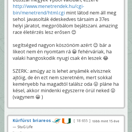
http://www.menetrendek.hu/cgi-
bin/menetrend/html.cgi
mint látod nem áll meg
sehol. javasolták édeskedves társaim a 37es
helyi járatot, megpróbálom bejátszani. amazing
race életérzés lesz erősen 😊
segítséged nagyon köszönöm azért 😉 bár a
likeot nem én nyomtam rá 😀 fehérváriak, ha
valaki hangoskodik nyugi csak én leszek 😂
SZERK.: amúgy az is lehet anyámék elvisznek
ajtóig, de én ezt nem szeretném, mert sokkal
keményebb ha magadtól találsz oda 😛 pláne ha
késel, akkor mindenki egyszerre örül neked 😛
(vagynem 😀 )
Kúrfürst briareos
18 655
több mint 15 éve
— StuG Life