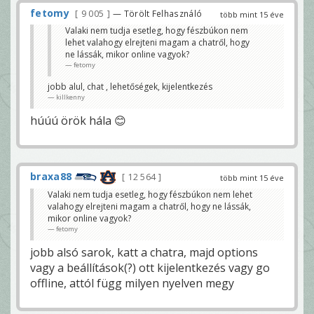
fetomy
9 005
— Törölt Felhasználó
több mint 15 éve
Valaki nem tudja esetleg, hogy fészbúkon nem
lehet valahogy elrejteni magam a chatről, hogy
ne lássák, mikor online vagyok?
fetomy
jobb alul, chat , lehetőségek, kijelentkezés
killkenny
húúú örök hála 😊
braxa88
12 564
több mint 15 éve
Valaki nem tudja esetleg, hogy fészbúkon nem lehet
valahogy elrejteni magam a chatről, hogy ne lássák,
mikor online vagyok?
fetomy
jobb alsó sarok, katt a chatra, majd options
vagy a beállítások(?) ott kijelentkezés vagy go
offline, attól függ milyen nyelven megy