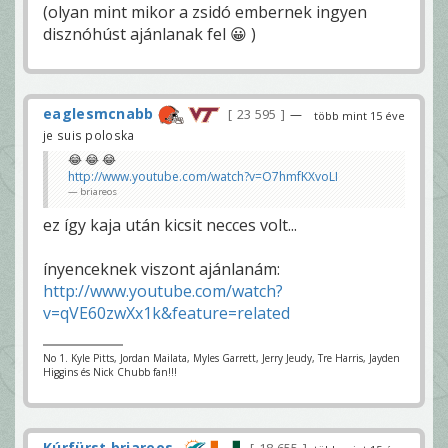
(olyan mint mikor a zsidó embernek ingyen
disznóhúst ajánlanak fel 😀 )
eaglesmcnabb
23 595
—
több mint 15 éve
je suis poloska
😂 😂 😂
http://www.youtube.com/watch?v=O7hmfKXvoLI
briareos
ez így kaja után kicsit necces volt...
ínyenceknek viszont ajánlanám:
http://www.youtube.com/watch?
v=qVE60zwXx1k&feature=related
No 1. Kyle Pitts, Jordan Mailata, Myles Garrett, Jerry Jeudy, Tre Harris, Jayden
Higgins és Nick Chubb fan!!!
Kúrfürst briareos