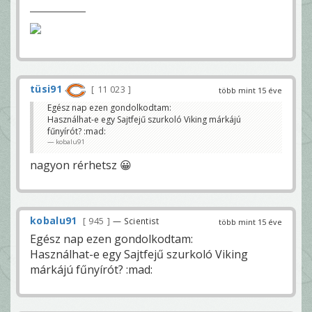
tüsi91
11 023
több mint 15 éve
Egész nap ezen gondolkodtam:
Használhat-e egy Sajtfejű szurkoló Viking márkájú
fűnyírót? :mad:
kobalu91
nagyon rérhetsz 😀
kobalu91
945
— Scientist
több mint 15 éve
Egész nap ezen gondolkodtam:
Használhat-e egy Sajtfejű szurkoló Viking
márkájú fűnyírót? :mad: