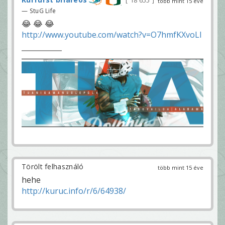
18 655
több mint 15 éve
— StuG Life
😂 😂 😂
http://www.youtube.com/watch?v=O7hmfKXvoLI
Törölt felhasználó
több mint 15 éve
hehe
http://kuruc.info/r/6/64938/