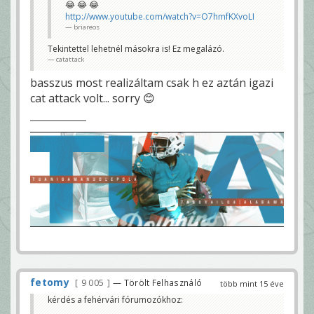
😂 😂 😂
http://www.youtube.com/watch?v=O7hmfKXvoLI
briareos
Tekintettel lehetnél másokra is! Ez megalázó.
catattack
basszus most realizáltam csak h ez aztán igazi
cat attack volt... sorry 😊
fetomy
9 005
— Törölt Felhasználó
több mint 15 éve
kérdés a fehérvári fórumozókhoz: