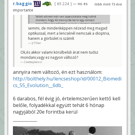
r.baggio
65 224
— no es
több mint 15 éve
importante
Valaki akinek már van tapasztalata meg tudná
mondani hogy kb mennyibe kerül egy contact
lencse?Van összefüggés az ár és a dioptria között?
Mert nekem egy 5ös-6os kombó kéne.
semmi, de mindenképpen nézesd meg magad
Cowboykarcsi
optikussal, mert a lencsénél nemcsak a dioptria,
hanem a görbület is számít
JJ Tiller
Ok,és akkor valami körülbelüli árat nem tudsz
mondani,vagy ez nagyon változó?
Cowboykarcsi
annyira nem változó, én ezt használom:
http://bolthely.hu/lencseshop/id/00012_Biomedi
cs_55_Evolution__6db_
6 darabos, fél évig jó, értelemszerűen kettő kell
belőle, folyadékkal együtt tehát 6 hónap
nagyjából 20e forintba kerül