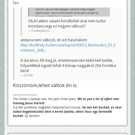
fan
semmi, de mindenképpen nézesd meg magad
optikussal, mert a lencsénél nemcsak a dioptria,
hanem a görbület is számít
Ok,és akkor valami körülbelüli árat nem tudsz
JJ Tiller
mondani,vagy ez nagyon változó?
Cowboykarcsi
annyira nem változó, én ezt használom:
http://bolthely.hu/lencseshop/id/00012_Biomedics_55_E
volution__6db_
6 darabos, fél évig jó, értelemszerűen kettő kell belőle,
folyadékkal együtt tehát 6 hónap nagyjából 20e forintba
kerül
JJ Tiller
Köszönöm,lehet váltok én is.
The Dallas Cowboys over the past three years:
We've put a lot of effort into
training Jason Garrett
A JJ féle probléma megoldás hatásmechanizmusa:
ha van két kockád, és nem
tudod begyömöszölni őket a kerek lyukba, akkor hozz egy harmadik
kockát.
by betmen