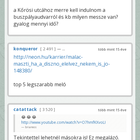
a Kőrösi utcához merre kell indulnom a
buszpályaudvarról és kb milyen messze van?
gyalog mennyi idő?
konqueror
2 491
— ...
több mint 15 éve
http://neon.hu/karrier/malac-
maszti_ha_a_diszno_elelvez_nekem_is_jo-
148380/
top 5 legszarabb meló
catattack
3 520
több mint 15 éve
😂 😂 😂
http://www.youtube.com/watch?v=O7hmfKXvoLI
briareos
Tekintettel lehetnél másokra is! Ez megalázó.