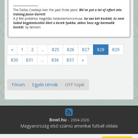
The Dallas Cowboys over the past three years:
We've put a lot of effort into
training Jason Garrett
A JJ féle probléma megoldás hatásmechanizmusa:
ha van két kockád, és nem
tudod begyömöszölni őket a kerek lyukba, akkor hozz egy harmadik
kockát.
by betmen
«
1
2
...
825
826
827
828
829
830
831
...
836
837
»
Fórum
Egyéb témák
OFF topik
Bowl.hu
-
2004-2026
Magyarország első számú amerikai futball oldala