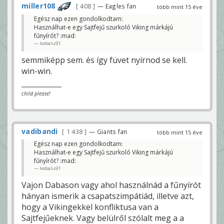
miller108
408
— Eagles fan
több mint 15 éve
Egész nap ezen gondolkodtam:
Használhat-e egy Sajtfejű szurkoló Viking márkájú
fűnyírót? :mad:
kobalu91
semmiképp sem. és így füvet nyírnod se kell.
win-win.
child please!
vadibandi
1 438
— Giants fan
több mint 15 éve
Egész nap ezen gondolkodtam:
Használhat-e egy Sajtfejű szurkoló Viking márkájú
fűnyírót? :mad:
kobalu91
Vajon Dabason vagy ahol használnád a fűnyírót
hányan ismerik a csapatszimpátiád, illetve azt,
hogy a Vikingekkel konfliktusa van a
Sajtfejűeknek. Vagy belülről szólalt meg a a