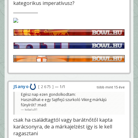
kategorikus imperatívusz?
JSanyo
2 675
— 1/1
több mint 15 éve
Egész nap ezen gondolkodtam:
Használhat-e egy Sajtfejű szurkoló Viking márkájú
fűnyírót? :mad:
kobalu91
csak ha családtagtól vagy barátnőtől kapta
karácsonyra, de a márkajelzést így is le kell
ragasztani