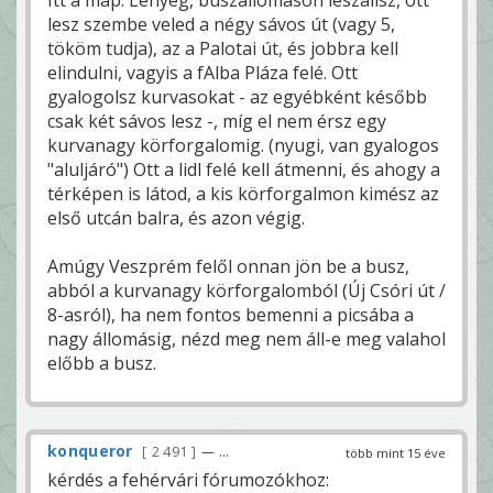
Itt a map. Lényeg, buszállomáson leszállsz, ott
lesz szembe veled a négy sávos út (vagy 5,
tököm tudja), az a Palotai út, és jobbra kell
elindulni, vagyis a fAlba Pláza felé. Ott
gyalogolsz kurvasokat - az egyébként később
csak két sávos lesz -, míg el nem érsz egy
kurvanagy körforgalomig. (nyugi, van gyalogos
"aluljáró") Ott a lidl felé kell átmenni, és ahogy a
térképen is látod, a kis körforgalmon kimész az
első utcán balra, és azon végig.
Amúgy Veszprém felől onnan jön be a busz,
abból a kurvanagy körforgalomból (Új Csóri út /
8-asról), ha nem fontos bemenni a picsába a
nagy állomásig, nézd meg nem áll-e meg valahol
előbb a busz.
konqueror
2 491
— ...
több mint 15 éve
kérdés a fehérvári fórumozókhoz: