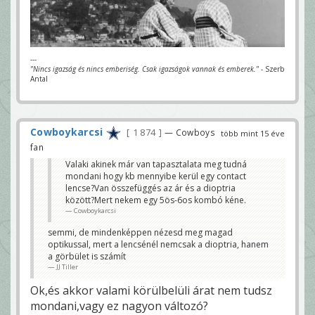
---
"Nincs igazság és nincs emberiség. Csak igazságok vannak és emberek."
- Szerb
Antal
Cowboykarcsi
1 874
— Cowboys
több mint 15 éve
fan
Valaki akinek már van tapasztalata meg tudná
mondani hogy kb mennyibe kerül egy contact
lencse?Van összefüggés az ár és a dioptria
között?Mert nekem egy 5ös-6os kombó kéne.
Cowboykarcsi
semmi, de mindenképpen nézesd meg magad
optikussal, mert a lencsénél nemcsak a dioptria, hanem
a görbület is számít
JJ Tiller
Ok,és akkor valami körülbelüli árat nem tudsz
mondani,vagy ez nagyon változó?