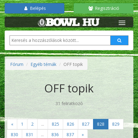
Belépés
Regisztráció
Fórum
Egyéb témák
OFF topik
OFF topik
31 feliratkozó
«
1
2
...
825
826
827
828
829
830
831
...
836
837
»