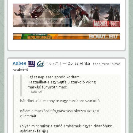
Asbee
6 771
— OL- és Afrika
több mint 15 éve
szakértő
Egész nap ezen gondolkodtam:
Használhat-e egy Sajtfejű szurkoló Viking
márkájú fűnyírót? :mad:
kobalu91
hát döntsd el mennyire vagy hardcore szurkoló
nálam a mackósajt fogyasztása okozza az igazi
dilemmát
(olyan mint mikor a zsidó embernek ingyen disznóhúst
ajánlanak fel 😀 )