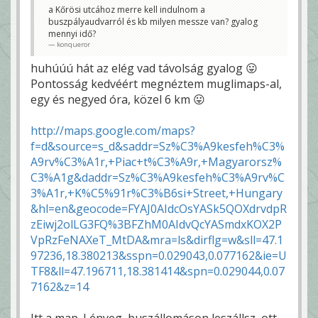
a Kőrösi utcához merre kell indulnom a
buszpályaudvarról és kb milyen messze van? gyalog
mennyi idő?
konqueror
huhúúú hát az elég vad távolság gyalog 😛
Pontosság kedvéért megnéztem muglimaps-al,
egy és negyed óra, közel 6 km 😛
http://maps.google.com/maps?
f=d&source=s_d&saddr=Sz%C3%A9kesfeh%C3%
A9rv%C3%A1r,+Piac+t%C3%A9r,+Magyarorsz%
C3%A1g&daddr=Sz%C3%A9kesfeh%C3%A9rv%C
3%A1r,+K%C5%91r%C3%B6si+Street,+Hungary
&hl=en&geocode=FYAJ0AIdcOsYASk5QOXdrvdpR
zEiwj2olLG3FQ%3BFZhM0AIdvQcYASmdxKOX2P
VpRzFeNAXeT_MtDA&mra=ls&dirflg=w&sll=47.1
97236,18.380213&sspn=0.029043,0.077162&ie=U
TF8&ll=47.196711,18.381414&spn=0.029044,0.07
7162&z=14