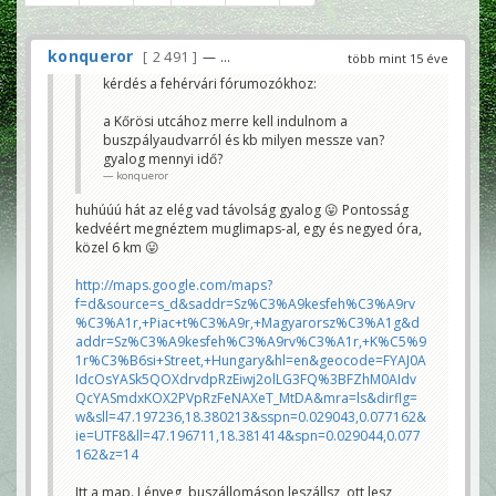
konqueror
2 491
— ...
több mint 15 éve
kérdés a fehérvári fórumozókhoz:
a Kőrösi utcához merre kell indulnom a
buszpályaudvarról és kb milyen messze van?
gyalog mennyi idő?
konqueror
huhúúú hát az elég vad távolság gyalog 😛 Pontosság
kedvéért megnéztem muglimaps-al, egy és negyed óra,
közel 6 km 😛
http://maps.google.com/maps?
f=d&source=s_d&saddr=Sz%C3%A9kesfeh%C3%A9rv
%C3%A1r,+Piac+t%C3%A9r,+Magyarorsz%C3%A1g&d
addr=Sz%C3%A9kesfeh%C3%A9rv%C3%A1r,+K%C5%9
1r%C3%B6si+Street,+Hungary&hl=en&geocode=FYAJ0A
IdcOsYASk5QOXdrvdpRzEiwj2olLG3FQ%3BFZhM0AIdv
QcYASmdxKOX2PVpRzFeNAXeT_MtDA&mra=ls&dirflg=
w&sll=47.197236,18.380213&sspn=0.029043,0.077162&
ie=UTF8&ll=47.196711,18.381414&spn=0.029044,0.077
162&z=14
Itt a map. Lényeg, buszállomáson leszállsz, ott lesz