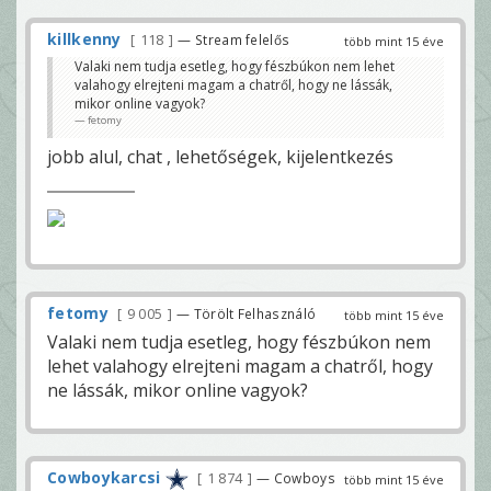
killkenny
118
— Stream felelős
több mint 15 éve
Valaki nem tudja esetleg, hogy fészbúkon nem lehet
valahogy elrejteni magam a chatről, hogy ne lássák,
mikor online vagyok?
fetomy
jobb alul, chat , lehetőségek, kijelentkezés
fetomy
9 005
— Törölt Felhasználó
több mint 15 éve
Valaki nem tudja esetleg, hogy fészbúkon nem
lehet valahogy elrejteni magam a chatről, hogy
ne lássák, mikor online vagyok?
Cowboykarcsi
1 874
— Cowboys
több mint 15 éve