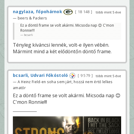
nagylaza, főpohárnok
18 148
több mint 5 éve
— beers & Packers
Ez a döntő frame se volt akármi. Micsoda nap 😊 C'mon
Ronnie!!!
bcsarli
Tényleg kíváncsi lennék, volt-e ilyen vébén.
Mármint mind a két elődöntőn döntő frame.
bcsarli, Udvari Főkóstoló
9 579
több mint 5 éve
— A Heinz Field-en soha sem járt, hozzá nem értő lelkes
amatőr
Ez a döntő frame se volt akármi. Micsoda nap 😊
C'mon Ronnie!!!