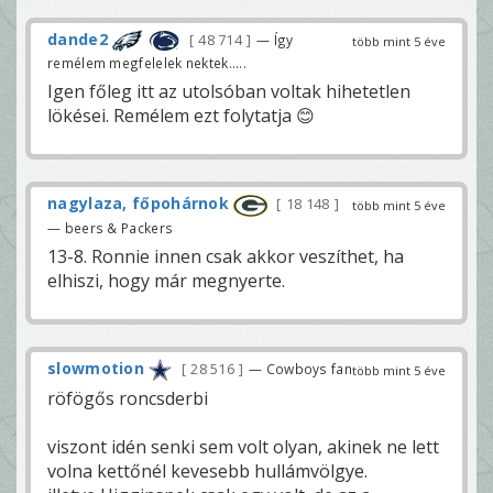
dande2
48 714
— Így
több mint 5 éve
remélem megfelelek nektek.....
Igen főleg itt az utolsóban voltak hihetetlen
lökései. Remélem ezt folytatja 😊
nagylaza, főpohárnok
18 148
több mint 5 éve
— beers & Packers
13-8. Ronnie innen csak akkor veszíthet, ha
elhiszi, hogy már megnyerte.
slowmotion
28 516
— Cowboys fan
több mint 5 éve
röfögős roncsderbi
viszont idén senki sem volt olyan, akinek ne lett
volna kettőnél kevesebb hullámvölgye.