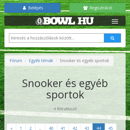
Belépés
Regisztráció
Fórum
Egyéb témák
Snooker és egyéb sportok
Snooker és egyéb
sportok
4 feliratkozó
«
1
2
...
40
41
42
43
44
45