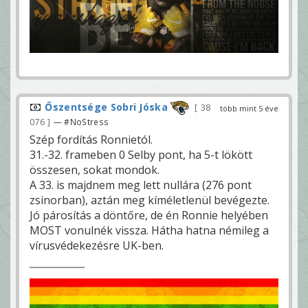
Őszentsége Sobri Jóska
38
több mint 5 éve
076
— #NoStress
Szép fordítás Ronnietól.
31.-32. frameben 0 Selby pont, ha 5-t lökött
összesen, sokat mondok.
A 33. is majdnem meg lett nullára (276 pont
zsinorban), aztán meg kíméletlenül bevégezte.
Jó párosítás a döntőre, de én Ronnie helyében
MOST vonulnék vissza. Hátha hatna némileg a
vírusvédekezésre UK-ben.