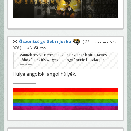
Őszentsége Sobri Jóska
38
több mint 5 éve
076
— #NoStress
Vannak nézők. Nehéz lett volna ezt már kibírni. Kevés
köhögést és tüsszögést, nehogy Ronnie kiszaladjon!
csipkelli
Hülye angolok, angol hülyék.