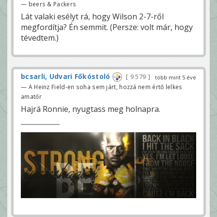
— beers & Packers
Lát valaki esélyt rá, hogy Wilson 2-7-ről
megfordítja? Én semmit. (Persze: volt már, hogy
tévedtem.)
bcsarli, Udvari Főkóstoló
9 579
több mint 5 éve
— A Heinz Field-en soha sem járt, hozzá nem értő lelkes
amatőr
Hajrá Ronnie, nyugtass meg holnapra.