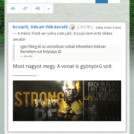
46
47
48
»
bcsarli, Udvari Főkóstoló
9 579
több mint 5 éve
— A Heinz Field-en soha sem járt, hozzá nem értő lelkes
amatőr
Igen főleg itt az utolsóban voltak hihetetlen lökései.
Remélem ezt folytatja 😊
dande
Most nagyot megy. A vonat is gyönyörű volt.