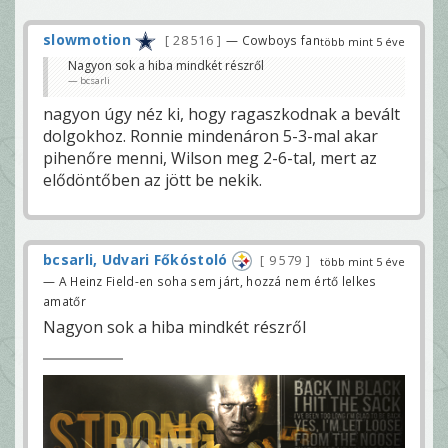
slowmotion
28 516
— Cowboys fan
több mint 5 éve
Nagyon sok a hiba mindkét részről
bcsarli
nagyon úgy néz ki, hogy ragaszkodnak a bevált
dolgokhoz. Ronnie mindenáron 5-3-mal akar
pihenőre menni, Wilson meg 2-6-tal, mert az
elődöntőben az jött be nekik.
bcsarli, Udvari Főkóstoló
9 579
több mint 5 éve
— A Heinz Field-en soha sem járt, hozzá nem értő lelkes
amatőr
Nagyon sok a hiba mindkét részről