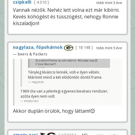
csipkelli
4 010
több mint 5 éve
Vannak nézők. Nehéz lett volna ezt már kibírni.
Kevés köhögést és tüsszögést, nehogy Ronnie
kiszaladjon!
nagylaza, főpohárnok
18 148
több mint 5 éve
— beers & Packers
Ez a döntő frame se volt akármi. Micsoda nap 😊
C'mon Ronnie!!!
bcsarli
Tényleg kíváncsi lennék, volt-e ilyen vébén.
Mármint mind a két elődöntőn döntő frame.
nagylaza
1969 óta van a jelenlegi egyenes kieséses rendszer,
azóta ilyen nem volt.
empty taxi
Akkor duplán örülök, hogy láttam!😊
empty taxi
— NFL