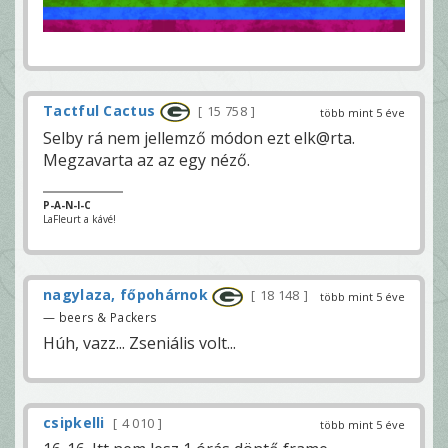
Tactful Cactus
15 758
több mint 5 éve
Selby rá nem jellemző módon ezt elk@rta.
Megzavarta az az egy néző.
P-A-N-I-C
LaFleurt a kávé!
nagylaza, főpohárnok
18 148
több mint 5 éve
— beers & Packers
Húh, vazz... Zseniális volt...
csipkelli
4 010
több mint 5 éve