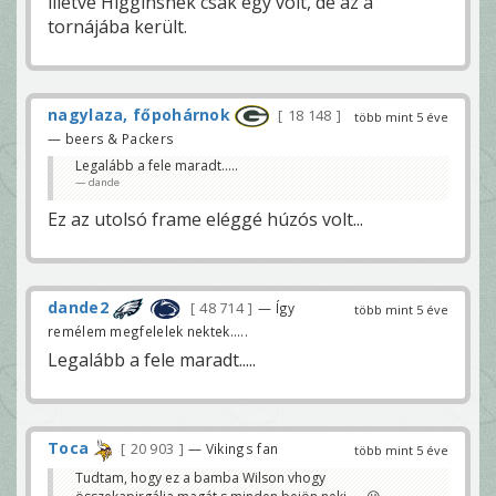
illetve Higginsnek csak egy volt, de az a
tornájába került.
nagylaza, főpohárnok
18 148
több mint 5 éve
— beers & Packers
Legalább a fele maradt.....
dande
Ez az utolsó frame eléggé húzós volt...
dande2
48 714
— Így
több mint 5 éve
remélem megfelelek nektek.....
Legalább a fele maradt.....
Toca
20 903
— Vikings fan
több mint 5 éve
Tudtam, hogy ez a bamba Wilson vhogy