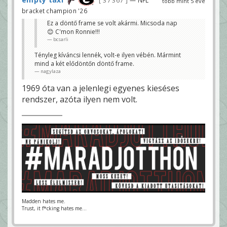
37 367
több mint 5 éve
bracket champion '26
Ez a döntő frame se volt akármi. Micsoda nap
😊 C'mon Ronnie!!!
bcsarli
Tényleg kíváncsi lennék, volt-e ilyen vébén. Mármint
mind a két elődöntőn döntő frame.
nagylaza
1969 óta van a jelenlegi egyenes kieséses
rendszer, azóta ilyen nem volt.
Madden hates me.
Trust, it f*cking hates me...