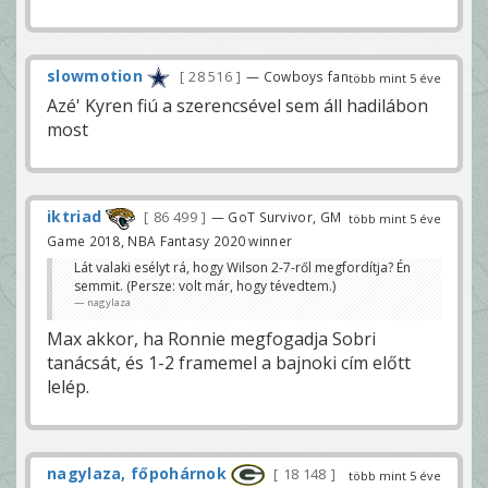
slowmotion
28 516
— Cowboys fan
több mint 5 éve
Azé' Kyren fiú a szerencsével sem áll hadilábon
most
iktriad
86 499
— GoT Survivor, GM
több mint 5 éve
Game 2018, NBA Fantasy 2020 winner
Lát valaki esélyt rá, hogy Wilson 2-7-ről megfordítja? Én
semmit. (Persze: volt már, hogy tévedtem.)
nagylaza
Max akkor, ha Ronnie megfogadja Sobri
tanácsát, és 1-2 framemel a bajnoki cím előtt
lelép.
nagylaza, főpohárnok
18 148
több mint 5 éve