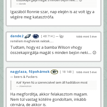
összekapirgálja magát s minden bejön neki..... 😕
dande
Igazából Ronnie szar, nap elején is az volt így a
végére meg katasztrófa.
dande2
48 714
— Így
több mint 5 éve
remélem megfelelek nektek.....
Tudtam, hogy ez a bamba Wilson vhogy
összekapirgálja magát s minden bejön neki..... 😕
nagylaza, főpohárnok
18 148
több mint 5 éve
— beers & Packers
Azé' Kyren fiú a szerencsével sem áll hadilábon most
slowmotion
Ha megfordítja, akkor felakasztom magam.
Nem túl vastag kötélre gondoltam, inkább
cérnára, de akkor is.