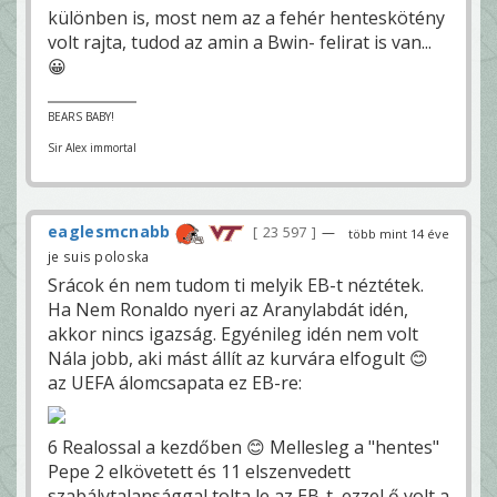
különben is, most nem az a fehér henteskötény
volt rajta, tudod az amin a Bwin- felirat is van...
😀
BEARS BABY!
Sir Alex immortal
eaglesmcnabb
23 597
—
több mint 14 éve
je suis poloska
Srácok én nem tudom ti melyik EB-t néztétek.
Ha Nem Ronaldo nyeri az Aranylabdát idén,
akkor nincs igazság. Egyénileg idén nem volt
Nála jobb, aki mást állít az kurvára elfogult 😊
az UEFA álomcsapata ez EB-re:
6 Realossal a kezdőben 😊 Mellesleg a "hentes"
Pepe 2 elkövetett és 11 elszenvedett
szabálytalansággal tolta le az EB-t, ezzel ő volt a