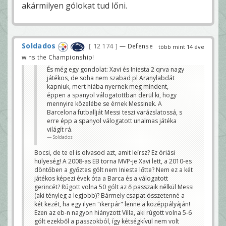
akármilyen gólokat tud lőni.
Soldados
12 174
— Defense
több mint 14 éve
wins the Championship!
És még egy gondolat: Xavi és Iniesta 2 qrva nagy
játékos, de soha nem szabad pl Aranylabdát
kapniuk, mert hiába nyernek meg mindent,
éppen a spanyol válogatottban derül ki, hogy
mennyire közelébe se érnek Messinek. A
Barcelona futballját Messi teszi varázslatossá, s
erre épp a spanyol válogatott unalmas játéka
világít rá.
Soldados
Bocsi, de te el is olvasod azt, amit leírsz? Ez óriási
hülyeség! A 2008-as EB torna MVP-je Xavi lett, a 2010-es
döntőben a győztes gólt nem Iniesta lőtte? Nem ez a két
játékos képezi évek óta a Barca és a válogatott
gerincét? Rúgott volna 50 gólt az ő passzaik nélkül Messi
(aki tényleg a legjobb)? Bármely csapat összetenné a
két kezét, ha egy ilyen "ikerpár" lenne a középpályáján!
Ezen az eb-n nagyon hiányzott Villa, aki rúgott volna 5-6
gólt ezekből a passzokból, így kétségkívül nem volt