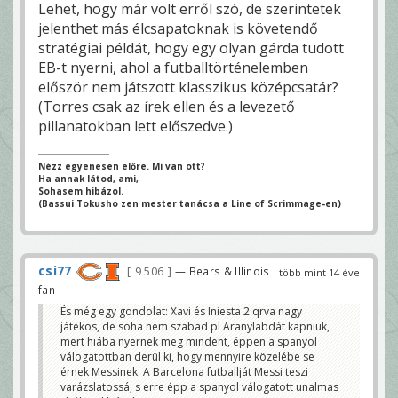
Lehet, hogy már volt erről szó, de szerintetek
jelenthet más élcsapatoknak is követendő
stratégiai példát, hogy egy olyan gárda tudott
EB-t nyerni, ahol a futballtörténelemben
először nem játszott klasszikus középcsatár?
(Torres csak az írek ellen és a levezető
pillanatokban lett előszedve.)
Nézz egyenesen előre. Mi van ott?
Ha annak látod, ami,
Sohasem hibázol.
(Bassui Tokusho zen mester tanácsa a Line of Scrimmage-en)
csi77
9 506
— Bears & Illinois
több mint 14 éve
fan
És még egy gondolat: Xavi és Iniesta 2 qrva nagy
játékos, de soha nem szabad pl Aranylabdát kapniuk,
mert hiába nyernek meg mindent, éppen a spanyol
válogatottban derül ki, hogy mennyire közelébe se
érnek Messinek. A Barcelona futballját Messi teszi
varázslatossá, s erre épp a spanyol válogatott unalmas