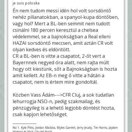
je suis poloska
Én nem tudom messi idén hol volt sorsdöntő
nehéz pillanatokban, a spanyol-kupa döntőben,
vagy hol? Mert a BL-ben semmit nem tudott
csinálni 180 percen keresztül a chelsea
védelemmel, se a bajnokságban a Real elleni
HAZAI sorsdöntő meccsen, amit aztán CR volt
olyan kedves és eldöntött.
CR a BL-ben is vitte a csapatot, 2-őt vert a
Bayernnek negyed óra alatt, nem rajta múlt
hogy ott kiestünk, sőt a Bajnokságban is hozta
amit kellett. Az EB-n meg ő vitte a hátán a
csapatot, nem is értem mire gondoltál.
Közben Vass Ádám--->CFR Cluj, a sok tudatlan
lehurrogja NSO-n, pedig szakmailag, és
pénzügyileg is a lehető legjobb döntést hozta,
csak kapjon lehetőséget.
No 1. Kyle Pitts, Jordan Mailata, Myles Garrett, Jerry Jeudy, Tre Harris, Jayden
Higgins és Nick Chubb fan!!!