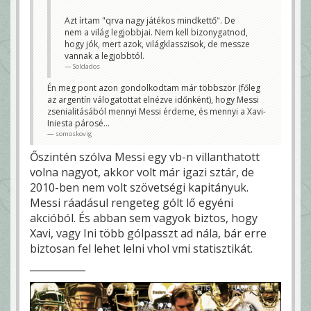
Bármely csapat összetenné a két kezét, ha egy ilyen
"ikerpár" lenne a középpályáján! Ezen az eb-n
Azt írtam "qrva nagy játékos mindkettő". De
nagyon hiányzott Villa, aki rúgott volna 5-6 gólt
nem a világ legjobbjai. Nem kell bizonygatnod,
ezekből a passzokból, így kétségkívül nem volt olyan
látványos a spanyolok játéka.
hogy jók, mert azok, világklasszisok, de messze
csi77
vannak a legjobbtól.
Soldados
Én meg pont azon gondolkodtam már többször (főleg
az argentín válogatottat elnézve időnként), hogy Messi
zsenialitásából mennyi Messi érdeme, és mennyi a Xavi-
Iniesta párosé...
somoskovig
Őszintén szólva Messi egy vb-n villanthatott
volna nagyot, akkor volt már igazi sztár, de
2010-ben nem volt szövetségi kapitányuk.
Messi ráadásul rengeteg gólt lő egyéni
akcióból. És abban sem vagyok biztos, hogy
Xavi, vagy Ini több gólpasszt ad nála, bár erre
biztosan fel lehet lelni vhol vmi statisztikát.