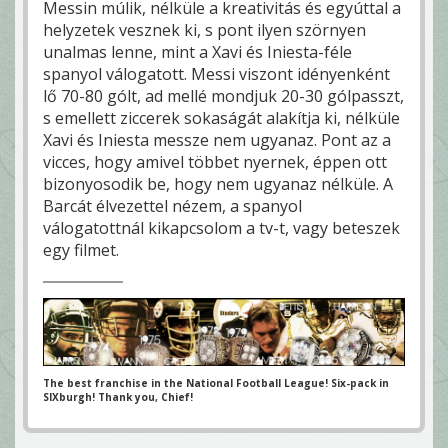
Messin múlik, nélküle a kreativitás és egyúttal a
helyzetek vesznek ki, s pont ilyen szörnyen
unalmas lenne, mint a Xavi és Iniesta-féle
spanyol válogatott. Messi viszont idényenként
lő 70-80 gólt, ad mellé mondjuk 20-30 gólpasszt,
s emellett ziccerek sokaságát alakítja ki, nélküle
Xavi és Iniesta messze nem ugyanaz. Pont az a
vicces, hogy amivel többet nyernek, éppen ott
bizonyosodik be, hogy nem ugyanaz nélküle. A
Barcát élvezettel nézem, a spanyol
válogatottnál kikapcsolom a tv-t, vagy beteszek
egy filmet.
The best franchise in the National Football League! Six-pack in
SIXburgh! Thank you, Chief!