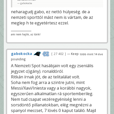
gabokocka
neharagudj gabo, ez nettó hülyeség. de a
nemzeti sporttól mást nem is vártam, de az
meglep h te egyetértesz ezzel.
ami nem hajlik, az törik!
gabokocka
27 402
— Keep
több mint 14 éve
pounding
A Nemzeti Spot hasábjain volt egy zseniális
jegyzet c(igány). ronaldóról.
Ritkán írnak jót, de az telitalálat volt.
Soha nem fog arra a szintre jutni, mint
Messi/Xavi/Iniesta vagy a korábbi nagyok,
egyszerűen alkalmatlan rá sportemberileg.
Nem tud csapat vezéregyéniség lenni a
sorsdöntő pillanatokban, elég megnézni a
spanyol meccset, 7 lövés 0 kaput találó. Majd