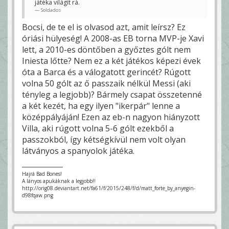
játéka világít rá.
Soldados
Bocsi, de te el is olvasod azt, amit leírsz? Ez
óriási hülyeség! A 2008-as EB torna MVP-je Xavi
lett, a 2010-es döntőben a győztes gólt nem
Iniesta lőtte? Nem ez a két játékos képezi évek
óta a Barca és a válogatott gerincét? Rúgott
volna 50 gólt az ő passzaik nélkül Messi (aki
tényleg a legjobb)? Bármely csapat összetenné
a két kezét, ha egy ilyen "ikerpár" lenne a
középpályáján! Ezen az eb-n nagyon hiányzott
Villa, aki rúgott volna 5-6 gólt ezekből a
passzokból, így kétségkívül nem volt olyan
látványos a spanyolok játéka.
Hajrá Bad Bones!
A lányos apukáknak a legjobb!!
http://orig08.deviantart.net/fa61/f/2015/248/f/d/matt_forte_by_anyegin-
d98fqaw.png