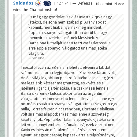
Soldados
12 174
— Defense
több mint 14 éve
wins the Championship!
És még egy gondolat: Xavi és Iniesta 2 qrva nagy
játékos, de soha nem szabad pl Aranylabdát
kapniuk, mert hiába nyernek meg mindent,
éppen a spanyol válogatottban derül ki, hogy
mennyire közelébe se érnek Messinek. A
Barcelona futballját Messi teszi varázslatossá, s
erre épp a spanyol válogatott unalmas játéka
világít rá.
Soldados
Iniestától ezen az EB-n nem lehetett elvenni a labdát,
számomra a torna legjobbja volt. Xavi kissé fáradt volt,
de ő a világ legjobban passzoló játékosa jelenleg (ezt
ma legalább kétszer megmutatta), és kivételes a
játékintelligenciája/térlátása. Ha csak Messi lenne a
Barca sikereinek kulcsa, akkor talán az argentin
válogatott eredményesebb lenne. Illetve, ha lenne egy
normális csatára a spanyol válogatottnak (Negredo egy
nulla, Torres fejben nincs rendben, Llorente fizikálisan
volt siralmas állapotban) és más lenne a szövetségi
kapitány (pl.: Pep), akkor talán a spanyolok játéka sem
lett volna annyi embernek "unalmas", ezek viszont nem
Xavin és Iniestán múltak/múlnak. Szóval szerintem
együtt (az egész csapat) képesek arra a teljesítményre,