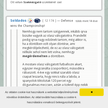
Ott voltam
Szakmázgató
születésénél :cool:
Soldados
12 174
— Defense
több mint 14 éve
wins the Championship!
Nemhogy nem tartom szégyennek, inkább qrva
büszke vagyok az olasz válogatottra. Prandellit
pedig qrva nagy edzőnek tartom, még akkor is,
ha a döntőben volt olyan döntése, ami
megkérdőjelezhető, de ez az olasz válogatott
nélküle sehol nem lett volna, nemhogy
megérdemelten
a döntőben.
A mostani olasz válogatott futballozni akart,
egyszer megcsinálta (csoportkör), másodikra
rábaszott. 4 éve egy sokkal szarabb olasz
csapat leszarta, hogy nincs nála a labda, a
spanyolok tilitoliztak 120 percet egy
dögunalmas meccsen, aztán a tiziknél épp nekik
volt mákjuk. Én mégis erre az olasz csapatra
Az oldalon cookie-kat használunk a weboldal teljesítményének
✖
vagyok büszke, nem arra, amelyik 4 éve 0-0-t
játszott velük. De ez a spanyol futball nem
növelése érdekében. Az oldal további használata a cookie-k
olyan, amit egy semleges szurkoló szeret nézni.
használatára vonatkozó beleegyezését jelenti.
Mert dögunalom, főleg ha vki bekkel ellenük