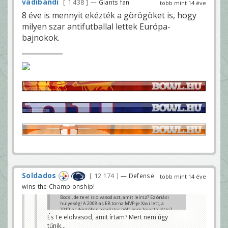
vadibandi
1 438
— Giants fan
több mint 14 éve
8 éve is mennyit ekézték a görögöket is, hogy
milyen szar antifutballal lettek Európa-
bajnokok.
Soldados
12 174
— Defense
több mint 14 éve
wins the Championship!
Bocsi, de te el is olvasod azt, amit leírsz? Ez óriási
hülyeség! A 2008-as EB torna MVP-je Xavi lett, a
2010-es döntőben a győztes gólt nem Iniesta lőtte?
Nem ez a két játékos képezi évek óta a Barca és a
És Te elolvasod, amit írtam? Mert nem úgy
válogatott gerincét? Rúgott volna 50 gólt az ő
tűnik...
passzaik nélkül Messi (aki tényleg a legjobb)?