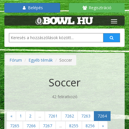
Belépés
Regisztráció
Fórum
Egyéb témák
Soccer
Soccer
42 feliratkozó
«
1
2
...
7261
7262
7263
7264
7265
7266
7267
...
8255
8256
»