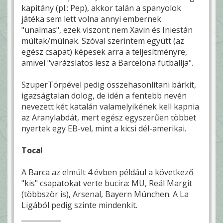
kapitány (pl.: Pep), akkor talán a spanyolok
játéka sem lett volna annyi embernek
"unalmas", ezek viszont nem Xavin és Iniestán
múltak/múlnak. Szóval szerintem együtt (az
egész csapat) képesek arra a teljesítményre,
amivel "varázslatos lesz a Barcelona futballja".
SzuperTörpével pedig összehasonlítani bárkit,
igazságtalan dolog, de idén a fentebb nevén
nevezett két katalán valamelyikének kell kapnia
az Aranylabdát, mert egész egyszerűen többet
nyertek egy EB-vel, mint a kicsi dél-amerikai.
Toca
!
A Barca az elmúlt 4 évben például a következő
"kis" csapatokat verte bucira: MU, Reál Margit
(többször is), Arsenal, Bayern München. A La
Ligából pedig szinte mindenkit.