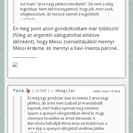
Azt írtam "qrva nagy játékos mindkettő". De nem a világ
legjobbjai. Nem kell bizonygatnod, hogy jók, mert azok,
világklasszisok, de messze vannak a legjobbtól.
Soldados
Én meg pont azon gondolkodtam már többször
(főleg az argentín válogatottat elnézve
időnként), hogy Messi zsenialitásából mennyi
Messi érdeme, és mennyi a Xavi-Iniesta párosé...
Toca
20 903
— Vikings fan
több mint 14 éve
És még egy gondolat: Xavi és Iniesta 2 qrva nagy
játékos, de soha nem szabad pl Aranylabdát
kapniuk, mert hiába nyernek meg mindent,
éppen a spanyol válogatottban derül ki, hogy
mennyire közelébe se érnek Messinek. A
Barcelona futballját Messi teszi varázslatossá, s
erre épp a spanyol válogatott unalmas játéka