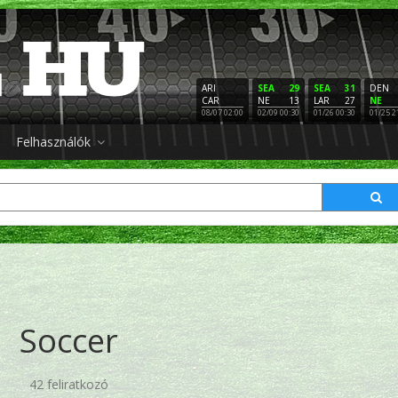
ARI
SEA
29
SEA
31
DEN
CAR
NE
13
LAR
27
NE
08/07 02:00
02/09 00:30
01/26 00:30
01/25 2
Felhasználók
Soccer
42 feliratkozó