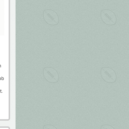
m
ább
t.