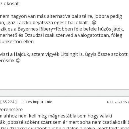
az okosat.
 nem nagyon van más alternatíva bal szélre, jobbra pedig
, igaz Laczkó bejátssza egész bal oldalt... 😀
ik ez a Bayernes Ribery+Robben féle befele húzós játék,
merhető és Dzsudzsi csak szenved a válogatottban, főleg
bunkerfoci ellen.
viszi a Hajduk, sztem vigyék Litsingit is, úgyis össze szokott
rősítik 😊
65 224
— no es importante
több mint 15 
szerencsére
m ahhoz nem kell még mágnestábla sem hogy valaki
ák jobbszélsőként szart sem ér mert soha nem csatlakozik 
zsudzsáknak viszont a jobb oldalon a helye, mert fájdalma