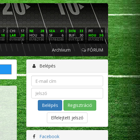
7
CHI
17
NE
28
SEA
41
DEN
33
PIT
6
NE
16
PHI
10
LAR
20
HOU
16
SF
6
BUF
30
HOU
30
LAC
3
SF
1:00
01/19 00:30
01/18 21:00
01/18 02:00
01/17 22:30
01/13 02:15
01/12 02:00
01/11 22:
Archívum
FÓRUM
Belépés
Regisztráció
Elfelejtett jelszó
Facebook