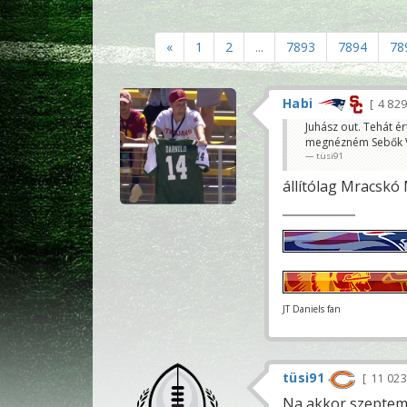
«
1
2
...
7893
7894
78
Habi
4 82
Juhász out. Tehát é
megnézném Sebők Vi
tüsi91
állítólag Mracskó 
JT Daniels fan
tüsi91
11 02
Na akkor szeptem