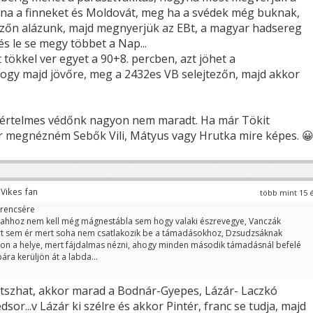
na a finneket és Moldovát, meg ha a svédek még buknak,
ezőn alázunk, majd megnyerjük az EBt, a magyar hadsereg
és le se megy többet a Nap...
t tökkel ver egyet a 90+8. percben, azt jöhet a
gy majd jövőre, meg a 2432es VB selejtezőn, majd akkor
 értelmes védőnk nagyon nem maradt. Ha már Tökit
or megnézném Sebők Vili, Mátyus vagy Hrutka mire képes. 
Vikes fan
több mint 15 
erencsére
ahhoz nem kell még mágnestábla sem hogy valaki észrevegye, Vanczák
rt sem ér mert soha nem csatlakozik be a támadásokhoz, Dzsudzsáknak
alon a helye, mert fájdalmas nézni, ahogy minden második támadásnál befelé
ára kerüljön át a labda...
 játszhat, akkor marad a Bodnár-Gyepes, Lázár- Laczkó
dsor...v Lázár ki szélre és akkor Pintér, franc se tudja, majd