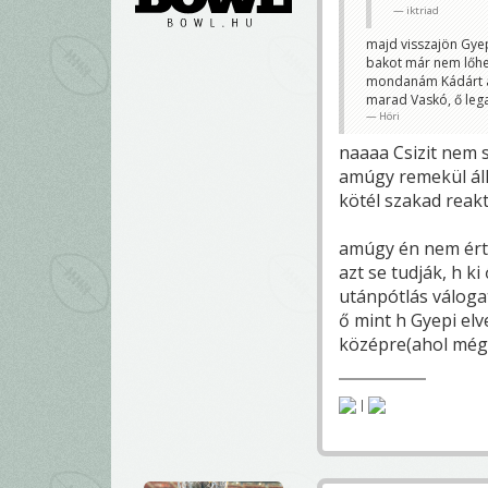
iktriad
majd visszajön Gyep
bakot már nem lőhe
mondanám Kádárt az 
marad Vaskó, ő lega
Höri
naaaa Csizit nem s
amúgy remekül áll
kötél szakad reakti
amúgy én nem érte
azt se tudják, h k
utánpótlás válogato
ő mint h Gyepi elve
középre(ahol még 
|