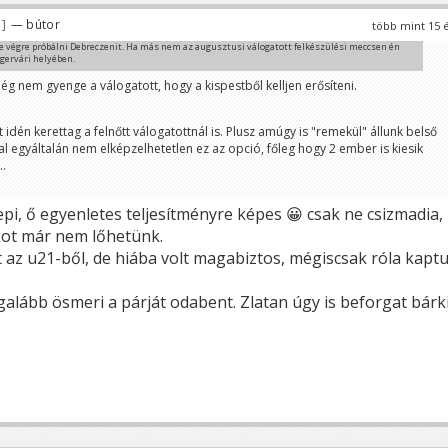
6
— bútor
több mint 15 
ne végre próbálni Debreczenit. Ha más nem az augusztusi válogatott felkészülési meccsen én
ervári helyében.
ég nem gyenge a válogatott, hogy a kispestből kelljen erősíteni.
idén kerettag a felnőtt válogatottnál is. Plusz amúgy is "remekül" állunk belső
l egyáltalán nem elképzelhetetlen ez az opció, főleg hogy 2 ember is kiesik
..
pi, ő egyenletes teljesítményre képes 😀 csak ne csizmadia,
kot már nem lőhetünk.
z u21-ből, de hiába volt magabiztos, mégiscsak róla kapt
alább ösmeri a párját odabent. Zlatan úgy is beforgat bárki