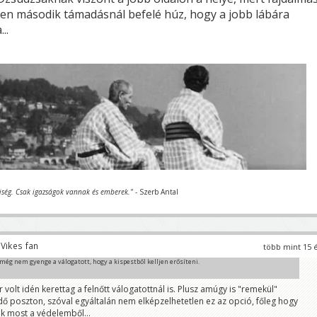
en második támadásnál befelé húz, hogy a jobb lábára
..
iség. Csak igazságok vannak és emberek."
- Szerb Antal
Vikes fan
több mint 15 
még nem gyenge a válogatott, hogy a kispestből kelljen erősíteni.
volt idén kerettag a felnőtt válogatottnál is. Plusz amúgy is "remekül"
dő poszton, szóval egyáltalán nem elképzelhetetlen ez az opció, főleg hogy
ik most a védelemből...