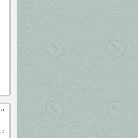
éve
be
s