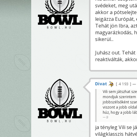
svédeket, meg utá
akkor a pótselejt
leigázza Európát, 
Tehát jön Ibra, az
magyarázkodás, ho
sikerül...
Juhász out. Tehát
reaktiválták, akk
Divat
4 193
— 
Vili sem játszhat sz
mondjuk szerintem 
jobbszélsőként sza
viszont a jobb old
húz, hogy a jobb láb
JJ
ja tényleg Vili se
világklasszis hátvé