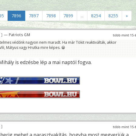
95
7896
7897
7898
7899
...
8254
8255
»
9
— Patriots GM
több mint 15 
rtelmes védőnk nagyon nem maradt. Ha már Tökit reaktiválták, akkor
li, Mátyus vagy Hrutka mire képes. 😀
Mihály is edzésbe lép a mai naptól fogva.
3
több mint 15 
berig mehet a parasztvakítás, hogyha most megverjük a