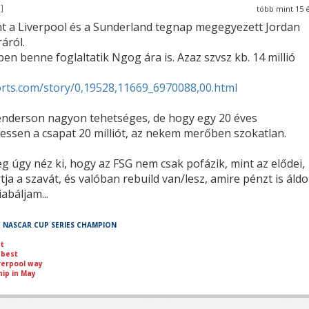
7
több mint 15 
nt a Liverpool és a Sunderland tegnap megegyezett Jordan
áról.
iben benne foglaltatik Ngog ára is. Azaz szvsz kb. 14 millió
rts.com/story/0,19528,11669_6970088,00.html
enderson nagyon tehetséges, de hogy egy 20 éves
zessen a csapat 20 milliót, az nekem merőben szokatlan.
g úgy néz ki, hogy az FSG nem csak pofázik, mint az elődei,
ja a szavát, és valóban rebuild van/lesz, amire pénzt is áldo
abáljam...
E NASCAR CUP SERIES CHAMPION
st
 best
verpool way
ip in May