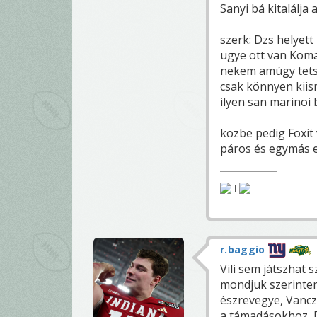
Sanyi bá kitalálja 
szerk: Dzs helyett
ugye ott van Koman
nekem amúgy tetsz
csak könnyen kiis
ilyen san marinoi 
közbe pedig Foxit 
páros és egymás e
|
r.baggio
Vili sem játszhat 
mondjuk szerinte
észrevegye, Vancz
a támadásokhoz, D