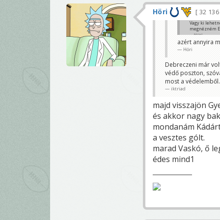
Höri
32 13
Vagy ki lehet
megnézném Eg
iktriad
azért annyira m
Höri
Debreczeni már volt 
védő poszton, szóva
most a védelemből.
iktriad
majd visszajön Gye
és akkor nagy ba
mondanám Kádárt a
a vesztes gólt.
marad Vaskó, ő leg
édes mind1