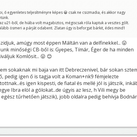
i, ő egyenletes teljesítményre képes 😀 csak ne csizmadia, és akkor nagy
tünk.
u21-ből, de hiába volt magabiztos, mégiscsak róla kaptuk a vesztes gólt.
lább ösmeri a párját odabent. Zlatan úgy is beforgat bárkit, édes mind1
zidjuk, amúgy most éppen Máltán van a delfinekkel... 😛
unk minőségi CB-ből is: Gyepes, Tímár, Éger de ha minden
váljuk Komlósit... 😛 😊
m sokaknak mi baja van itt Debreczenivel, bár sokan szte
i ő, pedig igen ő is tagja volt a Koman+nk9 fémjelezte
ttnak...és igen kispesti, de fiatal és mellé jól is játszik, ink
gye Ibra elöl a gólokat...de úgyis az lesz, h Vili megy be
egész tűrhetően játszik), jobb oldalra pedig behívja Bodnár