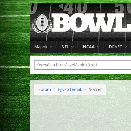
Alapok
NFL
NCAA
DRAFT
Fórum
Egyéb témák
Soccer