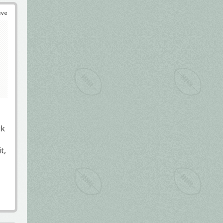
éve
uk
t,