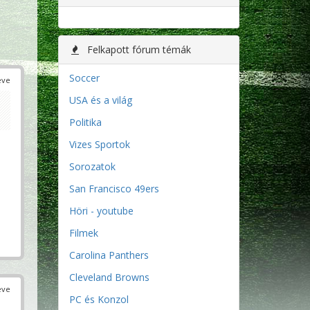
Felkapott fórum témák
Soccer
éve
USA és a világ
Politika
Vizes Sportok
Sorozatok
San Francisco 49ers
Höri - youtube
Filmek
Carolina Panthers
Cleveland Browns
éve
PC és Konzol