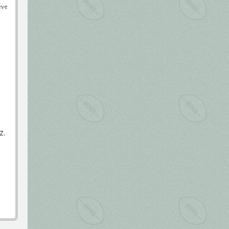
éve
z.