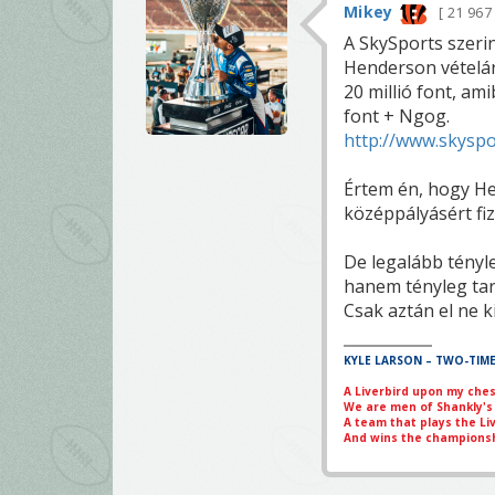
Mikey
21 96
A SkySports szeri
Henderson vételár
20 millió font, am
font + Ngog.
http://www.skyspo
Értem én, hogy H
középpályásért fi
De legalább tényle
hanem tényleg tart
Csak aztán el ne ki
KYLE LARSON – TWO-TIM
A Liverbird upon my che
We are men of Shankly's
A team that plays the Li
And wins the championsh