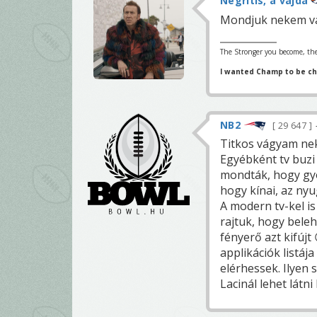
Negritis, a vajda
Mondjuk nekem van
The Stronger you become, the
I wanted Champ to be c
NB2
29 647
Titkos vágyam nek
Egyébként tv buzi
mondták, hogy gy
hogy kínai, az nyu
A modern tv-kel is
rajtuk, hogy beleh
fényerő azt kifúj
applikációk listáj
elérhessek. Ilyen
Lacinál lehet látni