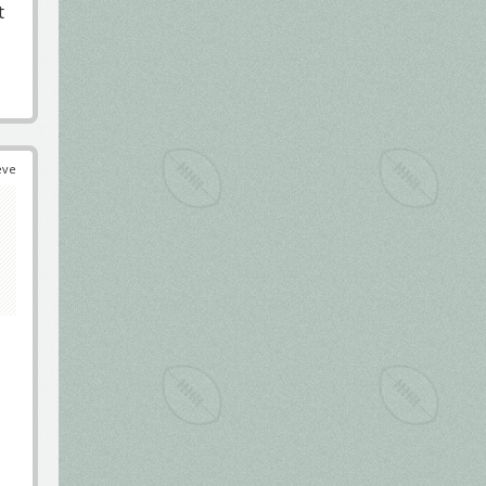
t
éve