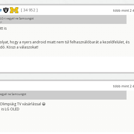
e
34 952
több mint 2 
 LG-t vegyél ne Samsungot
pi
tt is
b
/Olimpiáig TV vásárlással 😀
olyat, hogy a nyers android miatt nem túl felhasználóbarát a kezelőfelület, és
m is LG OLED
ó. Köszi a válaszokat!
több mint 2 
 vegyél ne Samsungot
Olimpiáig TV vásárlással 😀
m is LG OLED