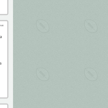
éve
 a
a