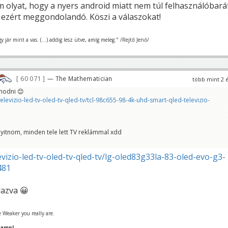
m olyat, hogy a nyers android miatt nem túl felhasználóbará
s ezért meggondolandó. Köszi a válaszokat!
gy jár mint a vas. (...) addig lesz ütve, amíg meleg." /Rejtő Jenő/
60 071
— The Mathematician
több mint 2 
modni 😊
elevizio-led-tv-oled-tv-qled-tv/tcl-98c655-98-4k-uhd-smart-qled-televizio-
nyitnom, minden tele lett TV reklámmal xdd
evizio-led-tv-oled-tv-qled-tv/lg-oled83g33la-83-oled-evo-g3-
481
razva 😀
 Weaker you really are.
hamp!