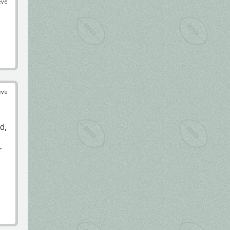
éve
éve
d,
r