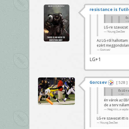
resistance is futil
És
v
LG-re szavazat i
LG +1
YoungZeeZee
zacknor
én várok az EB
Az LG-ről hallottam 
de a terv nála
ezért meggondoland
Negritis, a vajda
Gorcsev
LG+1
Gorcsev
528
És LG-t
vpi
én várok az EB/
LG +1
de a terv nála
zacknorb
Negritis, a vajda
LG-re szavazat itt is
YoungZeeZee