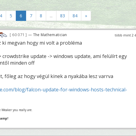
4
5
6
7
8
...
83
84
»
60 071
— The Mathematician
több mint 2 
 ki megvan hogy mi volt a probléma
 crowdstrike update -> windows update, ami felülírt egy
entől minden off
, főleg az hogy végül kinek a nyakába lesz varrva
e.com/blog/falcon-update-for-windows-hosts-technical-
 Weaker you really are.
hamp!