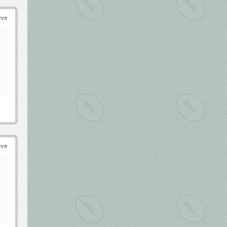
éve
éve