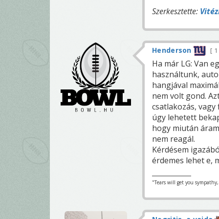
Szerkesztette:
Vitéz
Henderson
1
Ha már LG: Van eg
használtunk, auto
hangjával maximál
nem volt gond. Az
csatlakozás, vagy 
úgy lehetett bekap
hogy miután áram 
nem reagál.
Kérdésem igazából 
érdemes lehet e, m
"Tears will get you sympathy,