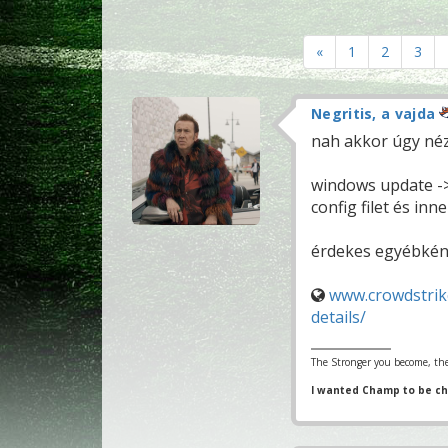
«
1
2
3
Negritis, a vajda
nah akkor úgy néz
windows update ->
config filet és inn
érdekes egyébként
www.crowdstrik
details/
The Stronger you become, the
I wanted Champ to be c