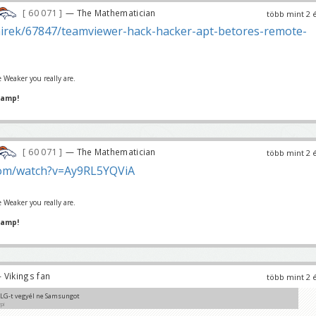
60 071
— The Mathematician
több mint 2 
rek/67847/teamviewer-hack-hacker-apt-betores-remote-
 Weaker you really are.
hamp!
60 071
— The Mathematician
több mint 2 
om/watch?v=Ay9RL5YQViA
 Weaker you really are.
hamp!
 Vikings fan
több mint 2 
 LG-t vegyél ne Samsungot
pi