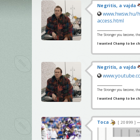
Negritis, a vajda
www.hwsw.hu/hi
access.html
The Stronger you become, the
I wanted Champ to be c
Negritis, a vajda
www.youtube.c
The Stronger you become, the
I wanted Champ to be c
Toca
20 899
—
És
v