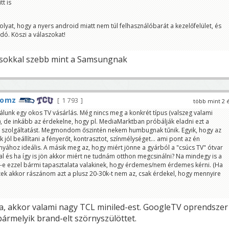
tt is
b
/Olimpiáig TV vásárlással 😀
olyat, hogy a nyers android miatt nem túl felhasználóbarát a kezelőfelület, és
m is LG OLED
ó. Köszi a válaszokat!
 sokkal szebb mint a Samsungnak
tomz
1 793
több mint 2 
álunk egy okos TV vásárlás. Még nincs meg a konkrét típus (valszeg valami
 de inkább az érdekelne, hogy pl. MediaMarktban próbálják eladni ezt a
ó szolgáltatást. Megmondom őszintén nekem humbugnak tűnik. Egyik, hogy az
 jól beállítani a fényerőt, kontrasztot, színmélységet... ami pont az én
yához ideális. A másik meg az, hogy miért jönne a gyárból a "csúcs TV" ótvar
al és ha így is jön akkor miért ne tudnám otthon megcsinálni? Na mindegy is a
-e ezzel bármi tapasztalata valakinek, hogy érdemes/nem érdemes kérni. (Ha
ek akkor rászánom azt a plusz 20-30k-t nem az, csak érdekel, hogy mennyire
a, akkor valami nagy TCL miniled-est. GoogleTV oprendszer
bármelyik brand-elt szörnyszülöttet.