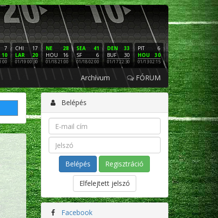
7
CHI
17
NE
28
SEA
41
DEN
33
PIT
6
NE
16
PHI
10
LAR
20
HOU
16
SF
6
BUF
30
HOU
30
LAC
3
SF
1:00
01/19 00:30
01/18 21:00
01/18 02:00
01/17 22:30
01/13 02:15
01/12 02:00
01/11 22:
Archívum
FÓRUM
Belépés
Regisztráció
Elfelejtett jelszó
Facebook