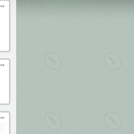
éve
éve
éve