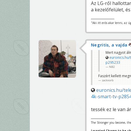
Az LG-ről hallotta
a kezelőfelület, é
"Aki itt erős akar lenni, az ú
Negritis, a vajda
Mert nagyot ál
euronics.hu/t
p295233
NB2
Faszért kellett meg
zacknorb
euronics.hu/tel
4k-smart-tv-p285
tessék ez le van á
The Stronger you become, the
I wanted Champ to be c