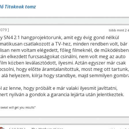
lő Titoknok tomz
 079
több mint 2 
y SN4 2.1 hangprojektorunk, amit egy évig gond nélkül
matikusan csatlakozott a TV-hez, minden rendben volt, bár
isan nem voltam elégedett, főleg filmeknél, de működésben
tán elkezdett furcsaságokat csinálni, nem volt meg az auto
film közben leválasztódott, ilyesmi. Aztán egyszer már csak
csolni, hogy előtte áramtalanítottuk, most meg ott tartunk,
alá helyezem, kiírja hogy standbye, majd semmilyen gombr
az lenne, hogy próbált e már valaki ilyesmit javíttatni,
ert nyilván a gondok a garancia lejárta után jelentkeztek.
 sweat will get you results"