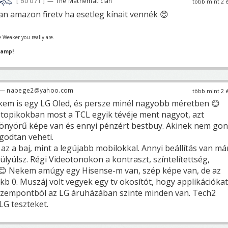
60 071
— The Mathematician
több mint 2 
 amazon firetv ha esetleg kínait vennék 😊
 Weaker you really are.
hamp!
— nabege2@yahoo.com
több mint 2 
em is egy LG Oled, és persze minél nagyobb méretben 😊
 topikokban most a TCL egyik tévéje ment nagyot, azt
önyörű képe van és ennyi pénzért bestbuy. Akinek nem gon
godtan veheti.
 az a baj, mint a legújabb mobilokkal. Annyi beállítás van má
ülyülsz. Régi Videotonokon a kontraszt, színtelítettség,
t 😊 Nekem amúgy egy Hisense-m van, szép képe van, de az
a kb 0. Muszáj volt vegyek egy tv okosítót, hogy applikációkat
 szempontból az LG áruházában szinte minden van. Tech2
 LG teszteket.