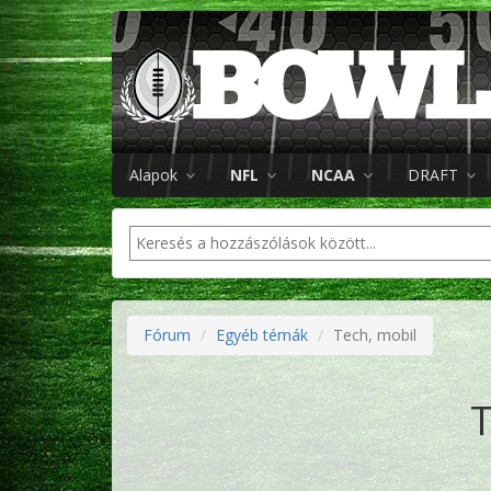
Alapok
NFL
NCAA
DRAFT
Fórum
Egyéb témák
Tech, mobil
T