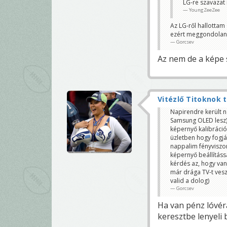
LG-re szavazat i
LG +1
YoungZeeZee
zacknor
én várok az EB
Az LG-ről hallottam 
de a terv nála
ezért meggondoland
Negritis, a vajda
Gorcsev
Az nem de a képe
Vitézlő Titoknok 
Napirendre került n
Samsung OLED lesz),
képernyő kalibráci
üzletben hogy fogják
nappalim fényviszon
képernyő beállításs
kérdés az, hogy van
már drága TV-t vesz
valid a dolog)
Gorcsev
Ha van pénz lóvér
keresztbe lenyeli 