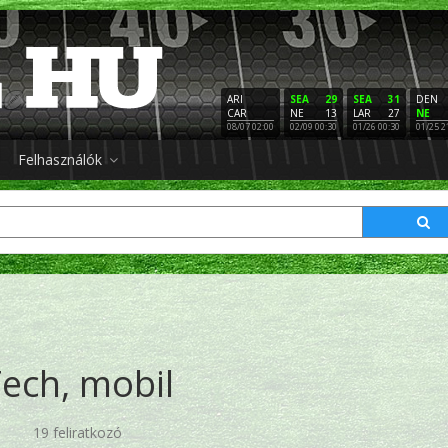
ARI
SEA
29
SEA
31
DEN
CAR
NE
13
LAR
27
NE
08/07 02:00
02/09 00:30
01/26 00:30
01/25 2
Felhasználók
ech, mobil
19 feliratkozó