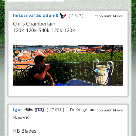
hétszilvafás adam8
2 647
több mint 14 éve
Chris Chamberlain
120k-120k-540k-120k-120k
Igor
17 031
— Dr Kongó fan
több mint 14 éve
Ravens:
HB Blades