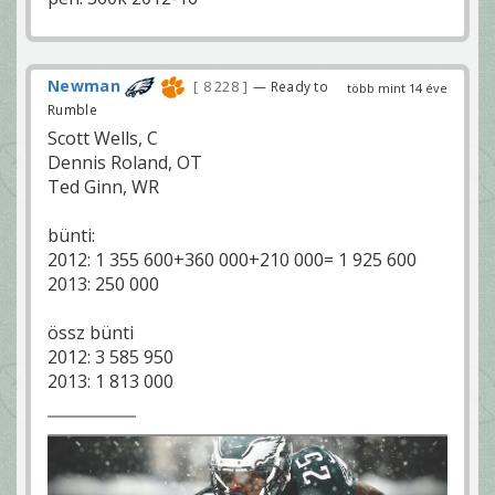
Newman
8 228
— Ready to
több mint 14 éve
Rumble
Scott Wells, C
Dennis Roland, OT
Ted Ginn, WR
bünti:
2012: 1 355 600+360 000+210 000= 1 925 600
2013: 250 000
össz bünti
2012: 3 585 950
2013: 1 813 000