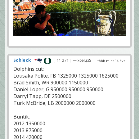
Schleck
11 271
— ʞɔǝlɥɔS
több mint 14 éve
Dolphins cut:
Lousaka Polite, FB 1325000 1325000 1625000
Brad Smith, WR 900000 1150000
Daniel Loper, G 950000 950000 950000
Darryl Tapp, DE 2500000
Turk McBride, LB 2000000 2000000
Büntik:
2012 1350000
2013 875000
2014 420000