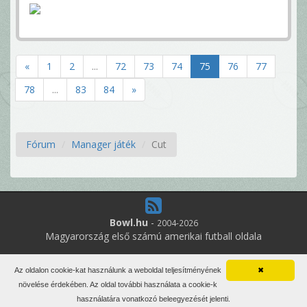
«
1
2
...
72
73
74
75
76
77
78
...
83
84
»
Fórum
Manager játék
Cut
Bowl.hu
-
2004-2026
Magyarország első számú amerikai futball oldala
13
online felhasználó
Az oldalon cookie-kat használunk a weboldal teljesítményének
✖
Minden jog fenntartva. Írott anyagok újraközlése csak a szerző
növelése érdekében. Az oldal további használata a cookie-k
engedélyével.
használatára vonatkozó beleegyezését jelenti.
Impresszum