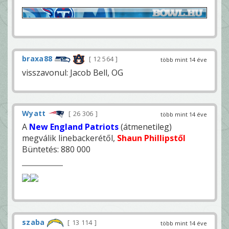
braxa88
12 564
több mint 14 éve
visszavonul: Jacob Bell, OG
Wyatt
26 306
több mint 14 éve
A
New England Patriots
(átmenetileg)
megválik linebackerétől,
Shaun Phillipstől
Büntetés: 880 000
szaba
13 114
több mint 14 éve