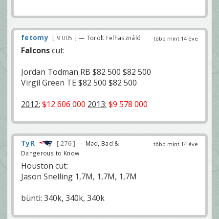
fetomy
9 005
— Törölt Felhasználó
több mint 14 éve
Falcons
cut:
Jordan Todman RB $82 500 $82 500
Virgil Green TE $82 500 $82 500
2012:
$12 606 000
2013:
$9 578 000
TyR
276
— Mad, Bad &
több mint 14 éve
Dangerous to Know
Houston cut:
Jason Snelling 1,7M, 1,7M, 1,7M
bünti: 340k, 340k, 340k