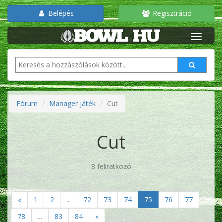
Belépés
Regisztráció
Fórum
Manager játék
Cut
Cut
8 feliratkozó
«
1
2
...
72
73
74
75
76
77
78
...
83
84
»