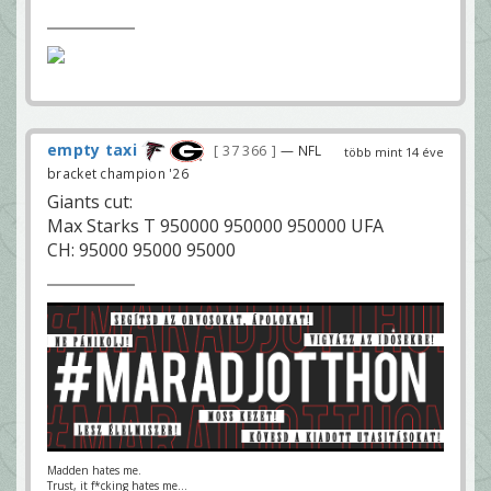
empty taxi
37 366
— NFL
több mint 14 éve
bracket champion '26
Giants cut:
Max Starks T 950000 950000 950000 UFA
CH: 95000 95000 95000
Madden hates me.
Trust, it f*cking hates me...