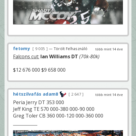
fetomy
9 005
— Törölt Felhasználó
több mint 14 éve
Falcons cut:
Ian Williams DT
(70k-80k)
$12 676 000 $9 658 000
hétszilvafás adam8
2 647
több mint 14 éve
Peria Jerry DT 353 000
Jeff King TE 570 000-380 000-90 000
Greg Toler CB 360 000-120 000-360 000