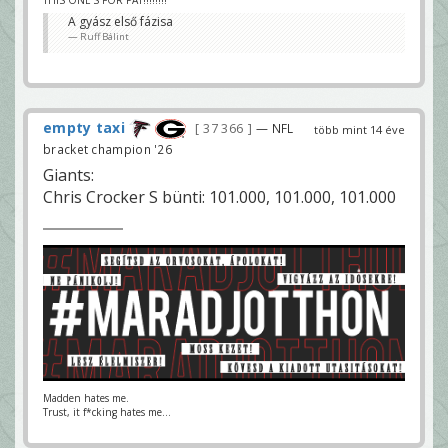
A gyász első fázisa
Ruff Bálint
empty taxi
37 366
— NFL
több mint 14 éve
bracket champion '26
Giants:
Chris Crocker S bünti: 101.000, 101.000, 101.000
Madden hates me.
Trust, it f*cking hates me...