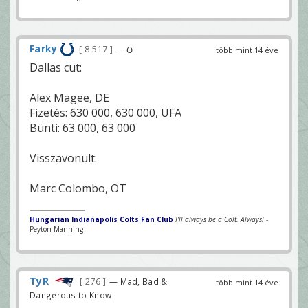
Farky
8 517
— ℧
több mint 14 éve
Dallas cut:
Alex Magee, DE
Fizetés: 630 000, 630 000, UFA
Bünti: 63 000, 63 000
Visszavonult:
Marc Colombo, OT
Hungarian Indianapolis Colts Fan Club
I'll always be a Colt. Always!
-
Peyton Manning
TyR
276
— Mad, Bad &
több mint 14 éve
Dangerous to Know