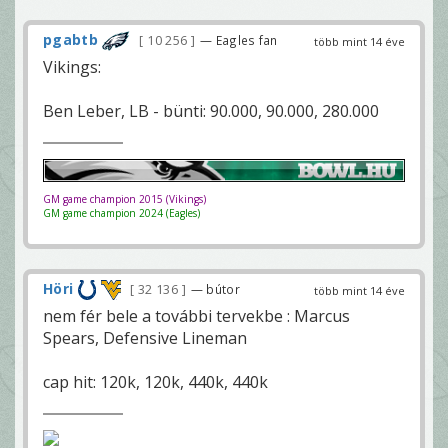
pgabtb
10 256
— Eagles fan
több mint 14 éve
Vikings:
Ben Leber, LB - bünti: 90.000, 90.000, 280.000
GM game champion 2015 (Vikings)
GM game champion 2024 (Eagles)
Höri
32 136
— bútor
több mint 14 éve
nem fér bele a további tervekbe : Marcus
Spears, Defensive Lineman
cap hit: 120k, 120k, 440k, 440k