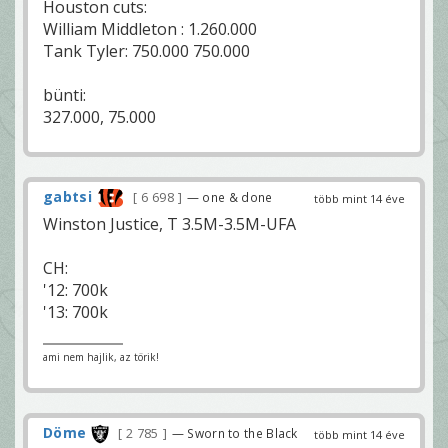
Houston cuts:
William Middleton : 1.260.000
Tank Tyler: 750.000 750.000
bünti:
327.000, 75.000
gabtsi
6 698
— one & done
több mint 14 éve
Winston Justice, T 3.5M-3.5M-UFA
CH:
'12: 700k
'13: 700k
ami nem hajlik, az törik!
Döme
2 785
— Sworn to the Black
több mint 14 éve