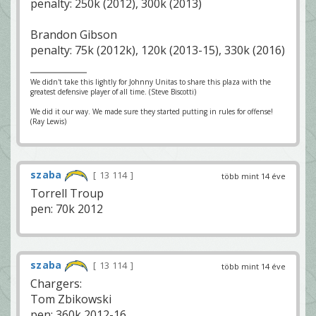
penalty: 250k (2012), 300k (2013)
Brandon Gibson
penalty: 75k (2012k), 120k (2013-15), 330k (2016)
We didn't take this lightly for Johnny Unitas to share this plaza with the
greatest defensive player of all time. (Steve Biscotti)
We did it our way. We made sure they started putting in rules for offense!
(Ray Lewis)
szaba
13 114
több mint 14 éve
Torrell Troup
pen: 70k 2012
szaba
13 114
több mint 14 éve
Chargers:
Tom Zbikowski
pen: 360k 2012-16