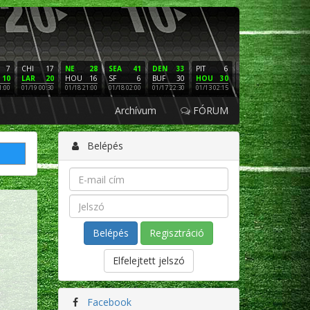
7
CHI
17
NE
28
SEA
41
DEN
33
PIT
6
NE
16
PHI
10
LAR
20
HOU
16
SF
6
BUF
30
HOU
30
LAC
3
SF
1:00
01/19 00:30
01/18 21:00
01/18 02:00
01/17 22:30
01/13 02:15
01/12 02:00
01/11 22:
Archívum
FÓRUM
Belépés
Regisztráció
Elfelejtett jelszó
Facebook