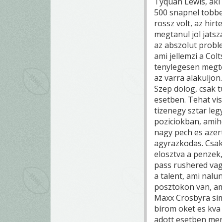
Tyquan Lewis, aki
500 snapnel tobbe
rossz volt, az hir
megtanul jol jatsz
az abszolut proble
ami jellemzi a Col
tenylegesen megte
az varra alakuljon
Szep dolog, csak t
esetben. Tehat vi
tizenegy sztar leg
poziciokban, amih
nagy pech es azer
agyrazkodas. Csak
elosztva a penzek
pass rushered vag
a talent, ami nal
posztokon van, am
Maxx Crosbyra si
bírom oket es kva 
adott esetben men