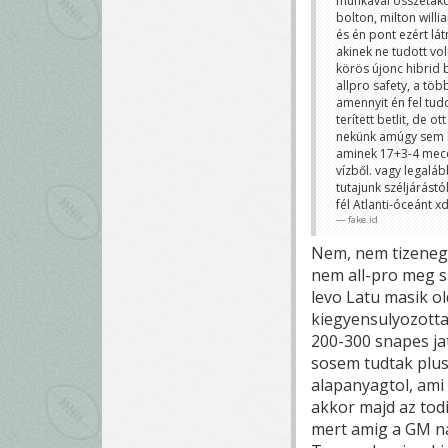
munkával összetákol
bolton, milton will
és én pont ezért lá
akinek ne tudott vo
körös újonc hibrid b
allpro safety, a töb
amennyit én fel tud
terített betlit, de 
nekünk amúgy sem ko
aminek 17+3-4 meccs
vízből. vagy legaláb
tutajunk széljárást
fél Atlanti-óceánt x
fake.id
Nem, nem tizenegy 
nem all-pro meg s
levo Latu masik ol
kiegyensulyozottan
200-300 snapes jat
sosem tudtak plusz
alapanyagtol, ami 
akkor majd az todi
mert amig a GM na