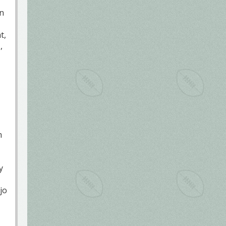
an
t,
,
m
y
jo