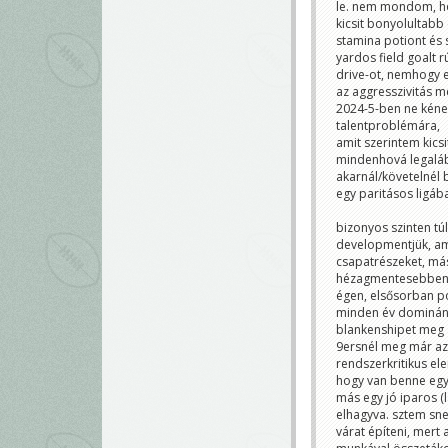
le. nem mondom, ho
kicsit bonyolultabb 
stamina potiont és
yardos field goalt 
drive-ot, nemhogy eg
az aggresszivitás m
2024-5-ben ne kéne e
talentproblémára,
amit szerintem kicsi
mindenhová legaláb
akarnál/követelnél 
egy paritásos ligáb
bizonyos szinten túl
developmentjük, ami
csapatrészeket, más
hézagmentesebben ki
égen, elsősorban po
minden év domináns 
blankenshipet meg a
9ersnél meg már az 
rendszerkritikus el
hogy van benne egy 
más egy jó iparos (
elhagyva. sztem snea
várat építeni, mert