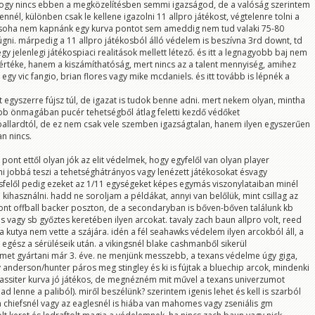
gy nincs ebben a megközelítésben semmi igazságod, de a valóság szerintem
ennél, különben csak le kellene igazolni 11 allpro játékost, végtelenre tolni a
 soha nem kapnánk egy kurva pontot sem ameddig nem tud valaki 75-80
rúgni. márpedig a 11 allpro játékosból álló védelem is beszívna 3rd downt, td
y jelenlegi játékospiaci realitások mellett létező. és itt a legnagyobb baj nem
értéke, hanem a kiszámíthatóság, mert nincs az a talent mennyiség, amihez
gy vic fangio, brian flores vagy mike mcdaniels. és itt tovább is lépnék a
t egyszerre fújsz túl, de igazat is tudok benne adni. mert nekem olyan, mintha
b önmagában pucér tehetségből átlag feletti kezdő védőket
ballardtól, de ez nem csak vele szemben igazságtalan, hanem ilyen egyszerűen
an nincs.
 pont ettől olyan jók az elit védelmek, hogy egyfelől van olyan player
 jobbá teszi a tehetséghátrányos vagy lenézett játékosokat ésvagy
felől pedig ezeket az 1/11 egységeket képes egymás viszonylataiban minél
használni. hadd ne soroljam a példákat, annyi van belőlük, mint csillag az
nt offball backer poszton, de a secondaryban is bőven-bőven találunk kb
vagy sb győztes keretében ilyen arcokat. tavaly zach baun allpro volt, reed
 kutya nem vette a szájára. idén a fél seahawks védelem ilyen arcokból áll, a
egész a sérüléseik után. a vikingsnél blake cashmanből sikerül
emet gyártani már 3. éve. ne menjünk messzebb, a texans védelme úgy giga,
anderson/hunter páros meg stingley és ki is fújtak a bluechip arcok, mindenki
lassiter kurva jó játékos, de megnézném mit művel a texans univerzumot
d lenne a paliból). miről beszélünk? szerintem igenis lehet és kell is szarból
 a chiefsnél vagy az eaglesnél is hiába van mahomes vagy zseniális gm