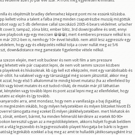
olts vedelme azert jo par eve szar. A front meg egyenesen kriminalis.
vanilla és idejétmúlt bradley defensehez képest pont mi ne essünk túlzásba.
pp kellett volna a talent a falba (meg minden csapatrészbe muszáj mögöttük
a lobot vagy az 5 db defensive callal szecskázó 2005-6 bears védelmet. urlacher
lt cover3, tampa2, zóna blitz, ember blitz, 3rd down/goalline és snitt, ennyi
sive playbook egy-egy meccsen 😀😀😀), mert 4 emberes pressure nélkül ki is
n már 2012-ben is, nemhogy 10+ évvel később. nem attól lesz aggresszív egy
védelem, hogy agy és elképzelés nélkül tolja a cover nullát meg az 5/6
szt, down&distance meg gamestate figyelembe vétele nélkül.
l a szezon elején, mert volt buckner és nem volt film a sim pressure
g lehetett vele pár csapatot lepni, de nem volt semmi szezon közbeni
 playeknek és hívásoknak. kb úgy kell ezt elképzelni, mint egy variábilisabb és
-ollót. ha valakivel vagy egy társasággal még sosem játszottál, akkor meg
t azzal, hogy első 5 alkalommal te mindig követ mutatsz (ha az ellenfeleid by
lót vagy követ mutatni és ezt tudod róluk), de miután már jól láthatóan
dat, kénytelen vagy tovább lépni és pont azzal lepni meg az ellenfeleket, hogy
tatni az elején és így tovább.
et kanyarodni arra, amit mondasz, hogy nem a vanillasága a baj (ligaátlag
ntén megnézném inkább, hogy milyen helyzetekben és milyen blitzeket hívott ÉS
coverrel támogatta meg ezeket ÉS milyen játékhelyzetekben. mert hívhatok én
et, zónát, embert, bármit, ha minden felmerülő kérdésre az esetek 80-90+
okon keresztül ugyan az a megoldóképletem, akkoris hülyét fognak belőlem
nt a világ legszexibb és legagresszívabb playeit hívogatja be bárki is legyen
thatóság leginkább ezekkel a baj meg az amit te hulladék játékosanyagként írsz