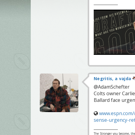
Negritis, a vajda
@AdamSchefter
Colts owner Carli
Ballard face urgen
www.espn.com/nf
sense-urgency-ret
The Stronger you become, the