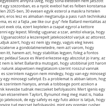
 egyebkent annyira uveg, hogy soha eleteben nem jatszott
t egy szezonban, es a nyolc evebol hat es felben konstans
telen 2025-ben, 30 evesen egyik esterol a masikra hirtelen
ani, eros lesz es almaban megtanulja a pass rush technikaka
ma, es ez a fajta „we like our guy”-fele Ballard mentalitas az
tsot evek ota, ezert keptelen a csapat egyrol a kettore
nni egy lepest. Mindig ugyanaz a szar, amitol elvarja, hogy
. Ugyanazoktol a leszerepelt jatekosoktol varjuk az attorest.
udjuk azert, hogy ez nem igy megy, vagyis eleg keves
sszaterve a gondolatmenetedre, nem azt varom, hogy
yen itt, hanem azt, hogy stabilitas legyen, foleg a fontos
ez peldaul Sauce es Ward erkezese egy abszolut jo irany, az
t nem is lehet Ballardra mutogati, hogy utobbinal jott haro
 nalunk alapvetoen meglatasom szerint rosszul vannak
, es szerintem nagyon nem mindegy, hogy van egy minosegi
y egy minosegi safetyd. Es a problemat is abban latom, hog
unk szerintem hianyos, annak a tobbsege pont azokon a
ik kevesbe tudnak meccseket befolyasolni. Mert igenis egy 
man elcserelnem Taylort, Bynumot meg meg mast is, hiaba
jo jatekosok, de egy safety es egy futo akkor is latjuk, hogy
nyire tud meccset befolyasolni, mint egy premier rusher.