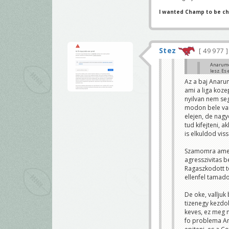
I wanted Champ to be c
Stez
49 977
Anarumot
lesz. Es
49ersben
Az a baj Anarum
tenyleg,
ami a liga koz
Stez
nyilvan nem seg
nem vanilla a
modon bele van
blitz package-
szó, ahol 6-8-
elejen, de nagy
50-50 lehessen
tud kifejteni, 
vesztette el é
is elkuldod vis
másfél hónapj
mindig a képer
rakni akár fut
Szamomra amelle
csapódjunk rá a
morris is jöh
agresszivitas b
fake.id
Ragaszkodott to
ellenfel tamado
De oke, valljuk
tizenegy kezdo
keves, ez meg 
fo problema An