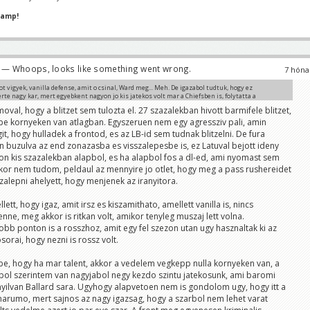
hamp!
— Whoops, looks like something went wrong.
7 hóna
 vigyek, vanilla defense, amit o csinal, Ward meg... Meh. De igazabol tudtuk, hogy ez
 erte nagy kar, mert egyebkent nagyon jo kis jatekos volt mar a Chiefsben is, folytatta a
 is jobbara, alulertekelt, de amugy kivalo cover corner volt evekig. Na nala oriasi pech ez,
oval, hogy a blitzet sem tulozta el. 27 szazalekban hivott barmifele blitzet,
 evekig meglettunk volna vele es Gardnerrel.
epe kornyeken van atlagban. Egyszeruen nem egy agressziv pali, amin
it, hogy hulladek a frontod, es az LB-id sem tudnak blitzelni. De fura
narumo védelme, csak szerintem ugyan az a baja, mint steichen támadásának. gyanúsan a
 buzulva az end zonazasba es visszalepesbe is, ez Latuval bejott ideny
eket, cover rotációkat szétfilmezték és nem egy nfl-szinten komplexen felépített dologról van
10 lépésig mindig tud tekerni egyet a sémán/playcallon szezon közben, hogy mindig legalább
on kis szazalekban alapbol, es ha alapbol fos a dl-ed, ami nyomast sem
 ki van híváselőnyben, hanem az eleinte meglévő enyhe előnyét ellenfélről ellenfélre
akkor nem tudom, peldaul az mennyire jo otlet, hogy meg a pass rushereidet
s vette el az épp soros ellenfél támadó playcallere. hogy van az, hogy bynum a szezon első
szalepni ahelyett, hogy menjenek az iranyitora.
ában annyit van labda körül, mint utoljára bethea fénykorában, aztán az utolsó 2 hónapban
nyő széléről épp érkezik futólépésben és valahonnan a halál faszáról próbálja magát játékba
ásról, akár passzról legyen szó? felőlem is mehet a picskuba nyugodtan és azzal a lendülettel
tt, hogy igaz, amit irsz es kiszamithato, amellett vanilla is, nincs
 felrobbantott falcons staff dcjére, aki az elit jets védelmet is igazgatta, ulbrichra. de még
et felőlem, ha nem derogál neki nem shanahan fáról származó hc alá elmenni dcnek
enne, meg akkor is ritkan volt, amikor tenyleg muszaj lett volna.
bb ponton is a rosszhoz, amit egy fel szezon utan ugy hasznaltak ki az
sorai, hogy nezni is rossz volt.
 be, hogy ha mar talent, akkor a vedelem vegkepp nulla kornyeken van, a
bol szerintem van nagyjabol negy kezdo szintu jatekosunk, ami baromi
nyilvan Ballard sara. Ugyhogy alapvetoen nem is gondolom ugy, hogy itt a
arumo, mert sajnos az nagy igazsag, hogy a szarbol nem lehet varat