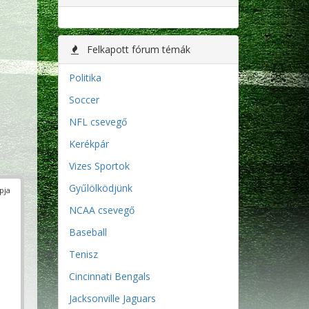
Felkapott fórum témák
Politika
Soccer
NFL csevegő
Kerékpár
Vizes Sportok
Gyűlölködjünk
pja
NCAA csevegő
Baseball
Tenisz
Cincinnati Bengals
Jacksonville Jaguars