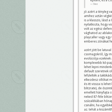
epiteni, es a C
Stez
jó azért a tényleg 
amihez aztán végké
is a klasszis, lásd 
nyilatkozta, hogy vo
volt az egész defen
vághatod az ablako
playcaller vagy egy 
emberes zónákat fe
azért jött be latuva
csomagokról, így me
evolúciója ezeknek a
komplexebb kő-papír
lehet lepni mindenki
default szeretnek ol
lefülelték a taktiká
elkezdesz ollókat mu
és itt vissza is leh
blitzrate), de őszi
emellett hányfajta 
neked 87-féle blitz
százalékában hónap
csinálni, ha egyébké
az. tehát a kiszámí