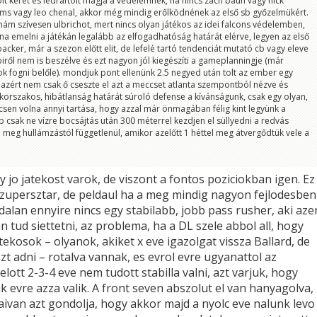
t keret és ledraftolt magja a védelemnek, ha nincs zach baun vagy nick
iams vagy leo chenal, akkor még mindig erőlködnének az első sb győzelmükért.
tnám szívesen ulbrichot, mert nincs olyan játékos az idei falcons védelemben,
lna emelni a játékán legalább az elfogadhatóság határát elérve, legyen az első
acker, már a szezon előtt elit, de lefelé tartó tendenciát mutató cb vagy eleve
biről nem is beszélve és ezt nagyon jól kiegészíti a gameplanningje (már
ok fogni belőle). mondjuk pont ellenünk 2.5 negyed után tolt az ember egy
ott azért nem csak ő cseszte el azt a meccset atlanta szempontból nézve és
rszakos, hibátlanság határát súroló defense a kívánságunk, csak egy olyan,
en volna annyi tartása, hogy azzal már önmagában félig kint legyünk a
b csak ne vízre bocsájtás után 300 méterrel kezdjen el süllyedni a redvás
ól meg hullámzástól függetlenül, amikor azelőtt 1 héttel meg átvergődtük vele a
d
jo jatekost varok, de viszont a fontos poziciokban igen. Ez
zupersztar, de peldaul ha a meg mindig nagyon fejlodesben
dalan ennyire nincs egy stabilabb, jobb pass rusher, aki aze
 tud siettetni, az problema, ha a DL szele abbol all, hogy
ekosok – olyanok, akiket x eve igazolgat vissza Ballard, de
t adni – rotalva vannak, es evrol evre ugyanattol az
elott 2-3-4 eve nem tudott stabilla valni, azt varjuk, hogy
k evre azza valik. A front seven abszolut el van hanyagolva,
ivan azt gondolja, hogy akkor majd a nyolc eve nalunk levo