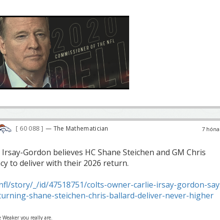
60 088
— The Mathematician
7 hóna
e Irsay-Gordon believes HC Shane Steichen and GM Chris
cy to deliver with their 2026 return.
l/story/_/id/47518751/colts-owner-carlie-irsay-gordon-say
urning-shane-steichen-chris-ballard-deliver-never-higher
 Weaker you really are.