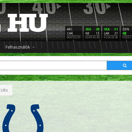
ARI
SEA
29
SEA
31
DEN
CAR
NE
13
LAR
27
NE
08/07 02:00
02/09 00:30
01/26 00:30
01/25 2
Felhasználók
Colts