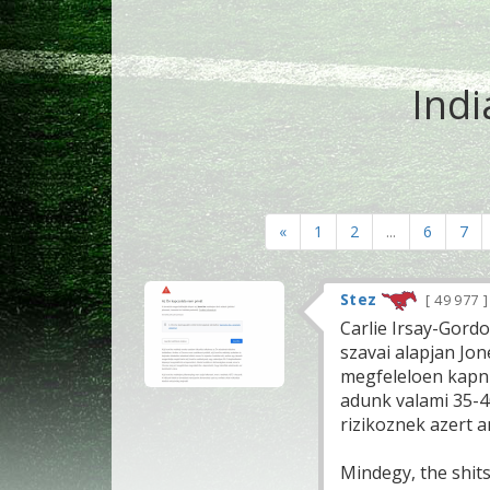
Indi
«
1
2
...
6
7
Stez
49 977
Carlie Irsay-Gordo
szavai alapjan Jon
megfeleloen kapni 
adunk valami 35-4
rizikoznek azert a
Mindegy, the shit