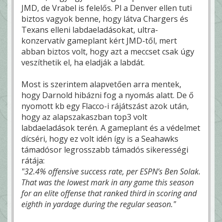
JMD, de Vrabel is felelős. Pl a Denver ellen tuti
biztos vagyok benne, hogy látva Chargers és
Texans elleni labdaeladásokat, ultra-
konzervatív gameplant kért JMD-től, mert
abban biztos volt, hogy azt a meccset csak úgy
veszíthetik el, ha eladják a labdát.
Most is szerintem alapvetően arra mentek,
hogy Darnold hibázni fog a nyomás alatt. De ő
nyomott kb egy Flacco-i rájátszást azok után,
hogy az alapszakaszban top3 volt
labdaeladások terén. A gameplant és a védelmet
dícséri, hogy ez volt idén így is a Seahawks
támadósor legrosszabb támadós sikerességi
rátája:
"32.4% offensive success rate, per ESPN’s Ben Solak.
That was the lowest mark in any game this season
for an elite offense that ranked third in scoring and
eighth in yardage during the regular season."