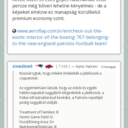
persze még bőven lehetne kényelmes - de a
képeket elnézve ez manapság körülbelül
premium economy szint.
www.aeroflap.com.br/en/check-out-the-
exotic-interior-of-the-boeing-767-belonging-
to-the-new-england-patriots-football-team/
zinedine5
7 539
— Ajmo Vatreni
5 hónapja
Kiszivárogtak, hogy miként értékelték a játékosok a
csapatokat.
Az egyértelműen látszik, hogy az edzői és egyéb
háttércsapattal nagyjából elégedettek a játékosok, a
fizikai infrastruktúrával kevésbé, a Patriots repülőjét
pedig nagyjából utálják.
Treatment of Families: B
Home Game Field: D
Food/Dining Area: D+
Nutritionist/Dietician: B