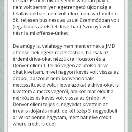
torkán. És nem hívott semmi váratlan play-t,
nem volt semmilyen egetrengető újdonság a
felállásunkban, nem volt előre nem várt motion-
ök, teljesen business as usual üzemmódban volt
(legalábbis az első 9 drive-ban). Szörnyű volt
nézni a mi offense-ünket.
De amúgy is, valahogy nem ment ennek a JMD
offense-nek egész rájátszásban, ha csak az
érdemi drive-okat nézzük (a Houston és a
Denver elleni 1. félidő végén az utolsó drive-
okat kivettem, mivel nagyon kevés volt vissza az
órából, abszolút nem-konvencionális
meccsszituáció volt, illetve azokat a drive-okat is
kivettem a meccs végéről, amikor már eldőlt a
mérkőzés és kevés volt vissza az órából. A
Denver elleni teljes 4. negyedet kivettem az
irreális időjárás miatt, de két szép 3. negyedbeli
drive-ot benne hagytam, mert hát give credit
where credit is due).