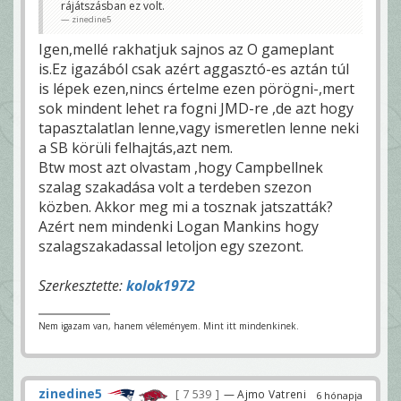
rájátszásban ez volt.
zinedine5
Igen,mellé rakhatjuk sajnos az O gameplant
is.Ez igazából csak azért aggasztó-es aztán túl
is lépek ezen,nincs értelme ezen pörögni-,mert
sok mindent lehet ra fogni JMD-re ,de azt hogy
tapasztalatlan lenne,vagy ismeretlen lenne neki
a SB körüli felhajtás,azt nem.
Btw most azt olvastam ,hogy Campbellnek
szalag szakadása volt a terdeben szezon
közben. Akkor meg mi a tosznak jatszatták?
Azért nem mindenki Logan Mankins hogy
szalagszakadassal letoljon egy szezont.
Szerkesztette:
kolok1972
Nem igazam van, hanem véleményem. Mint itt mindenkinek.
zinedine5
7 539
— Ajmo Vatreni
6 hónapja