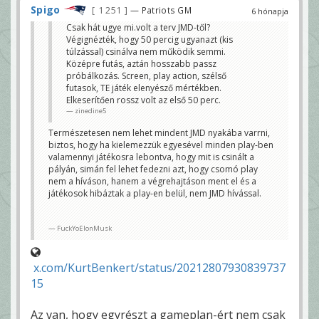
Spigo
1 251
— Patriots GM
6 hónapja
Csak hát ugye mi.volt a terv JMD-től?
Végignézték, hogy 50 percig ugyanazt (kis
túlzással) csinálva nem működik semmi.
Középre futás, aztán hosszabb passz
próbálkozás. Screen, play action, szélső
futasok, TE játék elenyésző mértékben.
Elkeserítően rossz volt az első 50 perc.
zinedine5
Természetesen nem lehet mindent JMD nyakába varrni,
biztos, hogy ha kielemezzük egyesével minden play-ben
valamennyi játékosra lebontva, hogy mit is csinált a
pályán, simán fel lehet fedezni azt, hogy csomó play
nem a híváson, hanem a végrehajtáson ment el és a
játékosok hibáztak a play-en belül, nem JMD hívással.
FuckYoElonMusk
x.com/KurtBenkert/status/20212807930839737
15
Az van, hogy egyrészt a gameplan-ért nem csak