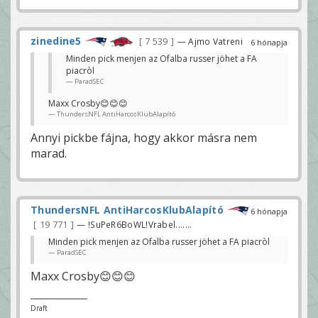
zinedine5
7 539
— Ajmo Vatreni
6 hónapja
Minden pick menjen az Ofalba russer jöhet a FA
piacròl
ParadSEC
Maxx Crosby😊😊😊
ThundersNFL AntiHarcosKlubAlapító
Annyi pickbe fájna, hogy akkor másra nem
marad.
ThundersNFL AntiHarcosKlubAlapító
6 hónapja
19 771
— !SuPeR6BoWL!Vrabel.......
Minden pick menjen az Ofalba russer jöhet a FA piacròl
ParadSEC
Maxx Crosby😊😊😊
Draft