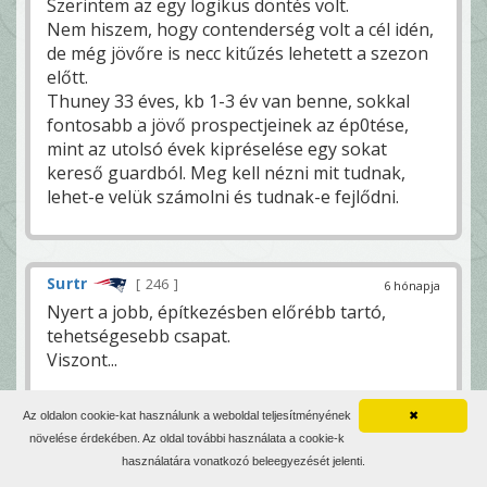
Szerintem az egy logikus döntés volt.
Nem hiszem, hogy contenderség volt a cél idén,
de még jövőre is necc kitűzés lehetett a szezon
előtt.
Thuney 33 éves, kb 1-3 év van benne, sokkal
fontosabb a jövő prospectjeinek az ép0tése,
mint az utolsó évek kipréselése egy sokat
kereső guardból. Meg kell nézni mit tudnak,
lehet-e velük számolni és tudnak-e fejlődni.
Surtr
246
6 hónapja
Nyert a jobb, építkezésben előrébb tartó,
tehetségesebb csapat.
Viszont...
-Maye franchise qb matéria, /szerencsés a
Az oldalon cookie-kat használunk a weboldal teljesítményének
✖
csapat, hogy itt van, mert van egy végtelenül
növelése érdekében. Az oldal további használata a cookie-k
szerény, nagyon tehetséges, fejlődni akaró
használatára vonatkozó beleegyezését jelenti.
irányítója/, még akkor is, ha PO-ban nem