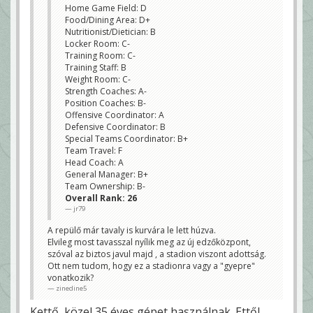
Home Game Field: D
Food/Dining Area: D+
Nutritionist/Dietician: B
Locker Room: C-
Training Room: C-
Training Staff: B
Weight Room: C-
Strength Coaches: A-
Position Coaches: B-
Offensive Coordinator: A
Defensive Coordinator: B
Special Teams Coordinator: B+
Team Travel: F
Head Coach: A
General Manager: B+
Team Ownership: B-
Overall Rank: 26
jr79
A repülő már tavaly is kurvára le lett húzva.
Elvileg most tavasszal nyílik meg az új edzőközpont,
szóval az biztos javul majd , a stadion viszont adottság.
Ott nem tudom, hogy ez a stadionra vagy a "gyepre"
vonatkozik?
zinedine5
Kettő, közel 35 éves gépet használnak. Ettől