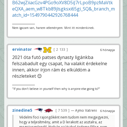
B62wjZiiacGzv4PGo9oXV8D5iJ7rLpoB9pzMaVtk
eQXA_aem_w8Tkb89jlsgksxi65gi_SQ&_branch_m
atch_id=1549790442926768444
Nem igazam van, hanem véleményem. Mint itt mindenkinek.
ervinator
2 133
6 hónapja
2021 óta futó patses dynasty ligánkba
felszabadult egy csapat, ha valakit érdekelne
innen, akkor írjon rám és elküldöm a
részleteket 😊
"If you don't believe in yourself then why is anyone else going to?"
zinedine5
7 539
— Ajmo Vatreni
6 hónapja
Védelmi foci rajongóként nem tudom nem megjegyezni,
hogy a teljesítmény, amit a D lerakott az asztalra, az
megsüvegelendő. Nyilván ez Vrabel érdeme főleg, nem