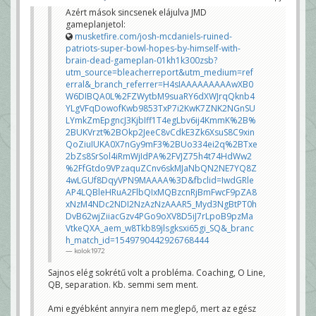
Azért mások sincsenek elájulva JMD
gameplanjetol:
musketfire.com/josh-mcdaniels-ruined-
patriots-super-bowl-hopes-by-himself-with-
brain-dead-gameplan-01kh1k300zsb?
utm_source=bleacherreport&utm_medium=ref
erral&_branch_referrer=H4sIAAAAAAAAAwXB0
W6DIBQA0L%2FZWytbM9suaRY6dXWJrqQknb4
YLgVFqDowofKwb9853TxP7i2KwK7ZNK2NGnSU
LYmkZmEpgncJ3KjbIff1T4egLbv6ij4KmmK%2B%
2BUKVrzt%2BOkp2JeeC8vCdkE3Zk6XsuS8C9xin
QoZiuIUKA0X7nGy9mF3%2BUo334ei2q%2BTxe
2bZs8SrSol4iRmWjIdPA%2FVJZ75h4t74HdWw2
%2FfGtdo9VPzaquZCnv6skMJaNbQN2NE7YQ8Z
4wLGUf8DqyVPN9MAAAA%3D&fbclid=IwdGRle
AP4LQBleHRuA2FlbQIxMQBzcnRjBmFwcF9pZA8
xNzM4NDc2NDI2NzAzNzAAAR5_Myd3NgBtPT0h
DvB62wjZiiacGzv4PGo9oXV8D5iJ7rLpoB9pzMa
VtkeQXA_aem_w8Tkb89jlsgksxi65gi_SQ&_branc
h_match_id=1549790442926768444
kolok1972
Sajnos elég sokrétű volt a probléma. Coaching, O Line,
QB, separation. Kb. semmi sem ment.
Ami egyébként annyira nem meglepő, mert az egész