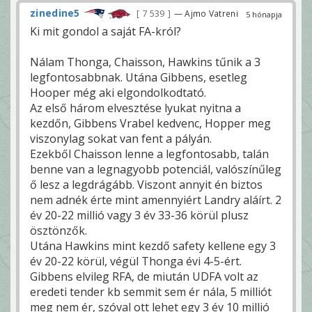
zinedine5
7 539
— Ajmo Vatreni
5 hónapja
Ki mit gondol a saját FA-król?
Nálam Thonga, Chaisson, Hawkins tűnik a 3
legfontosabbnak. Utána Gibbens, esetleg
Hooper még aki elgondolkodtató.
Az első három elvesztése lyukat nyitna a
kezdőn, Gibbens Vrabel kedvenc, Hopper meg
viszonylag sokat van fent a pályán.
Ezekből Chaisson lenne a legfontosabb, talán
benne van a legnagyobb potenciál, valószínűleg
ő lesz a legdrágább. Viszont annyit én biztos
nem adnék érte mint amennyiért Landry aláírt. 2
év 20-22 millió vagy 3 év 33-36 körül plusz
ösztönzők.
Utána Hawkins mint kezdő safety kellene egy 3
év 20-22 körül, végül Thonga évi 4-5-ért.
Gibbens elvileg RFA, de miután UDFA volt az
eredeti tender kb semmit sem ér nála, 5 milliót
meg nem ér, szóval ott lehet egy 3 év 10 millió