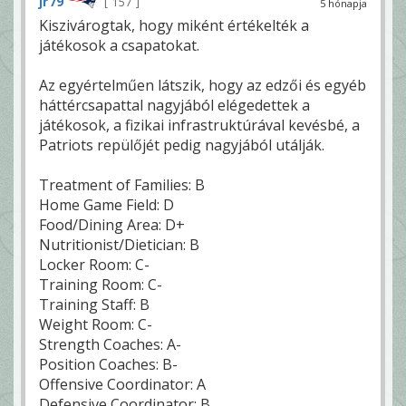
jr79
157
5 hónapja
Kiszivárogtak, hogy miként értékelték a
játékosok a csapatokat.
Az egyértelműen látszik, hogy az edzői és egyéb
háttércsapattal nagyjából elégedettek a
játékosok, a fizikai infrastruktúrával kevésbé, a
Patriots repülőjét pedig nagyjából utálják.
Treatment of Families: B
Home Game Field: D
Food/Dining Area: D+
Nutritionist/Dietician: B
Locker Room: C-
Training Room: C-
Training Staff: B
Weight Room: C-
Strength Coaches: A-
Position Coaches: B-
Offensive Coordinator: A
Defensive Coordinator: B