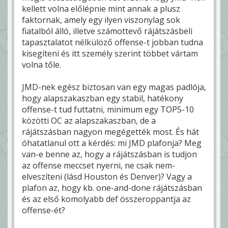
kellett volna előlépnie mint annak a plusz
faktornak, amely egy ilyen viszonylag sok
fiatalból álló, illetve számottevő rájátszásbeli
tapasztalatot nélkülöző offense-t jobban tudna
kisegíteni és itt személy szerint többet vártam
volna tőle.
JMD-nek egész biztosan van egy magas padlója,
hogy alapszakaszban egy stabil, hatékony
offense-t tud futtatni, minimum egy TOP5-10
közötti OC az alapszakaszban, de a
rájátszásban nagyon megégették most. És hát
óhatatlanul ott a kérdés: mi JMD plafonja? Meg
van-e benne az, hogy a rájátszásban is tudjon
az offense meccset nyerni, ne csak nem-
elveszíteni (lásd Houston és Denver)? Vagy a
plafon az, hogy kb. one-and-done rájátszásban
és az első komolyabb def összeroppantja az
offense-ét?