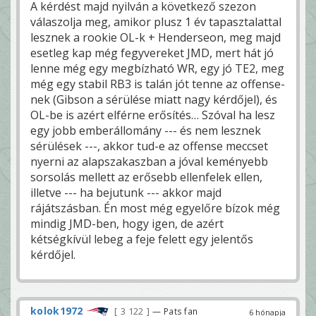
A kérdést majd nyilván a következő szezon
válaszolja meg, amikor plusz 1 év tapasztalattal
lesznek a rookie OL-k + Henderseon, meg majd
esetleg kap még fegyvereket JMD, mert hát jó
lenne még egy megbízható WR, egy jó TE2, meg
még egy stabil RB3 is talán jót tenne az offense-
nek (Gibson a sérülése miatt nagy kérdőjel), és
OL-be is azért elférne erősítés… Szóval ha lesz
egy jobb emberállomány --- és nem lesznek
sérülések ---, akkor tud-e az offense meccset
nyerni az alapszakaszban a jóval keményebb
sorsolás mellett az erősebb ellenfelek ellen,
illetve --- ha bejutunk --- akkor majd
rájátszásban. Én most még egyelőre bízok még
mindig JMD-ben, hogy igen, de azért
kétségkívül lebeg a feje felett egy jelentős
kérdőjel.
kolok1972
3 122
— Pats fan
6 hónapja