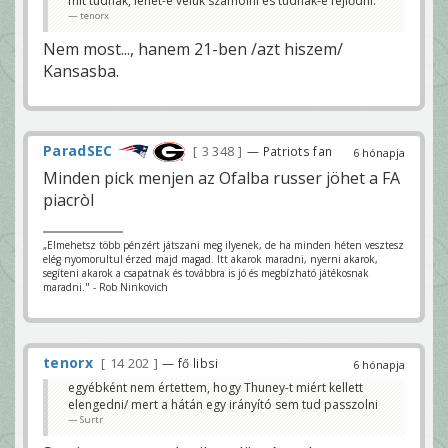
mit tudnak, lehet-e velük számolni és tudnak-e fejlődni.
tenorx
Nem most..., hanem 21-ben /azt hiszem/
Kansasba.
ParadSEC
3 348
— Patriots fan
6 hónapja
Minden pick menjen az Ofalba russer jöhet a FA
piacròl
„Elmehetsz több pénzért játszani meg ilyenek, de ha minden héten vesztesz
elég nyomorultul érzed majd magad. Itt akarok maradni, nyerni akarok,
segíteni akarok a csapatnak és továbbra is jó és megbízható játékosnak
maradni." - Rob Ninkovich
tenorx
14 202
— fő libsi
6 hónapja
egyébként nem értettem, hogy Thuney-t miért kellett
elengedni/ mert a hátán egy irányító sem tud passzolni
Surtr