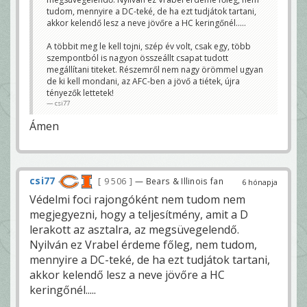
tudom, mennyire a DC-teké, de ha ezt tudjátok tartani,
akkor kelendő lesz a neve jövőre a HC keringőnél.....
A többit meg le kell tojni, szép év volt, csak egy, több
szempontból is nagyon összeállt csapat tudott
megállítani titeket. Részemről nem nagy örömmel ugyan
de ki kell mondani, az AFC-ben a jövő a tiétek, újra
tényezők lettetek!
csi77
Ámen
csi77
9 506
— Bears & Illinois fan
6 hónapja
Védelmi foci rajongóként nem tudom nem
megjegyezni, hogy a teljesítmény, amit a D
lerakott az asztalra, az megsüvegelendő.
Nyilván ez Vrabel érdeme főleg, nem tudom,
mennyire a DC-teké, de ha ezt tudjátok tartani,
akkor kelendő lesz a neve jövőre a HC
keringőnél.....