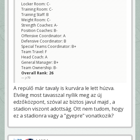
Locker Room: C-
Training Room: C-
Training Staff: B
Weight Room: C-
Strength Coaches: A-
Position Coaches: B-
Offensive Coordinator: A
Defensive Coordinator: B
Special Teams Coordinator: B+
Team Travel: F
Head Coach: A
General Manager: B+
Team Ownership: B-
Overall Rank: 26
jr79
A repülő már tavaly is kurvára le lett húzva.
Elvileg most tavasszal nyílik meg az új
edzőközpont, szóval az biztos javul majd , a
stadion viszont adottság. Ott nem tudom, hogy
ez a stadionra vagy a "gyepre" vonatkozik?