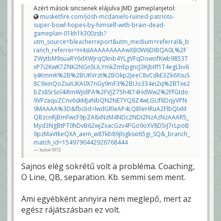
Azért mások sincsenek elájulva JMD gameplanjetol:
musketfire.com/josh-mcdaniels-ruined-patriots-
super-bowl-hopes-by-himself-with-brain-dead-
gameplan-01kh1k300zsb?
utm_source=bleacherreport&utm_medium=referral&_b
ranch_referrer=H4sIAAAAAAAAAwXB0W6DIBQA0L%2F
ZWytbM9suaRY6dXWJrqQknb4YLgVFqDowofKwb9853T
xP7i2KwK7ZNK2NGnSULYmkZmEpgncJ3KjbIff1T4egLbv6
ij4KmmK%2B%2BUKVrzt%2BOkp2JeeC8vCdkE3Zk6XsuS
8C9xinQoZiuIUKA0X7nGy9mF3%2BUo334ei2q%2BTxe2
bZs8SrSol4iRmWjIdPA%2FVJZ75h4t74HdWw2%2FfGtdo
9VPzaquZCnv6skMJaNbQN2NE7YQ8Z4wLGUf8DqyVPN
9MAAAA%3D&fbclid=IwdGRleAP4LQBleHRuA2FlbQIxM
QBzcnRjBmFwcF9pZA8xNzM4NDc2NDI2NzAzNzAAAR5_
Myd3NgBtPT0hDvB62wjZiiacGzv4PGo9oXV8D5iJ7rLpoB
9pzMaVtkeQXA_aem_w8Tkb89jlsgksxi65gi_SQ&_branch_
match_id=1549790442926768444
kolok1972
Sajnos elég sokrétű volt a probléma. Coaching,
O Line, QB, separation. Kb. semmi sem ment.
Ami egyébként annyira nem meglepő, mert az
egész rájátszásban ez volt.