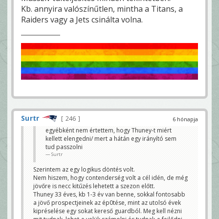
Kb. annyira valószínűtlen, mintha a Titans, a
Raiders vagy a Jets csinálta volna.
Surtr
246
6 hónapja
egyébként nem értettem, hogy Thuney-t miért
kellett elengedni/ mert a hátán egy irányító sem
tud passzolni
Surtr
Szerintem az egy logikus döntés volt.
Nem hiszem, hogy contenderség volt a cél idén, de még
jövőre is necc kitűzés lehetett a szezon előtt.
Thuney 33 éves, kb 1-3 év van benne, sokkal fontosabb
a jövő prospectjeinek az ép0tése, mint az utolsó évek
kipréselése egy sokat kereső guardból. Meg kell nézni