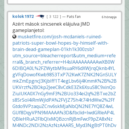
kolok1972
3 122
— Pats fan
6 hónapja
Azért mások sincsenek elájulva JMD
gameplanjetol:
musketfire.com/josh-mcdaniels-ruined-
patriots-super-bowl-hopes-by-himself-with-
brain-dead-gameplan-01kh1k300zsb?
utm_source=bleacherreport&utm_medium=refe
rral&_branch_referrer=H4sIAAAAAAAAAwXB0W
6DIBQA0L%2FZWytbM9suaRY6dXWJrqQknb4YL
gVFqDowofKwb9853TxP7i2KwK7ZNK2NGnSULY
mkZmEpgncJ3KjbIff1T4egLbv6ij4KmmK%2B%2B
UKVrzt%2BOkp2JeeC8vCdkE3Zk6XsuS8C9xinQo
ZiuIUKA0X7nGy9mF3%2BUo334ei2q%2BTxe2bZ
s8SrSol4iRmWjIdPA%2FVJZ75h4t74HdWw2%2Ff
Gtdo9VPzaquZCnv6skMJaNbQN2NE7YQ8Z4wL
GUf8DqyVPN9MAAAA%3D&fbclid=IwdGRleAP4L
QBleHRuA2FlbQIxMQBzcnRjBmFwcF9pZA8xNz
M4NDc2NDI2NzAzNzAAAR5_Myd3NgBtPT0hDv