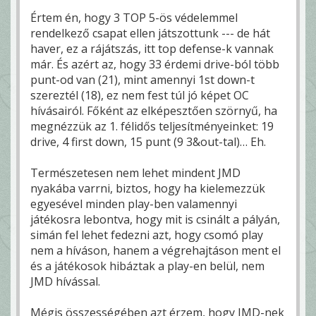
Értem én, hogy 3 TOP 5-ös védelemmel
rendelkező csapat ellen játszottunk --- de hát
haver, ez a rájátszás, itt top defense-k vannak
már. És azért az, hogy 33 érdemi drive-ból több
punt-od van (21), mint amennyi 1st down-t
szereztél (18), ez nem fest túl jó képet OC
hívásairól. Főként az elképesztően szörnyű, ha
megnézzük az 1. félidős teljesítményeinket: 19
drive, 4 first down, 15 punt (9 3&out-tal)… Eh.
Természetesen nem lehet mindent JMD
nyakába varrni, biztos, hogy ha kielemezzük
egyesével minden play-ben valamennyi
játékosra lebontva, hogy mit is csinált a pályán,
simán fel lehet fedezni azt, hogy csomó play
nem a híváson, hanem a végrehajtáson ment el
és a játékosok hibáztak a play-en belül, nem
JMD hívással.
Mégis összességében azt érzem, hogy JMD-nek