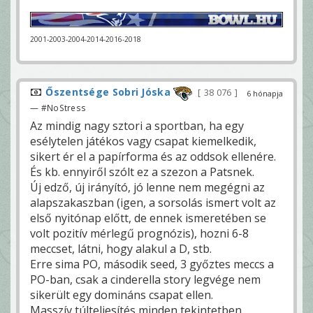
2001-2003-2004-2014-2016-2018
Őszentsége Sobri Jóska
38 076
6 hónapja
— #NoStress
Az mindig nagy sztori a sportban, ha egy
esélytelen játékos vagy csapat kiemelkedik,
sikert ér el a papírforma és az oddsok ellenére.
És kb. ennyiről szólt ez a szezon a Patsnek.
Új edző, új irányító, jó lenne nem megégni az
alapszakaszban (igen, a sorsolás ismert volt az
első nyitónap előtt, de ennek ismeretében se
volt pozitív mérlegű prognózis), hozni 6-8
meccset, látni, hogy alakul a D, stb.
Erre sima PO, második seed, 3 győztes meccs a
PO-ban, csak a cinderella story legvége nem
sikerült egy domináns csapat ellen.
Masszív túlteljesítés minden tekintetben.