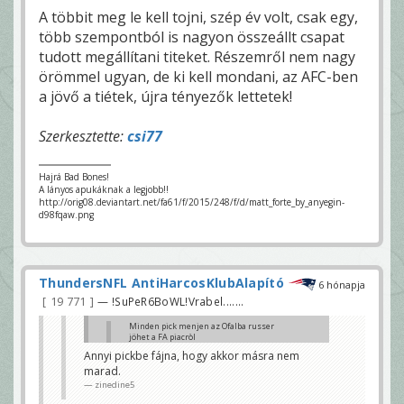
A többit meg le kell tojni, szép év volt, csak egy,
több szempontból is nagyon összeállt csapat
tudott megállítani titeket. Részemről nem nagy
örömmel ugyan, de ki kell mondani, az AFC-ben
a jövő a tiétek, újra tényezők lettetek!
Szerkesztette:
csi77
Hajrá Bad Bones!
A lányos apukáknak a legjobb!!
http://orig08.deviantart.net/fa61/f/2015/248/f/d/matt_forte_by_anyegin-
d98fqaw.png
ThundersNFL AntiHarcosKlubAlapító
6 hónapja
19 771
— !SuPeR6BoWL!Vrabel.......
Minden pick menjen az Ofalba russer
jöhet a FA piacròl
ParadSEC
Annyi pickbe fájna, hogy akkor másra nem
marad.
Maxx Crosby😊😊😊
ThundersNFL AntiHarcosKlubAlapító
zinedine5