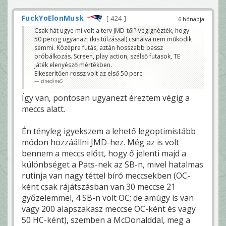
FuckYoElonMusk
424
6 hónapja
Csak hát ugye mi.volt a terv JMD-től? Végignézték, hogy
50 percig ugyanazt (kis túlzással) csinálva nem működik
semmi. Középre futás, aztán hosszabb passz
próbálkozás. Screen, play action, szélső futasok, TE
játék elenyésző mértékben.
Elkeserítően rossz volt az első 50 perc.
zinedine5
Így van, pontosan ugyanezt éreztem végig a
meccs alatt.
Én tényleg igyekszem a lehető legoptimistább
módon hozzáállni JMD-hez. Még az is volt
bennem a meccs előtt, hogy ő jelenti majd a
különbséget a Pats-nek az SB-n, mivel hatalmas
rutinja van nagy téttel bíró meccsekben (OC-
ként csak rájátszásban van 30 meccse 21
győzelemmel, 4 SB-n volt OC; de amúgy is van
vagy 200 alapszakasz meccse OC-ként és vagy
50 HC-ként), szemben a McDonalddal, meg a