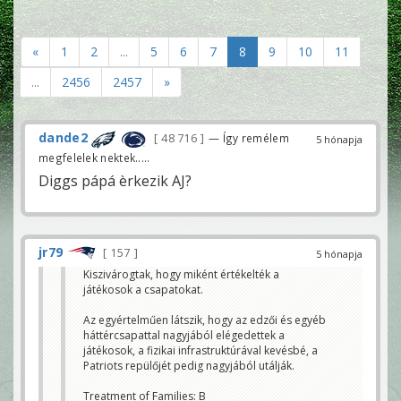
«
1
2
...
5
6
7
8
9
10
11
...
2456
2457
»
dande2
48 716
— Így remélem
5 hónapja
megfelelek nektek.....
Diggs pápá èrkezik AJ?
jr79
157
5 hónapja
Kiszivárogtak, hogy miként értékelték a
játékosok a csapatokat.
Az egyértelműen látszik, hogy az edzői és egyéb
háttércsapattal nagyjából elégedettek a
játékosok, a fizikai infrastruktúrával kevésbé, a
Patriots repülőjét pedig nagyjából utálják.
Treatment of Families: B