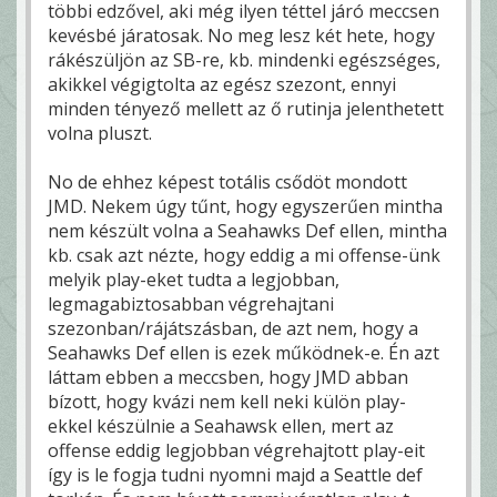
többi edzővel, aki még ilyen téttel járó meccsen
kevésbé járatosak. No meg lesz két hete, hogy
rákészüljön az SB-re, kb. mindenki egészséges,
akikkel végigtolta az egész szezont, ennyi
minden tényező mellett az ő rutinja jelenthetett
volna pluszt.
No de ehhez képest totális csődöt mondott
JMD. Nekem úgy tűnt, hogy egyszerűen mintha
nem készült volna a Seahawks Def ellen, mintha
kb. csak azt nézte, hogy eddig a mi offense-ünk
melyik play-eket tudta a legjobban,
legmagabiztosabban végrehajtani
szezonban/rájátszásban, de azt nem, hogy a
Seahawks Def ellen is ezek működnek-e. Én azt
láttam ebben a meccsben, hogy JMD abban
bízott, hogy kvázi nem kell neki külön play-
ekkel készülnie a Seahawsk ellen, mert az
offense eddig legjobban végrehajtott play-eit
így is le fogja tudni nyomni majd a Seattle def