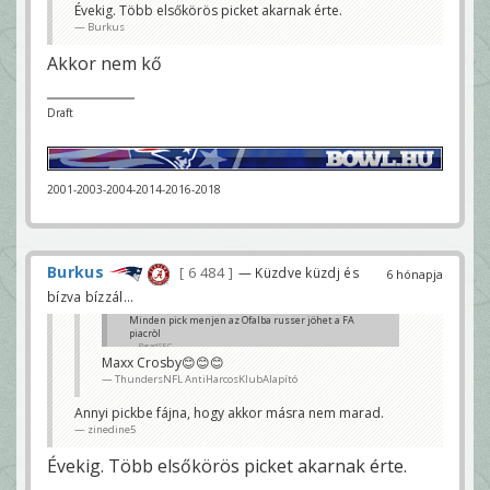
Évekig. Több elsőkörös picket akarnak érte.
Burkus
Akkor nem kő
Draft
2001-2003-2004-2014-2016-2018
Burkus
6 484
— Küzdve küzdj és
6 hónapja
bízva bízzál...
Minden pick menjen az Ofalba russer jöhet a FA
piacròl
ParadSEC
Maxx Crosby😊😊😊
ThundersNFL AntiHarcosKlubAlapító
Annyi pickbe fájna, hogy akkor másra nem marad.
zinedine5
Évekig. Több elsőkörös picket akarnak érte.