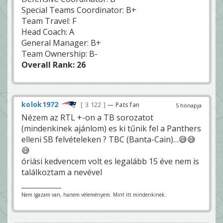
Special Teams Coordinator: B+
Team Travel: F
Head Coach: A
General Manager: B+
Team Ownership: B-
Overall Rank: 26
kolok1972
3 122
— Pats fan
5 hónapja
Nézem az RTL +-on a TB sorozatot
(mindenkinek ajánlom) es ki tűnik fel a Panthers
elleni SB felvételeken ? TBC (Banta-Cain)…😅😅
😅
óriási kedvencem volt es legalább 15 éve nem is
találkoztam a nevével
Nem igazam van, hanem véleményem. Mint itt mindenkinek.