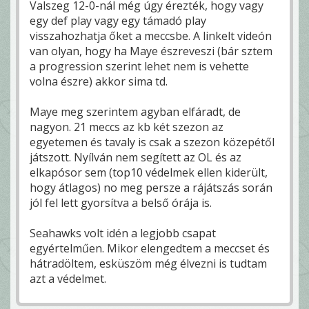
Valszeg 12-0-nál még úgy érezték, hogy vagy
egy def play vagy egy támadó play
visszahozhatja őket a meccsbe. A linkelt videón
van olyan, hogy ha Maye észreveszi (bár sztem
a progression szerint lehet nem is vehette
volna észre) akkor sima td.
Maye meg szerintem agyban elfáradt, de
nagyon. 21 meccs az kb két szezon az
egyetemen és tavaly is csak a szezon közepétől
játszott. Nyílván nem segített az OL és az
elkapósor sem (top10 védelmek ellen kiderült,
hogy átlagos) no meg persze a rájátszás során
jól fel lett gyorsítva a belső órája is.
Seahawks volt idén a legjobb csapat
egyértelműen. Mikor elengedtem a meccset és
hátradöltem, esküszöm még élvezni is tudtam
azt a védelmet.