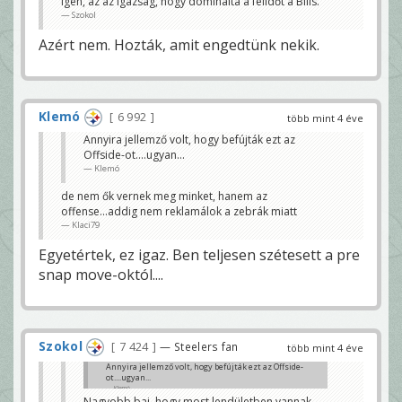
Igen, az az igazság, hogy dominálta a félidőt a Bills.
Szokol
Azért nem. Hozták, amit engedtünk nekik.
Klemó
6 992
több mint 4 éve
Annyira jellemző volt, hogy befújták ezt az
Offside-ot....ugyan...
Klemó
de nem ők vernek meg minket, hanem az
offense...addig nem reklamálok a zebrák miatt
Klaci79
Egyetértek, ez igaz. Ben teljesen szétesett a pre
snap move-októl....
Szokol
7 424
— Steelers fan
több mint 4 éve
Annyira jellemző volt, hogy befújták ezt az Offside-
ot....ugyan...
Klemó
Nagyobb baj, hogy most lendületben vannak.