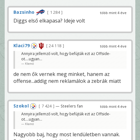
Bazsinho
1 284
több mint 4 éve
Diggs első elkapasa? Ideje volt
Klaci79
24 118
több mint 4 éve
Annyira jellemző volt, hogy befújták ezt az Offside-
ot....ugyan...
Klemó
de nem ők vernek meg minket, hanem az
offense...addig nem reklamálok a zebrák miatt
Szokol
7 424
— Steelers fan
több mint 4 éve
Annyira jellemző volt, hogy befújták ezt az Offside-
ot....ugyan...
Klemó
Nagyobb baj, hogy most lendületben vannak.