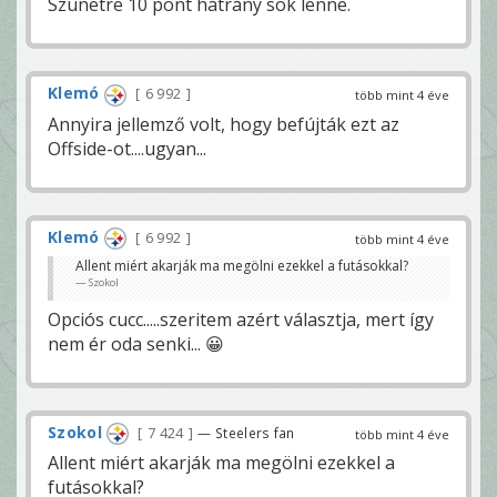
Szünetre 10 pont hátrány sok lenne.
Klemó
6 992
több mint 4 éve
Annyira jellemző volt, hogy befújták ezt az
Offside-ot....ugyan...
Klemó
6 992
több mint 4 éve
Allent miért akarják ma megölni ezekkel a futásokkal?
Szokol
Opciós cucc.....szeritem azért választja, mert így
nem ér oda senki... 😀
Szokol
7 424
— Steelers fan
több mint 4 éve
Allent miért akarják ma megölni ezekkel a
futásokkal?