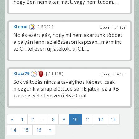
hogy Ben nem akar mást, vagy nem tudom......
Klemó
6 992
több mint 4 éve
No és ezért gáz, hogy mi nem akartunk többet
a pályán lenni az előszezon kapcsán....mármint
az O....teljesen új játékok, új OL.....
Klaci79
24 118
több mint 4 éve
Sok változás nincs a tavalyihoz képest...csak
mozgunk a snap előtt...de se TE játék, ez a RB
passz is véletlenszerű 3&20-nál...
«
1
2
...
8
9
10
11
12
13
14
15
16
»