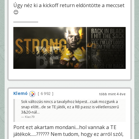
Úgy néz ki a kickoff return eldöntötte a meccset
😊
Klemó
6 992
több mint 4 éve
Sok változás nincs a tavalyihoz képest...csak mozgunk a
snap előtt...de se TE játék, ez a RB passz is véletlenszerű
3&20-nál...
Klaci79
Pont ezt akartam mondani....hol vannak a TE
játékok......?????? Nem tudom, hogy ez arról szól,