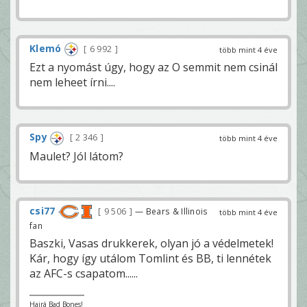
Klemó
6 992
több mint 4 éve
Ezt a nyomást úgy, hogy az O semmit nem csinál
nem leheet írni....
Spy
2 346
több mint 4 éve
Maulet? Jól látom?
csi77
9 506
— Bears & Illinois
több mint 4 éve
fan
Baszki, Vasas drukkerek, olyan jó a védelmetek!
Kár, hogy így utálom Tomlint és BB, ti lennétek
az AFC-s csapatom......
Hajrá Bad Bones!