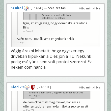
Szokol
7 424
— Steelers fan
több mint 4 éve
Annyira jellemző volt, hogy
befújták ezt az Offside-
ot....ugyan...
Igen, az az igazság, hogy dominálta a félidőt a
Klemó
Bills.
Nagyobb baj, hogy most lendületben
Szokol
vannak. Szünetre 10 pont hátrány sok
lenne.
Azért nem. Hozták, amit engedtünk nekik.
Szokol
Spy
Hát na...legyünk őszinték....ha ez csak mondjuk 6
pont lenne az lenne csoda.....
Végig érezni lehetett, hogy egyszer egy
Klemó
driveban kipukkan a D és jön a TD. Nekünk
pedig esélyünk sem volt pontot szerezni. Ez
nekem dominancia.
Klaci79
24 118
több mint 4 éve
Annyira jellemző volt, hogy befújták ezt az Offside-
ot....ugyan...
Klemó
de nem ők vernek meg minket, hanem az
offense...addig nem reklamálok a zebrák miatt
Klaci79