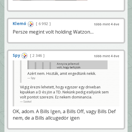
Klemó
6 992
több mint 4 éve
Persze megint volt holding Watzon....
Spy
2 346
több mint 4 éve
Annyira jellemző
volt, hogy befújták
ezt az Offside-
Azért nem. Hozták, amit engedtünk nekik.
ot....ugyan...
Spy
Klemó
Nagyobb baj, hogy most
Végig érezni lehetett, hogy egyszer egy driveban
lendületben vannak. Szünetre
kipukkan a D és jön a TD. Nekünk pedig esélyünk sem
10 pont hátrány sok lenne.
volt pontot szerezni. Ez nekem dominancia.
Szokol
Szokol
Hát na...legyünk őszinték....ha ez csak
mondjuk 6 pont lenne az lenne csoda.....
OK, adom. A Bills Igen, a Bills Off, vagy Bills Def
Klemó
nem, de a Bills allcugedör igen
Igen, az az igazság, hogy dominálta a félidőt a Bills.
Szokol