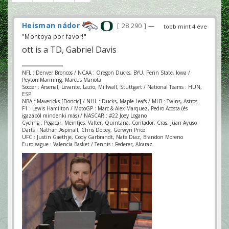
Heisman nádor
28 290
—
több mint 4 éve
"Montoya por favor!"
ott is a TD, Gabriel Davis
NFL : Denver Broncos / NCAA : Oregon Ducks, BYU, Penn State, Iowa /
Peyton Manning, Marcus Mariota
Soccer : Arsenal, Levante, Lazio, Millwall, Stuttgart / National Teams : HUN,
ESP
NBA : Mavericks [Doncic] / NHL : Ducks, Maple Leafs / MLB : Twins, Astros
F1 : Lewis Hamilton / MotoGP : Marc & Alex Marquez, Pedro Acosta (és
igazából mindenki más) / NASCAR : #22 Joey Logano
Cycling : Pogacar, Meintjes, Valter, Quintana, Contador, Cras, Juan Ayuso
Darts : Nathan Aspinall, Chris Dobey, Gerwyn Price
UFC : Justin Gaethje, Cody Garbrandt, Nate Diaz, Brandon Moreno
Euroleague : Valencia Basket / Tennis : Federer, Alcaraz