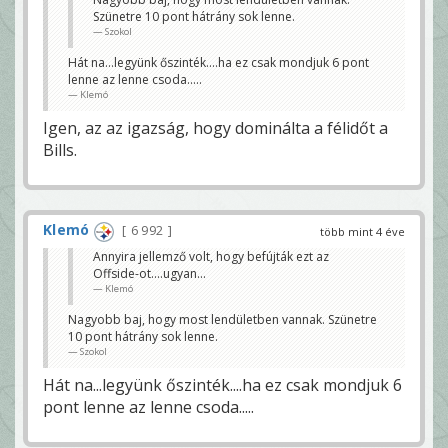
Szünetre 10 pont hátrány sok lenne.
Szokol
Hát na...legyünk őszinték....ha ez csak mondjuk 6 pont
lenne az lenne csoda.....
Klemó
Igen, az az igazság, hogy dominálta a félidőt a
Bills.
Klemó
6 992
több mint 4 éve
Annyira jellemző volt, hogy befújták ezt az
Offside-ot....ugyan...
Klemó
Nagyobb baj, hogy most lendületben vannak. Szünetre
10 pont hátrány sok lenne.
Szokol
Hát na...legyünk őszinték....ha ez csak mondjuk 6
pont lenne az lenne csoda.....