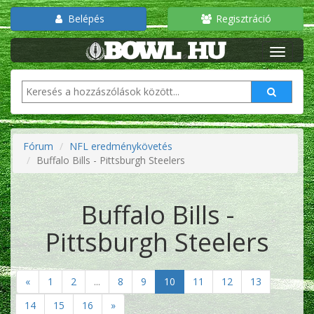
Belépés
Regisztráció
Fórum
NFL eredménykövetés
Buffalo Bills - Pittsburgh Steelers
Buffalo Bills -
Pittsburgh Steelers
«
1
2
...
8
9
10
11
12
13
14
15
16
»