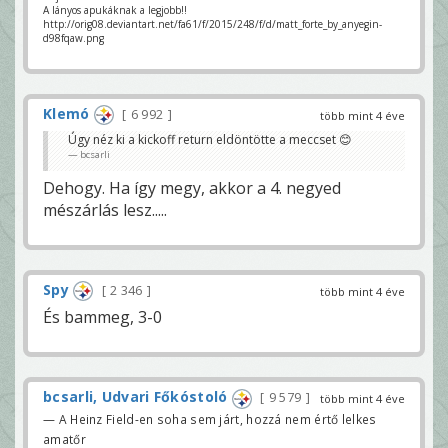
A lányos apukáknak a legjobb!!
http://orig08.deviantart.net/fa61/f/2015/248/f/d/matt_forte_by_anyegin-
d98fqaw.png
Klemó
6 992
több mint 4 éve
Úgy néz ki a kickoff return eldöntötte a meccset 😊
bcsarli
Dehogy. Ha így megy, akkor a 4. negyed
mészárlás lesz.....
Spy
2 346
több mint 4 éve
És bammeg, 3-0
bcsarli, Udvari Főkóstoló
9 579
több mint 4 éve
— A Heinz Field-en soha sem járt, hozzá nem értő lelkes
amatőr