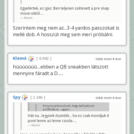
Egyetértek, ez igaz. Ben teljesen szétesett a pre snap
move-októl....
Klemó
Szerintem meg nem az...3-4 yardos passzokat is
mellé dob. A hosszút meg sem meri próbálni.
Klemó
6 992
több mint 4 éve
húúúúúúú....ebben a QB sneakben látszott
mennyire fáradt a D......
Spy
2 346
több mint 4 éve
Annyira jellemző volt, hogy befújták ezt
az Offside-ot....ugyan...
Klemó
Hát na...legyünk őszinték....ha ez csak mondjuk 6
pont lenne az lenne csoda.....
Nagyobb baj, hogy most lendületben vannak.
Szünetre 10 pont hátrány sok lenne.
Klemó
Szokol