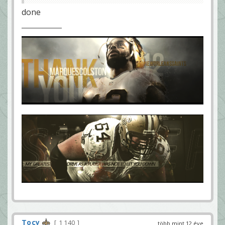
done
Tocy
1 140
több mint 12 éve