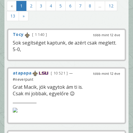
«
1
2
3
4
5
6
7
8
...
12
13
»
Tocy
1 140
több mint 12 éve
Sok segítséget kaptunk, de azért csak meglett.
5-0,
atapapa
10 521
—
több mint 12 éve
#neverpunt
Grat Macik, jók vagytok ám ti is.
Csak mi jobbak, egyelőre 😉