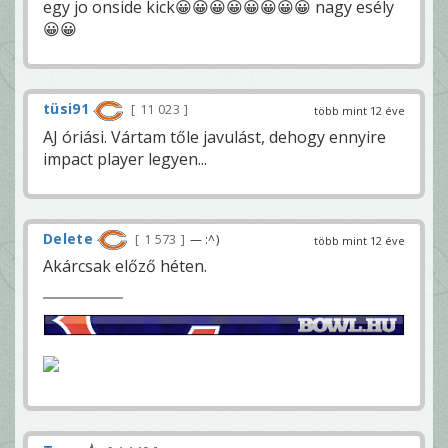
egy jo onside kick😀😀😀😀😀😀😀😀 nagy esély
😀😀
tüsi91
11 023
több mint 12 éve
AJ óriási. Vártam tőle javulást, dehogy ennyire
impact player legyen...
Delete
1 573
— :^)
több mint 12 éve
Akárcsak előző héten.