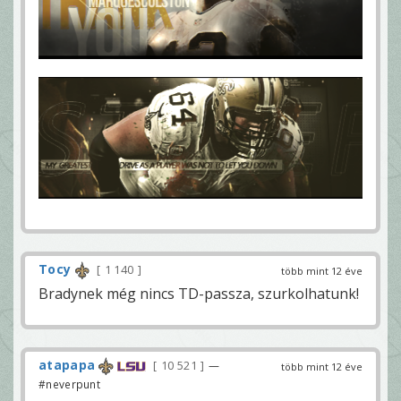
Tocy
1 140
több mint 12 éve
Bradynek még nincs TD-passza, szurkolhatunk!
atapapa
10 521
—
több mint 12 éve
#neverpunt