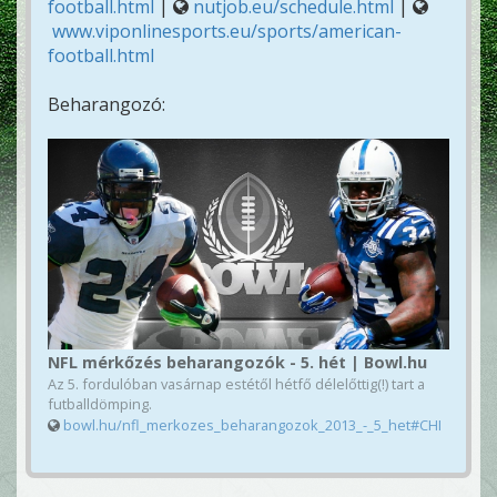
football.html
|
nutjob.eu/schedule.html
|
www.viponlinesports.eu/sports/american-
football.html
Beharangozó:
NFL mérkőzés beharangozók - 5. hét | Bowl.hu
Az 5. fordulóban vasárnap estétől hétfő délelőttig(!) tart a
futballdömping.
bowl.hu/nfl_merkozes_beharangozok_2013_-_5_het#CHI