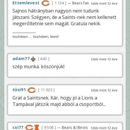
Ettemlevest
1 134
— Bears fan
több mint 12 éve
Sajnos hátrányban nagyon nem tudunk
játszani. Szégyen, de a Saints-nek nem kellenett
megerőltetnie sem magát. Gratula nekik.
touchdown..... touchdown, bears!!
adam77
643
több mint 12 éve
szép munka. köszönjük!
tüsi91
11 023
több mint 12 éve
Grat a Saintsnek. Kár, hogy pl a Lions a
Tampával játszik majd abból a csoportból...
csi77
9 506
— Bears & Illinois
több mint 12 éve