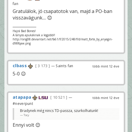
fan
Gratulálok, jó csapatotok van, majd a PO-ban
visszavágunk.... 😊
Hajrá Bad Bones!
A lányos apukáknak a legjobb!!
http://orig08.deviantart.net/fa61/f/2015/248/f/d/matt_forte_by_anyegin-
d98fqaw.png
clbass
3 173
— Saints fan
több mint 12 éve
5-0 😉
atapapa
10 521
—
több mint 12 éve
#neverpunt
Bradynek még nincs TD-passza, szurkolhatunk!
Tocy
Ennyi volt 😊