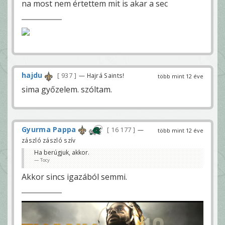
na most nem értettem mit is akar a sec
hajdu
937
— Hajrá Saints!
több mint 12 éve
sima győzelem. szóltam.
Gyurma Pappa
16 177
—
több mint 12 éve
zászló zászló szív
Ha berúgjuk, akkor.
Tocy
Akkor sincs igazából semmi.