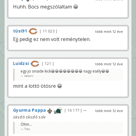
Huhh. Bocs megszólaltam 😀
tüsi91
11 023
több mint 12 éve
Ejj pedig ez nem volt reménytelen.
Luidzsi
121
több mint 12 éve
egy jo onside kick😀😀😀😀😀😀😀😀 nagy esély😀😀
beaars
mint a lottó ötösre 😀
Gyurma Pappa
16 177
—
több mint 12 éve
zászló zászló szív
Öhm...
Tocy