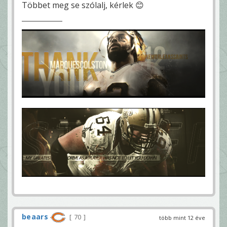
Többet meg se szólalj, kérlek 😊
beaars
70
több mint 12 éve