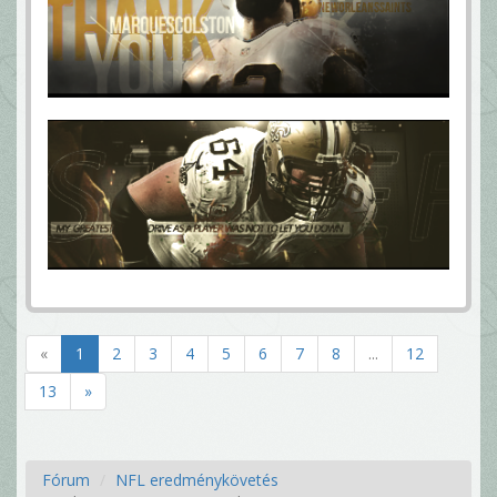
«
1
2
3
4
5
6
7
8
...
12
13
»
Fórum
NFL eredménykövetés