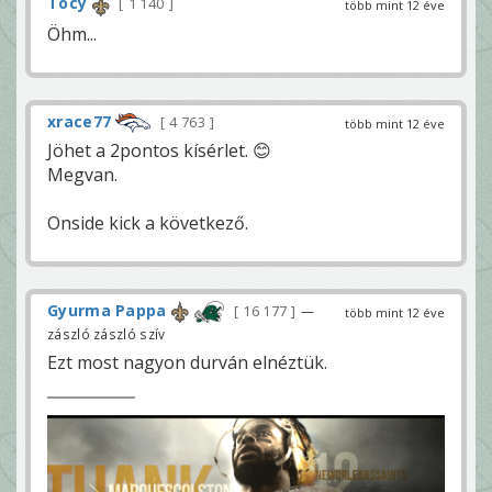
Tocy
1 140
több mint 12 éve
Öhm...
xrace77
4 763
több mint 12 éve
Jöhet a 2pontos kísérlet. 😊
Megvan.
Onside kick a következő.
Gyurma Pappa
16 177
—
több mint 12 éve
zászló zászló szív
Ezt most nagyon durván elnéztük.