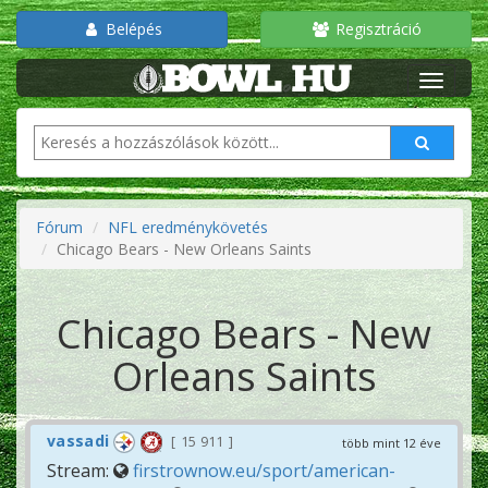
Belépés
Regisztráció
Fórum
NFL eredménykövetés
Chicago Bears - New Orleans Saints
Chicago Bears - New
Orleans Saints
vassadi
15 911
több mint 12 éve
Stream:
firstrownow.eu/sport/american-