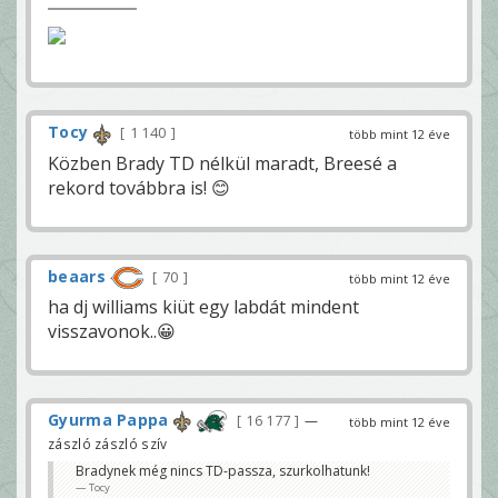
Tocy
1 140
több mint 12 éve
Közben Brady TD nélkül maradt, Breesé a
rekord továbbra is! 😊
beaars
70
több mint 12 éve
ha dj williams kiüt egy labdát mindent
visszavonok..😀
Gyurma Pappa
16 177
—
több mint 12 éve
zászló zászló szív
Bradynek még nincs TD-passza, szurkolhatunk!
Tocy