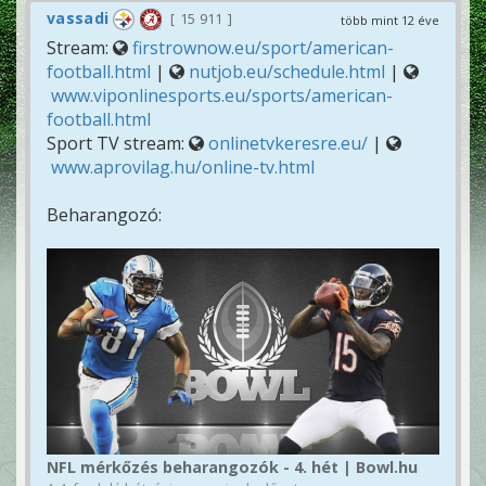
vassadi
15 911
több mint 12 éve
Stream:
firstrownow.eu/sport/american-
football.html
|
nutjob.eu/schedule.html
|
www.viponlinesports.eu/sports/american-
football.html
Sport TV stream:
onlinetvkeresre.eu/
|
www.aprovilag.hu/online-tv.html
Beharangozó:
NFL mérkőzés beharangozók - 4. hét | Bowl.hu