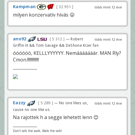
Kampman
32 951
több mint 12 éve
milyen konzervatív hívás 😛
ano92
5 312
— Robert
több mint 12 éve
Griffin III && Tom Savage && DeShone Kizer fan
óóóóóó, KELLLYYYYYY. Nemááááááár. MAN Rly?
Cmon.!!!!!!!!!!!!!
Eazzy
5 289
— No one likes us,
több mint 12 éve
cause no one like us
Na rajottek h a segge lehetett lenn 😊
Don't talk the walk, Walk the talk!