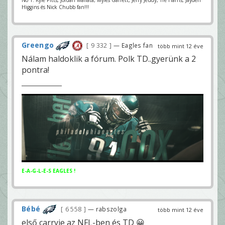
Higgins és Nick Chubb fan!!!
Greengo
9 332
— Eagles fan
több mint 12 éve
Nálam haldoklik a fórum. Polk TD..gyerünk a 2
pontra!
E-A-G-L-E-S EAGLES !
Bébé
6 558
— rabszolga
több mint 12 éve
első carryje az NFL-ben és TD 😀