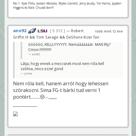
No 1. Kyle Pitts, Jordan Mailata, Myles Garrett, Jerry Jeudy, Tre Harris, Jayden
Higgins és Nick Chubb fan!!!
ano92
5 312
— Robert
több mint 12 éve
Griffin III && Tom Savage && DeShone Kizer fan
óóóóóó, KELLLYYYYYY. Nemááááááár. MAN Rly?
Cmon.!!!!!!!!!!!!!
ano92
Látja, hogy ennek a meccsnek most nem róla kell
szólnia, nincs ezzel gond
jjncaa
Nem róla kell, hanem arról hogy lehessen
szórakozni. Sima FG-t bárki tud verni 1
pontért..........😒.-..,,,,,,