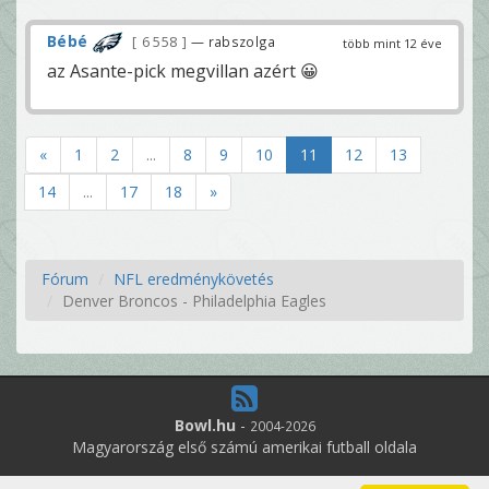
Bébé
6 558
— rabszolga
több mint 12 éve
az Asante-pick megvillan azért 😀
«
1
2
...
8
9
10
11
12
13
14
...
17
18
»
Fórum
NFL eredménykövetés
Denver Broncos - Philadelphia Eagles
Bowl.hu
-
2004-2026
Magyarország első számú amerikai futball oldala