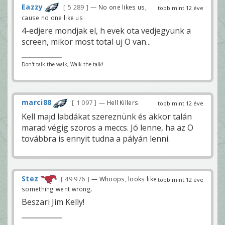
Eazzy
5 289
— No one likes us,
több mint 12 éve
cause no one like us
4-edjere mondjak el, h evek ota vedjegyunk a
screen, mikor most total uj O van...
Don't talk the walk, Walk the talk!
marci88
1 097
— Hell Killers
több mint 12 éve
Kell majd labdákat szereznünk és akkor talán
marad végig szoros a meccs. Jó lenne, ha az O
továbbra is ennyit tudna a pályán lenni.
Stez
49 976
— Whoops, looks like
több mint 12 éve
something went wrong.
Beszari Jim Kelly!