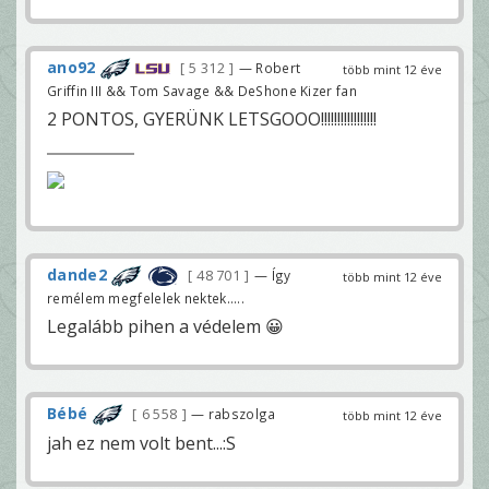
ano92
5 312
— Robert
több mint 12 éve
Griffin III && Tom Savage && DeShone Kizer fan
2 PONTOS, GYERÜNK LETSGOOO!!!!!!!!!!!!!!!!!
dande2
48 701
— Így
több mint 12 éve
remélem megfelelek nektek.....
Legalább pihen a védelem 😀
Bébé
6 558
— rabszolga
több mint 12 éve
jah ez nem volt bent...:S