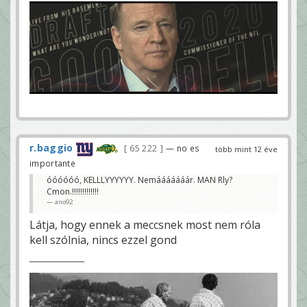
r.baggio
65 222
— no es
több mint 12 éve
importante
óóóóóó, KELLLYYYYYY. Nemááááááár. MAN Rly?
Cmon.!!!!!!!!!!!!!
ano92
Látja, hogy ennek a meccsnek most nem róla
kell szólnia, nincs ezzel gond