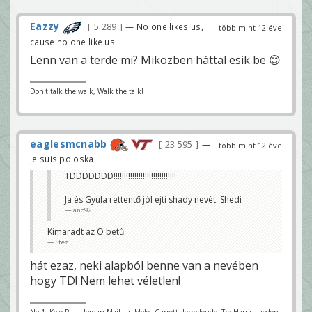
Eazzy
5 289
— No one likes us,
több mint 12 éve
cause no one like us
Lenn van a terde mi? Mikozben háttal esik be 😊
Don't talk the walk, Walk the talk!
eaglesmcnabb
23 595
—
több mint 12 éve
je suis poloska
TDDDDDDD!!!!!!!!!!!!!!!!!!!!!!!!!!!!!!
Ja és Gyula rettentő jól ejti shady nevét: Shedi
ano92
Kimaradt az O betű
Stez
hát ezaz, neki alapból benne van a nevében
hogy TD! Nem lehet véletlen!
No 1. Kyle Pitts, Jordan Mailata, Myles Garrett, Jerry Jeudy, Tre Harris, Jayden