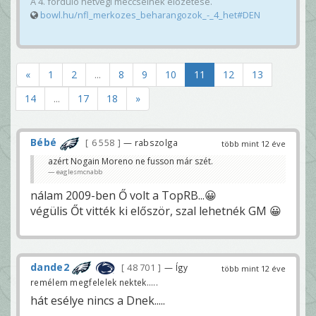
A 4. forduló hétvégi meccseinek előzetese.
bowl.hu/nfl_merkozes_beharangozok_-_4_het#DEN
«
1
2
...
8
9
10
11
12
13
14
...
17
18
»
Bébé
6 558
— rabszolga
több mint 12 éve
azért Nogain Moreno ne fusson már szét.
eaglesmcnabb
nálam 2009-ben Ő volt a TopRB...😀
végülis Őt vitték ki először, szal lehetnék GM 😀
dande2
48 701
— Így
több mint 12 éve
remélem megfelelek nektek.....
hát esélye nincs a Dnek.....