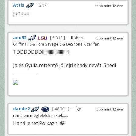
Attis
247
több mint 12 éve
juhuuu
ano92
5 312
— Robert
több mint 12 éve
Griffin III && Tom Savage && DeShone Kizer fan
TDDDDDDD!!!!!!!!!!!!!!!!!!!!!!!!!!!!!!
Ja és Gyula rettentő jól ejti shady nevét: Shedi
dande2
48 701
— Így
több mint 12 éve
remélem megfelelek nektek.....
Hahá lehet Polkázni 😀