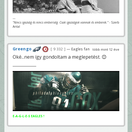
---
"Nincs igazság és nincs emberiség. Csak igazságok vannak és emberek."
- Szerb
Antal
Greengo
9 332
— Eagles fan
több mint 12 éve
Oké...nem így gondoltam a meglepetést. 😊
E-A-G-L-E-S EAGLES !