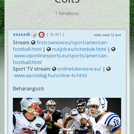
1 feliratkozó
vassadi
15 911
több mint 12 éve
Stream:
firstrownow.eu/sport/american-
football.html
|
nutjob.eu/schedule.html
|
www.viponlinesports.eu/sports/american-
football.html
Sport TV stream:
onlinetvkeresre.eu/
|
www.aprovilag.hu/online-tv.html
Beharangozó: