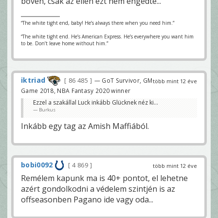
bőven, csak az ellen ezt nem engedte...
“The white tight end, baby! He’s always there when you need him.”
“The white tight end. He’s American Express. He’s everywhere you want him
to be. Don’t leave home without him.”
iktriad
86 485
— GoT Survivor, GM
több mint 12 éve
Game 2018, NBA Fantasy 2020 winner
Ezzel a szakállal Luck inkább Glücknek néz ki...
Burkus
Inkább egy tag az Amish Maffiából.
bobi0092
4 869
több mint 12 éve
Remélem kapunk ma is 40+ pontot, el lehetne
azért gondolkodni a védelem szintjén is az
offseasonben Pagano ide vagy oda...