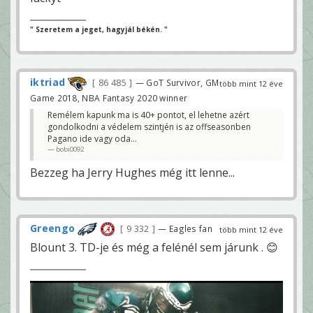
" Szeretem a jeget, hagyjál békén. "
iktriad
86 485
— GoT Survivor, GM
több mint 12 éve
Game 2018, NBA Fantasy 2020 winner
Remélem kapunk ma is 40+ pontot, el lehetne azért
gondolkodni a védelem szintjén is az offseasonben
Pagano ide vagy oda...
bobi0092
Bezzeg ha Jerry Hughes még itt lenne...
Greengo
9 332
— Eagles fan
több mint 12 éve
Blount 3. TD-je és még a felénél sem járunk . 😊