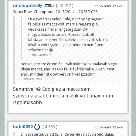
undisputedly
12 937
—
több mint 12 éve
SuperBowl Champions 2013/2014 II 2025/2026
Én egyetértek veled Szila, de tényleg nagyon
féloldalas meccs volt, mert a rengeteg jó
védekezés mellé rengeteg szar O#
megvalósítás is társult. Rosszul dobott
labda,amikor védő közelében sem volt stbstb.
Inkább volt izgalmas,mint minden nemében
színvonalas 😀
undisputedly
persze, persze értem én, csak miért színvonalasabb egy
olyan meccs, ahol az O-k fel alá járkálnak a D-ken, mint
ahol, minden 1st down-ért vért kell izzadni?
SeaSzilaHawk
Semmivel 😀 Eddig ez a meccs sem
színvonalasabb mint a másik volt, maximum
izgalmasabb.
bobi0092
4 869
több mint 12 éve
Én egyetértek veled Szila, de tényleg nagyon féloldalas