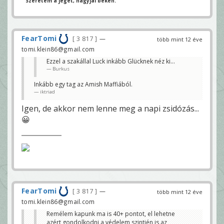
" Szeretem a jeget, hagyjál békén. "
FearTomi
3 817
—
több mint 12 éve
tomi.klein86@gmail.com
Ezzel a szakállal Luck inkább Glücknek néz ki...
Burkus
Inkább egy tag az Amish Maffiából.
iktriad
Igen, de akkor nem lenne meg a napi zsidózás...
😀
FearTomi
3 817
—
több mint 12 éve
tomi.klein86@gmail.com
Remélem kapunk ma is 40+ pontot, el lehetne
azért gondolkodni a védelem szintjén is az