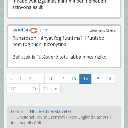
Inkább volt izgalmas,mint minden nemében
színvonalas 😀
Gyuri34
101
több mint 12 éve
Richardson Hányat fog futni ma? 1 futásbol
nem fog tudni bizonytinai.
Belliccek is Futást eröltetti. abba nincs riziko.
«
1
2
...
11
12
13
14
15
16
17
...
25
26
»
Fórum
NFL eredménykövetés
Divisional Round Szombat - New England Patriots -
Indianapolis Colts