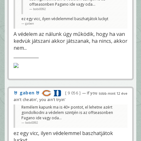
offseasonben Pagano ide vagy oda...
bobi0092
ez egy vicc, ilyen védelemmel baszhatjátok luckyt
gaben
A védelem az nálunk úgy működik, hogy ha van
kedvük játszani akkor játszanak, ha nincs, akkor
nem...
🤘 gaben 🤘
9 056
— If you
több mint 12 éve
ain't cheatin', you ain't tryin'
Remélem kapunk ma is 40+ pontot, el lehetne azért
gondolkodni a védelem szintjén is az offseasonben
Pagano ide vagy oda...
bobi0092
ez egy vicc, ilyen védelemmel baszhatjátok
luckyt