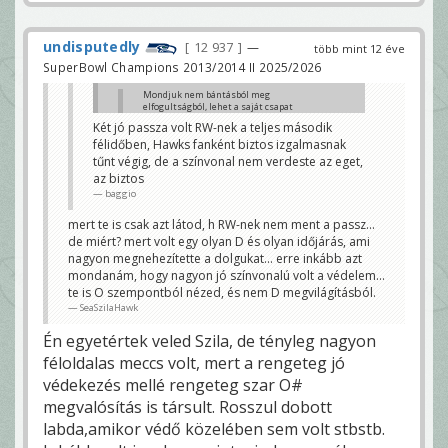
undisputedly
12 937
—
több mint 12 éve
SuperBowl Champions 2013/2014 II 2025/2026
Mondjuk nem bántásból meg
elfogultságból, lehet a saját csapat
nézése szól belőlem, de már most
Két jó passza volt RW-nek a teljes második
érdekesebb ez a meccs mint az előző
félidőben, Hawks fanként biztos izgalmasnak
bármikor. 😀
bobi0092
tűnt végig, de a színvonal nem verdeste az eget,
az biztos
mert nem értékeled a jó D-t... ott mindkét csapat
elképesztően jó védekezést mutatott be, és az idő is
baggio
faszántosabb volt... az egy igazi old school PO meccs
volt... ez most olyan, h ízlések és pofonok, én pl a jó
mert te is csak azt látod, h RW-nek nem ment a passz...
D-ket többre tartom, mint a 40 pontokat felrakó O-
de miért? mert volt egy olyan D és olyan időjárás, ami
kat.
SeaSzilaHawk
nagyon megnehezítette a dolgukat... erre inkább azt
mondanám, hogy nagyon jó színvonalú volt a védelem...
te is O szempontból nézed, és nem D megvilágításból.
SeaSzilaHawk
Én egyetértek veled Szila, de tényleg nagyon
féloldalas meccs volt, mert a rengeteg jó
védekezés mellé rengeteg szar O#
megvalósítás is társult. Rosszul dobott
labda,amikor védő közelében sem volt stbstb.