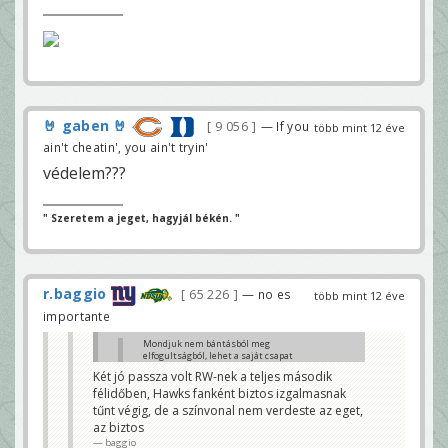
🤘 gaben 🤘
9 056
— If you
több mint 12 éve
ain't cheatin', you ain't tryin'
védelem???
" Szeretem a jeget, hagyjál békén. "
r.baggio
65 226
— no es
több mint 12 éve
importante
Mondjuk nem bántásból meg
elfogultságból, lehet a saját csapat
nézése szól belőlem, de már most
Két jó passza volt RW-nek a teljes második
érdekesebb ez a meccs mint az előző
félidőben, Hawks fanként biztos izgalmasnak
bármikor. 😀
bobi0092
tűnt végig, de a színvonal nem verdeste az eget,
az biztos
mert nem értékeled a jó D-t... ott mindkét csapat
elképesztően jó védekezést mutatott be, és az idő is
baggio