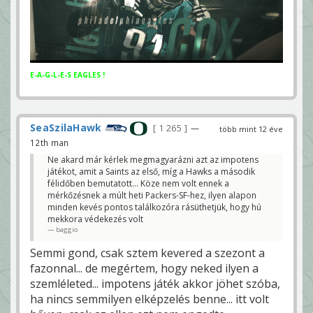
E-A-G-L-E-S EAGLES !
SeaSzilaHawk
1 265
—
több mint 12 éve
12th man
Ne akard már kérlek megmagyarázni azt az impotens
játékot, amit a Saints az első, míg a Hawks a második
félidőben bemutatott... Köze nem volt ennek a
mérkőzésnek a múlt heti Packers-SF-hez, ilyen alapon
minden kevés pontos találkozóra rásüthetjük, hogy hú
mekkora védekezés volt
baggio
Semmi gond, csak sztem kevered a szezont a
fazonnal... de megértem, hogy neked ilyen a
szemléleted... impotens játék akkor jöhet szóba,
ha nincs semmilyen elképzelés benne... itt volt