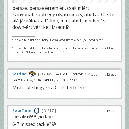
persze, persze értem én, csak miért
színvonalasabb egy olyan meccs, ahol az O-k fel
alá járkálnak a D-ken, mint ahol, minden 1st
down-ért vért kell izzadni?
“The white tight end, baby! He’s always there when you need him.”
“The white tight end. He’s American Express. He’s everywhere you want him
to be. Don’t leave home without him.”
iktriad
86 485
— GoT Survivor, GM
több mint 12 éve
Game 2018, NBA Fantasy 2020 winner
Mistackle hegyek a Colts térfelén.
FearTomi
3 817
—
több mint 12 éve
tomi.klein86@gmail.com
6-7 missed tackle?😀