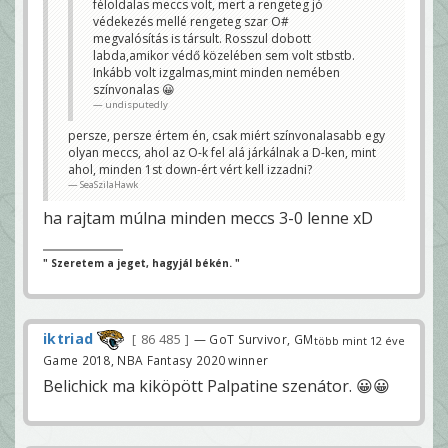
féloldalas meccs volt, mert a rengeteg jó
védekezés mellé rengeteg szar O#
megvalósítás is társult. Rosszul dobott
labda,amikor védő közelében sem volt stbstb.
Inkább volt izgalmas,mint minden nemében
színvonalas 😀
undisputedly
persze, persze értem én, csak miért színvonalasabb egy
olyan meccs, ahol az O-k fel alá járkálnak a D-ken, mint
ahol, minden 1st down-ért vért kell izzadni?
SeaSzilaHawk
ha rajtam múlna minden meccs 3-0 lenne xD
" Szeretem a jeget, hagyjál békén. "
iktriad
86 485
— GoT Survivor, GM
több mint 12 éve
Game 2018, NBA Fantasy 2020 winner
Belichick ma kiköpött Palpatine szenátor. 😀😀