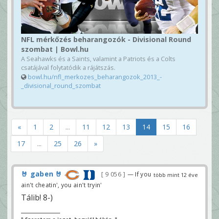
NFL mérkőzés beharangozók - Divisional Round
szombat | Bowl.hu
A Seahawks és a Saints, valamint a Patriots és a Colts
csatájával folytatódik a rájátszás.
bowl.hu/nfl_merkozes_beharangozok_2013_-
_divisional_round_szombat
«
1
2
...
11
12
13
14
15
16
17
...
25
26
»
🤘 gaben 🤘
9 056
— If you
több mint 12 éve
ain't cheatin', you ain't tryin'
Tálib! 8-)