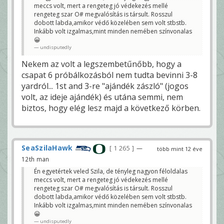
meccs volt, mert a rengeteg jó védekezés mellé
rengeteg szar O# megvalósítás is társult. Rosszul
dobott labda,amikor védő közelében sem volt stbstb.
Inkább volt izgalmas,mint minden nemében színvonalas
😀
undisputedly
Nekem az volt a legszembetűnőbb, hogy a
csapat 6 próbálkozásból nem tudta bevinni 3-8
yardról... 1st and 3-re "ajándék zászló" (jogos
volt, az ideje ajándék) és utána semmi, nem
biztos, hogy elég lesz majd a következő körben.
SeaSzilaHawk
1 265
—
több mint 12 éve
12th man
Én egyetértek veled Szila, de tényleg nagyon féloldalas
meccs volt, mert a rengeteg jó védekezés mellé
rengeteg szar O# megvalósítás is társult. Rosszul
dobott labda,amikor védő közelében sem volt stbstb.
Inkább volt izgalmas,mint minden nemében színvonalas
😀
undisputedly