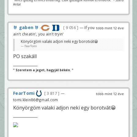
Antal
🤘 gaben 🤘
9 056
— If you
több mint 12 éve
ain't cheatin', you ain't tryin'
Könyörgöm valaki adjon neki egy borotvát😀
FearTomi
PO szakáll
" Szeretem a jeget, hagyjál békén. "
FearTomi
3 817
—
több mint 12 éve
tomi.klein86@gmail.com
Könyörgöm valaki adjon neki egy borotvát😀