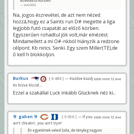
következő körben.
bobi0092
Na, jogos észrevétel, de azt nem nézed
hozzá,hogy ez a Saints run D# megette a liga
legjobb futó csapatát az előző körben.
Egyszerűen rohadtul jók volt,már elnézést.
Mindamellett a mi O#-nkból hiányzik a redzone
célpont. Kb nincs. Senki. Egy szem Miller(TE),de
ő kell h blokkoljon.
Burkus
6 484
— Küzdve küzdj
több mint 12 éve
és bízva bízzál...
Ezzel a szakállal Luck inkább Glücknek néz ki...
🤘 gaben 🤘
9 056
— If you
több mint 12 éve
ain't cheatin', you ain't tryin'
Én egyetértek veled Szila, de tényleg nagyon