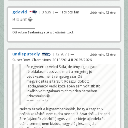
gdavid
3 939
— Patriots fan
több mint 12 éve
Blount 😀
Ott voltam
Szakmázgató
születésénél :cool:
undisputedly
12 937
—
több mint 12 éve
SuperBowl Champions 2013/2014 II 2025/2026
Én egyetértek veled Szila, de tényleg nagyon
féloldalas meccs volt, mert a rengeteg jó
védekezés mellé rengeteg szar O#
megvalósítás is társult. Rosszul dobott
labda,amikor védő közelében sem volt stbstb.
Inkább volt izgalmas,mint minden nemében
színvonalas 😀
undisputedly
Nekem az volt a legszembetűnőbb, hogy a csapat 6
próbálkozásból nem tudta bevinni 3-8 yardról... 1st and
3-re "ajándék zászló" (jogos volt, az ideje ajándék) és
utána semmi, nem biztos, hogy elég lesz majd a