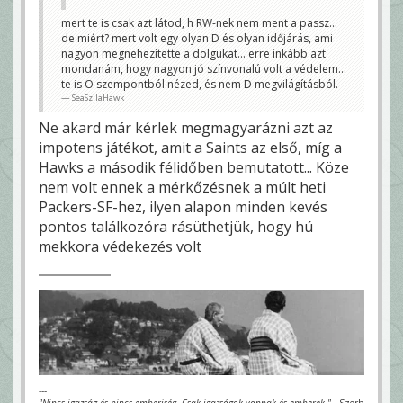
faszántosabb volt... az egy igazi old school PO meccs
volt... ez most olyan, h ízlések és pofonok, én pl a jó
mert te is csak azt látod, h RW-nek nem ment a passz...
D-ket többre tartom, mint a 40 pontokat felrakó O-
de miért? mert volt egy olyan D és olyan időjárás, ami
kat.
SeaSzilaHawk
nagyon megnehezítette a dolgukat... erre inkább azt
mondanám, hogy nagyon jó színvonalú volt a védelem...
te is O szempontból nézed, és nem D megvilágításból.
SeaSzilaHawk
Ne akard már kérlek megmagyarázni azt az
impotens játékot, amit a Saints az első, míg a
Hawks a második félidőben bemutatott... Köze
nem volt ennek a mérkőzésnek a múlt heti
Packers-SF-hez, ilyen alapon minden kevés
pontos találkozóra rásüthetjük, hogy hú
mekkora védekezés volt
---
"Nincs igazság és nincs emberiség. Csak igazságok vannak és emberek."
- Szerb