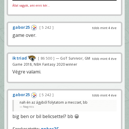
Állat vagyok, ami enni kér...
gabor25
5 242
több mint 4 éve
game over.
iktriad
86 500
— GoT Survivor, GM
több mint 4 éve
Game 2018, NBA Fantasy 2020 winner
Végre valami.
gabor25
5 242
több mint 4 éve
nah én az ágyból folytatom a meccset, bb
Negritis
big ben or bil belicsettel? bb 😀
Szerkesztette:
gabor25