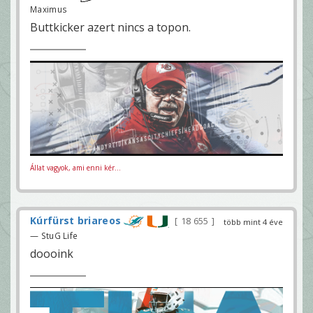
Maximus
Buttkicker azert nincs a topon.
Állat vagyok, ami enni kér...
Kúrfürst briareos
18 655
több mint 4 éve
— StuG Life
doooink