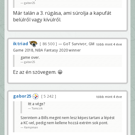
gabor25
Már talán a 3. rúgása, ami súrolja a kapufát
belülről vagy kívülről.
iktriad
86 500
— GoT Survivor, GM
több mint 4 éve
Game 2018, NBA Fantasy 2020 winner
game over.
gabor25
Ez az én szövegem. 😀
gabor25
5 242
több mint 4 éve
Itt a vége?
Tomcsik
Szerintem a Bills megint nem lesz képes tartani a lépést
a KC-vel, pedig nem kellene hozzá extrém sok pont.
Kampman