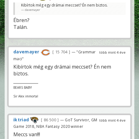
Kibírtok még egy drámai meccset? Én nem biztos.
davemayer
Ébren?
Talán.
davemayer
15 704
— "Grammar
több mint 4 éve
maci"
Kibírtok még egy drámai meccset? Én nem
biztos.
BEARS BABY!
Sir Alex immortal
iktriad
86 500
— GoT Survivor, GM
több mint 4 éve
Game 2018, NBA Fantasy 2020 winner
Meccs van!!!