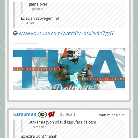
game over.
gabor25
Ez az én szövegem. 😀
iktriad
www.youtube.com/watch?v=dsx2vdn7gpY
Kampman
32 962
több mint 4 éve
Butker nagyon jól tud kapufára célozni
Kampman
az extra pont? hahah