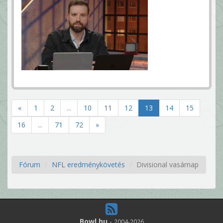
«
1
2
...
10
11
12
13
14
15
16
...
71
72
»
Fórum
NFL eredménykövetés
Divisional vasárnap
Bowl.hu
-
2004-2026