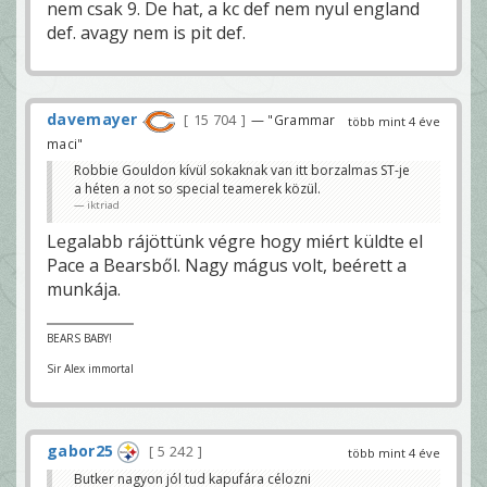
nem csak 9. De hat, a kc def nem nyul england
def. avagy nem is pit def.
davemayer
15 704
— "Grammar
több mint 4 éve
maci"
Robbie Gouldon kívül sokaknak van itt borzalmas ST-je
a héten a not so special teamerek közül.
iktriad
Legalabb rájöttünk végre hogy miért küldte el
Pace a Bearsből. Nagy mágus volt, beérett a
munkája.
BEARS BABY!
Sir Alex immortal
gabor25
5 242
több mint 4 éve
Butker nagyon jól tud kapufára célozni