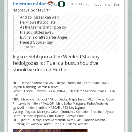
Heisman nádor
28 298
—
több mint 4 éve
"Montoya por favor!"
And so Russell can wait
He knows it's too late
As the teams drafting on by
His soul slides away
But he is drafted after Anger
I heard Goodell say
Heisman
legközelebb jön a The Weeknd Starboy
feldolgozás is : Tua is a bust, should've
should've drafted Herbert
NFL : Denver Broncos / NCAA : Oregon Ducks, BYU, Penn State, Iowa /
Peyton Manning, Marcus Mariota
Soccer : Arsenal, Levante, Lazio, Millwall, Stuttgart / National Teams : HUN,
ESP
NBA : Mavericks [Doncic] / NHL : Ducks, Maple Leafs / MLB : Twins, Astros
F1 : Lewis Hamilton / MotoGP : Marc & Alex Marquez, Pedro Acosta (és
igazából mindenki más) / NASCAR : #22 Joey Logano
Cycling : Pogacar, Meintjes, Valter, Quintana, Contador, Cras, Juan Ayuso
Darts : Nathan Aspinall, Chris Dobey, Gerwyn Price
UFC : Justin Gaethje, Cody Garbrandt, Nate Diaz, Brandon Moreno
Euroleague : Valencia Basket / Tennis : Federer, Alcaraz