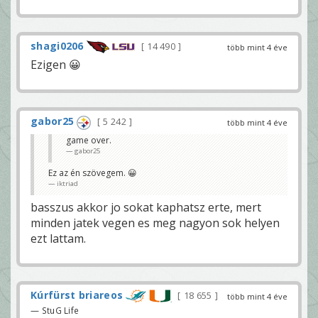
shagi0206
14 490
több mint 4 éve
Ezigen 😀
gabor25
5 242
több mint 4 éve
game over.
gabor25
Ez az én szövegem. 😀
iktriad
basszus akkor jo sokat kaphatsz erte, mert
minden jatek vegen es meg nagyon sok helyen
ezt lattam.
Kúrfürst briareos
18 655
több mint 4 éve
— StuG Life