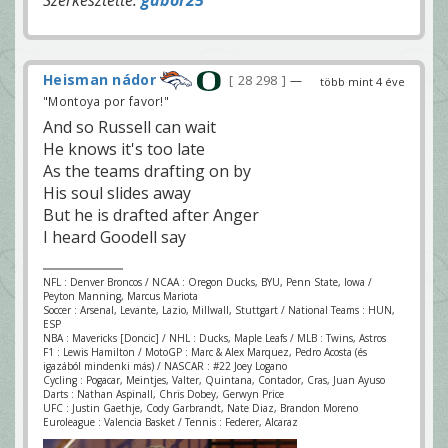
Heisman nádor
28 298
—
több mint 4 éve
"Montoya por favor!"
And so Russell can wait
He knows it's too late
As the teams drafting on by
His soul slides away
But he is drafted after Anger
I heard Goodell say
NFL : Denver Broncos / NCAA : Oregon Ducks, BYU, Penn State, Iowa /
Peyton Manning, Marcus Mariota
Soccer : Arsenal, Levante, Lazio, Millwall, Stuttgart / National Teams : HUN,
ESP
NBA : Mavericks [Doncic] / NHL : Ducks, Maple Leafs / MLB : Twins, Astros
F1 : Lewis Hamilton / MotoGP : Marc & Alex Marquez, Pedro Acosta (és
igazából mindenki más) / NASCAR : #22 Joey Logano
Cycling : Pogacar, Meintjes, Valter, Quintana, Contador, Cras, Juan Ayuso
Darts : Nathan Aspinall, Chris Dobey, Gerwyn Price
UFC : Justin Gaethje, Cody Garbrandt, Nate Diaz, Brandon Moreno
Euroleague : Valencia Basket / Tennis : Federer, Alcaraz