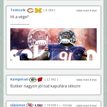
Tomcsik
8 284
több mint 4 éve
Itt a vége?
Kampman
32 962
több mint 4 éve
Butker nagyon jól tud kapufára célozni
ulpianus
18 009
— Circus
több mint 4 éve