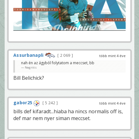
Assurbanapli
2 069
több mint 4 éve
nah én az ágyból folytatom a meccset, bb
Negritis
Bill Belichick?
gabor25
5 242
több mint 4 éve
bills def kifaradt...hiaba ha nincs normalis off is,
def mar nem nyer siman meccset.