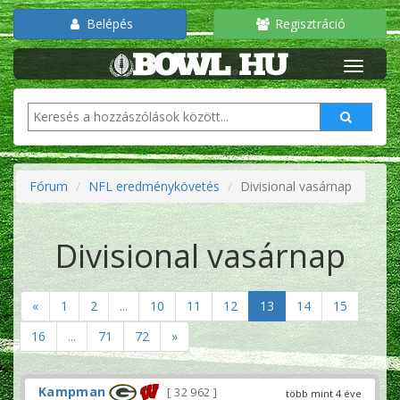
Belépés
Regisztráció
Fórum
NFL eredménykövetés
Divisional vasárnap
Divisional vasárnap
«
1
2
...
10
11
12
13
14
15
16
...
71
72
»
Kampman
32 962
több mint 4 éve