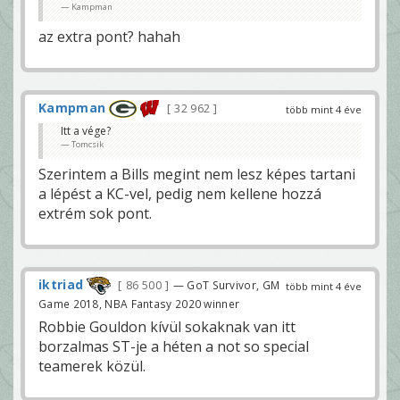
Kampman
az extra pont? hahah
Kampman
32 962
több mint 4 éve
Itt a vége?
Tomcsik
Szerintem a Bills megint nem lesz képes tartani
a lépést a KC-vel, pedig nem kellene hozzá
extrém sok pont.
iktriad
86 500
— GoT Survivor, GM
több mint 4 éve
Game 2018, NBA Fantasy 2020 winner
Robbie Gouldon kívül sokaknak van itt
borzalmas ST-je a héten a not so special
teamerek közül.