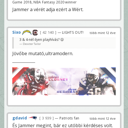
Game 2018, NBA Fantasy 2020 winner
Jammer a vérét adja ezért a Wért.
Sixo
42 140
— LIGHTS OUT!
több mint 12 éve
3 & 4-nél ilyen playhívás? 😮
Dexxter Tailor
Jövőbe mutató,ultramodern.
gdavid
3 939
— Patriots fan
több mint 12 éve
És Jammer megint, bár ez utóbbi kérdéses volt.