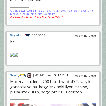
ez mi volt zebrák?
A Laziale egyik szeme mindig sír, de a másik nevet, mert jövőnk dicső, a múlt
büszke. Nézzünk előre, Non Mollare Mai.
One Love, One United, This is Manchester United!!
Wyatt
26 306
több mint 12 éve
PFf
Sixo
42 140
— LIGHTS OUT!
több mint 12 éve
Morena majdnem 200 futott yard xD Tavaly ki
gondolta volna, hogy lesz neki ilyen meccse,
pláne azok után, hogy jött Ball a drafton.