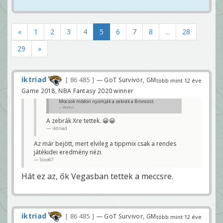
«
1
2
3
4
5
6
7
8
...
28
29
»
iktriad
86 485
— GoT Survivor, GM
több mint 12 éve
Game 2018, NBA Fantasy 2020 winner
Mocsok módon nyomják a zebrák a Broncost.
Burkus
A zebrák Xre tettek. 😀😀
iktriad
Az már bejött, mert elvileg a tippmix csak a rendes
játékidei eredmény nézi.
Sixo67
Hát ez az, ők Vegasban tettek a meccsre.
iktriad
86 485
— GoT Survivor, GM
több mint 12 éve