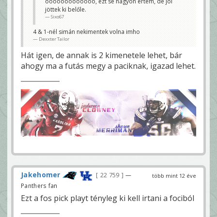
ööööööööööööö, ezt se nagyon értem, de jól
jöttek ki belőle.
Sixo67
4 & 1-nél simán nekimentek volna imho
Dexxter Tailor
Hát igen, de annak is 2 kimenetele lehet, bár
ahogy ma a futás megy a paciknak, igazad lehet.
Jakehomer
22 759
—
több mint 12 éve
Panthers fan
Ezt a fos pick playt tényleg ki kell irtani a fociból