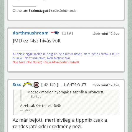
Ott voltam
Szakmázgató
születésénél :cool:
darthmushroom
219
több mint 12 éve
JMD ez f4sz hívás volt
A Laziale egyik szeme mindig sír, de a másik nevet, mert jövőnk dicső, a múlt
büszke. Nézzünk előre, Non Mollare Mai.
One Love, One United, This is Manchester United!!
Sixo
42 140
— LIGHTS OUT!
több mint 12 éve
Mocsok módon nyomják a zebrák a Broncost.
Burkus
A zebrák Xre tettek. 😀😀
iktriad
Az már bejött, mert elvileg a tippmix csak a
rendes játékidei eredmény nézi.