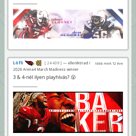
Löfli
24 439
— ellenIktriad /
több mint 12 éve
2026 Arena4 March Madness winner
3 & 4-nél ilyen playhívás? 😮