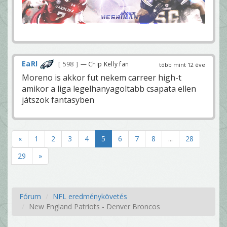
EaRl
598
— Chip Kelly fan
több mint 12 éve
Moreno is akkor fut nekem carreer high-t
amikor a liga legelhanyagoltabb csapata ellen
játszok fantasyben
«
1
2
3
4
5
6
7
8
...
28
29
»
Fórum
NFL eredménykövetés
New England Patriots - Denver Broncos