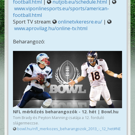
football.html
|
nutjob.eu/schedule.html
|
www.viponlinesports.eu/sports/american-
football.html
Sport TV stream:
onlinetvkeresre.eu/
|
www.aprovilag.hu/online-tv.html
Beharangozó:
NFL mérkőzés beharangozók - 12. hét | Bowl.hu
Tom Brady és Peyton Manning csatája a 12. forduló
slágermeccse.
bowl.hu/nfl_merkozes_beharangozok_2013_-_12_het#NE