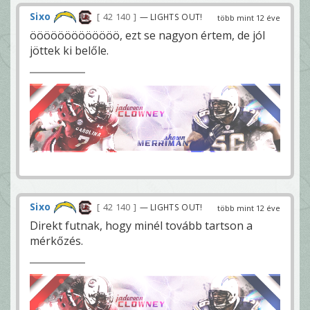
Sixo
42 140
— LIGHTS OUT!
több mint 12 éve
ööööööööööööö, ezt se nagyon értem, de jól
jöttek ki belőle.
Sixo
42 140
— LIGHTS OUT!
több mint 12 éve
Direkt futnak, hogy minél tovább tartson a
mérkőzés.