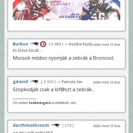
Burkus
6 484
— Küzdve küzdj
több mint 12 éve
és bízva bízzál...
Mocsok módon nyomják a zebrák a Broncost.
gdavid
3 939
— Patriots fan
több mint 12 éve
Szopkodják csak a lóf@szt a zebrák...
Ott voltam
Szakmázgató
születésénél :cool:
darthmushroom
219
több mint 12 éve