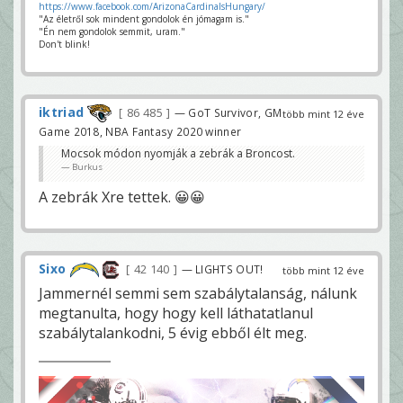
https://www.facebook.com/ArizonaCardinalsHungary/
"Az életről sok mindent gondolok én jómagam is."
"Én nem gondolok semmit, uram."
Don't blink!
iktriad
86 485
— GoT Survivor, GM
több mint 12 éve
Game 2018, NBA Fantasy 2020 winner
Mocsok módon nyomják a zebrák a Broncost.
Burkus
A zebrák Xre tettek. 😀😀
Sixo
42 140
— LIGHTS OUT!
több mint 12 éve
Jammernél semmi sem szabálytalanság, nálunk
megtanulta, hogy hogy kell láthatatlanul
szabálytalankodni, 5 évig ebből élt meg.