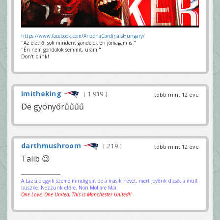
https://www.facebook.com/ArizonaCardinalsHungary/
"Az életről sok mindent gondolok én jómagam is."
"Én nem gondolok semmit, uram."
Don't blink!
Imitheking
1 919
több mint 12 éve
De gyönyőrűűűű
darthmushroom
219
több mint 12 éve
Talib 😉
A Laziale egyik szeme mindig sír, de a másik nevet, mert jövőnk dicső, a múlt
büszke. Nézzünk előre, Non Mollare Mai.
One Love, One United, This is Manchester United!!