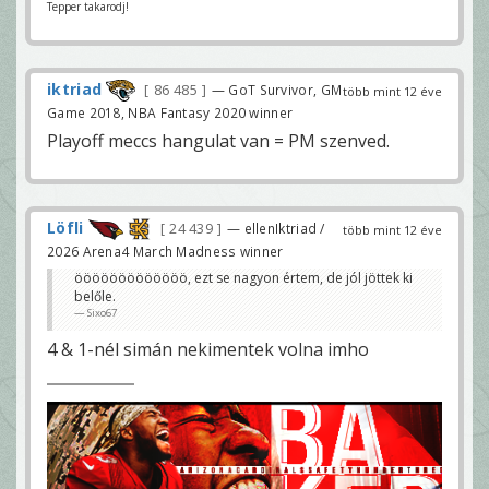
Tepper takarodj!
iktriad
86 485
— GoT Survivor, GM
több mint 12 éve
Game 2018, NBA Fantasy 2020 winner
Playoff meccs hangulat van = PM szenved.
Löfli
24 439
— ellenIktriad /
több mint 12 éve
2026 Arena4 March Madness winner
ööööööööööööö, ezt se nagyon értem, de jól jöttek ki
belőle.
Sixo67
4 & 1-nél simán nekimentek volna imho