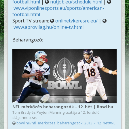
football.html
|
nutjob.eu/schedule.html
|
www.viponlinesports.eu/sports/american-
football.html
Sport TV stream:
onlinetvkeresre.eu/
|
www.aprovilag.hu/online-tv.html
Beharangozó:
NFL mérkőzés beharangozók - 12. hét | Bowl.hu
Tom Brady és Peyton Manning csatája a 12. forduló
slágermeccse.
bowl.hu/nfl_merkozes_beharangozok_2013_-_12_het#NE