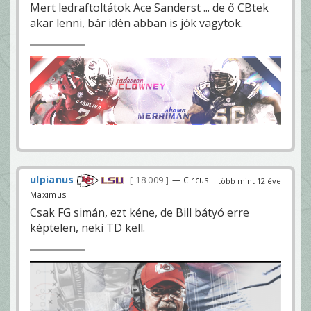
Mert ledraftoltátok Ace Sanderst ... de ő CBtek
akar lenni, bár idén abban is jók vagytok.
ulpianus
18 009
— Circus
több mint 12 éve
Maximus
Csak FG simán, ezt kéne, de Bill bátyó erre
képtelen, neki TD kell.