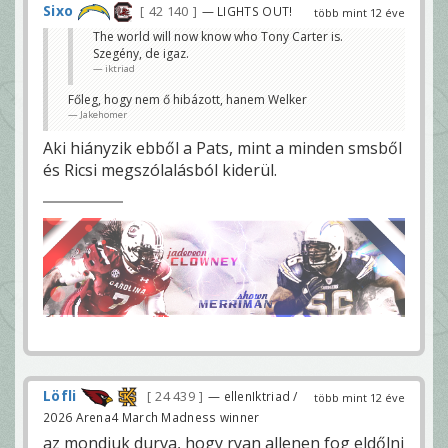
Sixo
42 140
— LIGHTS OUT!
több mint 12 éve
The world will now know who Tony Carter is.
Szegény, de igaz.
iktriad
Főleg, hogy nem ő hibázott, hanem Welker
Jakehomer
Aki hiányzik ebből a Pats, mint a minden smsből
és Ricsi megszólalásból kiderül.
Löfli
24 439
— ellenIktriad /
több mint 12 éve
2026 Arena4 March Madness winner
az mondjuk durva, hogy ryan allenen fog eldőlni