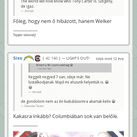
The world will now know who Tony Carter is. Szegény,
de igaz.
iktriad
Főleg, hogy nem ő hibázott, hanem Welker
Tepper takarodj!
Sixo
42 140
— LIGHTS OUT!
több mint 12 éve
felkelt a fél szomszédság 😀
Dexxter Tailor
Reggelt negyed 7 van, ideje már. Ne
lustálkodjanak. Majd mi alszunk helyettük is. 😀
😀
iktriad
de gondolom nem az én kiabálásomra akartak kelni 😀
Dexxter Tailor
Kakasra inkább? Columbiában sok van belőle.