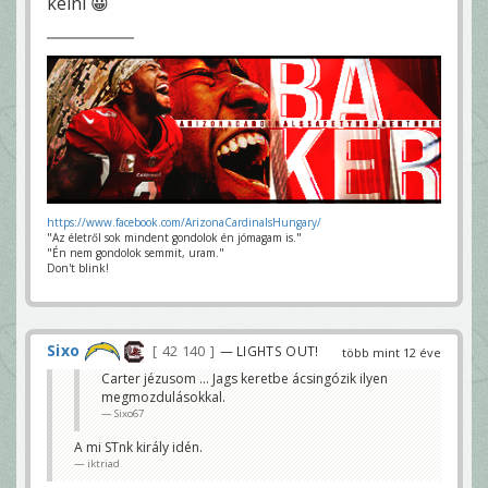
kelni 😀
https://www.facebook.com/ArizonaCardinalsHungary/
"Az életről sok mindent gondolok én jómagam is."
"Én nem gondolok semmit, uram."
Don't blink!
Sixo
42 140
— LIGHTS OUT!
több mint 12 éve
Carter jézusom ... Jags keretbe ácsingózik ilyen
megmozdulásokkal.
Sixo67
A mi STnk király idén.
iktriad