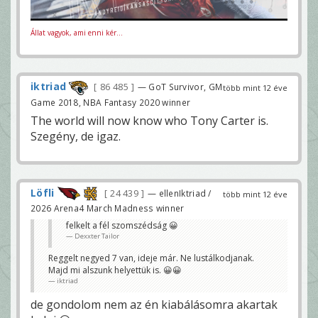
Állat vagyok, ami enni kér...
iktriad
86 485
— GoT Survivor, GM
több mint 12 éve
Game 2018, NBA Fantasy 2020 winner
The world will now know who Tony Carter is.
Szegény, de igaz.
Löfli
24 439
— ellenIktriad /
több mint 12 éve
2026 Arena4 March Madness winner
felkelt a fél szomszédság 😀
Dexxter Tailor
Reggelt negyed 7 van, ideje már. Ne lustálkodjanak.
Majd mi alszunk helyettük is. 😀😀
iktriad
de gondolom nem az én kiabálásomra akartak