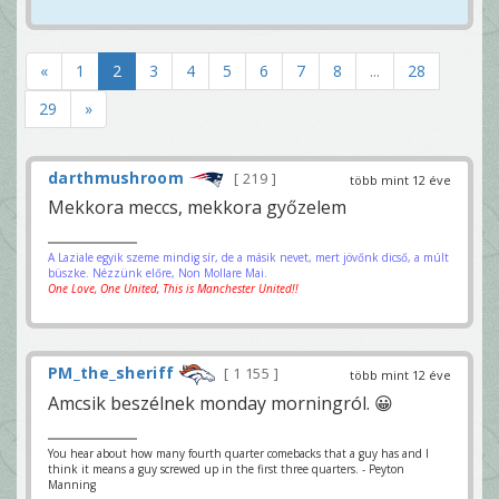
«
1
2
3
4
5
6
7
8
...
28
29
»
darthmushroom
219
több mint 12 éve
Mekkora meccs, mekkora győzelem
A Laziale egyik szeme mindig sír, de a másik nevet, mert jövőnk dicső, a múlt
büszke. Nézzünk előre, Non Mollare Mai.
One Love, One United, This is Manchester United!!
PM_the_sheriff
1 155
több mint 12 éve
Amcsik beszélnek monday morningról. 😀
You hear about how many fourth quarter comebacks that a guy has and I
think it means a guy screwed up in the first three quarters. - Peyton
Manning