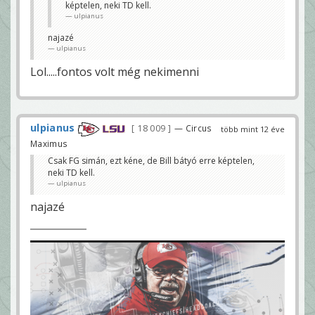
képtelen, neki TD kell.
ulpianus
najazé
ulpianus
Lol.....fontos volt még nekimenni
ulpianus
18 009
— Circus
több mint 12 éve
Maximus
Csak FG simán, ezt kéne, de Bill bátyó erre képtelen,
neki TD kell.
ulpianus
najazé