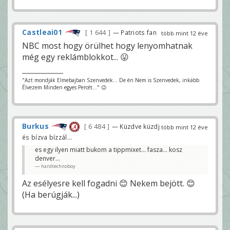
Castleai01
1 644
— Patriots fan
több mint 12 éve
NBC most hogy örülhet hogy lenyomhatnak
még egy reklámblokkot... 😛
"Azt mondják Elmebajban Szenvedek... De én Nem is Szenvedek, inkább
Élvezem Minden egyes Percét..." 😉
Burkus
6 484
— Küzdve küzdj
több mint 12 éve
és bízva bízzál...
es egy ilyen miatt bukom a tippmixet... fasza... kosz
denver...
hardtechnoboy
Az esélyesre kell fogadni 😊 Nekem bejött. 😊
(Ha berúgják...)