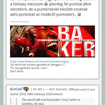
a fantasy meccsem 😀 jelenleg fél ponttal állok
vesztésre, de a puntereknél később szoktak
adni pontokat az inside20 puntokért... 😀
https://www.facebook.com/ArizonaCardinalsHungary/
"Az életről sok mindent gondolok én jómagam is."
"Én nem gondolok semmit, uram."
Don't blink!
iktriad
86 485
— GoT Survivor, GM
több mint 12 éve
Game 2018, NBA Fantasy 2020 winner
The world will now know who Tony Carter is.
Szegény, de igaz.