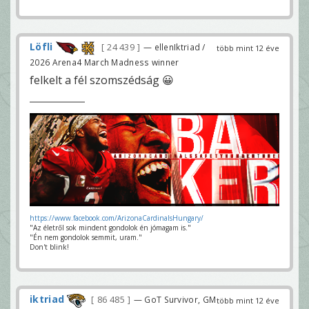
Löfli
24 439
— ellenIktriad /
több mint 12 éve
2026 Arena4 March Madness winner
felkelt a fél szomszédság 😀
https://www.facebook.com/ArizonaCardinalsHungary/
"Az életről sok mindent gondolok én jómagam is."
"Én nem gondolok semmit, uram."
Don't blink!
iktriad
86 485
— GoT Survivor, GM
több mint 12 éve