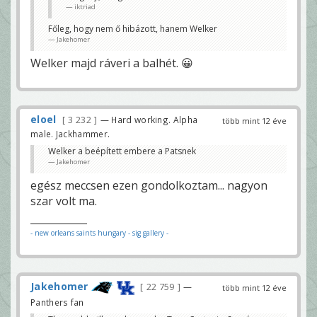
iktriad
Főleg, hogy nem ő hibázott, hanem Welker
Jakehomer
Welker majd ráveri a balhét. 😀
eloel
3 232
— Hard working. Alpha
több mint 12 éve
male. Jackhammer.
Welker a beépített embere a Patsnek
Jakehomer
egész meccsen ezen gondolkoztam... nagyon
szar volt ma.
- new orleans saints hungary
- sig gallery -
Jakehomer
22 759
—
több mint 12 éve
Panthers fan