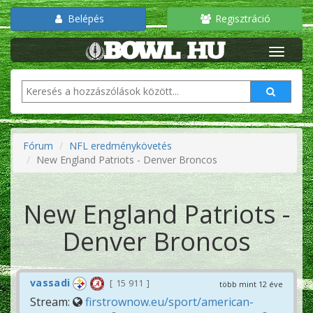
Belépés
Regisztráció
Fórum
NFL eredménykövetés
New England Patriots - Denver Broncos
New England Patriots -
Denver Broncos
vassadi
15 911
több mint 12 éve
Stream:
firstrownow.eu/sport/american-