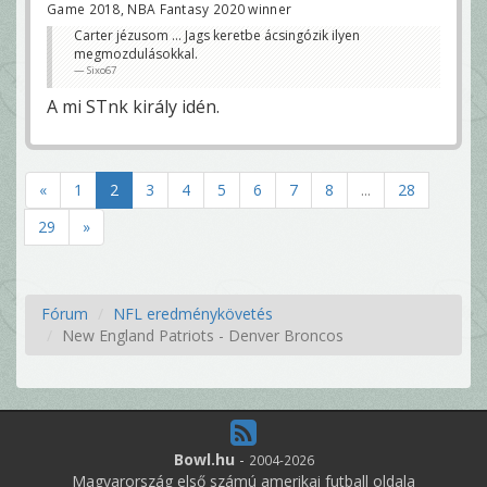
Game 2018, NBA Fantasy 2020 winner
Carter jézusom ... Jags keretbe ácsingózik ilyen
megmozdulásokkal.
Sixo67
A mi STnk király idén.
«
1
2
3
4
5
6
7
8
...
28
29
»
Fórum
NFL eredménykövetés
New England Patriots - Denver Broncos
Bowl.hu
-
2004-2026
Magyarország első számú amerikai futball oldala