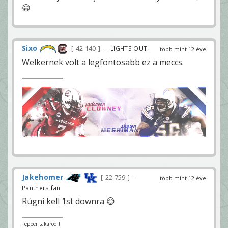
😀
Sixo
42 140
— LIGHTS OUT!
több mint 12 éve
Welkernek volt a legfontosabb ez a meccs.
Jakehomer
22 759
—
több mint 12 éve
Panthers fan
Rúgni kell 1st downra 😊
Tepper takarodj!