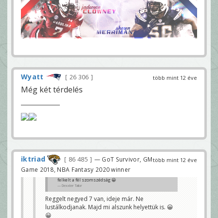
Wyatt
26 306
több mint 12 éve
Még két térdelés
iktriad
86 485
— GoT Survivor, GM
több mint 12 éve
Game 2018, NBA Fantasy 2020 winner
felkelt a fél szomszédság 😀
Dexxter Tailor
Reggelt negyed 7 van, ideje már. Ne
lustálkodjanak. Majd mi alszunk helyettük is. 😀
😀