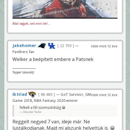
Állat vagyok, ami enni kér...
Jakehomer
22 759
—
több mint 12 éve
Panthers fan
Welker a beépített embere a Patsnek
Tepper takarodj!
iktriad
86 485
— GoT Survivor, GM
több mint 12 éve
Game 2018, NBA Fantasy 2020 winner
felkelt a fél szomszédság 😀
Dexxter Tailor
Reggelt negyed 7 van, ideje már. Ne
lustálkodjanak. Majd mi alszunk helyettük is. 😀