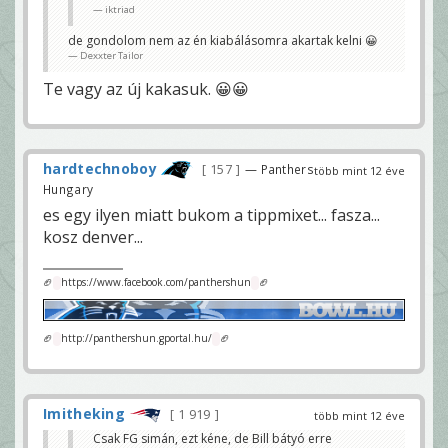
iktriad
de gondolom nem az én kiabálásomra akartak kelni 😀
Dexxter Tailor
Te vagy az új kakasuk. 😀😀
hardtechnoboy
157
— Panthers
több mint 12 éve
Hungary
es egy ilyen miatt bukom a tippmixet... fasza...
kosz denver...
🏈
https://www.facebook.com/panthershun
🏈
🏈
http://panthershun.gportal.hu/
🏈
Imitheking
1 919
több mint 12 éve
Csak FG simán, ezt kéne, de Bill bátyó erre