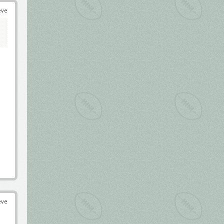
éve
éve