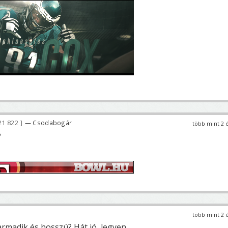
21 822
— Csodabogár
több mint 2 
?
több mint 2 
madik és hosszú? Hát jó, legyen.