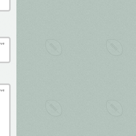
éve
éve