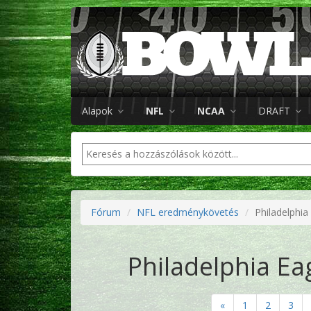
Alapok
NFL
NCAA
DRAFT
Fórum
NFL eredménykövetés
Philadelphia
Philadelphia Ea
«
1
2
3