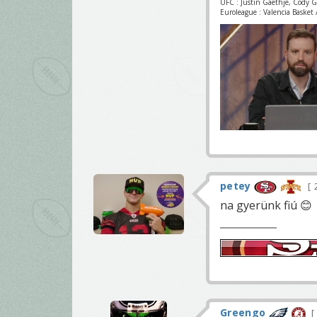
UFC : Justin Gaethje, Cody 
Euroleague : Valencia Basket /
petey
na gyerünk fiú 😊
Greengo