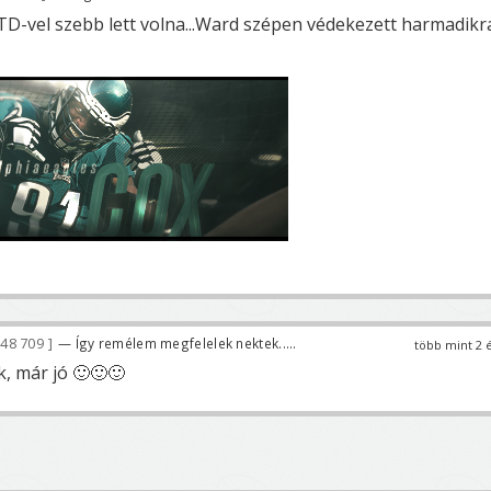
TD-vel szebb lett volna...Ward szépen védekezett harmadikr
48 709
— Így remélem megfelelek nektek.....
több mint 2 
, már jó 🙂🙂🙂