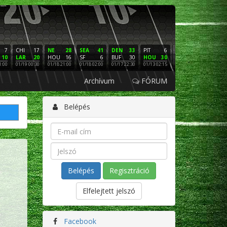
7
CHI
17
NE
28
SEA
41
DEN
33
PIT
6
NE
16
PHI
10
LAR
20
HOU
16
SF
6
BUF
30
HOU
30
LAC
3
SF
1:00
01/19 00:30
01/18 21:00
01/18 02:00
01/17 22:30
01/13 02:15
01/12 02:00
01/11 22:
Archívum
FÓRUM
Belépés
Regisztráció
Elfelejtett jelszó
Facebook