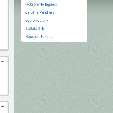
Jacksonville Jaguars
Carolina Panthers
Gyűlölködjünk
Buffalo Bills
Houston Texans
éve
éve