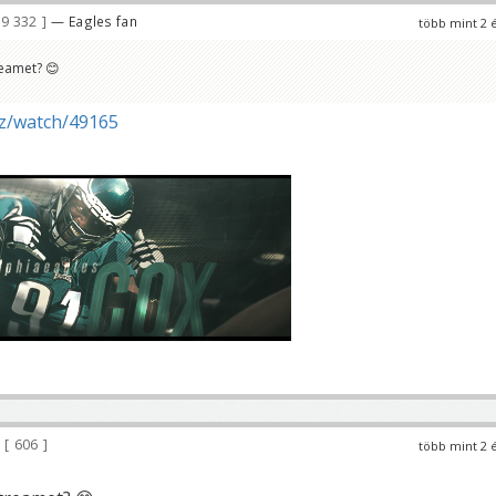
9 332
— Eagles fan
több mint 2 
reamet? 😊
iz/watch/49165
606
több mint 2 