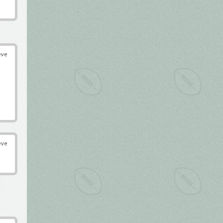
éve
éve