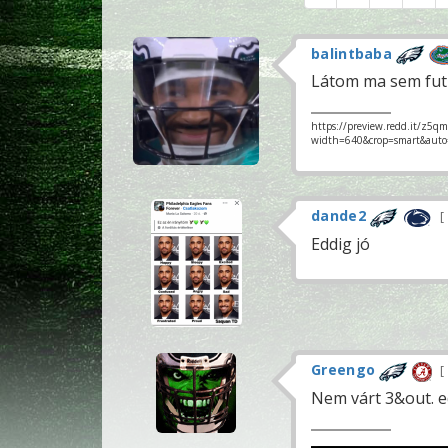
balintbaba
Látom ma sem futu
https://preview.redd.it/z5q
width=640&crop=smart&aut
dande2
Eddig jó
Greengo
Nem várt 3&out. ed