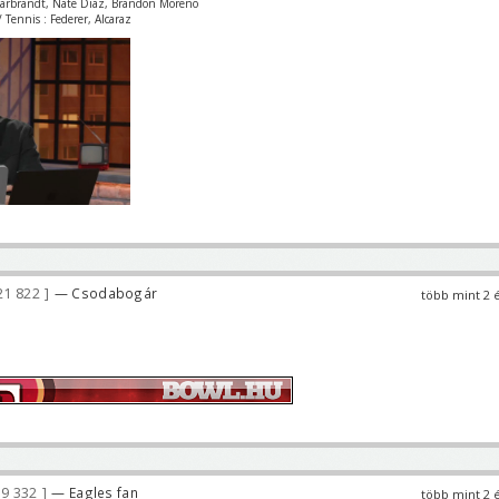
Garbrandt, Nate Diaz, Brandon Moreno
 Tennis : Federer, Alcaraz
21 822
— Csodabogár
több mint 2 
9 332
— Eagles fan
több mint 2 