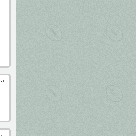
éve
éve