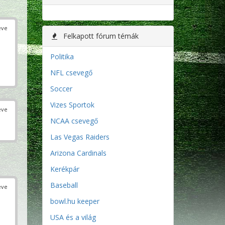
éve
Felkapott fórum témák
Politika
NFL csevegő
Soccer
Vizes Sportok
éve
NCAA csevegő
Las Vegas Raiders
Arizona Cardinals
Kerékpár
Baseball
éve
bowl.hu keeper
USA és a világ