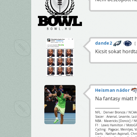
dande2
Kicsit sokat hordt
Heisman nádor
Na fantasy miatt 
NFL : Denver Broncos / NCAA
Soccer : Arsenal, Levante, La
NBA : Mavericks [Doncic] / NH
F1 : Lewis Hamilton / MotoGP
Cycling : Pogacar, Meintjes, 
Darts : Nathan Aspinall, Chr