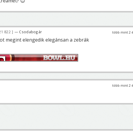
treamet? 😊
21 822
— Csodabogár
több mint 2 
rtot megint elengedik elegánsan a zebrák
több mint 2 