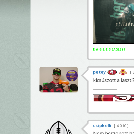
E-A-G-L-E-S EAGLES !
petey
kicsúszott a laszti
csipkelli
4 010
Nem beszopott har