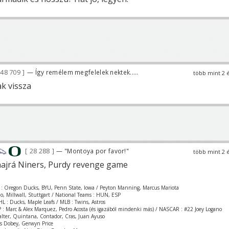
48 709
— Így remélem megfelelek nektek.....
több mint 2 
ak vissza
28 288
— "Montoya por favor!"
több mint 2 
hajrá Niners, Purdy revenge game
 : Oregon Ducks, BYU, Penn State, Iowa / Peyton Manning, Marcus Mariota
zio, Millwall, Stuttgart / National Teams : HUN, ESP
L : Ducks, Maple Leafs / MLB : Twins, Astros
 : Marc & Alex Marquez, Pedro Acosta (és igazából mindenki más) / NASCAR : #22 Joey Logano
Valter, Quintana, Contador, Cras, Juan Ayuso
is Dobey, Gerwyn Price