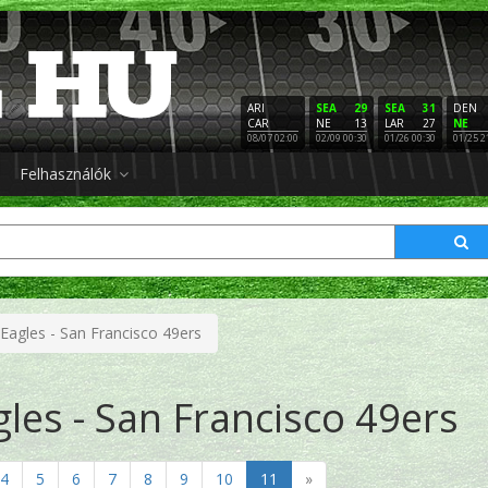
ARI
SEA
29
SEA
31
DEN
CAR
NE
13
LAR
27
NE
08/07 02:00
02/09 00:30
01/26 00:30
01/25 2
Felhasználók
 Eagles - San Francisco 49ers
gles - San Francisco 49ers
4
5
6
7
8
9
10
11
»