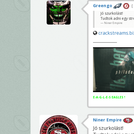
Greengo
Jó szurkolást!
Tudtok adni egy st
Niner Empire
crackstreams.b
E-A-G-L-E-S EAGLES !
Niner Empire
Jó szurkolást!