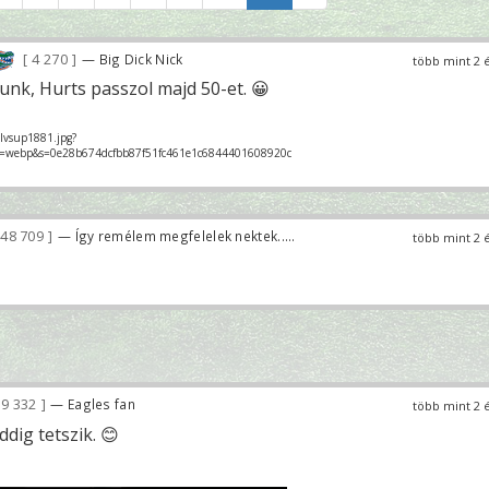
4 270
— Big Dick Nick
több mint 2 
nk, Hurts passzol majd 50-et. 😀
mlvsup1881.jpg?
o=webp&s=0e28b674dcfbb87f51fc461e1c6844401608920c
48 709
— Így remélem megfelelek nektek.....
több mint 2 
9 332
— Eagles fan
több mint 2 
dig tetszik. 😊