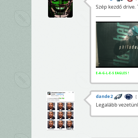
Szép kezdő drive. 
E-A-G-L-E-S EAGLES !
dande2
Legalább vezetünk