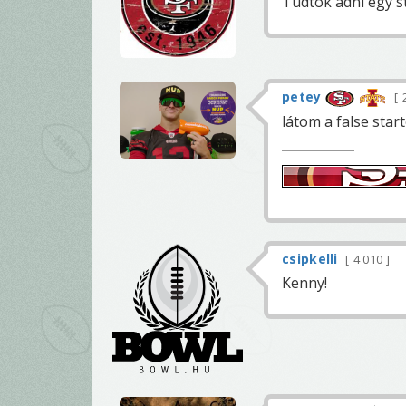
Tudtok adni egy s
petey
látom a false sta
csipkelli
4 010
Kenny!