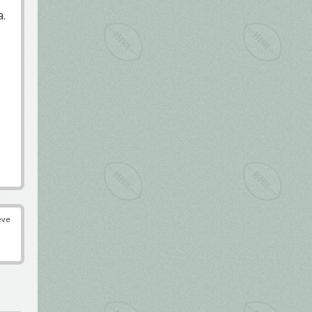
a.
éve