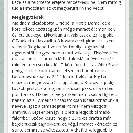
keze és a felsőteste erejére rendezkedik be. Nem mindig
tudja kimozdítani az őt megkerülni kívánó védőt.
Megjegyzések
Majdnem elcsábította Ohióból a Notre Dame, de a
korai elkötelezettség után mégis maradt államon belül
és lett Buckeye. Ekkoriban a Rivals csak a 23. legjobb
OT-nek írta. Használható kosaras volt gimnazistaként,
valószínűleg kapott volna ösztöndíjat egy kisebb
egyetemtől, hogyha nem a focit választja. Elsőévesként
csak a special teamben láthattuk. Másodévesen már
minden meccsen kezdő LT-ként futott ki, az Ohio State
pedig iskolarekordokat ért el szerzett pontban és
touchdownokban is. 2014-ben lett először BigTen
díjazott, méghozzá a 2. csapatban, a Buckeyes pedig
tovább javította a program csúcsait passzolt yardban,
pontban és TD-ben is. Végzősként nem csak a BigTen,
hanem az all-American csapatokban is találozhattunk a
nevével, igaz a támadójáték itt már nem villogott
annyira. A BigTenben így is ő lett a legjobb támadó-
falember. Szóba került, hogy a 2015-ös draftra már
bejelentkezik bajnokként, de végül maradt - értékén ez
szinte semmit se változtatott. A draft 3-4. legjobb OT