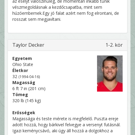
az esélyt valószínűleg, de momentán inkább tűnik
vészmegoldásnak a kezdőcsapatba, mint sem
húzóembernek.Egy jó falat azért nem fog elrontani, de
rosszat sem megjavítani.
Taylor Decker
1-2. kör
Egyetem
Ohio State
Életkor
32
(1994-04-16)
Magasság
6 ft 7 in (201 cm)
Tömeg
320 lb (145 kg)
Erősségek
Magassága és teste mérete is megfelelő. Puszta ereje
adott hozzá, hogy bárkivel felvegye a versenyt futásnál.
Igazi keménycsávó, aki úgy áll hozzá a dolgokhoz a