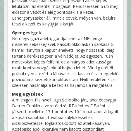
passzblokkolásban, széles terpeszben áll és képes
letükrözni az ellenfél mozgását. Rendszeresen ő üti meg
először a védőt és elég pontosak is a kezei.
Lehorgonyzáskor áll, mint a cövek, mélyen van, belülre
teszi a kezét és kinyújtja a karját.
Gyengeségek
Nem egy igazi atléta, gondja lehet az NFL edge
rusherek sebességével. Passzblokkolásban szokása túl
hamar "kinyitni a kaput" ahelyett, hogy hosszabb ideig
tartaná derékszögben a vállvédőjét. Az egyszerű rush
move-okat képes felfalni, de a hiányos atletikussága
miatt kontramozgásoknál bajban lehet. Mindig erőből
próbál nyerni, ezért a lábával kicsit lassan ér a megfelelő
pozícióba a kezdeti kontaktus után. Nyílt területen kicsit
szélesen használja a kezeit és hajlamos a rángatásra.
Megjegyzések
A michigani Plainwell High Schoolba járt, ahol édesapja
Darren Conklin a vezetőedző, RT-ként és DE-ként is
játszott, mellette 17.1 pontot és 10.1 lepattanót átlagolt
a kosárcsapatban, továbbá súlylökéssel és
diszkoszvetéssel foglalatoskodott az atlétikapályán.
Középiskolából kikerülve nem kapott ösztöndíjat