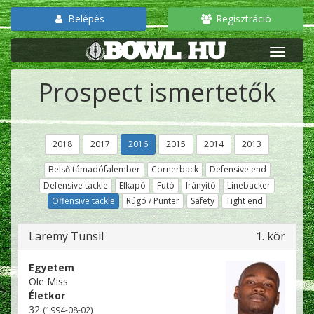
Belépés
Regisztráció
Prospect ismertetők
2018
2017
2016
2015
2014
2013
Belső támadófalember
Cornerback
Defensive end
Defensive tackle
Elkapó
Futó
Irányító
Linebacker
Offensive tackle
Rúgó / Punter
Safety
Tight end
Laremy Tunsil
1. kör
Egyetem
Ole Miss
Életkor
32
(1994-08-02)