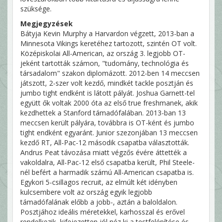
szüksége.
Megjegyzések
Bátyja Kevin Murphy a Harvardon végzett, 2013-ban a
Minnesota Vikings keretéhez tartozott, szintén OT volt.
Középiskolai All-American, az ország 3. legjobb OT-
jeként tartották számon, "tudomány, technológia és
társadalom" szakon diplomázott. 2012-ben 14 meccsen
játszott, 2-szer volt kezdő, mindkét tackle posztján és
jumbo tight endként is látott pályát. Joshua Garnett-tel
együtt ők voltak 2000 óta az első true freshmanek, akik
kezdhettek a Stanford támadófalában. 2013-ban 13
meccsen került pályára, továbbra is OT-ként és jumbo
tight endként egyaránt. Junior szezonjában 13 meccsen
kezdő RT, All-Pac-12 második csapatba választották.
Andrus Peat távozása miatt végzős évére áttették a
vakoldalra, All-Pac-12 első csapatba került, Phil Steele-
nél befért a harmadik számú All-American csapatba is.
Egykori 5-csillagos recruit, az elmúlt két idényben
kulcsembere volt az ország egyik legjobb
támadófalának előbb a jobb-, aztán a baloldalon.
Posztjához ideális méretekkel, karhosszal és erővel
rendelkezik, kifejezetten jól néz ki a testfelépítése és