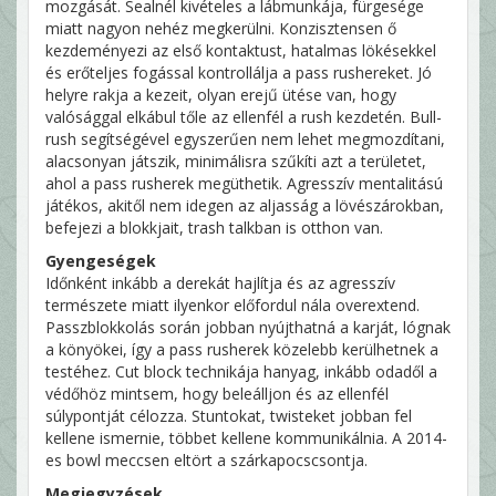
mozgását. Sealnél kivételes a lábmunkája, fürgesége
miatt nagyon nehéz megkerülni. Konzisztensen ő
kezdeményezi az első kontaktust, hatalmas lökésekkel
és erőteljes fogással kontrollálja a pass rushereket. Jó
helyre rakja a kezeit, olyan erejű ütése van, hogy
valósággal elkábul tőle az ellenfél a rush kezdetén. Bull-
rush segítségével egyszerűen nem lehet megmozdítani,
alacsonyan játszik, minimálisra szűkíti azt a területet,
ahol a pass rusherek megüthetik. Agresszív mentalitású
játékos, akitől nem idegen az aljasság a lövészárokban,
befejezi a blokkjait, trash talkban is otthon van.
Gyengeségek
Időnként inkább a derekát hajlítja és az agresszív
természete miatt ilyenkor előfordul nála overextend.
Passzblokkolás során jobban nyújthatná a karját, lógnak
a könyökei, így a pass rusherek közelebb kerülhetnek a
testéhez. Cut block technikája hanyag, inkább odadől a
védőhöz mintsem, hogy beleálljon és az ellenfél
súlypontját célozza. Stuntokat, twisteket jobban fel
kellene ismernie, többet kellene kommunikálnia. A 2014-
es bowl meccsen eltört a szárkapocscsontja.
Megjegyzések