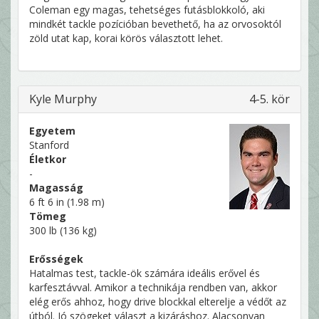
Coleman egy magas, tehetséges futásblokkoló, aki
mindkét tackle pozícióban bevethető, ha az orvosoktól
zöld utat kap, korai körös választott lehet.
Kyle Murphy
4-5. kör
Egyetem
Stanford
Életkor
-
Magasság
6 ft 6 in (1.98 m)
Tömeg
300 lb (136 kg)
Erősségek
Hatalmas test, tackle-ök számára ideális erővel és
karfesztávval. Amikor a technikája rendben van, akkor
elég erős ahhoz, hogy drive blockkal elterelje a védőt az
útból. Jó szögeket választ a kizáráshoz. Alacsonyan