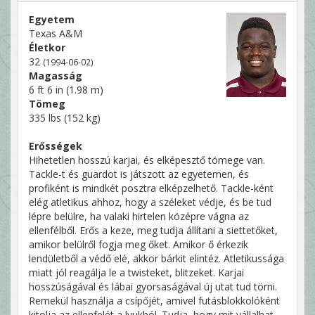
Egyetem
Texas A&M
Életkor
32
(1994-06-02)
Magasság
6 ft 6 in (1.98 m)
Tömeg
335 lbs (152 kg)
Erősségek
Hihetetlen hosszú karjai, és elképesztő tömege van.
Tackle-t és guardot is játszott az egyetemen, és
profiként is mindkét posztra elképzelhető. Tackle-ként
elég atletikus ahhoz, hogy a széleket védje, és be tud
lépre belülre, ha valaki hirtelen középre vágna az
ellenfélből. Erős a keze, meg tudja állítani a siettetőket,
amikor belülről fogja meg őket. Amikor ő érkezik
lendületből a védő elé, akkor bárkit elintéz. Atletikussága
miatt jól reagálja le a twisteket, blitzeket. Karjai
hosszúságával és lábai gyorsaságával új utat tud törni.
Remekül használja a csípőjét, amivel futásblokkolóként
kitolja az ellenfelét a lyukból. Tudja, hogy mit vállalhat