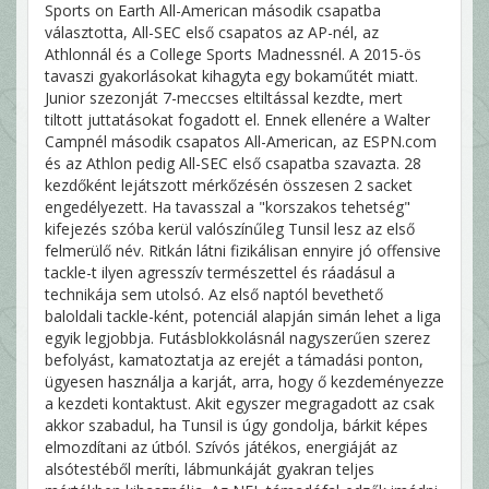
Sports on Earth All-American második csapatba
választotta, All-SEC első csapatos az AP-nél, az
Athlonnál és a College Sports Madnessnél. A 2015-ös
tavaszi gyakorlásokat kihagyta egy bokaműtét miatt.
Junior szezonját 7-meccses eltiltással kezdte, mert
tiltott juttatásokat fogadott el. Ennek ellenére a Walter
Campnél második csapatos All-American, az ESPN.com
és az Athlon pedig All-SEC első csapatba szavazta. 28
kezdőként lejátszott mérkőzésén összesen 2 sacket
engedélyezett. Ha tavasszal a "korszakos tehetség"
kifejezés szóba kerül valószínűleg Tunsil lesz az első
felmerülő név. Ritkán látni fizikálisan ennyire jó offensive
tackle-t ilyen agresszív természettel és ráadásul a
technikája sem utolsó. Az első naptól bevethető
baloldali tackle-ként, potenciál alapján simán lehet a liga
egyik legjobbja. Futásblokkolásnál nagyszerűen szerez
befolyást, kamatoztatja az erejét a támadási ponton,
ügyesen használja a karját, arra, hogy ő kezdeményezze
a kezdeti kontaktust. Akit egyszer megragadott az csak
akkor szabadul, ha Tunsil is úgy gondolja, bárkit képes
elmozdítani az útból. Szívós játékos, energiáját az
alsótestéből meríti, lábmunkáját gyakran teljes