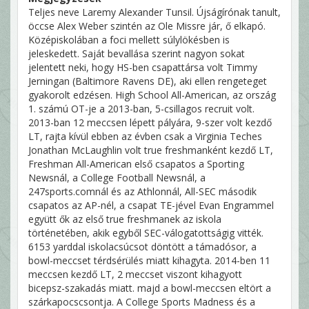
Teljes neve Laremy Alexander Tunsil. Újságírónak tanult,
öccse Alex Weber szintén az Ole Missre jár, ő elkapó.
Középiskolában a foci mellett súlylökésben is
jeleskedett. Saját bevallása szerint nagyon sokat
jelentett neki, hogy HS-ben csapattársa volt Timmy
Jerningan (Baltimore Ravens DE), aki ellen rengeteget
gyakorolt edzésen. High School All-American, az ország
1. számú OT-je a 2013-ban, 5-csillagos recruit volt.
2013-ban 12 meccsen lépett pályára, 9-szer volt kezdő
LT, rajta kívül ebben az évben csak a Virginia Teches
Jonathan McLaughlin volt true freshmanként kezdő LT,
Freshman All-American első csapatos a Sporting
Newsnál, a College Football Newsnál, a
247sports.comnál és az Athlonnál, All-SEC második
csapatos az AP-nél, a csapat TE-jével Evan Engrammel
együtt ők az első true freshmanek az iskola
történetében, akik egyből SEC-válogatottságig vitték.
6153 yarddal iskolacsúcsot döntött a támadósor, a
bowl-meccset térdsérülés miatt kihagyta. 2014-ben 11
meccsen kezdő LT, 2 meccset viszont kihagyott
bicepsz-szakadás miatt. majd a bowl-meccsen eltört a
szárkapocscsontja. A College Sports Madness és a