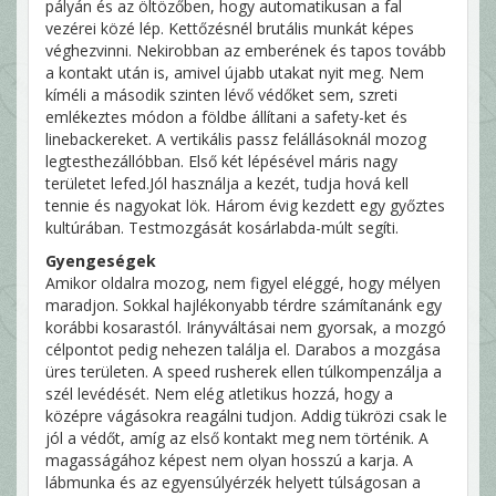
pályán és az öltözőben, hogy automatikusan a fal
vezérei közé lép. Kettőzésnél brutális munkát képes
véghezvinni. Nekirobban az emberének és tapos tovább
a kontakt után is, amivel újabb utakat nyit meg. Nem
kíméli a második szinten lévő védőket sem, szreti
emlékeztes módon a földbe állítani a safety-ket és
linebackereket. A vertikális passz felállásoknál mozog
legtesthezállóbban. Első két lépésével máris nagy
területet lefed.Jól használja a kezét, tudja hová kell
tennie és nagyokat lök. Három évig kezdett egy győztes
kultúrában. Testmozgását kosárlabda-múlt segíti.
Gyengeségek
Amikor oldalra mozog, nem figyel eléggé, hogy mélyen
maradjon. Sokkal hajlékonyabb térdre számítanánk egy
korábbi kosarastól. Irányváltásai nem gyorsak, a mozgó
célpontot pedig nehezen találja el. Darabos a mozgása
üres területen. A speed rusherek ellen túlkompenzálja a
szél levédését. Nem elég atletikus hozzá, hogy a
középre vágásokra reagálni tudjon. Addig tükrözi csak le
jól a védőt, amíg az első kontakt meg nem történik. A
magasságához képest nem olyan hosszú a karja. A
lábmunka és az egyensúlyérzék helyett túlságosan a