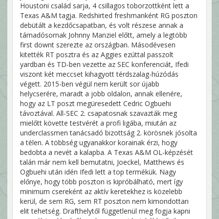
Houstoni család sarja, 4 csillagos toborzottként lett a
Texas A&M tagja. Redshirted freshmanként RG poszton
debütált a kezdőcsapatban, és volt részese annak a
támadósornak Johnny Manziel előtt, amely a legtöbb
first downt szerezte az országban. Másodévesen
kitették RT posztra és az Aggies ezúttal passzolt
yardban és TD-ben vezette az SEC konferenciát, Ifedi
viszont két meccset kihagyott térdszalag-húzódás
végett. 2015-ben végül nem került sor újabb
helycserére, maradt a jobb oldalon, annak ellenére,
hogy az LT poszt megüresedett Cedric Ogbuehi
távoztával. All-SEC 2. csapatosnak szavazták meg
mielőtt követte testvérét a profi ligába, miután az
underclassmen tanácsadó bizottság 2. körösnek jósolta
a télen. A többség ugyanakkor korainak érzi, hogy
bedobta a nevét a kalapba. A Texas A&M OL-képzését
talán már nem kell bemutatni, Joeckel, Matthews és
Ogbuehi után idén Ifedi lett a top termékük. Nagy
előnye, hogy több poszton is kipróbálható, mert így
minimum csereként az aktív keretekhez is közelebb
kerül, de sem RG, sem RT poszton nem kimondottan
elit tehetség. Drafthelytől függetlenül meg fogja kapni