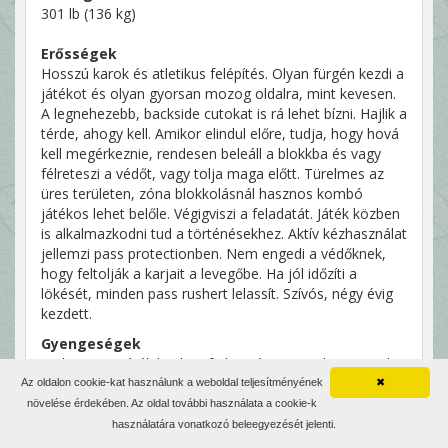
301 lb (136 kg)
Erősségek
Hosszú karok és atletikus felépítés. Olyan fürgén kezdi a
játékot és olyan gyorsan mozog oldalra, mint kevesen.
A legnehezebb, backside cutokat is rá lehet bízni. Hajlik a
térde, ahogy kell. Amikor elindul előre, tudja, hogy hová
kell megérkeznie, rendesen beleáll a blokkba és vagy
félreteszi a védőt, vagy tolja maga előtt. Türelmes az
üres területen, zóna blokkolásnál hasznos kombó
játékos lehet belőle. Végigviszi a feladatát. Játék közben
is alkalmazkodni tud a történésekhez. Aktív kézhasználat
jellemzi pass protectionben. Nem engedi a védőknek,
hogy feltolják a karjait a levegőbe. Ha jól időzíti a
lökését, minden pass rushert lelassít. Szívós, négy évig
kezdett.
Gyengeségek
Fizikai ereje játék közben fejlesztésre szorul. Nem tudja
felvenni a versenyt az igazán erőteljes védőkkel, könnyű
Az oldalon cookie-kat használunk a weboldal teljesítményének
✖
kimozdítani a helyéről. Ritka, hogy domináljon egy
növelése érdekében. Az oldal további használata a cookie-k
párharcot. Hajlamos túlbiztosítani magát passzjátéknál.
használatára vonatkozó beleegyezését jelenti.
Rosszul osztja el a súlyát, ezért a belülre vágó pass rush