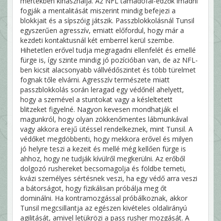
mértékben kihasználja. Az NFL támadófal-edzők imádni
fogják a mentalitását miszerint mindig befejezi a
blokkjait és a sípszóig játszik. Passzblokkolásnál Tunsil
egyszerűen agresszív, emiatt előfordul, hogy már a
kezdeti kontaktusnál két emberrel kerül szembe.
Hihetetlen erővel tudja megragadni ellenfelét és emellé
fürge is, így szinte mindig jó pozícióban van, de az NFL-
ben kicsit alacsonyabb vállvédőszintet és több türelmet
fognak tőle elvárni. Agresszív természete miatt
passzblokkolás során leragad egy védőnél ahelyett,
hogy a szemével a stuntokat vagy a késleltetett
blitzeket figyelné. Nagyon kevesen mondhatják el
magunkról, hogy olyan zökkenőmentes lábmunkával
vagy akkora erejű ütéssel rendelkeznek, mint Tunsil. A
védőket megdöbbenti, hogy mekkora erővel és milyen
jó helyre teszi a kezeit és mellé még kellően fürge is
ahhoz, hogy ne tudják kívülről megkerülni. Az erőből
dolgozó rushereket becsomagolja és földbe temeti,
kvázi személyes sértésnek veszi, ha egy védő arra veszi
a bátorságot, hogy fizikálisan próbálja meg őt
dominálni. Ha kontramozgással próbálkoznak, akkor
Tunsil megcsillantja az egészen kivételes oldalirányú
agilitását, amivel letükrözi a pass rusher mozgását. A