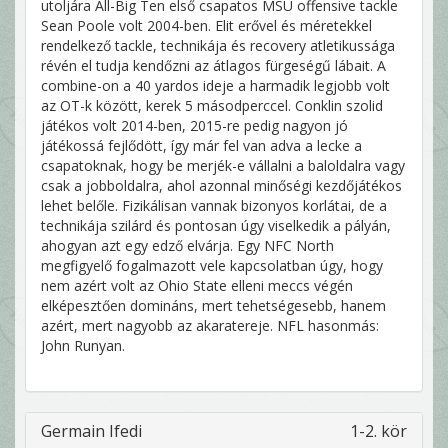
utoljára All-Big Ten első csapatos MSU offensive tackle
Sean Poole volt 2004-ben. Elit erővel és méretekkel
rendelkező tackle, technikája és recovery atletikussága
révén el tudja kendőzni az átlagos fürgeségű lábait. A
combine-on a 40 yardos ideje a harmadik legjobb volt
az OT-k között, kerek 5 másodperccel. Conklin szolid
játékos volt 2014-ben, 2015-re pedig nagyon jó
játékossá fejlődött, így már fel van adva a lecke a
csapatoknak, hogy be merjék-e vállalni a baloldalra vagy
csak a jobboldalra, ahol azonnal minőségi kezdőjátékos
lehet belőle. Fizikálisan vannak bizonyos korlátai, de a
technikája szilárd és pontosan úgy viselkedik a pályán,
ahogyan azt egy edző elvárja. Egy NFC North
megfigyelő fogalmazott vele kapcsolatban úgy, hogy
nem azért volt az Ohio State elleni meccs végén
elképesztően domináns, mert tehetségesebb, hanem
azért, mert nagyobb az akaratereje. NFL hasonmás:
John Runyan.
Germain Ifedi
1-2. kör