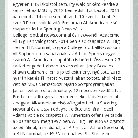
egyetlen FBS-iskolától sem, így walk-onként kezdte a
karrierjét az MSU-n, 2012-ben redshirtöt kapott. 2013-
ban mind a 14 meccsen játszott, 10-szer LT-ként, 3-
szor RT-ként volt kezdő. Freshman All-American első
csapatos lett a Sporting Newsnál, a
CollegeFootballNews.comnál és FWAA-nél, Academic
All-Big Ten válogatott. 2014-ben első csapatos All-Big
Ten a BTN.comnál, tagja a CollegeFootballNews.com
All-Sophomore csapatának, az Athlon Sports negyedik
számú All-American csapatába is befért. Összesen 2.5
sacket engedett ebben a szezonban, Joey Bosa és
Shawn Oakman ellen is jó teljesítményt nyújtott. 2015
nyarán két és fél hetet Ausztráliában töltött, ahol részt
vett az MSU Nemzetközi Nyári Sportprogramjában.
Junior évében csapatkapitány, 12 meccsen kezdő LT, a
Purdue és a Rutgers elleni meccseket lábsérülés miatt
kihagyta. All-American első válogatott lett a Sporting
Newsnál és a USA Todaynél, előtte utoljára Flozell
Adams volt első csapatos All-American offensive tackle
a Spartansből még 1997-ben. All-Big Ten első válogatott
az edzőknál, a médiánál, az AP-nél, az Athlon Sportsnál,
a BTN.comnál, az ESPN.comnál és Phil Steele-nél,