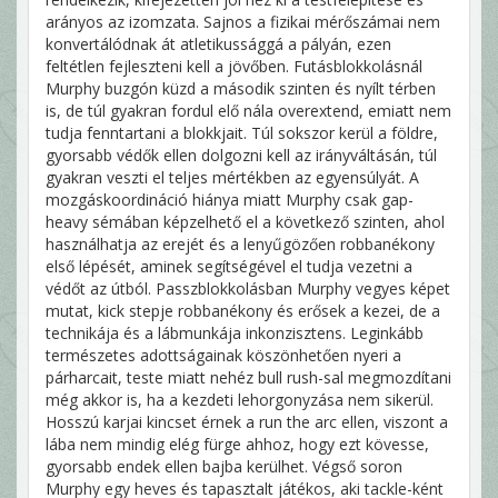
arányos az izomzata. Sajnos a fizikai mérőszámai nem
konvertálódnak át atletikussággá a pályán, ezen
feltétlen fejleszteni kell a jövőben. Futásblokkolásnál
Murphy buzgón küzd a második szinten és nyílt térben
is, de túl gyakran fordul elő nála overextend, emiatt nem
tudja fenntartani a blokkjait. Túl sokszor kerül a földre,
gyorsabb védők ellen dolgozni kell az irányváltásán, túl
gyakran veszti el teljes mértékben az egyensúlyát. A
mozgáskoordináció hiánya miatt Murphy csak gap-
heavy sémában képzelhető el a következő szinten, ahol
használhatja az erejét és a lenyűgözően robbanékony
első lépését, aminek segítségével el tudja vezetni a
védőt az útból. Passzblokkolásban Murphy vegyes képet
mutat, kick stepje robbanékony és erősek a kezei, de a
technikája és a lábmunkája inkonzisztens. Leginkább
természetes adottságainak köszönhetően nyeri a
párharcait, teste miatt nehéz bull rush-sal megmozdítani
még akkor is, ha a kezdeti lehorgonyzása nem sikerül.
Hosszú karjai kincset érnek a run the arc ellen, viszont a
lába nem mindig elég fürge ahhoz, hogy ezt kövesse,
gyorsabb endek ellen bajba kerülhet. Végső soron
Murphy egy heves és tapasztalt játékos, aki tackle-ként