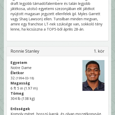
draft legjobb támadófalembere és talán legjobb
játékosa, utolsó egyetemi szezonjában elit játékot
nyújtott magasan jegyzett ellenfelek (pl. Myles Garrett
vagy Shaq Lawson) ellen. Tunsilban minden megvan,
amire egy franchise LT-nek szüksége van, sokkoló tény
lenne, ha kicsúszna a TOP5-ből április 28-án.
Ronnie Stanley
1. kör
Egyetem
Notre Dame
Életkor
32
(1994-03-18)
Magasság
6 ft 5 in (1.97 m)
Tömeg
304 lb (138 kg)
Erősségek
Komoly méret, hosszú karok, és olyan mozgékonyság,