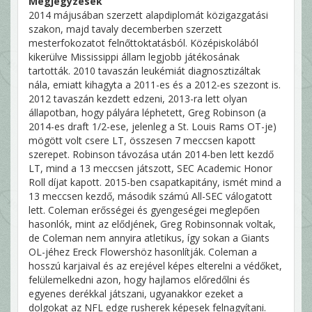
Megjegyzések
2014 májusában szerzett alapdiplomát közigazgatási
szakon, majd tavaly decemberben szerzett
mesterfokozatot felnőttoktatásból. Középiskolából
kikerülve Mississippi állam legjobb játékosának
tartották. 2010 tavaszán leukémiát diagnosztizáltak
nála, emiatt kihagyta a 2011-es és a 2012-es szezont is.
2012 tavaszán kezdett edzeni, 2013-ra lett olyan
állapotban, hogy pályára léphetett, Greg Robinson (a
2014-es draft 1/2-ese, jelenleg a St. Louis Rams OT-je)
mögött volt csere LT, összesen 7 meccsen kapott
szerepet. Robinson távozása után 2014-ben lett kezdő
LT, mind a 13 meccsen játszott, SEC Academic Honor
Roll díjat kapott. 2015-ben csapatkapitány, ismét mind a
13 meccsen kezdő, második számú All-SEC válogatott
lett. Coleman erősségei és gyengeségei meglepően
hasonlók, mint az elődjének, Greg Robinsonnak voltak,
de Coleman nem annyira atletikus, így sokan a Giants
OL-jéhez Ereck Flowershöz hasonlítják. Coleman a
hosszú karjaival és az erejével képes elterelni a védőket,
felülemelkedni azon, hogy hajlamos előredőlni és
egyenes derékkal játszani, ugyanakkor ezeket a
dolgokat az NFL edge rusherek képesek felnagyítani.