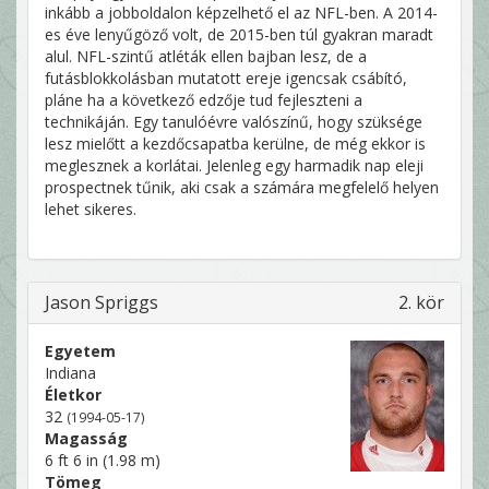
inkább a jobboldalon képzelhető el az NFL-ben. A 2014-
es éve lenyűgöző volt, de 2015-ben túl gyakran maradt
alul. NFL-szintű atléták ellen bajban lesz, de a
futásblokkolásban mutatott ereje igencsak csábító,
pláne ha a következő edzője tud fejleszteni a
technikáján. Egy tanulóévre valószínű, hogy szüksége
lesz mielőtt a kezdőcsapatba kerülne, de még ekkor is
meglesznek a korlátai. Jelenleg egy harmadik nap eleji
prospectnek tűnik, aki csak a számára megfelelő helyen
lehet sikeres.
Jason Spriggs
2. kör
Egyetem
Indiana
Életkor
32
(1994-05-17)
Magasság
6 ft 6 in (1.98 m)
Tömeg