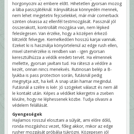
horgonyozni az embere előtt. Hihetetlen gyorsan mozog
a lába passzjátéknál. Irányváltásai könnyedén mennek,
nem lehet megetetni fejcselekkel, már-már cornerback
szinten olvassa az ellenfél testmozgását. Passznál jól
összerakott, kontrollált mozgása van, nem lépked
feleslegesen. Van érzéke, hogy a középen érkező
blitzelőt felvegye. Kiemelkedően hosszú karjai vannak.
Ezeket ki is használja könyörtelenül az edge rush ellen,
mivel ütemérzéke is rendben van - igen gyorsan
keresztülhúzza a védők eredeti tervét. Ha elmennek
mellette, gyorsan javítani tud. Ha ráteszi a védőre a
kezét, onnan nincs menekvés. Rutinosan belép a B-
lyukba is pass protection során, futásnál pedig
megnyitja azt, ha kell. A snap után hamar megindul.
Futásnál a szélre is kiér. Jó szögeket választ és nem áll
le kontakt után. Képes a védőket kikergetni a zseben
kívülre, hogy ne léphessenek közbe. Tudja olvasni a
védelem felállását.
Gyengeségek
Hajlamos rosszul elosztani a súlyát, ami előre dőlő,
ronda mozgáshoz vezet, főleg akkor, mikor az edge
rusher mozgását próbálja tükrözni. Közepesen jól