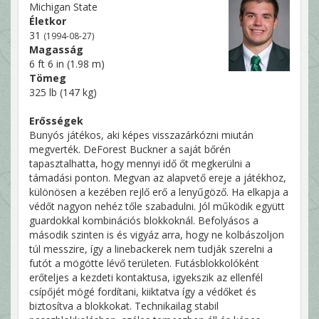
Michigan State
Életkor
31
(1994-08-27)
Magasság
6 ft 6 in (1.98 m)
Tömeg
325 lb (147 kg)
Erősségek
Bunyós játékos, aki képes visszazárkózni miután
megverték. DeForest Buckner a saját bőrén
tapasztalhatta, hogy mennyi idő őt megkerülni a
támadási ponton. Megvan az alapvető ereje a játékhoz,
különösen a kezében rejlő erő a lenyűgöző. Ha elkapja a
védőt nagyon nehéz tőle szabadulni. Jól működik együtt
guardokkal kombinációs blokkoknál. Befolyásos a
második szinten is és vigyáz arra, hogy ne kolbászoljon
túl messzire, így a linebackerek nem tudják szerelni a
futót a mögötte lévő területen. Futásblokkolóként
erőteljes a kezdeti kontaktusa, igyekszik az ellenfél
csípőjét mögé fordítani, kiiktatva így a védőket és
biztosítva a blokkokat. Technikailag stabil