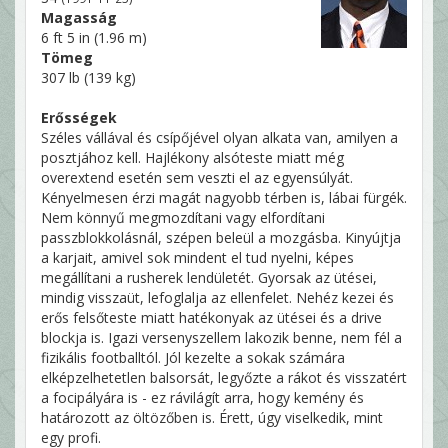
Magasság
6 ft 5 in (1.96 m)
Tömeg
307 lb (139 kg)
Erősségek
Széles vállával és csípőjével olyan alkata van, amilyen a
posztjához kell. Hajlékony alsóteste miatt még
overextend esetén sem veszti el az egyensúlyát.
Kényelmesen érzi magát nagyobb térben is, lábai fürgék.
Nem könnyű megmozdítani vagy elfordítani
passzblokkolásnál, szépen beleül a mozgásba. Kinyújtja
a karjait, amivel sok mindent el tud nyelni, képes
megállítani a rusherek lendületét. Gyorsak az ütései,
mindig visszaüt, lefoglalja az ellenfelet. Nehéz kezei és
erős felsőteste miatt hatékonyak az ütései és a drive
blockja is. Igazi versenyszellem lakozik benne, nem fél a
fizikális footballtól. Jól kezelte a sokak számára
elképzelhetetlen balsorsát, legyőzte a rákot és visszatért
a focipályára is - ez rávilágít arra, hogy kemény és
határozott az öltözőben is. Érett, úgy viselkedik, mint
egy profi.