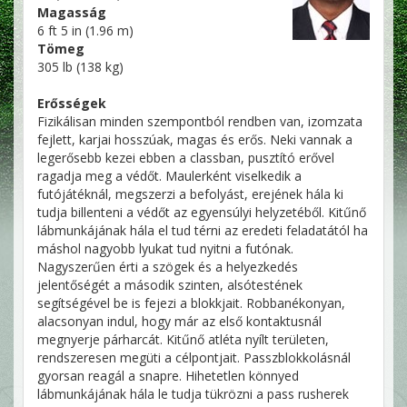
Magasság
6 ft 5 in (1.96 m)
Tömeg
305 lb (138 kg)
Erősségek
Fizikálisan minden szempontból rendben van, izomzata
fejlett, karjai hosszúak, magas és erős. Neki vannak a
legerősebb kezei ebben a classban, pusztító erővel
ragadja meg a védőt. Maulerként viselkedik a
futójátéknál, megszerzi a befolyást, erejének hála ki
tudja billenteni a védőt az egyensúlyi helyzetéből. Kitűnő
lábmunkájának hála el tud térni az eredeti feladatától ha
máshol nagyobb lyukat tud nyitni a futónak.
Nagyszerűen érti a szögek és a helyezkedés
jelentőségét a második szinten, alsótestének
segítségével be is fejezi a blokkjait. Robbanékonyan,
alacsonyan indul, hogy már az első kontaktusnál
megnyerje párharcát. Kitűnő atléta nyílt területen,
rendszeresen megüti a célpontjait. Passzblokkolásnál
gyorsan reagál a snapre. Hihetetlen könnyed
lábmunkájának hála le tudja tükrözni a pass rusherek