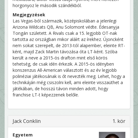
horgonyoz le második szándékból.
Megjegyzések
Las Vegas-ból származik, középiskolában a jelenlegi
Arizona Wildcats QB, Anu Solomont védte. Édesanyja
Tongán született. A Rivals csak a 15. legjobb OT-nak
tartotta az országban mikor aláírt az írekhez. Újoncként
nem sokat szerepelt, de 2013-tól alapember, eleinte RT-
ként, majd Zack Martin távozása óta LT-ként. Szóba
került a neve a 2015-ös drafton mint első körös
tehetség, de csak idén érkezik. A 2015-ös idényben
konszenzus All-American választott és az év legjobb
polinéziai játékosának is őt nevezték meg. Lehet, hogy a
technikáján még csiszolni kell, ami eleinte visszaüthet a
játékában, de hosszú távon minden adott, hogy
franchise LT-t képezzenek belőle.
Jack Conklin
1. kör
Egyetem