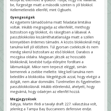
be, fürgesége miatt a második szinten is jól blokkol.
Kellemetlenebb ellenfél, mint Ogbuehi.
Gyengeségek
Az egyetemi támadóséma miatt feladatai limitálva
voltak. Inkább megragadja az ellenfelét, minthogy
biztosítson egy blokkot, és rásegítsen a lábaival. A
passzblokkolási kiszámíthatatlansága miatt a szélen
könnyebben érdemes támadni. A közös blokkoknál még
tanulnia kell jól időzíteni. Túl gyorsan cselekszik és nem
mindig sikerül biztosítani az első blokkot. Darabos a
mozgása oldalra. Magasan játszik az hosszabb
blokkoknál, kevésbé tudja előnyére fordítani a
lábmunkáját. Mikor nem terpeszt eléggé, simán
bemennek a zsebbe mellette. Meg kell tanulnia nem
beledőlni a blokkokba. Megelégszik azzal, hogy elvégzi a
dolgát, nem akar domniálni. Türelmetlen és figyelmetlen
passzblokkolásnál. Inkább előrelendül, ahelyett, hogy
megvárná, hogy odaérjen az ellenfél hozzá.
Megjegyzések
Bátyja, Martin Ifedi a tavalyi draft 227. választása volt,
jelenleg a Tampa Bay Buccaneers defensive endje.