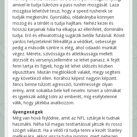
amivel le tudja tükrözni a pass rusher mozgását. Laza
mozgása lehetővé teszi, hogy a speed rusherek se
tudják megkerülni. Gyorslábú, oldalirányba könnyen
mozog és a térdét is tudja hajlítani. Nehéz kezei és
hosszú karjainak hála ha elkapja az ellenfelet, dominálni
tudja. Erő és elhivatottság sugárzik belőle futásnál. Rövid
yardos helyzeteknél félreállítja a védőket, sebessége
pedig a második szintre is elég, ahol odaadó munkát
végez. Mérete, szívóssága és atletikussága mellett
dörzsölt és versenyszellemére se lehet panasz. A fejét
fenn tartja és figyeli, hogy kit lehet üldözés közben
elpusztítani. Miután megblokkolt valakit, megy segíteni
egy következő ellen. Korához képest nagyon képzett.
Nincs benne túlzott agresszió, türelmessége olyan
erény, amit sokakba bele kell nevelni. Ismeri a sémákat
és igyekszik addig tolni az emberét, míg esélytelenné
válik, hogy játékba avatkozzon.
Gyengeségek
Még van hová fejlődnie, amit az NFL sztárjai ki tudnak
használni. Néha túl magas testtartással játszik és rossz
szöget választ. Ha a védő rá tudja tenni a kezét Stanley
mellkasára, akkor vissza tudja nyomni, mert nehezen