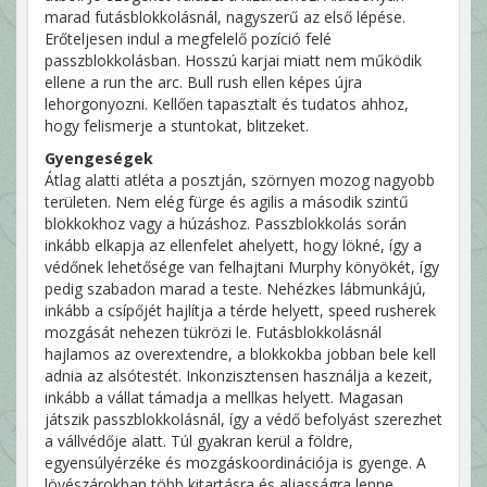
marad futásblokkolásnál, nagyszerű az első lépése.
Erőteljesen indul a megfelelő pozíció felé
passzblokkolásban. Hosszú karjai miatt nem működik
ellene a run the arc. Bull rush ellen képes újra
lehorgonyozni. Kellően tapasztalt és tudatos ahhoz,
hogy felismerje a stuntokat, blitzeket.
Gyengeségek
Átlag alatti atléta a posztján, szörnyen mozog nagyobb
területen. Nem elég fürge és agilis a második szintű
blokkokhoz vagy a húzáshoz. Passzblokkolás során
inkább elkapja az ellenfelet ahelyett, hogy lökné, így a
védőnek lehetősége van felhajtani Murphy könyökét, így
pedig szabadon marad a teste. Nehézkes lábmunkájú,
inkább a csípőjét hajlítja a térde helyett, speed rusherek
mozgását nehezen tükrözi le. Futásblokkolásnál
hajlamos az overextendre, a blokkokba jobban bele kell
adnia az alsótestét. Inkonzisztensen használja a kezeit,
inkább a vállat támadja a mellkas helyett. Magasan
játszik passzblokkolásnál, így a védő befolyást szerezhet
a vállvédője alatt. Túl gyakran kerül a földre,
egyensúlyérzéke és mozgáskoordinációja is gyenge. A
lövészárokban több kitartásra és aljasságra lenne