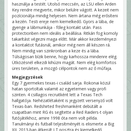
használja a testét. Utolsó meccsén, az LSU ellen Arden
Key rendre megverte, mikor belülre vágott. A kezeit nem
pozícionálja mindig helyesen. Nem ártana még erősíteni
a kezén. Testi ereje nem kiemelkedő. Gyors a lába, de
gyenge a lábmunkája - főleg kontakt után. Pass
protectionben nem ideális a beállása. Ritkán fog komoly
takarítást végezni maga előtt. Már akkor kezdeményezi
a kontaktot futásnál, amikor még nem áll készen rá.
Nem mindig van szinkronban a keze és a lába.
Túlságosan bízik benne, hogy karhossza mindenre elég.
Ütközésnél elkezdi kihúzni magát. Nem elég komfortos
üres területen, a mozgó célpontok nem az ő műfaja.
Megjegyzések
Egy 7 gyermekes texas-i család sarja. Rokonai közül
hatan sportoltak valamit az egyetemen vagy profi
szinten. 4 csillagos recruitként lett a Texas Tech
hallgatója. Nehézatlétaként is jegyzett versenyző volt
Texas-ban. Redshirted freshmanként debütált a
csapatban mint RG és segítette a Red Raiders-t olyan
futójátékhoz, amire 1998 óta nem volt példa.
Tanulmányi és futball teljesítményét is elismerte a Big
XII. 2013-ban átkerült LT posztra és kiemelkedő