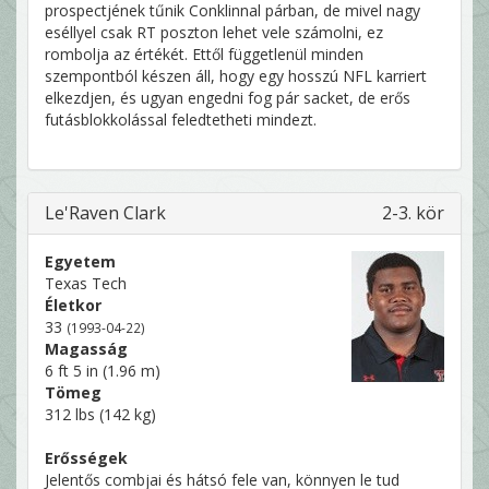
prospectjének tűnik Conklinnal párban, de mivel nagy
eséllyel csak RT poszton lehet vele számolni, ez
rombolja az értékét. Ettől függetlenül minden
szempontból készen áll, hogy egy hosszú NFL karriert
elkezdjen, és ugyan engedni fog pár sacket, de erős
futásblokkolással feledtetheti mindezt.
Le'Raven Clark
2-3. kör
Egyetem
Texas Tech
Életkor
33
(1993-04-22)
Magasság
6 ft 5 in (1.96 m)
Tömeg
312 lbs (142 kg)
Erősségek
Jelentős combjai és hátsó fele van, könnyen le tud