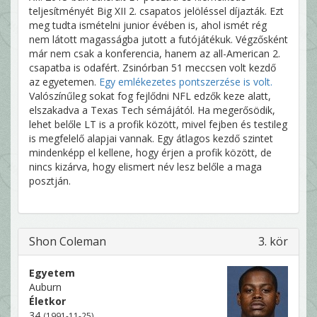
teljesítményét Big XII 2. csapatos jelöléssel díjazták. Ezt
meg tudta ismételni junior évében is, ahol ismét rég
nem látott magasságba jutott a futójátékuk. Végzősként
már nem csak a konferencia, hanem az all-American 2.
csapatba is odafért. Zsinórban 51 meccsen volt kezdő
az egyetemen.
Egy emlékezetes pontszerzése is volt.
Valószínűleg sokat fog fejlődni NFL edzők keze alatt,
elszakadva a Texas Tech sémájától. Ha megerősödik,
lehet belőle LT is a profik között, mivel fejben és testileg
is megfelelő alapjai vannak. Egy átlagos kezdő szintet
mindenképp el kellene, hogy érjen a profik között, de
nincs kizárva, hogy elismert név lesz belőle a maga
posztján.
Shon Coleman
3. kör
Egyetem
Auburn
Életkor
34
(1991-11-25)