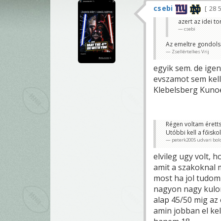
csebi
28 
azert az idei to
csebi
Az emeltre gondols
Zsellértelkes Vrij
egyik sem. de ige
evszamot sem kell 
Klebelsberg Kunoe
Régen voltam érettsé
Utóbbi kell a főisko
peterk2005 udvari bol
elvileg ugy volt,
amit a szakoknal m
most ha jol tudom 
nagyon nagy kulon
alap 45/50 mig az 
amin jobban el kel