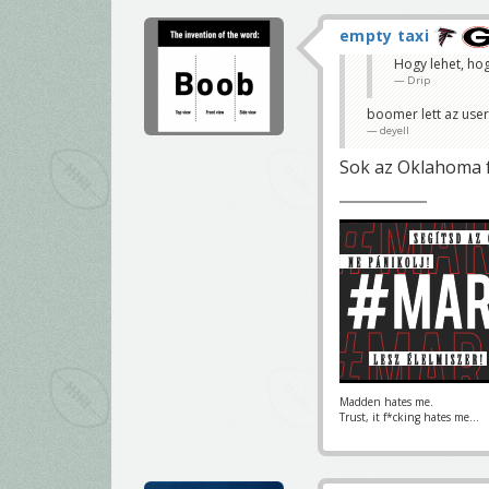
empty taxi
Hogy lehet, hog
Drip
boomer lett az use
deyell
Sok az Oklahoma 
Madden hates me.
Trust, it f*cking hates me...