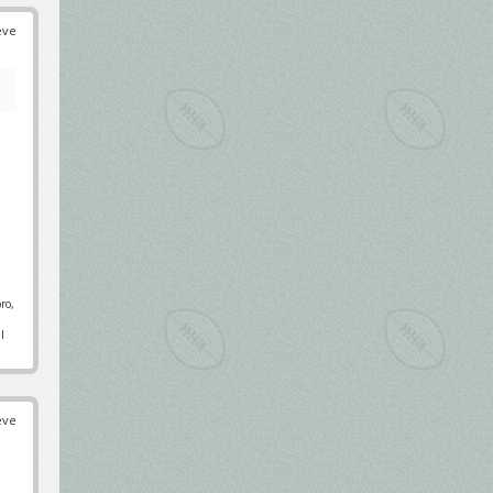
éve
ro,
l
éve