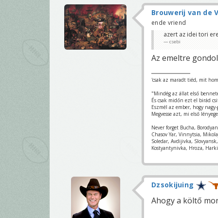
Brouwerij van de V
ende vriend
azert az idei tori e
csebi
Az emeltre gondol
'csak az maradt tiéd, mit hom
"Mindég az állat első bennet
És csak midőn ezt el birád csi
Eszmél az ember, hogy nagy-
Megvesse azt, mi első lényege
Never forget Bucha, Borodya
Chasov Yar, Vinnytsia, Mikol
Soledar, Avdijivka, Slovyans
Kostyantynivka, Hroza, Harki
Dzsokijuing
Ahogy a költő mo