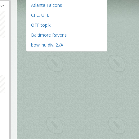
Atlanta Falcons
éve
CFL, UFL
OFF topik
Baltimore Ravens
bowl.hu div. 2./A
,