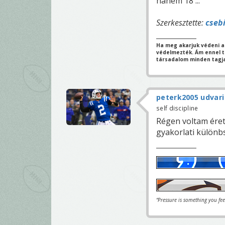
hanem 18 ...
Szerkesztette:
cseb
Ha meg akarjuk védeni a
védelmezték. Ám ennel tö
társadalom minden tagja
peterk2005 udvari
self discipline
Régen voltam érett
gyakorlati különbs
“Pressure is something you fe