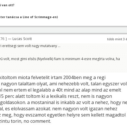
 van ott?
ter tanácsa a Line of Scrimmage-en)
576
— Lucas Scott
több mint 3 
ri erettsegi sem volt nagy mutatvany ...
 volt, most gimi elsős (Nyelvielk) fiam is minimum 4-esre megírta volna, ha
itoltom miota felvetelit irtam 2004ben meg a regi
nagyon talaltam olyat, ami nehezebb volt, talan egyszer vol
l nem ertem el legalabb a 40t mind az alap mind az emelt
5 perc alatt toltom ki a lexikalis reszt, nem is nagyon
oldasokon. a mostaninal is inkabb az volt a nehez, hogy n
nal, es elolvassam azokat. nem nagyon volt igazan nehez
 az meg, hogy evszamot egyetlen helyre sem kellett magadtol
zintu torin, no comment.