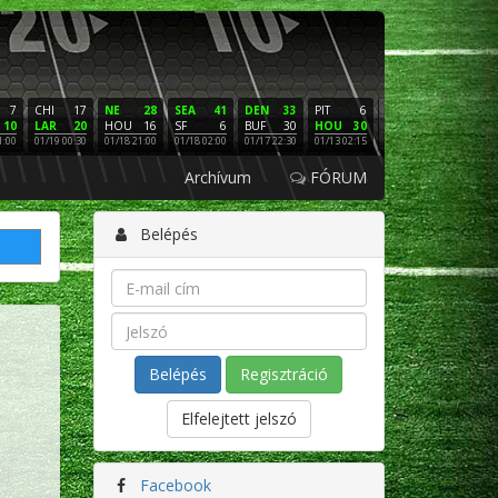
7
CHI
17
NE
28
SEA
41
DEN
33
PIT
6
NE
16
PHI
10
LAR
20
HOU
16
SF
6
BUF
30
HOU
30
LAC
3
SF
1:00
01/19 00:30
01/18 21:00
01/18 02:00
01/17 22:30
01/13 02:15
01/12 02:00
01/11 22:
Archívum
FÓRUM
Belépés
Regisztráció
Elfelejtett jelszó
Facebook