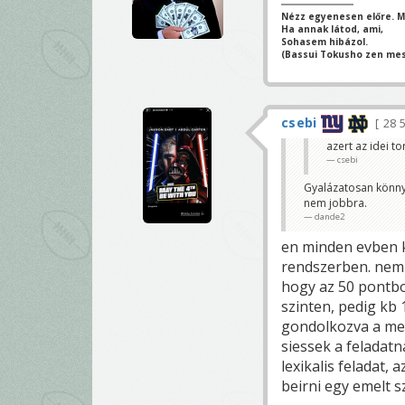
Nézz egyenesen előre. Mi
Ha annak látod, ami,
Sohasem hibázol.
(Bassui Tokusho zen mes
csebi
28 
azert az idei to
csebi
Gyalázatosan könnyű
nem jobbra.
dande2
en minden evben k
rendszerben. nem 
hogy az 50 pontbo
szinten, pedig kb 1
gondolkozva a meg
siessek a feladat
lexikalis feladat,
beirni egy emelt s