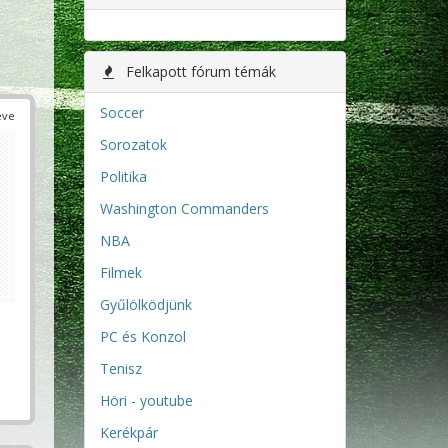
Felkapott fórum témák
Soccer
éve
Sorozatok
Politika
Washington Commanders
NBA
Filmek
Gyűlölködjünk
PC és Konzol
Tenisz
Höri - youtube
Kerékpár