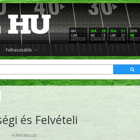
ARI
SEA
29
SEA
31
DEN
CAR
NE
13
LAR
27
NE
08/07 02:00
02/09 00:30
01/26 00:30
01/25 2
Felhasználók
ségi és Felvételi
4 feliratkozó