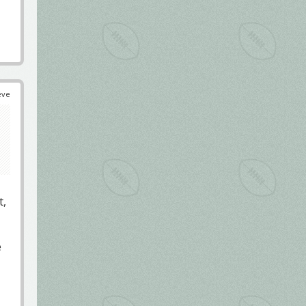
éve
t,
e