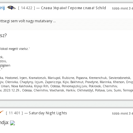
rij
14 422
— Слава Україні! Героям слава! Schild
több mint 3 
rettsegi sem volt nagy mutatvany ...
sz?
lokod megett viselsz.'
ek,
títni,
gőgösen
."
nka, Hostomel, Irpen, Kramatorszk, Mariupol, Rubizne, Popasna, Kremenchuk, Sievierodonetsk,
ajiv, Olenivka, Chaplyny, Izjum, Zaporizzsja, Kijiv, Bakhmut, Pravdyne, Marinka, Kherson, Dnip
k, Uman, Nova Kakhovka, Kryvyi Rih, Odessa, Pervomajszkij,Lviv, Pokrovsk, Chernihiv,
v, 2023.12.29., Odessa, Chernihiv, Vovchansk, Harkiv, Okhmatdyt, Poltava, Lviv, Sumi, Ternopi
11 401
— Saturday Night Lights
több mint 3 
ndja: