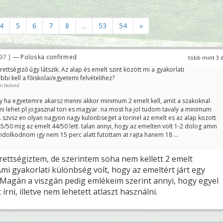
4
5
6
7
8
...
53
54
»
797
— Poloska confirmed
több mint 3 
ettségiző úgy látszik. Az alap és emelt szint között mi a gyakorlati
bi kell a főiskolai/egyetemi felvételihez?
ri bolond
ogy ha egyetemre akarsz menni akkor minimum 2 emelt kell, amit a szakoknal
i lehet pl jogasznal tori es magyar. na most ha jol tudom tavaly a minimum
e. szvsz en olyan nagyon nagy kulonbseget a torinel az emelt es az alap kozott
5/50 mig az emelt 44/50 lett. talan annyi, hogy az emelten volt 1-2 dolog amin
ondolkodnom igy nem 15 perc alatt futottam at rajta hanem 18 ...
rettségiztem, de szerintem soha nem kellett 2 emelt
mi gyakorlati különbség volt, hogy az emeltért járt egy
Magán a viszgán pedig emlékeim szerint annyi, hogy egyel
 írni, illetve nem lehetett atlaszt használni.