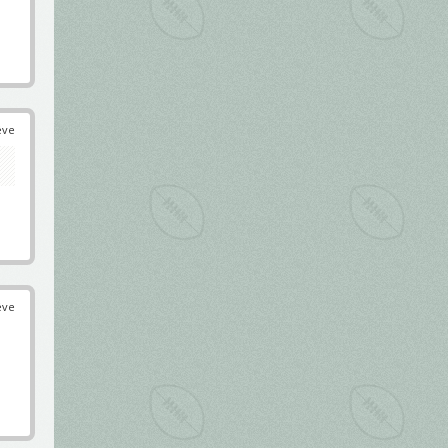
éve
éve