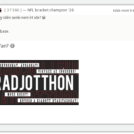
37 366
— NFL bracket champion '26
több mint 4 
y idén senki nem írt ide? 😀
rbase.
fan? 😅