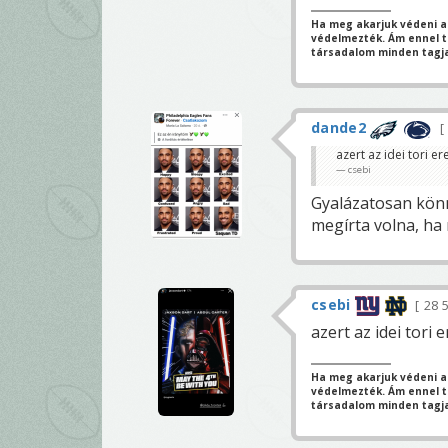
Ha meg akarjuk védeni a
védelmezték. Ám ennel tö
társadalom minden tagja
dande2
azert az idei tori e
csebi
Gyalázatosan könn
megírta volna, ha
csebi
28 
azert az idei tori 
Ha meg akarjuk védeni a
védelmezték. Ám ennel tö
társadalom minden tagja