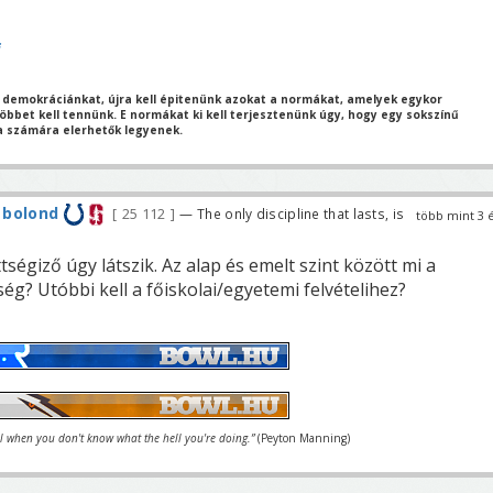
i
 demokráciánkat, újra kell épitenünk azokat a normákat, amelyek egykor
bbet kell tennünk. E normákat ki kell terjesztenünk úgy, hogy egy sokszínű
 számára elerhetők legyenek.
 bolond
25 112
— The only discipline that lasts, is
több mint 3 
ségiző úgy látszik. Az alap és emelt szint között mi a
ég? Utóbbi kell a főiskolai/egyetemi felvételihez?
el when you don't know what the hell you're doing.”
(Peyton Manning)