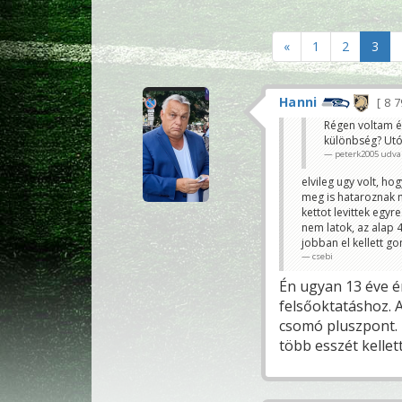
«
1
2
3
Hanni
8 
Régen voltam ér
különbség? Utób
peterk2005 udva
elvileg ugy volt, h
meg is hataroznak m
kettot levittek egyr
nem latok, az alap 4
jobban el kellett g
csebi
Én ugyan 13 éve é
felsőoktatáshoz. A
csomó pluszpont. 
több esszét kellett