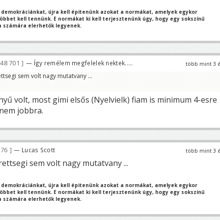
 demokráciánkat, újra kell épitenünk azokat a normákat, amelyek egykor
bbet kell tennünk. E normákat ki kell terjesztenünk úgy, hogy egy sokszínű
 számára elerhetők legyenek.
48 701
— Így remélem megfelelek nektek.....
több mint 3 
rettsegi sem volt nagy mutatvany ...
yű volt, most gimi elsős (Nyelvielk) fiam is minimum 4-esre
 nem jobbra.
576
— Lucas Scott
több mint 3 
erettsegi sem volt nagy mutatvany ...
 demokráciánkat, újra kell épitenünk azokat a normákat, amelyek egykor
bbet kell tennünk. E normákat ki kell terjesztenünk úgy, hogy egy sokszínű
 számára elerhetők legyenek.