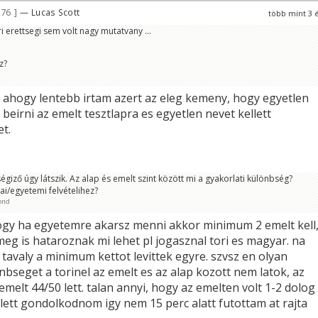
576
— Lucas Scott
több mint 3 
ri erettsegi sem volt nagy mutatvany ...
z?
n ahogy lentebb irtam azert az eleg kemeny, hogy egyetlen
beirni az emelt tesztlapra es egyetlen nevet kellett
t.
giző úgy látszik. Az alap és emelt szint között mi a gyakorlati különbség?
lai/egyetemi felvételihez?
ond
 hogy ha egyetemre akarsz menni akkor minimum 2 emelt kell
eg is hataroznak mi lehet pl jogasznal tori es magyar. na
tavaly a minimum kettot levittek egyre. szvsz en olyan
bseget a torinel az emelt es az alap kozott nem latok, az
emelt 44/50 lett. talan annyi, hogy az emelten volt 1-2 dolog
lett gondolkodnom igy nem 15 perc alatt futottam at rajta